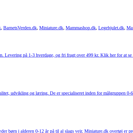
k
,
BarnetsVerden.dk
,
Miniature.dk
,
Mammashop.dk
,
Legehjulet.dk
,
Ma
Levering på 1-3 hverdage, og fri fragt over 499 kr. Klik her for at se
tet, udvikling og læring. De er specialiseret inden for målgruppen 0-6 
der børn i alderen 0-12 år på til al slags vejr. Miniature.dk overtøj er 