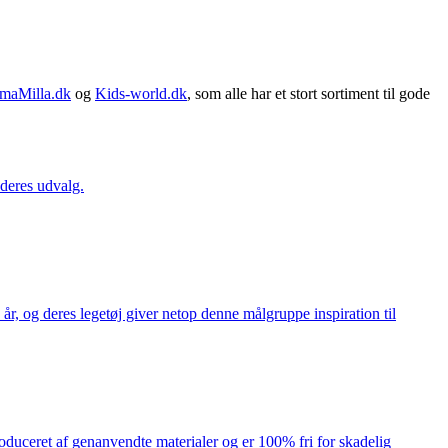
maMilla.dk
og
Kids-world.dk
, som alle har et stort sortiment til gode
 deres udvalg.
år, og deres legetøj giver netop denne målgruppe inspiration til
produceret af genanvendte materialer og er 100% fri for skadelig