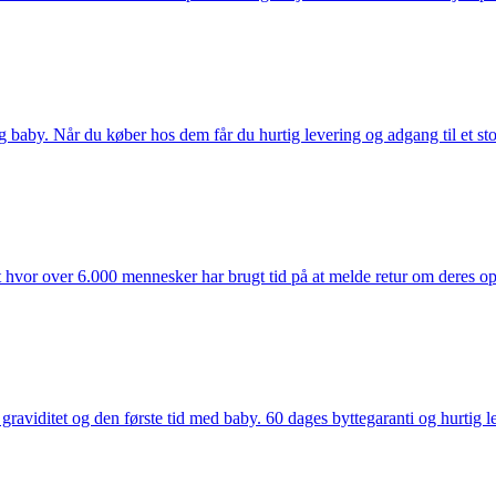
y. Når du køber hos dem får du hurtig levering og adgang til et stort u
t hvor over 6.000 mennesker har brugt tid på at melde retur om deres opl
aviditet og den første tid med baby. 60 dages byttegaranti og hurtig lev