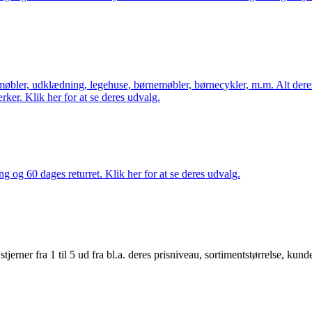
øbler, udklædning, legehuse, børnemøbler, børnecykler, m.m. Alt dere
ker. Klik her for at se deres udvalg.
ng og 60 dages returret. Klik her for at se deres udvalg.
er fra 1 til 5 ud fra bl.a. deres prisniveau, sortimentstørrelse, kunde