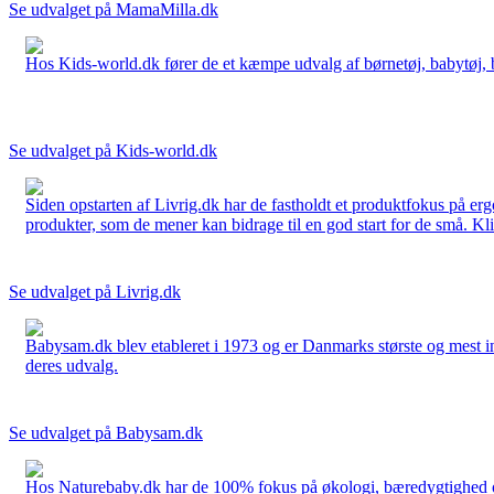
Se udvalget på MamaMilla.dk
Hos Kids-world.dk fører de et kæmpe udvalg af børnetøj, babytøj, bør
Se udvalget på Kids-world.dk
Siden opstarten af Livrig.dk har de fastholdt et produktfokus på e
produkter, som de mener kan bidrage til en god start for de små. Kli
Se udvalget på Livrig.dk
Babysam.dk blev etableret i 1973 og er Danmarks største og mest i
deres udvalg.
Se udvalget på Babysam.dk
Hos Naturebaby.dk har de 100% fokus på økologi, bæredygtighed og 