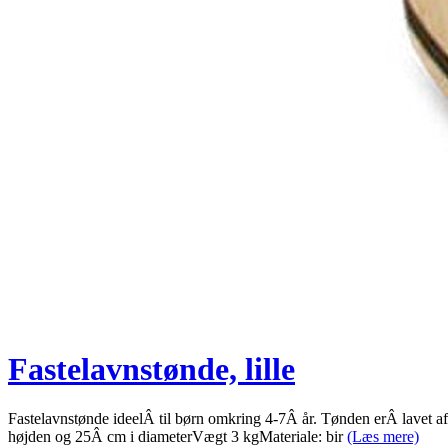
Fastelavnstønde, lille
Fastelavnstønde ideelÂ til børn omkring 4-7Â år. Tønden erÂ lavet af 
højden og 25Â cm i diameterVægt 3 kgMateriale: bir
(Læs mere)