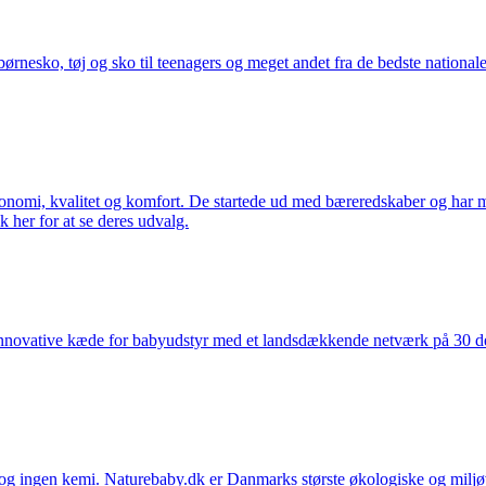
nesko, tøj og sko til teenagers og meget andet fra de bedste nationale 
rgonomi, kvalitet og komfort. De startede ud med bæreredskaber og har
k her for at se deres udvalg.
nnovative kæde for babyudstyr med et landsdækkende netværk på 30 detai
ingen kemi. Naturebaby.dk er Danmarks største økologiske og miljøven