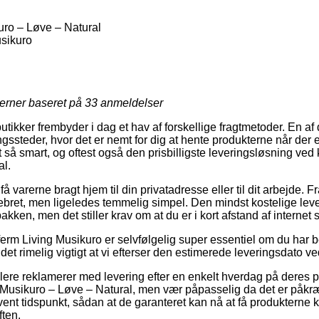
uro – Løve – Natural
sikuro
jerner baseret på
33
anmeldelser
butikker frembyder i dag et hav af forskellige fragtmetoder. En 
ingssteder, hvor det er nemt for dig at hente produkterne når der 
 så smart, og oftest også den prisbilligste leveringsløsning ved 
al.
få varerne bragt hjem til din privatadresse eller til dit arbejde. F
pebret, men ligeledes temmelig simpel. Den mindst kostelige le
kken, men det stiller krav om at du er i kort afstand af internet 
ferm Living Musikuro er selvfølgelig super essentiel om du har b
t rimelig vigtigt at vi efterser den estimerede leveringsdato ve
dlere reklamerer med levering efter en enkelt hverdag på deres
Musikuro – Løve – Natural, men vær påpasselig da det er påkræ
nt tidspunkt, sådan at de garanteret kan nå at få produkterne k
ften.