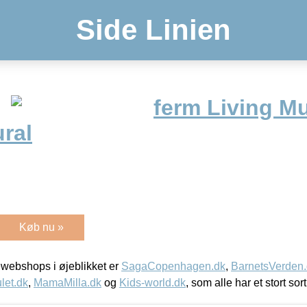
Side Linien
ferm Living M
ral
Køb nu »
webshops i øjeblikket er
SagaCopenhagen.dk
,
BarnetsVerden
let.dk
,
MamaMilla.dk
og
Kids-world.dk
, som alle har et stort sor