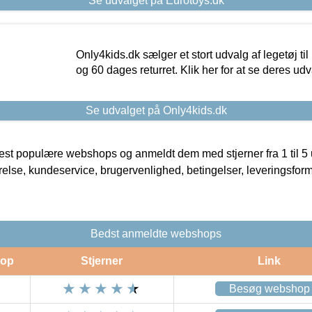
Se udvalget på Eurotoys.dk
Only4kids.dk sælger et stort udvalg af legetøj til
og 60 dages returret. Klik her for at se deres udv
Se udvalget på Only4kids.dk
t populære webshops og anmeldt dem med stjerner fra 1 til 5 ud
rrelse, kundeservice, brugervenlighed, betingelser, leveringsfor
Bedst anmeldte webshops
op
Stjerner
Link
Besøg webshop