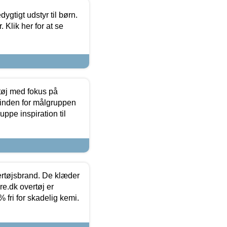
tigt udstyr til børn.
 Klik her for at se
tøj med fokus på
t inden for målgruppen
ppe inspiration til
vertøjsbrand. De klæder
ure.dk overtøj er
fri for skadelig kemi.