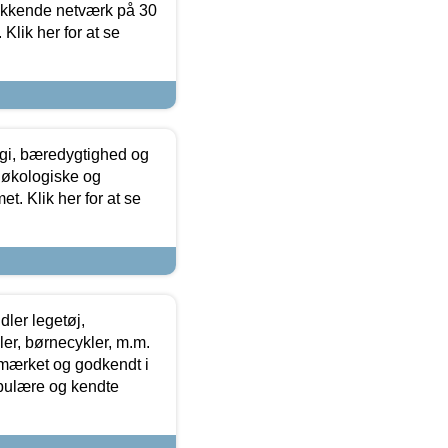
ækkende netværk på 30
Klik her for at se
gi, bæredygtighed og
 økologiske og
t. Klik her for at se
ler legetøj,
r, børnecykler, m.m.
-mærket og godkendt i
opulære og kendte