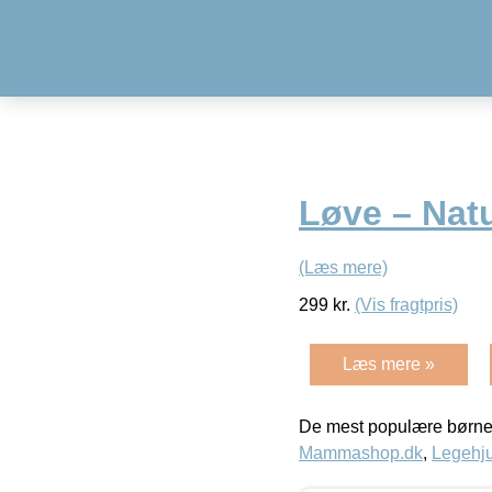
Løve – Natu
(Læs mere)
299
kr.
(Vis fragtpris)
Læs mere »
De mest populære børne
Mammashop.dk
,
Legehju