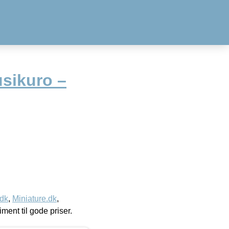
usikuro –
.dk
,
Miniature.dk
,
timent til gode priser.