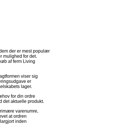
af dem der er mest populær
er mulighed for det.
køb af ferm Living
ragtformen viser sig
veringsudgave er
selskabets lager.
ehov for din ordre
d det aktuelle produkt.
 primære varenumre,
vet at ordren
largjort inden