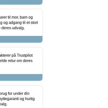
er til mor, barn og
 og adgang til et stort
se deres udvalg.
kterer på Trustpilot
elde retur om deres
brug for under din
yttegaranti og hurtig
valg.