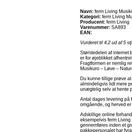
Navn:
ferm Living Musik
Kategori:
ferm Living Mu
Producent:
ferm Living
Varenummer:
SA893
EAN:
Vurderet til
4.2
ud af 5 st
Størstedelen af internet 
er for øjeblikket afhentn
Fragtformen er nemlig ret
Musikuro – Løve – Natur
Du kunne tillige prøve at 
almindeligvis lidt mere 
unægtelig selv at hente pa
Antal dages levering på 
omgående, og herved er de
Adskillige online forhan
eksempelvis ferm Living 
gennemføres inden et give
pakkepersonalet har fyra