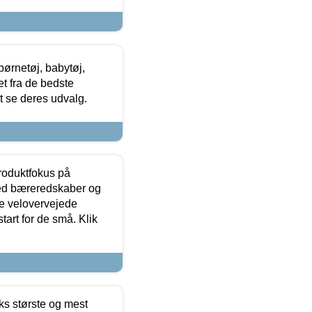
ørnetøj, babytøj,
t fra de bedste
at se deres udvalg.
produktfokus på
med bæreredskaber og
e velovervejede
tart for de små. Klik
ks største og mest