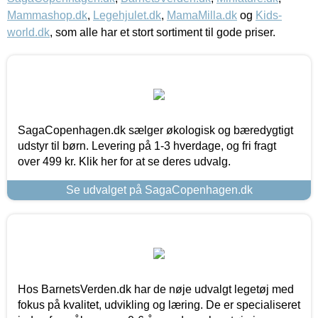
Mammashop.dk
,
Legehjulet.dk
,
MamaMilla.dk
og
Kids-
world.dk
, som alle har et stort sortiment til gode priser.
SagaCopenhagen.dk sælger økologisk og bæredygtigt
udstyr til børn. Levering på 1-3 hverdage, og fri fragt
over 499 kr. Klik her for at se deres udvalg.
Se udvalget på SagaCopenhagen.dk
Hos BarnetsVerden.dk har de nøje udvalgt legetøj med
fokus på kvalitet, udvikling og læring. De er specialiseret