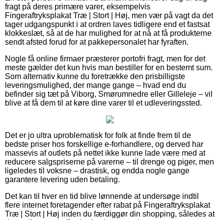
fragt på deres primære varer, eksempelvis
Fingeraftryksplakat Træ | Stort | Høj, men vær på vagt da det
tager udgangspunkt i at ordren laves tidligere end et fastsat
klokkeslæt, så at de har mulighed for at nå at få produkterne
sendt afsted forud for at pakkepersonalet har fyraften.
Nogle få online firmaer præsterer portofri fragt, men for det
meste gælder det kun hvis man bestiller for en bestemt sum.
Som alternativ kunne du foretrække den prisbilligste
leveringsmulighed, der mange gange – hvad end du
befinder sig tæt på Viborg, Smørumnedre eller Gilleleje – vil
blive at få dem til at køre dine varer til et udleveringssted.
Det er jo ultra uproblematisk for folk at finde frem til de
bedste priser hos forskellige e-forhandlere, og derved har
massevis af outlets på nettet ikke kunne lade være med at
reducere salgspriserne på varerne – til drenge og piger, men
ligeledes til voksne – drastisk, og endda nogle gange
garantere levering uden betaling.
Det kan til hver en tid blive lønnende at undersøge indtil
flere internet foretagender efter rabat på Fingeraftryksplakat
Træ | Stort | Høj inden du færdiggør din shopping, således at