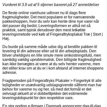
Vurderet til
3.9
ud af 5 stjerner baseret på
27
anmeldelser
De fleste online varehuse udlover nu til dags flere
fragtmuligheder. Det mest populære er for nærværende
pakkeshoppen, hvor du selv kan hente dine nye varer når
det passer dig bedst. Leveringsformen er altså ret så
praktisk, samt typisk derudover den mest letkøbte
leveringsmetode ved køb af Fingeraftryksplakat Træ | Stort |
Høj.
Du burde på samme måde udse dig at bestille pakken til
levering til din adresse eller ud til din arbejdsplads. Den
bliver uheldigvis en lille smule mere omkostningsfuld, men
samtidig vældig uproblematisk. Den billigste fragtmulighed
kan ikke benægtes at være at du selv henter varerne, men
det stiller krav om at du er i kort afstand af internet shoppens
adresse.
Fragtperioden på Fingeraftryks Plakater > Fingertryk til alle
lejligheder er usædvanlig udslagsgivende såfremt man har
behov for varerne nu og her, så med det formål er det
selvsagt aktuelt at vi dobbelttjekker det estimerede
leveringstidspunkt for den respektive vare.
En stor portion e-firmaer i Danmark annoncerer dag-til-dag