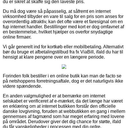
du er sikret at skaffe sig den laveste pris.
Du må dog være så påpasselig, at såfremt en internet
virksomhed tilbyder en vare til salg for en pris som anses for
overordentlig attraktiv, kan det ofte være et faresignal om en
fup internet handler. Bestillinger med kort er dog omfavnet af
en bestemmelse, hvilket hjælper os overfor snydagtige
online firmaer.
Vi går generelt ind for kortkøb eller mobilbetaling. Alternativt
bør du bruge et afbetalingstilbud fra fx ViaBill, ifald du har til
hensigt at klare pengene over en længere periode.
Forinden folk bestiller i en online butik kan man de facto se
på netshoppens forretningsaftale, dog er det naturligvis ikke
videre spændende.
En anden valgmulighed er at bemærke om internet
selskabet er verificeret af e-mærket, da det længe har været
en erklæring om at internet butikken forstår den officielle
danske lovgivning, foruden at webbutikken en gang i mellem
gennemses af fagmænd som har meget erfaring med lovene
på området. Derudover giver det dig chance for støtte, ifald
du får vanskeligheder i processen med din ordre.