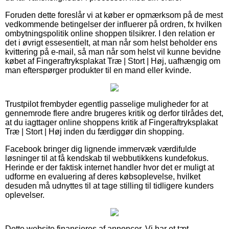
Foruden dette foreslår vi at køber er opmærksom på de mest
vedkommende betingelser der influerer på ordren, fx hvilken
ombytningspolitik online shoppen tilsikrer. I den relation er
det i øvrigt essesentielt, at man når som helst beholder ens
kvittering på e-mail, så man når som helst vil kunne bevidne
købet af Fingeraftryksplakat Træ | Stort | Høj, uafhængig om
man efterspørger produkter til en mand eller kvinde.
Trustpilot frembyder egentlig passelige muligheder for at
gennemrode flere andre brugeres kritik og derfor tilrådes det,
at du iagttager online shoppens kritik af Fingeraftryksplakat
Træ | Stort | Høj inden du færdiggør din shopping.
Facebook bringer dig lignende immervæk værdifulde
løsninger til at få kendskab til webbutikkens kundefokus.
Herinde er der faktisk internet handler hvor det er muligt at
udforme en evaluering af deres købsoplevelse, hvilket
desuden må udnyttes til at tage stilling til tidligere kunders
oplevelser.
Dette website finansieres af annoncer. Vi har et tæt