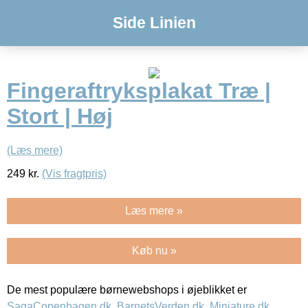
Side Linien
Fingeraftryksplakat Træ |
Stort | Høj
(Læs mere)
249
kr.
(Vis fragtpris)
Læs mere »
Køb nu »
De mest populære børnewebshops i øjeblikket er
SagaCopenhagen.dk
,
BarnetsVerden.dk
,
Miniature.dk
,