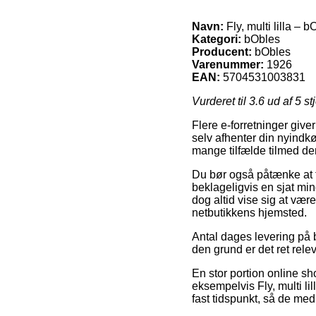
Navn:
Fly, multi lilla – 
Kategori:
bObles
Producent:
bObles
Varenummer:
1926
EAN:
5704531003831
Vurderet til
3.6
ud af 5 st
Flere e-forretninger give
selv afhenter din nyindkø
mange tilfælde tilmed den
Du bør også påtænke at få
beklageligvis en sjat min
dog altid vise sig at vær
netbutikkens hjemsted.
Antal dages levering på b
den grund er det ret rel
En stor portion online s
eksempelvis Fly, multi li
fast tidspunkt, så de med