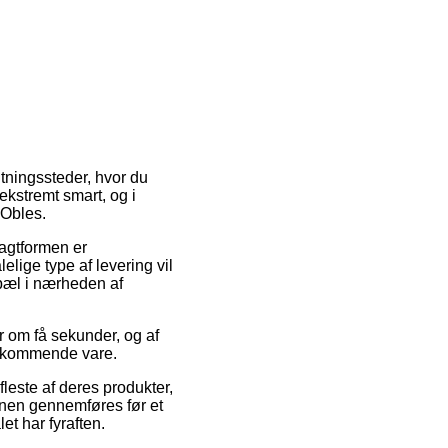
ntningssteder, hvor du
ekstremt smart, og i
bObles.
ragtformen er
elige type af levering vil
opæl i nærheden af
r om få sekunder, og af
vedkommende vare.
este af deres produkter,
ionen gennemføres før et
et har fyraften.