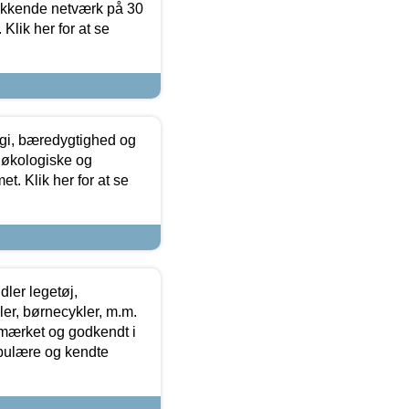
ækkende netværk på 30
Klik her for at se
gi, bæredygtighed og
 økologiske og
t. Klik her for at se
ler legetøj,
r, børnecykler, m.m.
-mærket og godkendt i
opulære og kendte