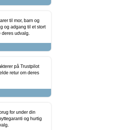
er til mor, barn og
 og adgang til et stort
se deres udvalg.
kterer på Trustpilot
elde retur om deres
brug for under din
yttegaranti og hurtig
valg.