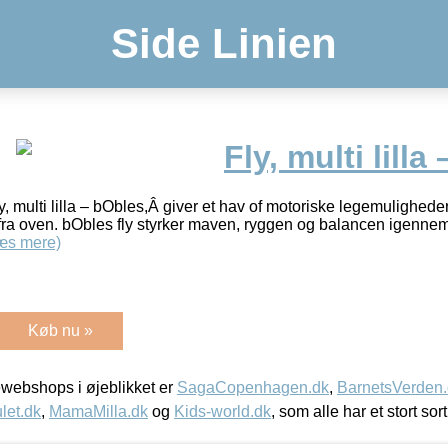
Side Linien
Fly, multi lilla
Fly, multi lilla – bObles,Â giver et hav of motoriske legemulighede
 fra oven. bObles fly styrker maven, ryggen og balancen igennem 
æs mere)
Køb nu »
webshops i øjeblikket er
SagaCopenhagen.dk
,
BarnetsVerden
let.dk
,
MamaMilla.dk
og
Kids-world.dk
, som alle har et stort sor