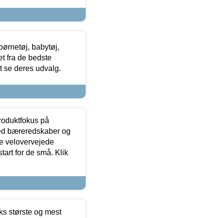
ørnetøj, babytøj,
t fra de bedste
at se deres udvalg.
produktfokus på
med bæreredskaber og
e velovervejede
tart for de små. Klik
ks største og mest