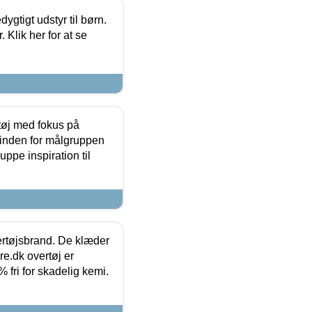
tigt udstyr til børn.
 Klik her for at se
tøj med fokus på
t inden for målgruppen
ppe inspiration til
vertøjsbrand. De klæder
ure.dk overtøj er
fri for skadelig kemi.