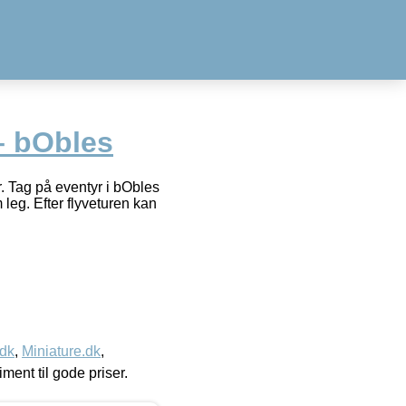
 – bObles
r. Tag på eventyr i bObles
leg. Efter flyveturen kan
.dk
,
Miniature.dk
,
timent til gode priser.