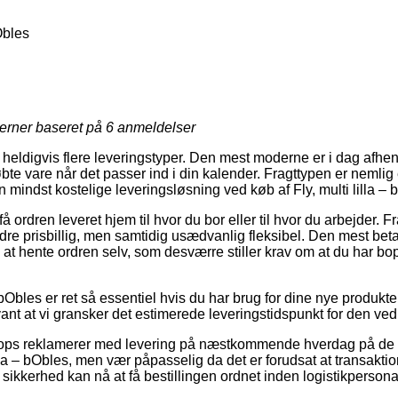
bObles
jerner baseret på
6
anmeldelser
r heldigvis flere leveringstyper. Den mest moderne er i dag afhe
bte vare når det passer ind i din kalender. Fragttypen er nemlig 
 mindst kostelige leveringsløsning ved køb af Fly, multi lilla – 
 ordren leveret hjem til hvor du bor eller til hvor du arbejder. F
dre prisbillig, men samtidig usædvanlig fleksibel. Den mest betal
e at hente ordren selv, som desværre stiller krav om at du har b
Obles er ret så essentiel hvis du har brug for dine nye produkte
evant at vi gransker det estimerede leveringstidspunkt for den 
hops reklamerer med levering på næstkommende hverdag på de fl
lla – bObles, men vær påpasselig da det er forudsat at transakt
 sikkerhed kan nå at få bestillingen ordnet inden logistikpersonal