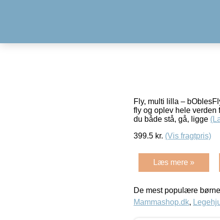
Fly, multi lilla – bObles
fly og oplev hele verden
du både stå, gå, ligge
(L
399.5
kr.
(Vis fragtpris)
Læs mere »
De mest populære børne
Mammashop.dk
,
Legehju