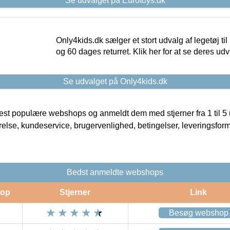
Se udvalget på Eurotoys.dk
Only4kids.dk sælger et stort udvalg af legetøj til
og 60 dages returret. Klik her for at se deres udv
Se udvalget på Only4kids.dk
t populære webshops og anmeldt dem med stjerner fra 1 til 5 ud
rrelse, kundeservice, brugervenlighed, betingelser, leveringsfor
Bedst anmeldte webshops
op
Stjerner
Link
Besøg webshop