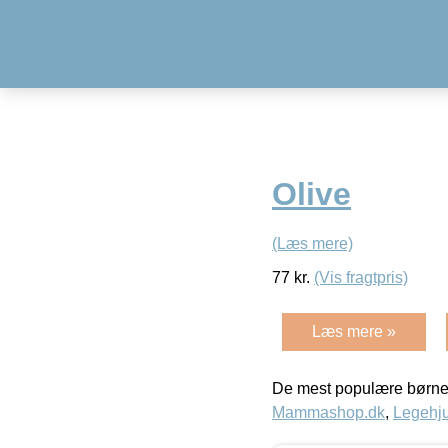
Olive
(Læs mere)
77
kr.
(Vis fragtpris)
Læs mere »
De mest populære børne
Mammashop.dk
,
Legehju