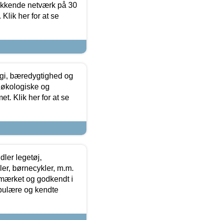
ækkende netværk på 30
Klik her for at se
gi, bæredygtighed og
 økologiske og
t. Klik her for at se
ler legetøj,
r, børnecykler, m.m.
-mærket og godkendt i
opulære og kendte