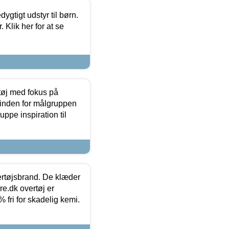
tigt udstyr til børn.
 Klik her for at se
tøj med fokus på
t inden for målgruppen
ppe inspiration til
vertøjsbrand. De klæder
ure.dk overtøj er
fri for skadelig kemi.