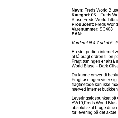
Navn:
Freds World Bluse
Kategori:
03 – Freds Wo
Bluse,Freds World Tilbu
Producent:
Freds World
Varenummer:
SC408
EAN:
Vurderet til
4.7
ud af 5 st
En stor portion internet 
at få bragt ordren til en
Fragtløsningen er altså 
World Bluse – Dark Olive
Du kunne omvendt beslutte
Fragtløsningen viser sig
fragtmetode kan ikke mod
nærved internet butikkens
Leveringstidspunktet på
AW19,Freds World Bluse,
absolut skal bruge dine n
for levering på det aktuel