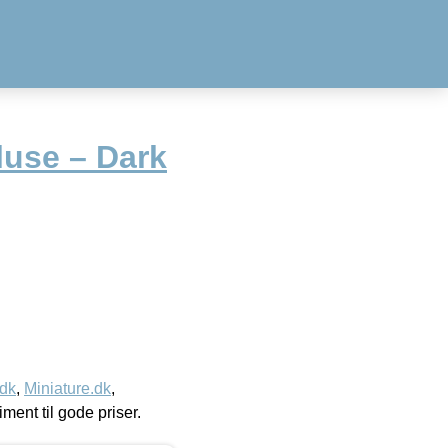
luse – Dark
.dk
,
Miniature.dk
,
timent til gode priser.