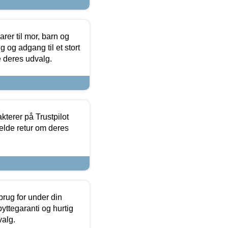
er til mor, barn og
 og adgang til et stort
se deres udvalg.
kterer på Trustpilot
elde retur om deres
brug for under din
yttegaranti og hurtig
valg.