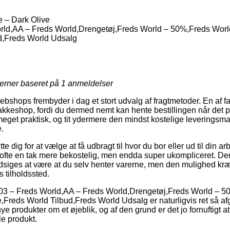
 – Dark Olive
rld,AA – Freds World,Drengetøj,Freds World – 50%,Freds Wor
d,Freds World Udsalg
jerner baseret på
1
anmeldelser
webshops frembyder i dag et stort udvalg af fragtmetoder. En af f
 pakkeshop, fordi du dermed nemt kan hente bestillingen når det p
meget praktisk, og tit ydermere den mindst kostelige leveringsm
.
 dig for at vælge at få udbragt til hvor du bor eller ud til din ar
 ofte en tak mere bekostelig, men endda super ukompliceret. De
siges at være at du selv henter varerne, men den mulighed kræ
 tilholdssted.
 03 – Freds World,AA – Freds World,Drengetøj,Freds World – 
Freds World Tilbud,Freds World Udsalg er naturligvis ret så a
ye produkter om et øjeblik, og af den grund er det jo fornuftigt at
le produkt.