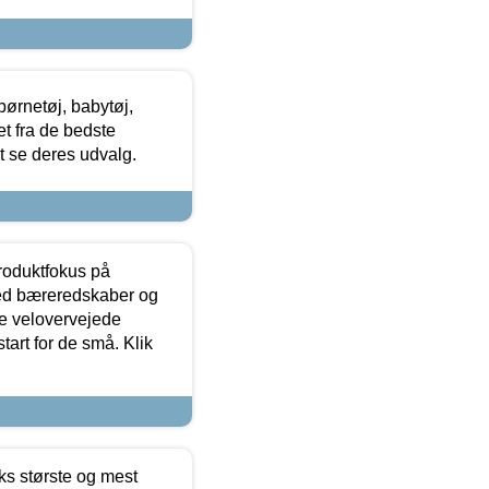
ørnetøj, babytøj,
t fra de bedste
at se deres udvalg.
produktfokus på
med bæreredskaber og
e velovervejede
tart for de små. Klik
ks største og mest