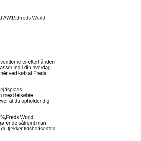
ld AW19,Freds World
avoritterne er efterhånden
asser ind i din hverdag.
anér ved køb af Freds
bejdsplads.
n mest letkøbte
ver at du opholder dig
50%,Freds World
fgørende såfremt man
 du tjekker tidshorisonten