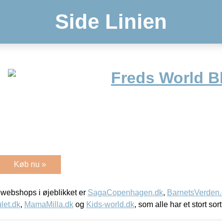
Side Linien
Freds World B
Køb nu »
webshops i øjeblikket er
SagaCopenhagen.dk
,
BarnetsVerden
let.dk
,
MamaMilla.dk
og
Kids-world.dk
, som alle har et stort sor