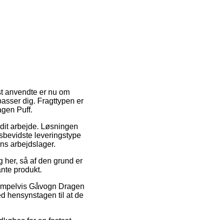
st anvendte er nu om
passer dig. Fragttypen er
agen Puff.
l dit arbejde. Løsningen
sbevidste leveringstype
ens arbejdslager.
her, så af den grund er
ante produkt.
eksempelvis Gåvogn Dragen
ed hensynstagen til at de