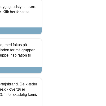
tigt udstyr til børn.
 Klik her for at se
tøj med fokus på
t inden for målgruppen
ppe inspiration til
vertøjsbrand. De klæder
ure.dk overtøj er
fri for skadelig kemi.