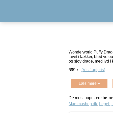
Wonderworld Puffy Dragon
lavet i lækker, blød ve
og sjov drage, med lyd 
699
kr.
(Vis fragtpris)
Læs mere »
De mest populære børne
Mammashop.dk
,
Legehju