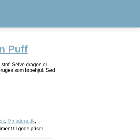
n Puff
 stof. Selve dragen er
bruges som løbehjul. Sød
.dk
,
Miniature.dk
,
timent til gode priser.