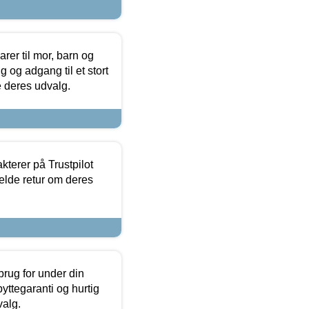
er til mor, barn og
 og adgang til et stort
se deres udvalg.
kterer på Trustpilot
elde retur om deres
brug for under din
yttegaranti og hurtig
valg.