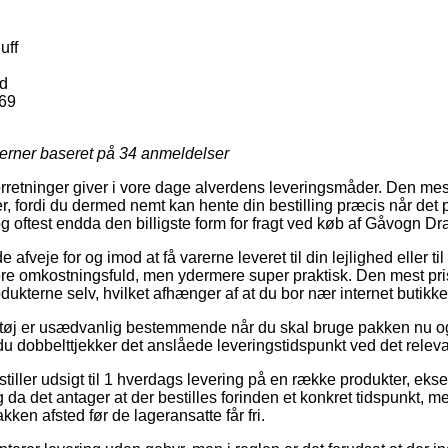
uff
d
69
jerner baseret på
34
anmeldelser
orretninger giver i vore dage alverdens leveringsmåder. Den me
, fordi du dermed nemt kan hente din bestilling præcis når det 
g oftest endda den billigste form for fragt ved køb af Gåvogn Dr
veje for og imod at få varerne leveret til din lejlighed eller ti
re omkostningsfuld, men ydermere super praktisk. Den mest pri
dukterne selv, hvilket afhænger af at du bor nær internet butikk
tøj er usædvanlig bestemmende når du skal bruge pakken nu og 
t du dobbelttjekker det anslåede leveringstidspunkt ved det relev
s stiller udsigt til 1 hverdags levering på en række produkter, 
da det antager at der bestilles forinden et konkret tidspunkt, m
kken afsted før de lageransatte får fri.