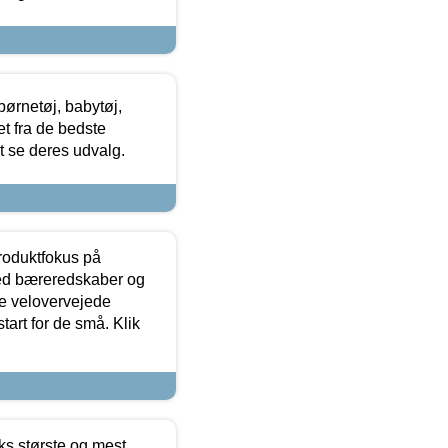
ørnetøj, babytøj,
t fra de bedste
at se deres udvalg.
produktfokus på
med bæreredskaber og
e velovervejede
tart for de små. Klik
ks største og mest