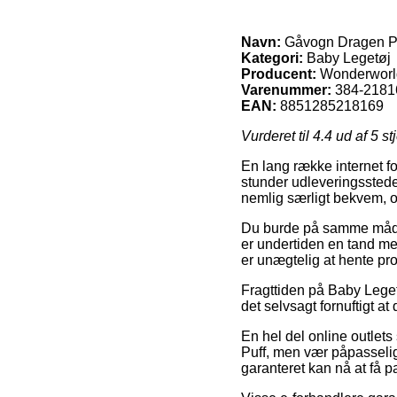
Navn:
Gåvogn Dragen P
Kategori:
Baby Legetøj
Producent:
Wonderworl
Varenummer:
384-2181
EAN:
8851285218169
Vurderet til
4.4
ud af 5 st
En lang række internet f
stunder udleveringssteder
nemlig særligt bekvem, o
Du burde på samme måde af
er undertiden en tand me
er unægtelig at hente pro
Fragttiden på Baby Lege
det selvsagt fornuftigt a
En hel del online outlet
Puff, men vær påpasselig 
garanteret kan nå at få pa