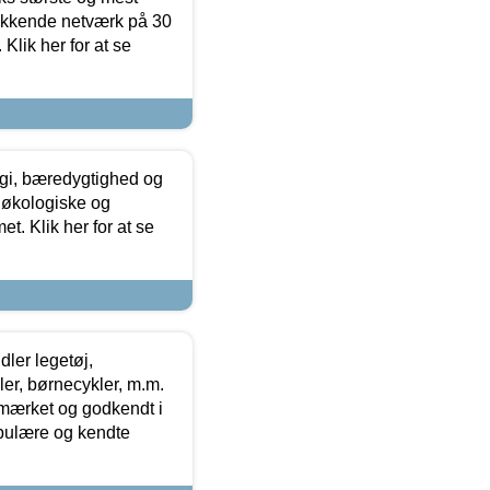
ækkende netværk på 30
Klik her for at se
gi, bæredygtighed og
 økologiske og
t. Klik her for at se
ler legetøj,
r, børnecykler, m.m.
-mærket og godkendt i
opulære og kendte