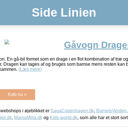
Side Linien
Gåvogn Drage
. En gå-bil formet som en drage i en flot kombination af træ og
lour. Dragen kan tages af og bruges som bamse mens resten kan 
i kammen.
(Læs mere)
Køb nu »
webshops i øjeblikket er
SagaCopenhagen.dk
,
BarnetsVerden
let.dk
,
MamaMilla.dk
og
Kids-world.dk
, som alle har et stort sor