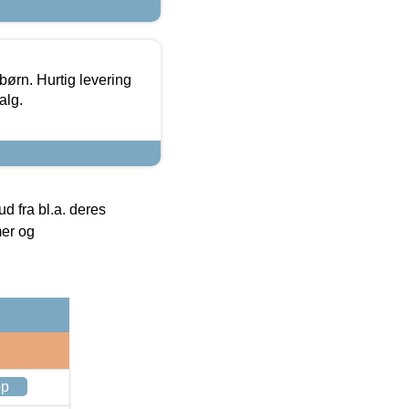
 børn. Hurtig levering
alg.
 fra bl.a. deres
mer og
op