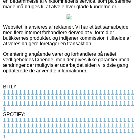
en bedømmelse af virksomhedens service, som på samme
måde må bruges til at afveje hvor glade kunderne er.
Websitet finansieres af reklamer. Vi har et tæt samarbejde
med flere internet forhandlere derved at vi formidler
butikkernes produkter, og indtjener kommission i tilfælde af
at vores brugere foretager en transaktion.
Orientering angående varer og forhandlere på nettet
vedligeholdes løbende, men der gives ikke garantier imod
ændringer der muligvis er udarbejdet siden vi sidste gang
opdaterede de anvendte informationer.
BITLY:
1
1
1
1
1
1
1
1
1
1
1
1
1
1
1
1
1
1
1
1
1
1
1
1
1
1
1
1
1
1
1
1
1
1
1
1
1
1
1
1
1
1
1
1
1
1
1
1
1
1
1
1
1
1
1
1
1
1
1
1
1
1
1
1
1
1
1
1
1
1
1
1
1
1
1
1
1
1
1
1
1
1
1
1
1
1
1
1
1
1
1
1
1
1
1
1
1
1
1
1
SPOTIFY:
1
1
1
1
1
1
1
1
1
1
1
1
1
1
1
1
1
1
1
1
1
1
1
1
1
1
1
1
1
1
1
1
1
1
1
1
1
1
1
1
1
1
1
1
1
1
1
1
1
1
1
1
1
1
1
1
1
1
1
1
1
1
1
1
1
1
1
1
1
1
1
1
1
1
1
1
1
1
1
1
1
1
1
1
1
1
1
1
1
1
1
1
1
1
1
1
1
1
1
1