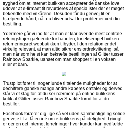
tryghed om at internet butikken accepterer de danske love,
udover at e-firmaet tit revurderes af specialister der er meget
bekendte med vilkårene. Desuden får du genvej til en
hjælpende hånd, når du bliver udsat for problemer ved din
bestilling.
Ydermere går vi ind for at man er klar over de mest centrale
retningslinjer gældende for handlen, for eksempel hvilken
returneringsret webbutikken tilbyder. I den relation er det
virkelig relevant, at man altid sikrer ens ordrekvittering, så
man når som helst kan bekræfte bestillingen af Glitter tusser
Rainbow Sparkle, uanset om man shopper til en voksen
eller et barn.
Trustpilot fører til nogenlunde tiltalende muligheder for at
dechifrere ganske mange andre køberes omtaler og derved
slår vi et slag for, at du ser nærmere på online butikkens
kritik af Glitter tusser Rainbow Sparkle forud for at du
bestiller.
Facebook forærer dig lige så vel uden sammenligning solide
genveje til at få en idé om e-butikkens pålidelighed. I øvrigt
er der en del internet forretninger hvor kunder kan nedfælde