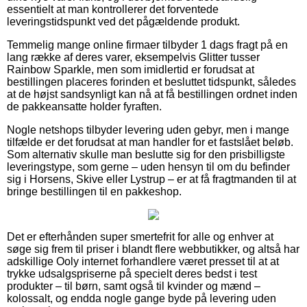
essentielt at man kontrollerer det forventede
leveringstidspunkt ved det pågældende produkt.
Temmelig mange online firmaer tilbyder 1 dags fragt på en
lang række af deres varer, eksempelvis Glitter tusser
Rainbow Sparkle, men som imidlertid er forudsat at
bestillingen placeres forinden et besluttet tidspunkt, således
at de højst sandsynligt kan nå at få bestillingen ordnet inden
de pakkeansatte holder fyraften.
Nogle netshops tilbyder levering uden gebyr, men i mange
tilfælde er det forudsat at man handler for et fastslået beløb.
Som alternativ skulle man beslutte sig for den prisbilligste
leveringstype, som gerne – uden hensyn til om du befinder
sig i Horsens, Skive eller Lystrup – er at få fragtmanden til at
bringe bestillingen til en pakkeshop.
Det er efterhånden super smertefrit for alle og enhver at
søge sig frem til priser i blandt flere webbutikker, og altså har
adskillige Ooly internet forhandlere været presset til at at
trykke udsalgspriserne på specielt deres bedst i test
produkter – til børn, samt også til kvinder og mænd –
kolossalt, og endda nogle gange byde på levering uden