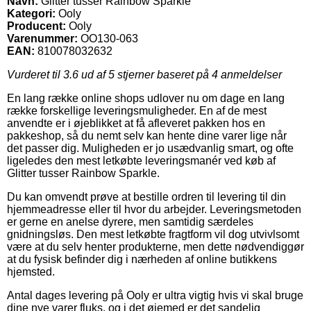
Navn:
Glitter tusser Rainbow Sparkle
Kategori:
Ooly
Producent:
Ooly
Varenummer:
OO130-063
EAN:
810078032632
Vurderet til
3.6
ud af 5 stjerner baseret på
4
anmeldelser
En lang række online shops udlover nu om dage en lang
række forskellige leveringsmuligheder. En af de mest
anvendte er i øjeblikket at få afleveret pakken hos en
pakkeshop, så du nemt selv kan hente dine varer lige når
det passer dig. Muligheden er jo usædvanlig smart, og ofte
ligeledes den mest letkøbte leveringsmanér ved køb af
Glitter tusser Rainbow Sparkle.
Du kan omvendt prøve at bestille ordren til levering til din
hjemmeadresse eller til hvor du arbejder. Leveringsmetoden
er gerne en anelse dyrere, men samtidig særdeles
gnidningsløs. Den mest letkøbte fragtform vil dog utvivlsomt
være at du selv henter produkterne, men dette nødvendiggør
at du fysisk befinder dig i nærheden af online butikkens
hjemsted.
Antal dages levering på Ooly er ultra vigtig hvis vi skal bruge
dine nye varer fluks, og i det øjemed er det sandelig