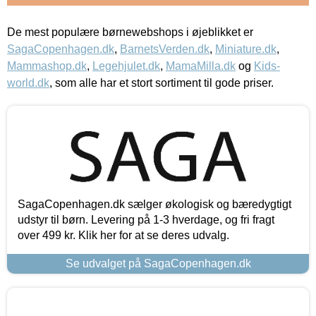
De mest populære børnewebshops i øjeblikket er
SagaCopenhagen.dk
,
BarnetsVerden.dk
,
Miniature.dk
,
Mammashop.dk
,
Legehjulet.dk
,
MamaMilla.dk
og
Kids-
world.dk
, som alle har et stort sortiment til gode priser.
SagaCopenhagen.dk sælger økologisk og bæredygtigt
udstyr til børn. Levering på 1-3 hverdage, og fri fragt
over 499 kr. Klik her for at se deres udvalg.
Se udvalget på SagaCopenhagen.dk