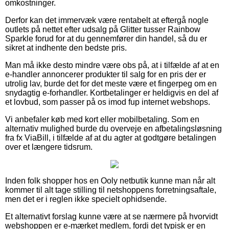
omkostninger.
Derfor kan det immervæk være rentabelt at eftergå nogle
outlets på nettet efter udsalg på Glitter tusser Rainbow
Sparkle forud for at du gennemfører din handel, så du er
sikret at indhente den bedste pris.
Man må ikke desto mindre være obs på, at i tilfælde af at en
e-handler annoncerer produkter til salg for en pris der er
utrolig lav, burde det for det meste være et fingerpeg om en
snydagtig e-forhandler. Kortbetalinger er heldigvis en del af
et lovbud, som passer på os imod fup internet webshops.
Vi anbefaler køb med kort eller mobilbetaling. Som en
alternativ mulighed burde du overveje en afbetalingsløsning
fra fx ViaBill, i tilfælde af at du agter at godtgøre betalingen
over et længere tidsrum.
Inden folk shopper hos en Ooly netbutik kunne man når alt
kommer til alt tage stilling til netshoppens forretningsaftale,
men det er i reglen ikke specielt ophidsende.
Et alternativt forslag kunne være at se nærmere på hvorvidt
webshoppen er e-mærket medlem, fordi det typisk er en