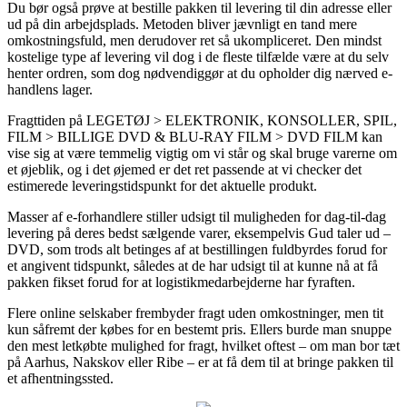
Du bør også prøve at bestille pakken til levering til din adresse eller
ud på din arbejdsplads. Metoden bliver jævnligt en tand mere
omkostningsfuld, men derudover ret så ukompliceret. Den mindst
kostelige type af levering vil dog i de fleste tilfælde være at du selv
henter ordren, som dog nødvendiggør at du opholder dig nærved e-
handlens lager.
Fragttiden på LEGETØJ > ELEKTRONIK, KONSOLLER, SPIL,
FILM > BILLIGE DVD & BLU-RAY FILM > DVD FILM kan
vise sig at være temmelig vigtig om vi står og skal bruge varerne om
et øjeblik, og i det øjemed er det ret passende at vi checker det
estimerede leveringstidspunkt for det aktuelle produkt.
Masser af e-forhandlere stiller udsigt til muligheden for dag-til-dag
levering på deres bedst sælgende varer, eksempelvis Gud taler ud –
DVD, som trods alt betinges af at bestillingen fuldbyrdes forud for
et angivent tidspunkt, således at de har udsigt til at kunne nå at få
pakken fikset forud for at logistikmedarbejderne har fyraften.
Flere online selskaber frembyder fragt uden omkostninger, men tit
kun såfremt der købes for en bestemt pris. Ellers burde man snuppe
den mest letkøbte mulighed for fragt, hvilket oftest – om man bor tæt
på Aarhus, Nakskov eller Ribe – er at få dem til at bringe pakken til
et afhentningssted.