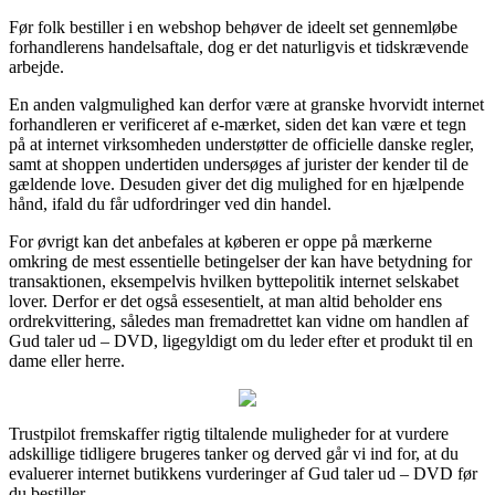
Før folk bestiller i en webshop behøver de ideelt set gennemløbe
forhandlerens handelsaftale, dog er det naturligvis et tidskrævende
arbejde.
En anden valgmulighed kan derfor være at granske hvorvidt internet
forhandleren er verificeret af e-mærket, siden det kan være et tegn
på at internet virksomheden understøtter de officielle danske regler,
samt at shoppen undertiden undersøges af jurister der kender til de
gældende love. Desuden giver det dig mulighed for en hjælpende
hånd, ifald du får udfordringer ved din handel.
For øvrigt kan det anbefales at køberen er oppe på mærkerne
omkring de mest essentielle betingelser der kan have betydning for
transaktionen, eksempelvis hvilken byttepolitik internet selskabet
lover. Derfor er det også essesentielt, at man altid beholder ens
ordrekvittering, således man fremadrettet kan vidne om handlen af
Gud taler ud – DVD, ligegyldigt om du leder efter et produkt til en
dame eller herre.
Trustpilot fremskaffer rigtig tiltalende muligheder for at vurdere
adskillige tidligere brugeres tanker og derved går vi ind for, at du
evaluerer internet butikkens vurderinger af Gud taler ud – DVD før
du bestiller.