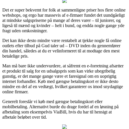
Det er super bekvemt for folk at sammenligne priser hos flere online
webshops, og ergo har massevis af e-firmaer fundet det uundgåeligt
at mindske salgspriserne på mange af deres varer – til juniorer, og
ligeså til mænd og kvinder – helt i bund, og endda nogle gange yde
fragt uden omkostninger.
Det kan ikke desto mindre være rentabelt at tjekke nogle få online
outlets efter tilbud på Gud taler ud – DVD inden du gennemfører
din handel, således at du er velinformeret til at modtage den mest
betalelige pris.
Man må bare ikke undervurdere, at såfremt en e-forretning afsætter
et produkt til salg for en udsalgspris som kan virke ubegribelig
gunstig, er det mange gange være et faresignal om en uoprigtig
internet forhandler. Køb med gængse betalingskort er ikke desto
mindre en del af en vedtægt, hvilket garanterer os imod snydagtige
online firmaer.
Generelt foreslår vi køb med gængse betalingskort eller
mobilbetaling. Alternativt burde du drage fordel af en løsning på
afbetaling som eksempelvis ViaBill, hvis du har til hensigt at
afbetale beløbet over tid.