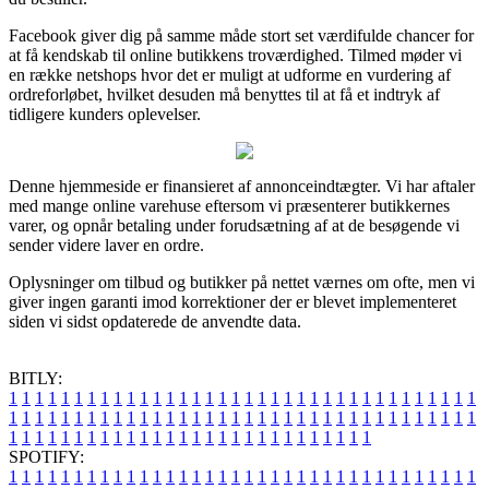
Facebook giver dig på samme måde stort set værdifulde chancer for
at få kendskab til online butikkens troværdighed. Tilmed møder vi
en række netshops hvor det er muligt at udforme en vurdering af
ordreforløbet, hvilket desuden må benyttes til at få et indtryk af
tidligere kunders oplevelser.
Denne hjemmeside er finansieret af annonceindtægter. Vi har aftaler
med mange online varehuse eftersom vi præsenterer butikkernes
varer, og opnår betaling under forudsætning af at de besøgende vi
sender videre laver en ordre.
Oplysninger om tilbud og butikker på nettet værnes om ofte, men vi
giver ingen garanti imod korrektioner der er blevet implementeret
siden vi sidst opdaterede de anvendte data.
BITLY:
1
1
1
1
1
1
1
1
1
1
1
1
1
1
1
1
1
1
1
1
1
1
1
1
1
1
1
1
1
1
1
1
1
1
1
1
1
1
1
1
1
1
1
1
1
1
1
1
1
1
1
1
1
1
1
1
1
1
1
1
1
1
1
1
1
1
1
1
1
1
1
1
1
1
1
1
1
1
1
1
1
1
1
1
1
1
1
1
1
1
1
1
1
1
1
1
1
1
1
1
SPOTIFY:
1
1
1
1
1
1
1
1
1
1
1
1
1
1
1
1
1
1
1
1
1
1
1
1
1
1
1
1
1
1
1
1
1
1
1
1