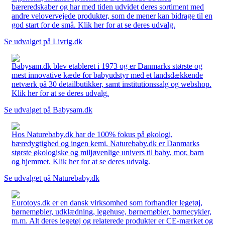
bæreredskaber og har med tiden udvidet deres sortiment med
andre velovervejede produkter, som de mener kan bidrage til en
god start for de små. Klik her for at se deres udvalg.
Se udvalget på Livrig.dk
Babysam.dk blev etableret i 1973 og er Danmarks største og
mest innovative kæde for babyudstyr med et landsdækkende
netværk på 30 detailbutikker, samt institutionssalg og webshop.
Klik her for at se deres udvalg.
Se udvalget på Babysam.dk
Hos Naturebaby.dk har de 100% fokus på økologi,
bæredygtighed og ingen kemi. Naturebaby.dk er Danmarks
største økologiske og miljøvenlige univers til baby, mor, barn
og hjemmet. Klik her for at se deres udvalg.
Se udvalget på Naturebaby.dk
Eurotoys.dk er en dansk virksomhed som forhandler legetøj,
børnemøbler, udklædning, legehuse, børnemøbler, børnecykler,
m.m. Alt deres legetøj og relaterede produkter er CE-mærket og