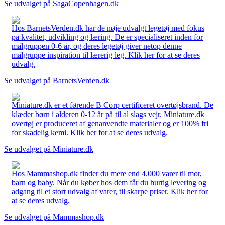
Se udvalget på SagaCopenhagen.dk
Hos BarnetsVerden.dk har de nøje udvalgt legetøj med fokus
på kvalitet, udvikling og læring. De er specialiseret inden for
målgruppen 0-6 år, og deres legetøj giver netop denne
målgruppe inspiration til lærerig leg. Klik her for at se deres
udvalg.
Se udvalget på BarnetsVerden.dk
Miniature.dk er et førende B Corp certificeret overtøjsbrand. De
klæder børn i alderen 0-12 år på til al slags vejr. Miniature.dk
overtøj er produceret af genanvendte materialer og er 100% fri
for skadelig kemi. Klik her for at se deres udvalg.
Se udvalget på Miniature.dk
Hos Mammashop.dk finder du mere end 4.000 varer til mor,
barn og baby. Når du køber hos dem får du hurtig levering og
adgang til et stort udvalg af varer, til skarpe priser. Klik her for
at se deres udvalg.
Se udvalget på Mammashop.dk