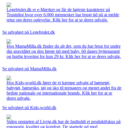
Legehjulet.dk er e-Mærket og får de højeste karakterer på
Trustpilot hvor over 6.000 mennesker har brugt tid på at melde
retur om deres oplevelse. Klik her for at se deres udvalg.
Se udvalget på Legehjulet.dk
Hos MamaMilla.dk finder du alt det, som du har brug for under
din graviditet og den første tid med baby. 60 dages byttegaranti
og hurtig levering for kun 29 kr. Klik her for at se deres udvalg.
Se udvalget på MamaMilla.dk
Hos Kids-world.dk fører de et kæmpe udvalg af børnetøj,
babytøj, børnesko, tøj og sko til teenagers og meget andet fra de
bedste nationale og internationale brands. Klik her for at se
deres udvalg.
Se udvalget på Kids-world.dk
Siden opstarten af Livrig.dk har de fastholdt et produktfokus på
ergonomi, kvalitet og komfort. De startede ud med