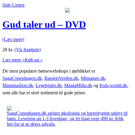
Side Linien
Gud taler ud – DVD
(Læs mere)
28
kr.
(Vis fragtpris)
Læs mere »
Køb nu »
De mest populære børnewebshops i øjeblikket er
SagaCopenhagen.dk
,
BarnetsVerden.dk
,
Miniature.dk
,
Mammashop.dk
,
Legehjulet.dk
,
MamaMilla.dk
og
Kids-world.dk
,
som alle har et stort sortiment til gode priser.
SagaCopenhagen.dk sælger økologisk og bæredygtigt udstyr til
børn. Levering på 1-3 hverdage, og fri fragt over 499 kr. Klik
her for at se deres udvalg.