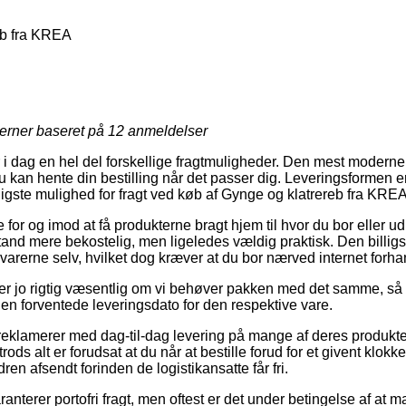
eb fra KREA
jerner baseret på
12
anmeldelser
r i dag en hel del forskellige fragtmuligheder. Den mest moderne e
 kan hente din bestilling når det passer dig. Leveringsformen e
igste mulighed for fragt ved køb af Gynge og klatrereb fra KREA
or og imod at få produkterne bragt hjem til hvor du bor eller ud t
and mere bekostelig, men ligeledes vældig praktisk. Den billigst
varerne selv, hvilket dog kræver at du bor nærved internet forh
 jo rigtig væsentlig om vi behøver pakken med det samme, så h
 den forventede leveringsdato for den respektive vare.
 reklamerer med dag-til-dag levering på mange af deres produk
ods alt er forudsat at du når at bestille forud for et givent klok
ren afsendt forinden de logistikansatte får fri.
anterer portofri fragt, men oftest er det under betingelse af at ma