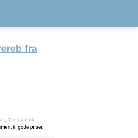
ereb fra
.dk
,
Miniature.dk
,
timent til gode priser.