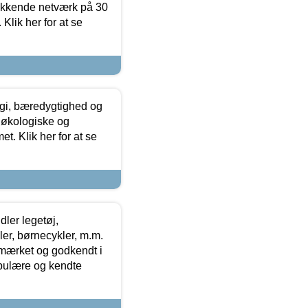
ækkende netværk på 30
Klik her for at se
gi, bæredygtighed og
 økologiske og
t. Klik her for at se
ler legetøj,
r, børnecykler, m.m.
-mærket og godkendt i
opulære og kendte