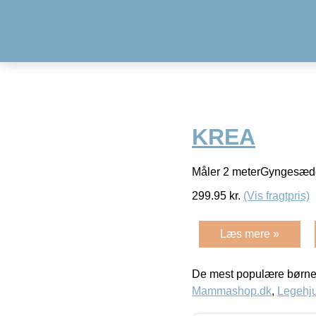
KREA
Måler 2 meterGyngesæde
299.95
kr.
(Vis fragtpris)
Læs mere »
De mest populære børne
Mammashop.dk
,
Legehju