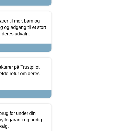
er til mor, barn og
 og adgang til et stort
se deres udvalg.
kterer på Trustpilot
elde retur om deres
brug for under din
yttegaranti og hurtig
valg.