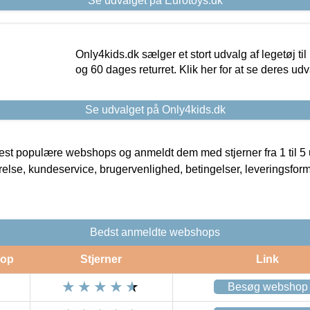
Se udvalget på Eurotoys.dk
Only4kids.dk sælger et stort udvalg af legetøj til
og 60 dages returret. Klik her for at se deres udv
Se udvalget på Only4kids.dk
t populære webshops og anmeldt dem med stjerner fra 1 til 5 ud
rrelse, kundeservice, brugervenlighed, betingelser, leveringsfor
Bedst anmeldte webshops
op
Stjerner
Link
Besøg webshop