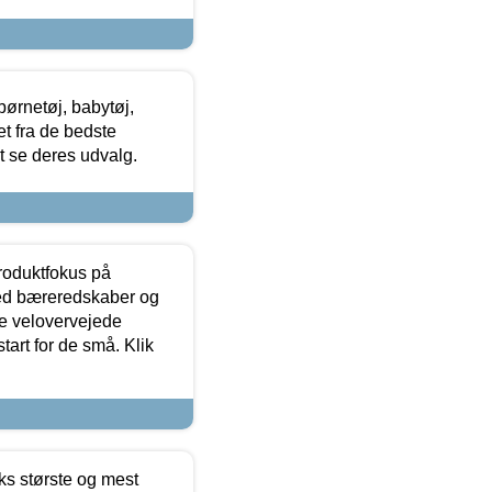
ørnetøj, babytøj,
t fra de bedste
at se deres udvalg.
produktfokus på
med bæreredskaber og
e velovervejede
tart for de små. Klik
ks største og mest