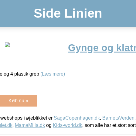
Side Linien
Gynge og klatr
 og 4 plastik greb
(Læs mere)
Køb nu »
webshops i øjeblikket er
SagaCopenhagen.dk
,
BarnetsVerden
let.dk
,
MamaMilla.dk
og
Kids-world.dk
, som alle har et stort sor