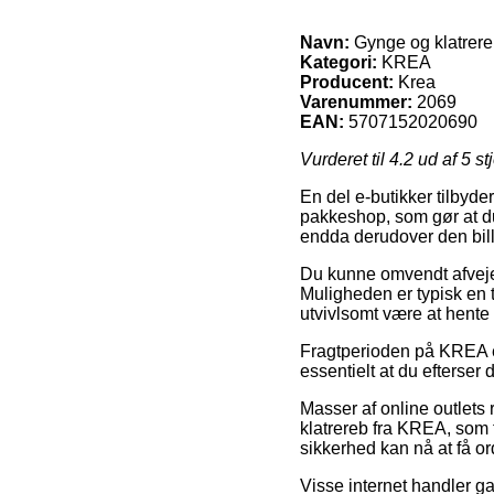
Navn:
Gynge og klatrer
Kategori:
KREA
Producent:
Krea
Varenummer:
2069
EAN:
5707152020690
Vurderet til
4.2
ud af 5 st
En del e-butikker tilbyde
pakkeshop, som gør at du
endda derudover den bill
Du kunne omvendt afveje f
Muligheden er typisk en t
utvivlsomt være at hente 
Fragtperioden på KREA er
essentielt at du efterser
Masser af online outlets
klatrereb fra KREA, som tr
sikkerhed kan nå at få ord
Visse internet handler gar