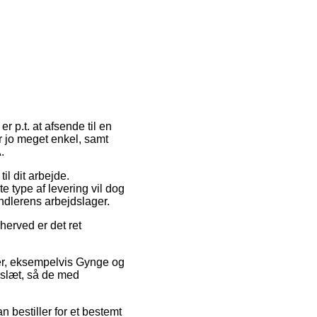
r p.t. at afsende til en
r jo meget enkel, samt
.
il dit arbejde.
e type af levering vil dog
andlerens arbejdslager.
erved er det ret
ter, eksempelvis Gynge og
keslæt, så de med
n bestiller for et bestemt