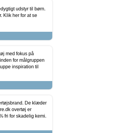
tigt udstyr til børn.
 Klik her for at se
tøj med fokus på
t inden for målgruppen
ppe inspiration til
vertøjsbrand. De klæder
ure.dk overtøj er
fri for skadelig kemi.