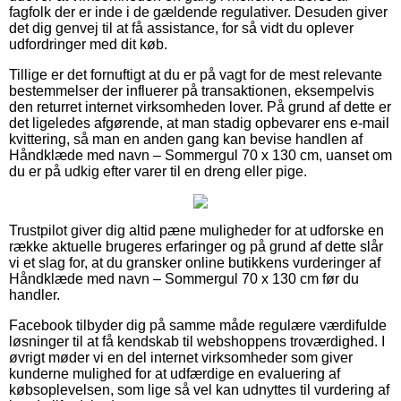
fagfolk der er inde i de gældende regulativer. Desuden giver
det dig genvej til at få assistance, for så vidt du oplever
udfordringer med dit køb.
Tillige er det fornuftigt at du er på vagt for de mest relevante
bestemmelser der influerer på transaktionen, eksempelvis
den returret internet virksomheden lover. På grund af dette er
det ligeledes afgørende, at man stadig opbevarer ens e-mail
kvittering, så man en anden gang kan bevise handlen af
Håndklæde med navn – Sommergul 70 x 130 cm, uanset om
du er på udkig efter varer til en dreng eller pige.
Trustpilot giver dig altid pæne muligheder for at udforske en
række aktuelle brugeres erfaringer og på grund af dette slår
vi et slag for, at du gransker online butikkens vurderinger af
Håndklæde med navn – Sommergul 70 x 130 cm før du
handler.
Facebook tilbyder dig på samme måde regulære værdifulde
løsninger til at få kendskab til webshoppens troværdighed. I
øvrigt møder vi en del internet virksomheder som giver
kunderne mulighed for at udfærdige en evaluering af
købsoplevelsen, som lige så vel kan udnyttes til vurdering af