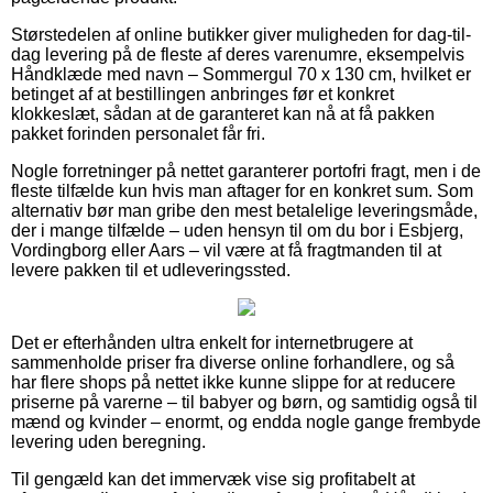
Størstedelen af online butikker giver muligheden for dag-til-
dag levering på de fleste af deres varenumre, eksempelvis
Håndklæde med navn – Sommergul 70 x 130 cm, hvilket er
betinget af at bestillingen anbringes før et konkret
klokkeslæt, sådan at de garanteret kan nå at få pakken
pakket forinden personalet får fri.
Nogle forretninger på nettet garanterer portofri fragt, men i de
fleste tilfælde kun hvis man aftager for en konkret sum. Som
alternativ bør man gribe den mest betalelige leveringsmåde,
der i mange tilfælde – uden hensyn til om du bor i Esbjerg,
Vordingborg eller Aars – vil være at få fragtmanden til at
levere pakken til et udleveringssted.
Det er efterhånden ultra enkelt for internetbrugere at
sammenholde priser fra diverse online forhandlere, og så
har flere shops på nettet ikke kunne slippe for at reducere
priserne på varerne – til babyer og børn, og samtidig også til
mænd og kvinder – enormt, og endda nogle gange frembyde
levering uden beregning.
Til gengæld kan det immervæk vise sig profitabelt at