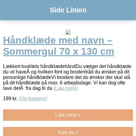
Side Linien
Håndklæde med navn –
Sommergul 70 x 130 cm
Lækkert kvalitets håndklædehåndDu vælger det håndklæde
du vil haveÂ og hvilken font og broderitråd du ønsker på dit
personlige håndklædeVi brodere det du ønsker der skal stå
på dit håndklæde på max. 6 arbejdsdage. Vi kan dog ofte
lave detÂ fra dag til da
(Læs mere)
199
kr.
(Vis fragtpris)
Læs mere »
Køb nu »