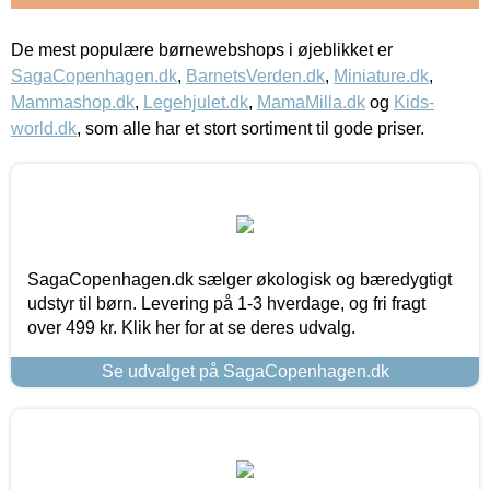
De mest populære børnewebshops i øjeblikket er
SagaCopenhagen.dk
,
BarnetsVerden.dk
,
Miniature.dk
,
Mammashop.dk
,
Legehjulet.dk
,
MamaMilla.dk
og
Kids-
world.dk
, som alle har et stort sortiment til gode priser.
SagaCopenhagen.dk sælger økologisk og bæredygtigt
udstyr til børn. Levering på 1-3 hverdage, og fri fragt
over 499 kr. Klik her for at se deres udvalg.
Se udvalget på SagaCopenhagen.dk