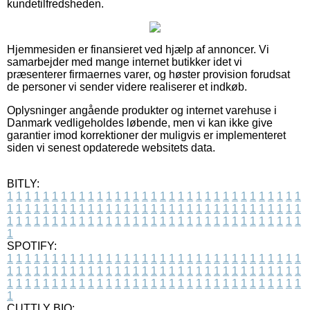
kundetilfredsheden.
Hjemmesiden er finansieret ved hjælp af annoncer. Vi
samarbejder med mange internet butikker idet vi
præsenterer firmaernes varer, og høster provision forudsat
de personer vi sender videre realiserer et indkøb.
Oplysninger angående produkter og internet varehuse i
Danmark vedligeholdes løbende, men vi kan ikke give
garantier imod korrektioner der muligvis er implementeret
siden vi senest opdaterede websitets data.
BITLY:
1
1
1
1
1
1
1
1
1
1
1
1
1
1
1
1
1
1
1
1
1
1
1
1
1
1
1
1
1
1
1
1
1
1
1
1
1
1
1
1
1
1
1
1
1
1
1
1
1
1
1
1
1
1
1
1
1
1
1
1
1
1
1
1
1
1
1
1
1
1
1
1
1
1
1
1
1
1
1
1
1
1
1
1
1
1
1
1
1
1
1
1
1
1
1
1
1
1
1
1
SPOTIFY:
1
1
1
1
1
1
1
1
1
1
1
1
1
1
1
1
1
1
1
1
1
1
1
1
1
1
1
1
1
1
1
1
1
1
1
1
1
1
1
1
1
1
1
1
1
1
1
1
1
1
1
1
1
1
1
1
1
1
1
1
1
1
1
1
1
1
1
1
1
1
1
1
1
1
1
1
1
1
1
1
1
1
1
1
1
1
1
1
1
1
1
1
1
1
1
1
1
1
1
1
CUTTLY BIO: