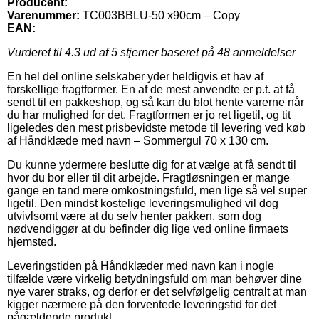
Producent:
Varenummer:
TC003BBLU-50 x90cm – Copy
EAN:
Vurderet til
4.3
ud af 5 stjerner baseret på
48
anmeldelser
En hel del online selskaber yder heldigvis et hav af
forskellige fragtformer. En af de mest anvendte er p.t. at få
sendt til en pakkeshop, og så kan du blot hente varerne når
du har mulighed for det. Fragtformen er jo ret ligetil, og tit
ligeledes den mest prisbevidste metode til levering ved køb
af Håndklæde med navn – Sommergul 70 x 130 cm.
Du kunne ydermere beslutte dig for at vælge at få sendt til
hvor du bor eller til dit arbejde. Fragtløsningen er mange
gange en tand mere omkostningsfuld, men lige så vel super
ligetil. Den mindst kostelige leveringsmulighed vil dog
utvivlsomt være at du selv henter pakken, som dog
nødvendiggør at du befinder dig lige ved online firmaets
hjemsted.
Leveringstiden på Håndklæder med navn kan i nogle
tilfælde være virkelig betydningsfuld om man behøver dine
nye varer straks, og derfor er det selvfølgelig centralt at man
kigger nærmere på den forventede leveringstid for det
pågældende produkt.