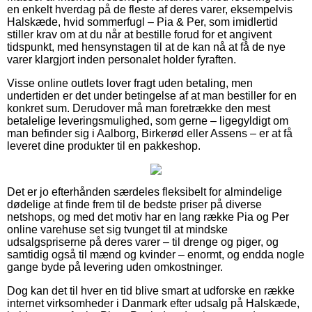
en enkelt hverdag på de fleste af deres varer, eksempelvis
Halskæde, hvid sommerfugl – Pia & Per, som imidlertid
stiller krav om at du når at bestille forud for et angivent
tidspunkt, med hensynstagen til at de kan nå at få de nye
varer klargjort inden personalet holder fyraften.
Visse online outlets lover fragt uden betaling, men
undertiden er det under betingelse af at man bestiller for en
konkret sum. Derudover må man foretrække den mest
betalelige leveringsmulighed, som gerne – ligegyldigt om
man befinder sig i Aalborg, Birkerød eller Assens – er at få
leveret dine produkter til en pakkeshop.
Det er jo efterhånden særdeles fleksibelt for almindelige
dødelige at finde frem til de bedste priser på diverse
netshops, og med det motiv har en lang række Pia og Per
online varehuse set sig tvunget til at mindske
udsalgspriserne på deres varer – til drenge og piger, og
samtidig også til mænd og kvinder – enormt, og endda nogle
gange byde på levering uden omkostninger.
Dog kan det til hver en tid blive smart at udforske en række
internet virksomheder i Danmark efter udsalg på Halskæde,