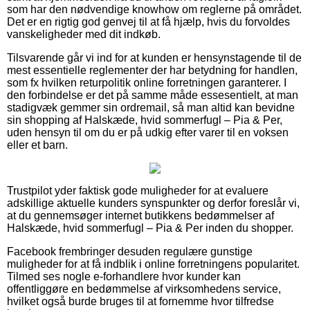
som har den nødvendige knowhow om reglerne på området.
Det er en rigtig god genvej til at få hjælp, hvis du forvoldes
vanskeligheder med dit indkøb.
Tilsvarende går vi ind for at kunden er hensynstagende til de
mest essentielle reglementer der har betydning for handlen,
som fx hvilken returpolitik online forretningen garanterer. I
den forbindelse er det på samme måde essesentielt, at man
stadigvæk gemmer sin ordremail, så man altid kan bevidne
sin shopping af Halskæde, hvid sommerfugl – Pia & Per,
uden hensyn til om du er på udkig efter varer til en voksen
eller et barn.
Trustpilot yder faktisk gode muligheder for at evaluere
adskillige aktuelle kunders synspunkter og derfor foreslår vi,
at du gennemsøger internet butikkens bedømmelser af
Halskæde, hvid sommerfugl – Pia & Per inden du shopper.
Facebook frembringer desuden regulære gunstige
muligheder for at få indblik i online forretningens popularitet.
Tilmed ses nogle e-forhandlere hvor kunder kan
offentliggøre en bedømmelse af virksomhedens service,
hvilket også burde bruges til at fornemme hvor tilfredse