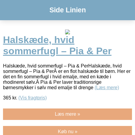
Side Linien
Halskæde, hvid
sommerfugl – Pia & Per
Halskæde, hvid sommerfugl – Pia & PerHalskæde, hvid
sommerfugl – Pia & PerÂ er en flot halskæde til børn. Her er
det en fin sommerfugl i hvid emalje, med en kæde i
rhodineret sølv.Â Pia & Per laver traditionsrige
børnesmykker i sølv med emalje til drenge
(Læs mere)
365
kr.
(Vis fragtpris)
Læs mere »
Køb nu »