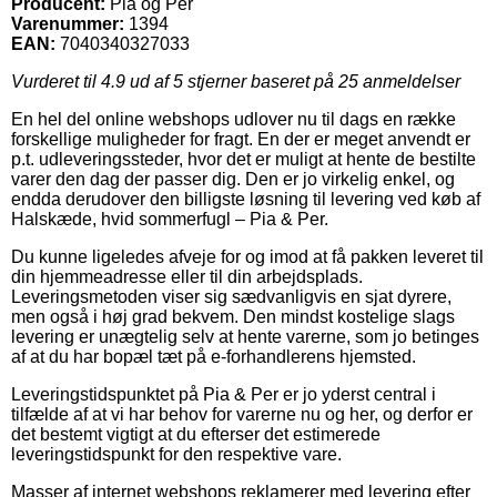
Producent:
Pia og Per
Varenummer:
1394
EAN:
7040340327033
Vurderet til
4.9
ud af 5 stjerner baseret på
25
anmeldelser
En hel del online webshops udlover nu til dags en række
forskellige muligheder for fragt. En der er meget anvendt er
p.t. udleveringssteder, hvor det er muligt at hente de bestilte
varer den dag der passer dig. Den er jo virkelig enkel, og
endda derudover den billigste løsning til levering ved køb af
Halskæde, hvid sommerfugl – Pia & Per.
Du kunne ligeledes afveje for og imod at få pakken leveret til
din hjemmeadresse eller til din arbejdsplads.
Leveringsmetoden viser sig sædvanligvis en sjat dyrere,
men også i høj grad bekvem. Den mindst kostelige slags
levering er unægtelig selv at hente varerne, som jo betinges
af at du har bopæl tæt på e-forhandlerens hjemsted.
Leveringstidspunktet på Pia & Per er jo yderst central i
tilfælde af at vi har behov for varerne nu og her, og derfor er
det bestemt vigtigt at du efterser det estimerede
leveringstidspunkt for den respektive vare.
Masser af internet webshops reklamerer med levering efter