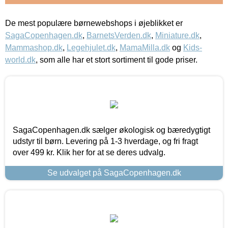
De mest populære børnewebshops i øjeblikket er
SagaCopenhagen.dk
,
BarnetsVerden.dk
,
Miniature.dk
,
Mammashop.dk
,
Legehjulet.dk
,
MamaMilla.dk
og
Kids-
world.dk
, som alle har et stort sortiment til gode priser.
SagaCopenhagen.dk sælger økologisk og bæredygtigt
udstyr til børn. Levering på 1-3 hverdage, og fri fragt
over 499 kr. Klik her for at se deres udvalg.
Se udvalget på SagaCopenhagen.dk