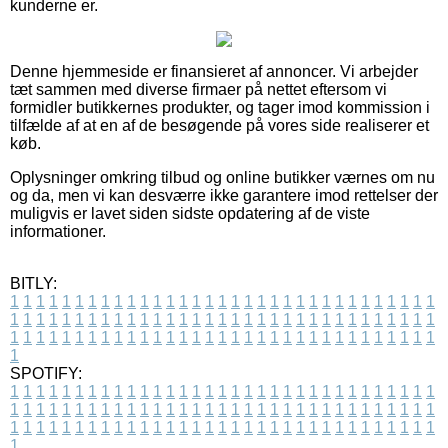
kunderne er.
Denne hjemmeside er finansieret af annoncer. Vi arbejder
tæt sammen med diverse firmaer på nettet eftersom vi
formidler butikkernes produkter, og tager imod kommission i
tilfælde af at en af de besøgende på vores side realiserer et
køb.
Oplysninger omkring tilbud og online butikker værnes om nu
og da, men vi kan desværre ikke garantere imod rettelser der
muligvis er lavet siden sidste opdatering af de viste
informationer.
BITLY:
1
1
1
1
1
1
1
1
1
1
1
1
1
1
1
1
1
1
1
1
1
1
1
1
1
1
1
1
1
1
1
1
1
1
1
1
1
1
1
1
1
1
1
1
1
1
1
1
1
1
1
1
1
1
1
1
1
1
1
1
1
1
1
1
1
1
1
1
1
1
1
1
1
1
1
1
1
1
1
1
1
1
1
1
1
1
1
1
1
1
1
1
1
1
1
1
1
1
1
1
SPOTIFY:
1
1
1
1
1
1
1
1
1
1
1
1
1
1
1
1
1
1
1
1
1
1
1
1
1
1
1
1
1
1
1
1
1
1
1
1
1
1
1
1
1
1
1
1
1
1
1
1
1
1
1
1
1
1
1
1
1
1
1
1
1
1
1
1
1
1
1
1
1
1
1
1
1
1
1
1
1
1
1
1
1
1
1
1
1
1
1
1
1
1
1
1
1
1
1
1
1
1
1
1