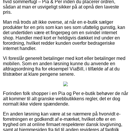
hvid sommerfugl – Pia & Per inden du placerer ordren,
sådan at man er usvigeligt sikker på at opnå den laveste
pris.
Man må trods alt ikke overse, at når en e-butik sælger
produkter for en pris som kan ses som ufattelig gunstig, kan
det undertiden være et fingerpeg om en svindel internet
shop. Handler med kort er heldigvis dækket ind under en
forordning, hvilket redder kunden overfor bedrageriske
internet handler.
Vi foreslår generelt betalinger med kort eller betalinger med
mobilen. Som en anden løsning kunne du anvende en
afdragsordning fra for eksempel ViaBill, i tilfælde af at du
tilstræber at klare pengene senere.
Forinden folk shopper i en Pia og Per e-butik behøver de når
alt kommer til alt granske webbutikkens regler, det er dog
normalt ikke videre spændende.
En anden løsning kan være at se nærmere på hvorvidt e-
forretningen er godkendt af e-mærket, hvilket ofte er en
tryghed om at online firmaet respekterer dansk lovgivning,
samt at hjemmesiden fra tid til anden revideres af fagfolk