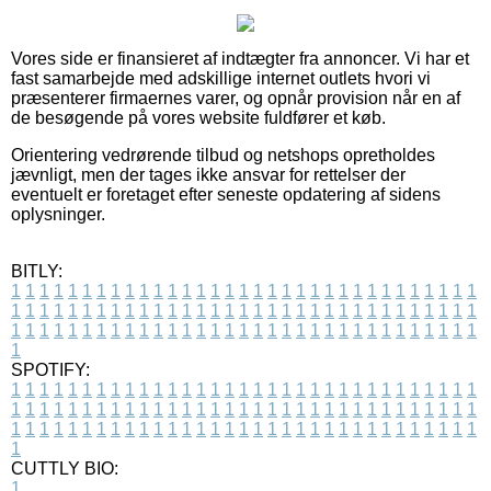
Vores side er finansieret af indtægter fra annoncer. Vi har et
fast samarbejde med adskillige internet outlets hvori vi
præsenterer firmaernes varer, og opnår provision når en af
de besøgende på vores website fuldfører et køb.
Orientering vedrørende tilbud og netshops opretholdes
jævnligt, men der tages ikke ansvar for rettelser der
eventuelt er foretaget efter seneste opdatering af sidens
oplysninger.
BITLY:
1
1
1
1
1
1
1
1
1
1
1
1
1
1
1
1
1
1
1
1
1
1
1
1
1
1
1
1
1
1
1
1
1
1
1
1
1
1
1
1
1
1
1
1
1
1
1
1
1
1
1
1
1
1
1
1
1
1
1
1
1
1
1
1
1
1
1
1
1
1
1
1
1
1
1
1
1
1
1
1
1
1
1
1
1
1
1
1
1
1
1
1
1
1
1
1
1
1
1
1
SPOTIFY:
1
1
1
1
1
1
1
1
1
1
1
1
1
1
1
1
1
1
1
1
1
1
1
1
1
1
1
1
1
1
1
1
1
1
1
1
1
1
1
1
1
1
1
1
1
1
1
1
1
1
1
1
1
1
1
1
1
1
1
1
1
1
1
1
1
1
1
1
1
1
1
1
1
1
1
1
1
1
1
1
1
1
1
1
1
1
1
1
1
1
1
1
1
1
1
1
1
1
1
1
CUTTLY BIO:
1