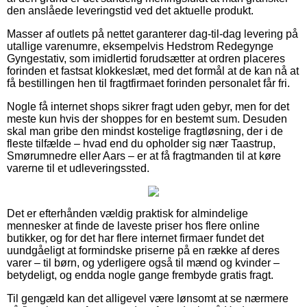
den anslåede leveringstid ved det aktuelle produkt.
Masser af outlets på nettet garanterer dag-til-dag levering på
utallige varenumre, eksempelvis Hedstrom Redegynge
Gyngestativ, som imidlertid forudsætter at ordren placeres
forinden et fastsat klokkeslæt, med det formål at de kan nå at
få bestillingen hen til fragtfirmaet forinden personalet får fri.
Nogle få internet shops sikrer fragt uden gebyr, men for det
meste kun hvis der shoppes for en bestemt sum. Desuden
skal man gribe den mindst kostelige fragtløsning, der i de
fleste tilfælde – hvad end du opholder sig nær Taastrup,
Smørumnedre eller Aars – er at få fragtmanden til at køre
varerne til et udleveringssted.
Det er efterhånden vældig praktisk for almindelige
mennesker at finde de laveste priser hos flere online
butikker, og for det har flere internet firmaer fundet det
uundgåeligt at formindske priserne på en række af deres
varer – til børn, og yderligere også til mænd og kvinder –
betydeligt, og endda nogle gange frembyde gratis fragt.
Til gengæld kan det alligevel være lønsomt at se nærmere