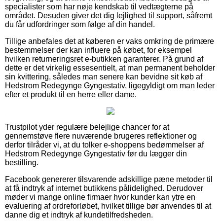
specialister som har nøje kendskab til vedtægterne på
området. Desuden giver det dig lejlighed til support, såfremt
du får udfordringer som følge af din handel.
Tillige anbefales det at køberen er vaks omkring de primære
bestemmelser der kan influere på købet, for eksempel
hvilken returneringsret e-butikken garanterer. På grund af
dette er det virkelig essesentielt, at man permanent beholder
sin kvittering, således man senere kan bevidne sit køb af
Hedstrom Redegynge Gyngestativ, ligegyldigt om man leder
efter et produkt til en herre eller dame.
Trustpilot yder regulære belejlige chancer for at
gennemstøve flere nuværende brugeres reflektioner og
derfor tilråder vi, at du tolker e-shoppens bedømmelser af
Hedstrom Redegynge Gyngestativ før du lægger din
bestilling.
Facebook genererer tilsvarende adskillige pæne metoder til
at få indtryk af internet butikkens pålidelighed. Derudover
møder vi mange online firmaer hvor kunder kan ytre en
evaluering af ordreforløbet, hvilket tillige bør anvendes til at
danne dig et indtryk af kundetilfredsheden.