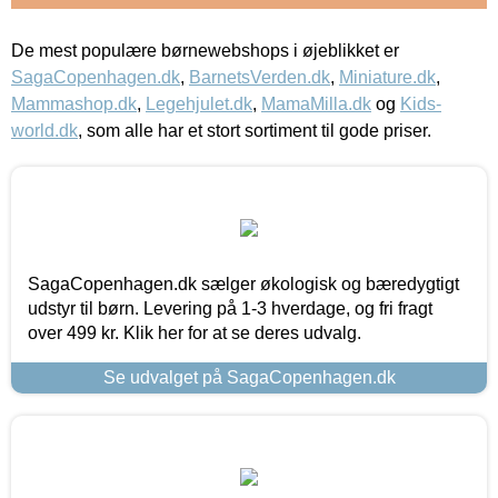
De mest populære børnewebshops i øjeblikket er
SagaCopenhagen.dk
,
BarnetsVerden.dk
,
Miniature.dk
,
Mammashop.dk
,
Legehjulet.dk
,
MamaMilla.dk
og
Kids-
world.dk
, som alle har et stort sortiment til gode priser.
SagaCopenhagen.dk sælger økologisk og bæredygtigt
udstyr til børn. Levering på 1-3 hverdage, og fri fragt
over 499 kr. Klik her for at se deres udvalg.
Se udvalget på SagaCopenhagen.dk