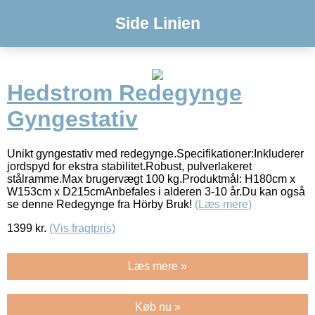
Side Linien
Hedstrom Redegynge
Gyngestativ
Unikt gyngestativ med redegynge.Specifikationer:Inkluderer
jordspyd for ekstra stabilitet.Robust, pulverlakeret
stålramme.Max brugervægt 100 kg.Produktmål: H180cm x
W153cm x D215cmAnbefales i alderen 3-10 år.Du kan også
se denne Redegynge fra Hörby Bruk!
(Læs mere)
1399
kr.
(Vis fragtpris)
Læs mere »
Køb nu »