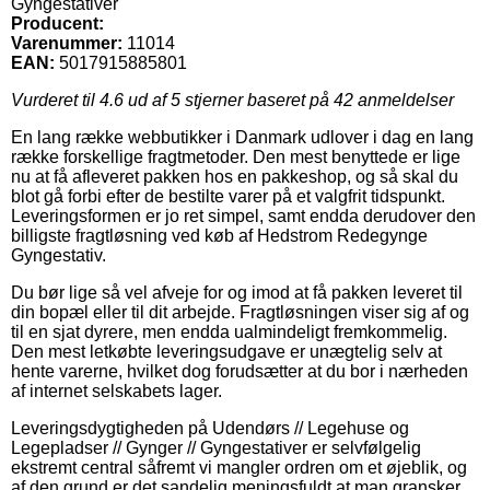
Gyngestativer
Producent:
Varenummer:
11014
EAN:
5017915885801
Vurderet til
4.6
ud af 5 stjerner baseret på
42
anmeldelser
En lang række webbutikker i Danmark udlover i dag en lang
række forskellige fragtmetoder. Den mest benyttede er lige
nu at få afleveret pakken hos en pakkeshop, og så skal du
blot gå forbi efter de bestilte varer på et valgfrit tidspunkt.
Leveringsformen er jo ret simpel, samt endda derudover den
billigste fragtløsning ved køb af Hedstrom Redegynge
Gyngestativ.
Du bør lige så vel afveje for og imod at få pakken leveret til
din bopæl eller til dit arbejde. Fragtløsningen viser sig af og
til en sjat dyrere, men endda ualmindeligt fremkommelig.
Den mest letkøbte leveringsudgave er unægtelig selv at
hente varerne, hvilket dog forudsætter at du bor i nærheden
af internet selskabets lager.
Leveringsdygtigheden på Udendørs // Legehuse og
Legepladser // Gynger // Gyngestativer er selvfølgelig
ekstremt central såfremt vi mangler ordren om et øjeblik, og
af den grund er det sandelig meningsfuldt at man gransker