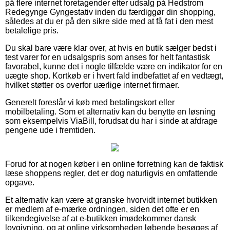
på flere internet foretagender efter udsalg på Hedstrom
Redegynge Gyngestativ inden du færdiggør din shopping,
således at du er på den sikre side med at få fat i den mest
betalelige pris.
Du skal bare være klar over, at hvis en butik sælger bedst i
test varer for en udsalgspris som anses for helt fantastisk
favorabel, kunne det i nogle tilfælde være en indikator for en
uægte shop. Kortkøb er i hvert fald indbefattet af en vedtægt,
hvilket støtter os overfor uærlige internet firmaer.
Generelt foreslår vi køb med betalingskort eller
mobilbetaling. Som et alternativ kan du benytte en løsning
som eksempelvis ViaBill, forudsat du har i sinde at afdrage
pengene ude i fremtiden.
Forud for at nogen køber i en online forretning kan de faktisk
læse shoppens regler, det er dog naturligvis en omfattende
opgave.
Et alternativ kan være at granske hvorvidt internet butikken
er medlem af e-mærke ordningen, siden det ofte er en
tilkendegivelse af at e-butikken imødekommer dansk
lovgivning, og at online virksomheden løbende besøges af