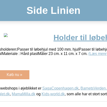
Side Linien
Holder til løbe
sholderen:Passer til løbehjul med 100 mm. hjulPasser til løbeh
hjulMateriale : Hård plastMåler 23 cm. x 11 cm. x 7 cm.
(Læs mere
Køb nu »
webshops i øjeblikket er
SagaCopenhagen.dk
,
BarnetsVerden
let.dk
,
MamaMilla.dk
og
Kids-world.dk
, som alle har et stort sor