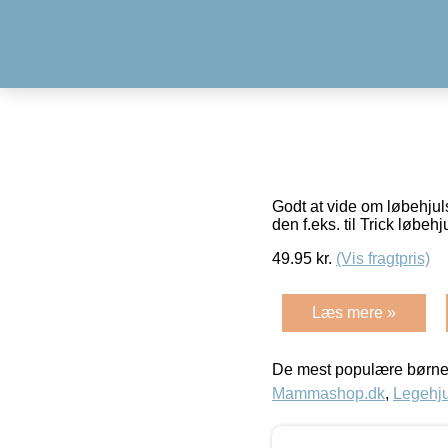
Godt at vide om løbehjul
den f.eks. til Trick løbe
49.95
kr.
(Vis fragtpris)
Læs mere »
De mest populære børne
Mammashop.dk
,
Legehju