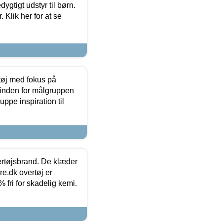
tigt udstyr til børn.
 Klik her for at se
tøj med fokus på
t inden for målgruppen
ppe inspiration til
vertøjsbrand. De klæder
ure.dk overtøj er
fri for skadelig kemi.