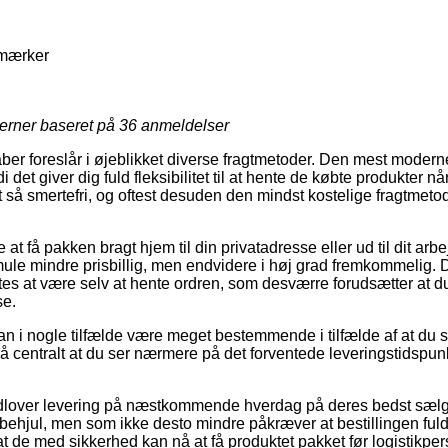
emærker
jerner baseret på
36
anmeldelser
ber foreslår i øjeblikket diverse fragtmetoder. Den mest moderne
i det giver dig fuld fleksibilitet til at hente de købte produkter når 
 så smertefri, og oftest desuden den mindst kostelige fragtmetod
 få pakken bragt hjem til din privatadresse eller ud til dit arbe
smule mindre prisbillig, men endvidere i høj grad fremkommelig. 
es at være selv at hente ordren, som desværre forudsætter at du
se.
an i nogle tilfælde være meget bestemmende i tilfælde af at du s
ltså centralt at du ser nærmere på det forventede leveringstidspunk
dlover levering på næstkommende hverdag på deres bedst sælg
øbehjul, men som ikke desto mindre påkræver at bestillingen ful
at de med sikkerhed kan nå at få produktet pakket før logistikpe