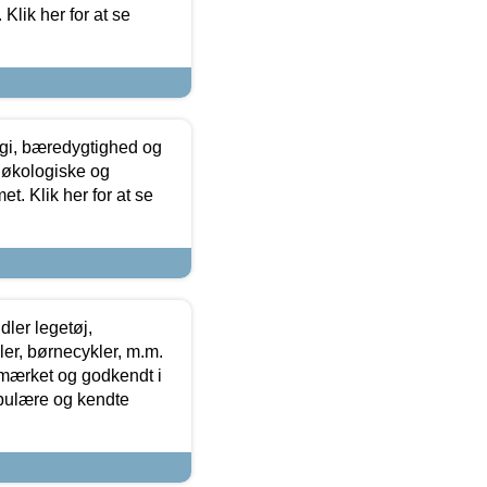
Klik her for at se
gi, bæredygtighed og
 økologiske og
t. Klik her for at se
ler legetøj,
r, børnecykler, m.m.
-mærket og godkendt i
opulære og kendte