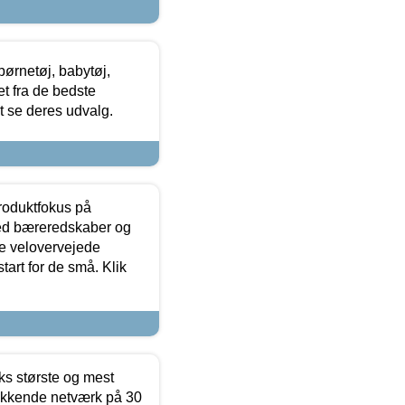
ørnetøj, babytøj,
t fra de bedste
at se deres udvalg.
produktfokus på
med bæreredskaber og
e velovervejede
tart for de små. Klik
ks største og mest
ækkende netværk på 30