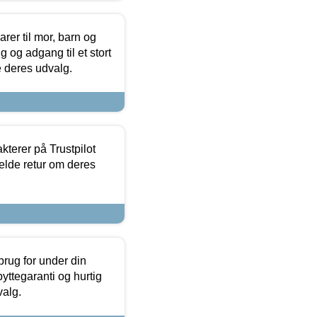
er til mor, barn og
 og adgang til et stort
se deres udvalg.
kterer på Trustpilot
elde retur om deres
brug for under din
yttegaranti og hurtig
valg.