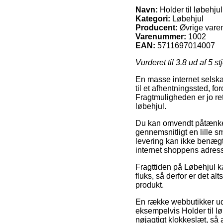
Navn:
Holder til løbehjul
Kategori:
Løbehjul
Producent:
Øvrige var
Varenummer:
1002
EAN:
5711697014007
Vurderet til
3.8
ud af 5 st
En masse internet selska
til et afhentningssted, ford
Fragtmuligheden er jo ret
løbehjul.
Du kan omvendt påtænke at
gennemsnitligt en lille 
levering kan ikke benægt
internet shoppens adres
Fragttiden på Løbehjul k
fluks, så derfor er det a
produkt.
En række webbutikker u
eksempelvis Holder til l
nøjagtigt klokkeslæt, så 