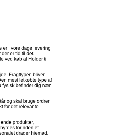
 er i vore dage levering
der er tid til det.
e ved køb af Holder til
jde. Fragttypen bliver
Den mest letkøbte type af
 fysisk befinder dig nær
tår og skal bruge ordren
t for det relevante
ende produkter,
dbyrdes forinden et
rsonalet drager hjemad.