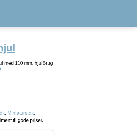
hjul
jul med 110 mm. hjulBrug
)
.dk
,
Miniature.dk
,
timent til gode priser.