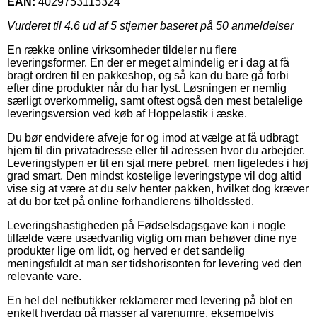
EAN:
4029753115324
Vurderet til
4.6
ud af 5 stjerner baseret på
50
anmeldelser
En række online virksomheder tildeler nu flere
leveringsformer. En der er meget almindelig er i dag at få
bragt ordren til en pakkeshop, og så kan du bare gå forbi
efter dine produkter når du har lyst. Løsningen er nemlig
særligt overkommelig, samt oftest også den mest betalelige
leveringsversion ved køb af Hoppelastik i æske.
Du bør endvidere afveje for og imod at vælge at få udbragt
hjem til din privatadresse eller til adressen hvor du arbejder.
Leveringstypen er tit en sjat mere pebret, men ligeledes i høj
grad smart. Den mindst kostelige leveringstype vil dog altid
vise sig at være at du selv henter pakken, hvilket dog kræver
at du bor tæt på online forhandlerens tilholdssted.
Leveringshastigheden på Fødselsdagsgave kan i nogle
tilfælde være usædvanlig vigtig om man behøver dine nye
produkter lige om lidt, og herved er det sandelig
meningsfuldt at man ser tidshorisonten for levering ved den
relevante vare.
En hel del netbutikker reklamerer med levering på blot en
enkelt hverdag på masser af varenumre, eksempelvis