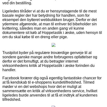
ved din bestilling.
Ligeledes tilråder vi at du er hensynstagende til de mest
basale regler der har betydning for handlen, som for
eksempel den bytteret webbutikken bruger. Derfor er det
ydermere afgørende, at man til enhver tid bibeholder sin
kvittering, således man en anden gang vil kunne
dokumentere sit køb af Hoppelastik i æske, uden hensyn til
om du skal købe til en dreng eller pige.
Trustpilot byder på regulære troværdige genveje til at
sondere ganske mange andre forbrugeres opfattelser og
derfor er det fornuftigt, at du betragter internet
virksomhedens kritik af Hoppelastik i æske forinden du
handler.
Facebook forærer dig også egentlig fantastiske chancer for
at få kendskab til e-shoppens kundetilfredshed. Tilmed
møder vi en del webshops hvor det er muligt at
sammensætte en kritik af virksomhedens service, hvilket
ligeledes burde anvendes til at få et indtryk af kundernes
tilfredshed.