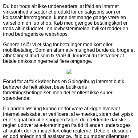
Du bør trods alt ikke undervurdere, at ifald en internet
virksomhed afsætter et produkt for en salgspris som er
kolossalt fremragende, kunne det mange gange være en
varsel om en fup shop. Køb med gængse betalingskort er
trods alt inkluderet i en lovbestemmelse, hvilket redder en
imod bedrageriske webshops.
Generelt slår vi et slag for betalinger med kort eller
mobilbetaling. Som en alternativ mulighed burde du bruge et
afbetalingstilbud som fx ViaBill, forudsat du tilstræber at
betale omkostningerne af flere omgange.
Forud for at folk køber hos en Spiegelburg internet butik
behøver de helt sikkert bese butikkens
forretningsbetingelser, men det er oftest ikke super
spændende.
En anden løsning kunne derfor være at kigge hvorvidt
internet selskabet er verificeret af e-mærket, siden det typisk
er et signal om at e-shoppen følger de gældende danske
regler, udover at e-forretningen fra tid til anden undersøges
af fagfolk der er meget fortrolige reglerne. Dette er desuden
en god anledning til assistance, ifald du møder dilemmaer