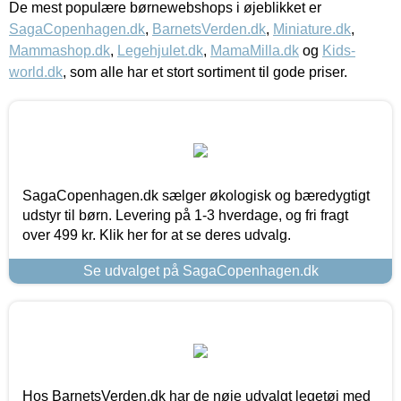
De mest populære børnewebshops i øjeblikket er
SagaCopenhagen.dk
,
BarnetsVerden.dk
,
Miniature.dk
,
Mammashop.dk
,
Legehjulet.dk
,
MamaMilla.dk
og
Kids-
world.dk
, som alle har et stort sortiment til gode priser.
SagaCopenhagen.dk sælger økologisk og bæredygtigt
udstyr til børn. Levering på 1-3 hverdage, og fri fragt
over 499 kr. Klik her for at se deres udvalg.
Se udvalget på SagaCopenhagen.dk
Hos BarnetsVerden.dk har de nøje udvalgt legetøj med