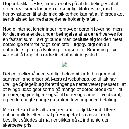
Hoppelastik i æske, men vær obs på at det betinges af at
orden realiseres forinden et nøjagtigt klokkeslæt, med
hensynstagen til at de med sikkerhed kan nå at få produktet
sendt afsted før medarbejderne holder fyraften.
Nogle internet forretninger frembyder portofri levering, men
for det meste er det under betingelse af at der erhverves for
en fastsat sum. I øvrigt burde man beslutte sig for den mest
betalelige form for fragt, som ofte – ligegyldigt om du
opholder sig tæt på Kolding, Dragør eller Bramming – vil
være at få bragt din ordre til et afhentningssted.
Det er jo efterhånden særligt bekvemt for forbrugerne at
sammenligne priser på tværs af webshops, og til tak har
utallige Spiegelburg forretninger på nettet været presset til at
at tvinge udsalgspriserne på mange af deres produkter – til
juniorer, og yderligere også til herrer og damer – voldsomt,
og endda nogle gange garantere levering uden betaling.
Men det kan trods alt være rentabelt at tjekke indtil flere
online outlets efter rabat på Hoppelastik i æske før du
bestiller, således at man er sikker på at indhente den
skarpeste pris.