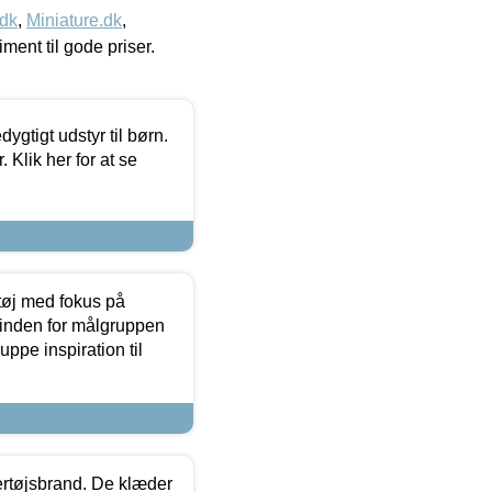
.dk
,
Miniature.dk
,
timent til gode priser.
tigt udstyr til børn.
 Klik her for at se
tøj med fokus på
t inden for målgruppen
ppe inspiration til
vertøjsbrand. De klæder