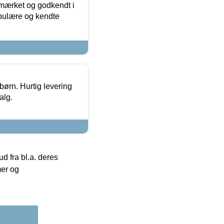
-mærket og godkendt i
opulære og kendte
 børn. Hurtig levering
alg.
 fra bl.a. deres
mer og