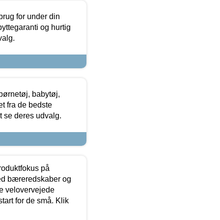
brug for under din
yttegaranti og hurtig
valg.
ørnetøj, babytøj,
t fra de bedste
at se deres udvalg.
produktfokus på
med bæreredskaber og
e velovervejede
tart for de små. Klik