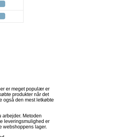
der er meget populær er
købte produkter når det
de også den mest letkøbte
 du arbejder. Metoden
te leveringsmulighed er
ine webshoppens lager.