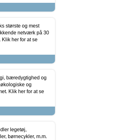
ks største og mest
ækkende netværk på 30
Klik her for at se
gi, bæredygtighed og
 økologiske og
t. Klik her for at se
ler legetøj,
r, børnecykler, m.m.