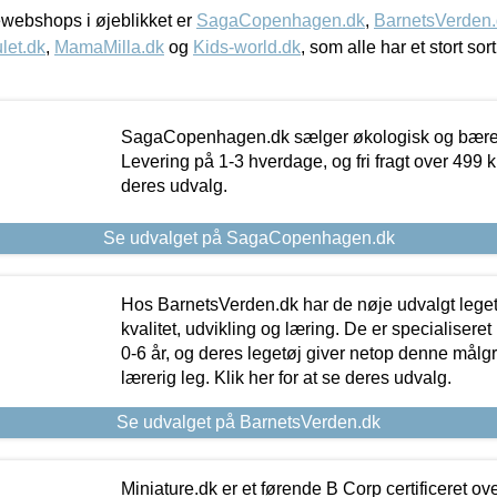
webshops i øjeblikket er
SagaCopenhagen.dk
,
BarnetsVerden
let.dk
,
MamaMilla.dk
og
Kids-world.dk
, som alle har et stort sor
SagaCopenhagen.dk sælger økologisk og bæredyg
Levering på 1-3 hverdage, og fri fragt over 499 kr.
deres udvalg.
Se udvalget på SagaCopenhagen.dk
Hos BarnetsVerden.dk har de nøje udvalgt lege
kvalitet, udvikling og læring. De er specialisere
0-6 år, og deres legetøj giver netop denne målgru
lærerig leg. Klik her for at se deres udvalg.
Se udvalget på BarnetsVerden.dk
Miniature.dk er et førende B Corp certificeret o