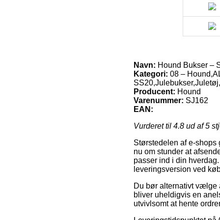
Navn:
Hound Bukser – S
Kategori:
08 – Hound,A
SS20,Julebukser,Juletøj,
Producent:
Hound
Varenummer:
SJ162
EAN:
Vurderet til
4.8
ud af 5 st
Størstedelen af e-shops 
nu om stunder at afsende
passer ind i din hverdag
leveringsversion ved køb
Du bør alternativt vælge a
bliver uheldigvis en ane
utvivlsomt at hente ordr