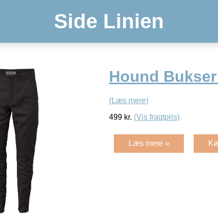
Side Linien
Hound Bukser 
(Læs mere)
499
kr.
(Vis fragtpris)
Læs mere »
Kø