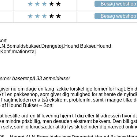
Besøg webshop
Besøg webshop
ort
LN,Bomuldsbukser,Drengetøj,Hound Bukser,Hound
Konfirmationstøj
jerner baseret på
33
anmeldelser
giver nu om dage en lang række forskellige former for fragt. En 
 til en pakkeshop, som giver dig mulighed for at hente de nyind
. Fragtmetoden er altså ekstremt problemfri, samt i mange tilfæl
 af Hound Bukser – Sort.
t bestille ordren til levering hjem til dig eller til adressen hvor
lse mindre prisbillig, men desuden ekstremt bekvem. Den billigs
en selv, som jo forudsætter at du fysisk befinder dig nærved onl