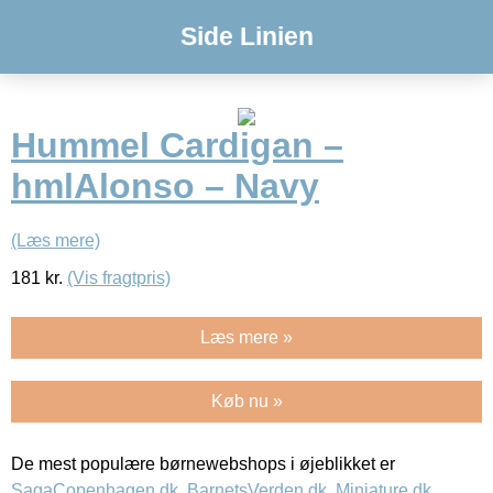
Side Linien
Hummel Cardigan –
hmlAlonso – Navy
(Læs mere)
181
kr.
(Vis fragtpris)
Læs mere »
Køb nu »
De mest populære børnewebshops i øjeblikket er
SagaCopenhagen.dk
,
BarnetsVerden.dk
,
Miniature.dk
,