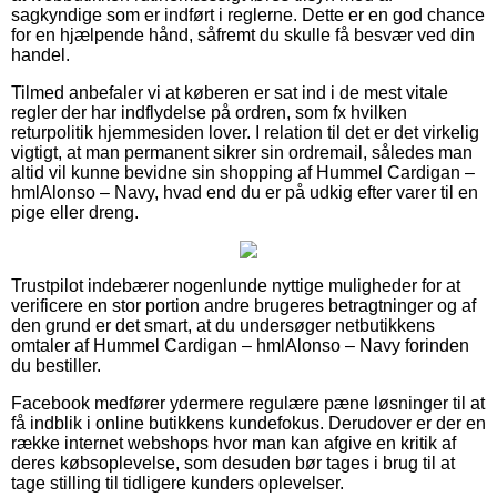
sagkyndige som er indført i reglerne. Dette er en god chance
for en hjælpende hånd, såfremt du skulle få besvær ved din
handel.
Tilmed anbefaler vi at køberen er sat ind i de mest vitale
regler der har indflydelse på ordren, som fx hvilken
returpolitik hjemmesiden lover. I relation til det er det virkelig
vigtigt, at man permanent sikrer sin ordremail, således man
altid vil kunne bevidne sin shopping af Hummel Cardigan –
hmlAlonso – Navy, hvad end du er på udkig efter varer til en
pige eller dreng.
Trustpilot indebærer nogenlunde nyttige muligheder for at
verificere en stor portion andre brugeres betragtninger og af
den grund er det smart, at du undersøger netbutikkens
omtaler af Hummel Cardigan – hmlAlonso – Navy forinden
du bestiller.
Facebook medfører ydermere regulære pæne løsninger til at
få indblik i online butikkens kundefokus. Derudover er der en
række internet webshops hvor man kan afgive en kritik af
deres købsoplevelse, som desuden bør tages i brug til at
tage stilling til tidligere kunders oplevelser.