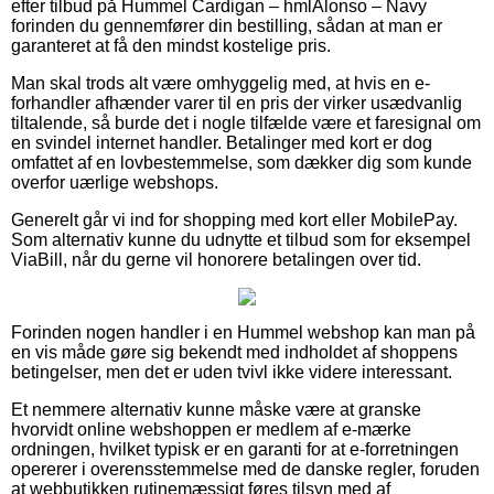
efter tilbud på Hummel Cardigan – hmlAlonso – Navy
forinden du gennemfører din bestilling, sådan at man er
garanteret at få den mindst kostelige pris.
Man skal trods alt være omhyggelig med, at hvis en e-
forhandler afhænder varer til en pris der virker usædvanlig
tiltalende, så burde det i nogle tilfælde være et faresignal om
en svindel internet handler. Betalinger med kort er dog
omfattet af en lovbestemmelse, som dækker dig som kunde
overfor uærlige webshops.
Generelt går vi ind for shopping med kort eller MobilePay.
Som alternativ kunne du udnytte et tilbud som for eksempel
ViaBill, når du gerne vil honorere betalingen over tid.
Forinden nogen handler i en Hummel webshop kan man på
en vis måde gøre sig bekendt med indholdet af shoppens
betingelser, men det er uden tvivl ikke videre interessant.
Et nemmere alternativ kunne måske være at granske
hvorvidt online webshoppen er medlem af e-mærke
ordningen, hvilket typisk er en garanti for at e-forretningen
opererer i overensstemmelse med de danske regler, foruden
at webbutikken rutinemæssigt føres tilsyn med af