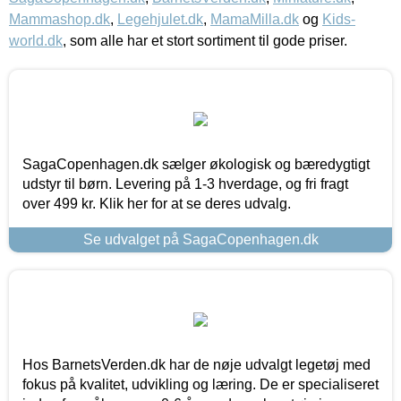
Mammashop.dk
,
Legehjulet.dk
,
MamaMilla.dk
og
Kids-
world.dk
, som alle har et stort sortiment til gode priser.
SagaCopenhagen.dk sælger økologisk og bæredygtigt
udstyr til børn. Levering på 1-3 hverdage, og fri fragt
over 499 kr. Klik her for at se deres udvalg.
Se udvalget på SagaCopenhagen.dk
Hos BarnetsVerden.dk har de nøje udvalgt legetøj med
fokus på kvalitet, udvikling og læring. De er specialiseret