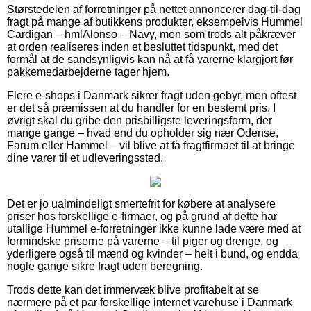
Størstedelen af forretninger på nettet annoncerer dag-til-dag
fragt på mange af butikkens produkter, eksempelvis Hummel
Cardigan – hmlAlonso – Navy, men som trods alt påkræver
at orden realiseres inden et besluttet tidspunkt, med det
formål at de sandsynligvis kan nå at få varerne klargjort før
pakkemedarbejderne tager hjem.
Flere e-shops i Danmark sikrer fragt uden gebyr, men oftest
er det så præmissen at du handler for en bestemt pris. I
øvrigt skal du gribe den prisbilligste leveringsform, der
mange gange – hvad end du opholder sig nær Odense,
Farum eller Hammel – vil blive at få fragtfirmaet til at bringe
dine varer til et udleveringssted.
Det er jo ualmindeligt smertefrit for købere at analysere
priser hos forskellige e-firmaer, og på grund af dette har
utallige Hummel e-forretninger ikke kunne lade være med at
formindske priserne på varerne – til piger og drenge, og
yderligere også til mænd og kvinder – helt i bund, og endda
nogle gange sikre fragt uden beregning.
Trods dette kan det immervæk blive profitabelt at se
nærmere på et par forskellige internet varehuse i Danmark