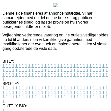
Denne side finansieres af annonceindtægter. Vi har
samarbejder med en del online butikker og publicerer
butikkernes tilbud, og høster provision hvis vores
besøgende fuldfører et køb.
Vejledning vedrørende varer og online outlets vedligeholdes
fra tid til anden, men vi kan ikke give garantier imod
modifikationer der eventuelt er implementeret siden vi sidste
gang opdaterede de viste data.
BITLY:
1
1
1
1
1
1
1
1
1
1
1
1
1
1
1
1
1
1
1
1
1
1
1
1
1
1
1
1
1
1
1
1
1
1
1
1
1
1
1
1
1
1
1
1
1
1
1
1
1
1
1
1
1
1
1
1
1
1
1
1
1
1
1
1
1
1
1
1
1
1
1
1
1
1
1
1
1
1
1
1
1
1
1
1
1
1
1
1
1
1
1
1
1
1
1
1
1
1
1
1
SPOTIFY:
1
1
1
1
1
1
1
1
1
1
1
1
1
1
1
1
1
1
1
1
1
1
1
1
1
1
1
1
1
1
1
1
1
1
1
1
1
1
1
1
1
1
1
1
1
1
1
1
1
1
1
1
1
1
1
1
1
1
1
1
1
1
1
1
1
1
1
1
1
1
1
1
1
1
1
1
1
1
1
1
1
1
1
1
1
1
1
1
1
1
1
1
1
1
1
1
1
1
1
1
CUTTLY BIO:
1