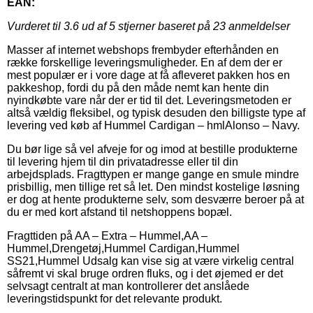
EAN:
Vurderet til
3.6
ud af 5 stjerner baseret på
23
anmeldelser
Masser af internet webshops frembyder efterhånden en
række forskellige leveringsmuligheder. En af dem der er
mest populær er i vore dage at få afleveret pakken hos en
pakkeshop, fordi du på den måde nemt kan hente din
nyindkøbte vare når der er tid til det. Leveringsmetoden er
altså vældig fleksibel, og typisk desuden den billigste type af
levering ved køb af Hummel Cardigan – hmlAlonso – Navy.
Du bør lige så vel afveje for og imod at bestille produkterne
til levering hjem til din privatadresse eller til din
arbejdsplads. Fragttypen er mange gange en smule mindre
prisbillig, men tillige ret så let. Den mindst kostelige løsning
er dog at hente produkterne selv, som desværre beroer på at
du er med kort afstand til netshoppens bopæl.
Fragttiden på AA – Extra – Hummel,AA –
Hummel,Drengetøj,Hummel Cardigan,Hummel
SS21,Hummel Udsalg kan vise sig at være virkelig central
såfremt vi skal bruge ordren fluks, og i det øjemed er det
selvsagt centralt at man kontrollerer det anslåede
leveringstidspunkt for det relevante produkt.