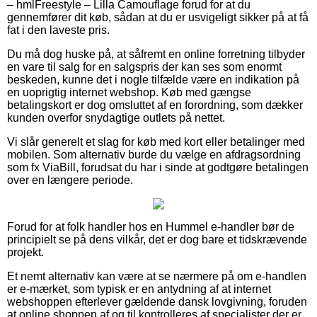
– hmlFreestyle – Lilla Camouflage forud for at du
gennemfører dit køb, sådan at du er usvigeligt sikker på at få
fat i den laveste pris.
Du må dog huske på, at såfremt en online forretning tilbyder
en vare til salg for en salgspris der kan ses som enormt
beskeden, kunne det i nogle tilfælde være en indikation på
en uoprigtig internet webshop. Køb med gængse
betalingskort er dog omsluttet af en forordning, som dækker
kunden overfor snydagtige outlets på nettet.
Vi slår generelt et slag for køb med kort eller betalinger med
mobilen. Som alternativ burde du vælge en afdragsordning
som fx ViaBill, forudsat du har i sinde at godtgøre betalingen
over en længere periode.
Forud for at folk handler hos en Hummel e-handler bør de
principielt se på dens vilkår, det er dog bare et tidskrævende
projekt.
Et nemt alternativ kan være at se nærmere på om e-handlen
er e-mærket, som typisk er en antydning af at internet
webshoppen efterlever gældende dansk lovgivning, foruden
at online shoppen af og til kontrolleres af specialister der er