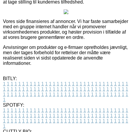
at tage stilling til kundernes tilfredshed.
Vores side finansieres af annoncer. Vi har faste samarbejder
med en gruppe internet handler når vi promoverer
virksomhedernes produkter, og høster provision i tilfælde af
at vores brugere gennemfører en ordre.
Anvisninger om produkter og e-firmaer opretholdes jævnligt,
men der tages forbehold for rettelser der måtte være
realiseret siden vi sidst opdaterede de anvendte
informationer.
BITLY:
1
1
1
1
1
1
1
1
1
1
1
1
1
1
1
1
1
1
1
1
1
1
1
1
1
1
1
1
1
1
1
1
1
1
1
1
1
1
1
1
1
1
1
1
1
1
1
1
1
1
1
1
1
1
1
1
1
1
1
1
1
1
1
1
1
1
1
1
1
1
1
1
1
1
1
1
1
1
1
1
1
1
1
1
1
1
1
1
1
1
1
1
1
1
1
1
1
1
1
1
SPOTIFY:
1
1
1
1
1
1
1
1
1
1
1
1
1
1
1
1
1
1
1
1
1
1
1
1
1
1
1
1
1
1
1
1
1
1
1
1
1
1
1
1
1
1
1
1
1
1
1
1
1
1
1
1
1
1
1
1
1
1
1
1
1
1
1
1
1
1
1
1
1
1
1
1
1
1
1
1
1
1
1
1
1
1
1
1
1
1
1
1
1
1
1
1
1
1
1
1
1
1
1
1
CUTTLY BIO: