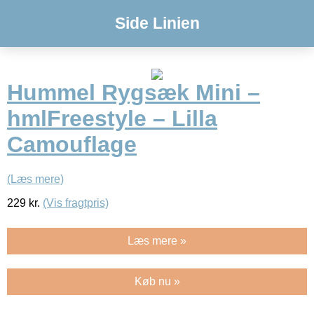
Side Linien
Hummel Rygsæk Mini –
hmlFreestyle – Lilla
Camouflage
(Læs mere)
229
kr.
(Vis fragtpris)
Læs mere »
Køb nu »