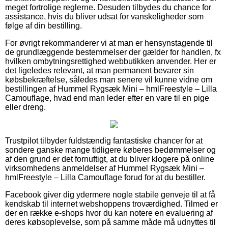
meget fortrolige reglerne. Desuden tilbydes du chance for
assistance, hvis du bliver udsat for vanskeligheder som
følge af din bestilling.
For øvrigt rekommanderer vi at man er hensynstagende til
de grundlæggende bestemmelser der gælder for handlen, fx
hvilken ombytningsrettighed webbutikken anvender. Her er
det ligeledes relevant, at man permanent bevarer sin
købsbekræftelse, således man senere vil kunne vidne om
bestillingen af Hummel Rygsæk Mini – hmlFreestyle – Lilla
Camouflage, hvad end man leder efter en vare til en pige
eller dreng.
Trustpilot tilbyder fuldstændig fantastiske chancer for at
sondere ganske mange tidligere køberes bedømmelser og
af den grund er det fornuftigt, at du bliver klogere på online
virksomhedens anmeldelser af Hummel Rygsæk Mini –
hmlFreestyle – Lilla Camouflage forud for at du bestiller.
Facebook giver dig ydermere nogle stabile genveje til at få
kendskab til internet webshoppens troværdighed. Tilmed er
der en række e-shops hvor du kan notere en evaluering af
deres købsoplevelse, som på samme måde må udnyttes til