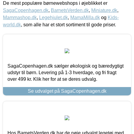
De mest populære børnewebshops i øjeblikket er
SagaCopenhagen.dk
,
BarnetsVerden.dk
,
Miniature.dk
,
Mammashop.dk
,
Legehjulet.dk
,
MamaMilla.dk
og
Kids-
world.dk
, som alle har et stort sortiment til gode priser.
SagaCopenhagen.dk sælger økologisk og bæredygtigt
udstyr til børn. Levering på 1-3 hverdage, og fri fragt
over 499 kr. Klik her for at se deres udvalg.
Se udvalget på SagaCopenhagen.dk
Hos BarnetsVerden.dk har de nøje udvalgt legetøj med