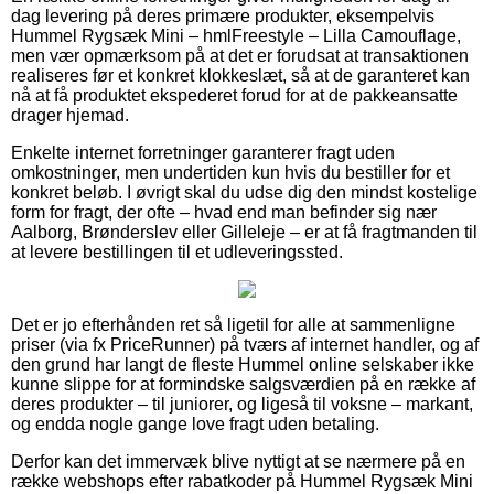
dag levering på deres primære produkter, eksempelvis
Hummel Rygsæk Mini – hmlFreestyle – Lilla Camouflage,
men vær opmærksom på at det er forudsat at transaktionen
realiseres før et konkret klokkeslæt, så at de garanteret kan
nå at få produktet ekspederet forud for at de pakkeansatte
drager hjemad.
Enkelte internet forretninger garanterer fragt uden
omkostninger, men undertiden kun hvis du bestiller for et
konkret beløb. I øvrigt skal du udse dig den mindst kostelige
form for fragt, der ofte – hvad end man befinder sig nær
Aalborg, Brønderslev eller Gilleleje – er at få fragtmanden til
at levere bestillingen til et udleveringssted.
Det er jo efterhånden ret så ligetil for alle at sammenligne
priser (via fx PriceRunner) på tværs af internet handler, og af
den grund har langt de fleste Hummel online selskaber ikke
kunne slippe for at formindske salgsværdien på en række af
deres produkter – til juniorer, og ligeså til voksne – markant,
og endda nogle gange love fragt uden betaling.
Derfor kan det immervæk blive nyttigt at se nærmere på en
række webshops efter rabatkoder på Hummel Rygsæk Mini