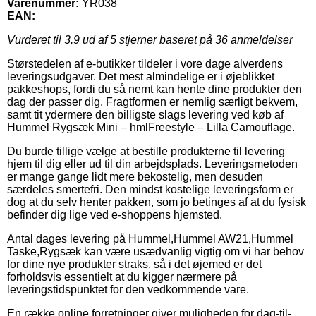
Varenummer:
YR038
EAN:
Vurderet til
3.9
ud af 5 stjerner baseret på
36
anmeldelser
Størstedelen af e-butikker tildeler i vore dage alverdens
leveringsudgaver. Det mest almindelige er i øjeblikket
pakkeshops, fordi du så nemt kan hente dine produkter den
dag der passer dig. Fragtformen er nemlig særligt bekvem,
samt tit ydermere den billigste slags levering ved køb af
Hummel Rygsæk Mini – hmlFreestyle – Lilla Camouflage.
Du burde tillige vælge at bestille produkterne til levering
hjem til dig eller ud til din arbejdsplads. Leveringsmetoden
er mange gange lidt mere bekostelig, men desuden
særdeles smertefri. Den mindst kostelige leveringsform er
dog at du selv henter pakken, som jo betinges af at du fysisk
befinder dig lige ved e-shoppens hjemsted.
Antal dages levering på Hummel,Hummel AW21,Hummel
Taske,Rygsæk kan være usædvanlig vigtig om vi har behov
for dine nye produkter straks, så i det øjemed er det
forholdsvis essentielt at du kigger nærmere på
leveringstidspunktet for den vedkommende vare.
En række online forretninger giver muligheden for dag-til-