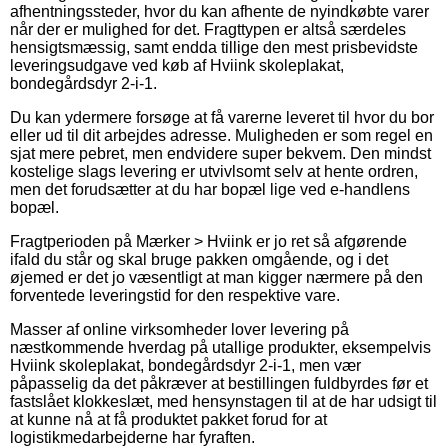
afhentningssteder, hvor du kan afhente de nyindkøbte varer
når der er mulighed for det. Fragttypen er altså særdeles
hensigtsmæssig, samt endda tillige den mest prisbevidste
leveringsudgave ved køb af Hviink skoleplakat,
bondegårdsdyr 2-i-1.
Du kan ydermere forsøge at få varerne leveret til hvor du bor
eller ud til dit arbejdes adresse. Muligheden er som regel en
sjat mere pebret, men endvidere super bekvem. Den mindst
kostelige slags levering er utvivlsomt selv at hente ordren,
men det forudsætter at du har bopæl lige ved e-handlens
bopæl.
Fragtperioden på Mærker > Hviink er jo ret så afgørende
ifald du står og skal bruge pakken omgående, og i det
øjemed er det jo væsentligt at man kigger nærmere på den
forventede leveringstid for den respektive vare.
Masser af online virksomheder lover levering på
næstkommende hverdag på utallige produkter, eksempelvis
Hviink skoleplakat, bondegårdsdyr 2-i-1, men vær
påpasselig da det påkræver at bestillingen fuldbyrdes før et
fastslået klokkeslæt, med hensynstagen til at de har udsigt til
at kunne nå at få produktet pakket forud for at
logistikmedarbejderne har fyraften.