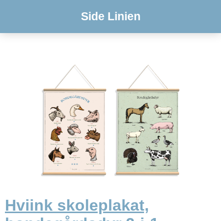
Side Linien
Hviink skoleplakat,