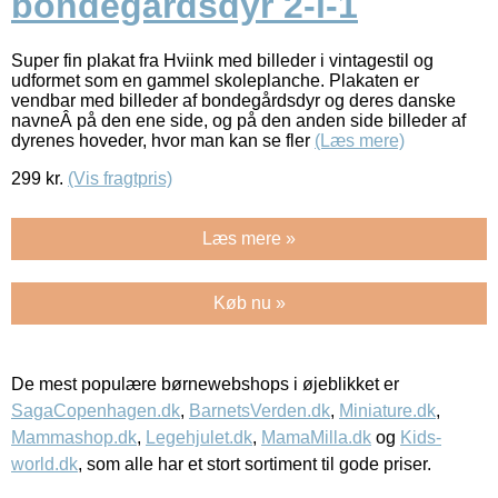
bondegårdsdyr 2-i-1
Super fin plakat fra Hviink med billeder i vintagestil og
udformet som en gammel skoleplanche. Plakaten er
vendbar med billeder af bondegårdsdyr og deres danske
navneÂ på den ene side, og på den anden side billeder af
dyrenes hoveder, hvor man kan se fler
(Læs mere)
299
kr.
(Vis fragtpris)
Læs mere »
Køb nu »
De mest populære børnewebshops i øjeblikket er
SagaCopenhagen.dk
,
BarnetsVerden.dk
,
Miniature.dk
,
Mammashop.dk
,
Legehjulet.dk
,
MamaMilla.dk
og
Kids-
world.dk
, som alle har et stort sortiment til gode priser.