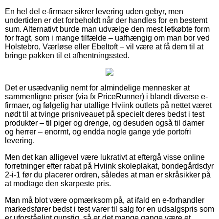
En hel del e-firmaer sikrer levering uden gebyr, men
undertiden er det forbeholdt når der handles for en bestemt
sum. Alternativt burde man udvælge den mest letkøbte form
for fragt, som i mange tilfælde – uafhængig om man bor ved
Holstebro, Værløse eller Ebeltoft – vil være at få dem til at
bringe pakken til et afhentningssted.
Det er usædvanlig nemt for almindelige mennesker at
sammenligne priser (via fx PriceRunner) i blandt diverse e-
firmaer, og følgelig har utallige Hviink outlets på nettet været
nødt til at tvinge prisniveauet på specielt deres bedst i test
produkter – til piger og drenge, og desuden også til damer
og herrer – enormt, og endda nogle gange yde portofri
levering.
Men det kan alligevel være lukrativt at eftergå visse online
forretninger efter rabat på Hviink skoleplakat, bondegårdsdyr
2-i-1 før du placerer ordren, således at man er skråsikker på
at modtage den skarpeste pris.
Man må blot være opmærksom på, at ifald en e-forhandler
markedsfører bedst i test varer til salg for en udsalgspris som
er uforståeligt gunstig, så er det mange gange være et