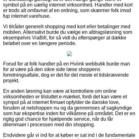
symbol på en uærlig internet virksomhed. Handler med kort
er trods alt omfavnet af en ordning, som skærmer folk imod
fup internet varehuse.
Vi tilråder generelt shopping med kort eller betalinger med
mobilen. Alternativt burde du vælge en afdragsløsning som
eksempelvis ViaBill, for så vidt du efterspørger at dække
beløbet over en længere periode.
Forud for at folk handler på en Hviink webbutik burde man
for at være på den sikre side læse shoppens
forretningsaftale, dog er det for det meste et tidskrævende
projekt.
En anden løsning kan være at kontrollere om online
virksomheden er tilsluttet e-mærket, fordi det kan være et
sympol på at internet firmaet opfylder de danske love,
foruden at netshoppen nu og da gennemses af sagkyndige
som har ekspertise inden for vilkårene på området. Det er en
rigtig god chance for hjælpende service, når du får
dilemmaer i processen med din shopping.
Endvidere går vi ind for at køber er sat ind i de fundamentale