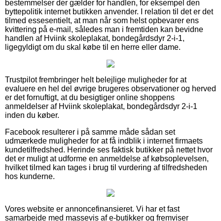
bestemmelser der gælder for handlen, for eksempel den
byttepolitik internet butikken anvender. I relation til det er det
tilmed essesentielt, at man når som helst opbevarer ens
kvittering på e-mail, således man i fremtiden kan bevidne
handlen af Hviink skoleplakat, bondegårdsdyr 2-i-1,
ligegyldigt om du skal købe til en herre eller dame.
Trustpilot frembringer helt belejlige muligheder for at
evaluere en hel del øvrige brugeres observationer og herved
er det fornuftigt, at du besigtiger online shoppens
anmeldelser af Hviink skoleplakat, bondegårdsdyr 2-i-1
inden du køber.
Facebook resulterer i på samme måde sådan set
udmærkede muligheder for at få indblik i internet firmaets
kundetilfredshed. Herinde ses faktisk butikker på nettet hvor
det er muligt at udforme en anmeldelse af købsoplevelsen,
hvilket tilmed kan tages i brug til vurdering af tilfredsheden
hos kunderne.
Vores website er annoncefinansieret. Vi har et fast
samarbejde med massevis af e-butikker og fremviser