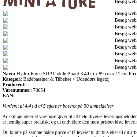
Besøg web
Besøg web
Besøg web
Besøg web
Besøg web
Besøg web
Besøg web
Besøg web
Besøg web
Besøg web
Navn:
Hydro-Force SUP Paddle Board 3.40 m x 89 cm x 15 cm Free
Kategori:
Badebassiner & Tilbehør > Udendørs legetøj
Producent:
Varenummer:
78054
EAN:
Vurderet til
4.4
ud af 5 stjerner baseret på
50
anmeldelser
Adskillige internet varehuse giver til alt held diverse leveringsmetode
er nemlig super praktisk, og tit endvidere den mest prisbevidste le
Du kunne på samme måde prøve at få leveret til dit hus eller til dit a