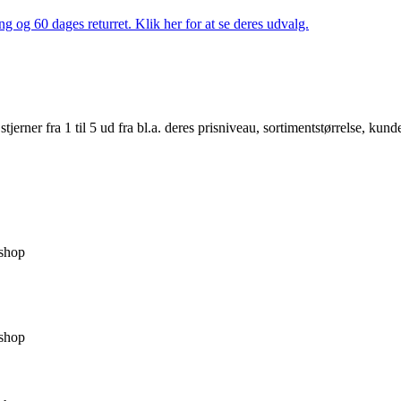
ng og 60 dages returret. Klik her for at se deres udvalg.
er fra 1 til 5 ud fra bl.a. deres prisniveau, sortimentstørrelse, kunde
shop
shop