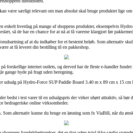
etshoppens tilholdssted.
n være særligt relevant om man absolut skal bruge produktet lige om lid
ot en enkelt hverdag på mange af shoppens produkter, eksempelvis Hy
keslæt, så de har en chance for at nå at få varerne klargjort før pakkeme
forudsætning af at du indkøber for et bestemt beløb. Som alternativ skull
ære at få leveret din bestilling til en pakkeshop.
r på forskellige internet outlets, og derved har de fleste e-handler fun
nogle gange byde på fragt uden beregning.
 efter udsalg på Hydro-Force SUP Paddle Board 3.40 m x 89 cm x 15 cm F
 bedst i test varer til en udsalgspris der virker uhørt attraktiv, så bø
for bedrageriske online virksomheder.
. Som alternativ kunne du bruge en løsning som fx ViaBill, når du ønsk
e shoppens handelsbetingelser, det er dog uden tvivl ikke særlig spænd