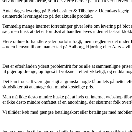
selv henter produkterne, som desværre beroer på at du lever nærved n
Antal dages levering på Badebassiner & Tilbehør > Udendørs legetøj ka
estimerede leveringsdato på det aktuelle produkt.
Temmelig mange internet forretninger giver løfte om levering på bl
sæt, men husk at det er forudsat at handlen laves inden et fastsat klok
Flere online forhandlere yder portofri fragt, men i reglen er det under 
– uden hensyn til om man er tæt på Aalborg, Hjørring eller Aars – vil v
Det er efterhånden yderst problemfrit for os alle at sammenligne prise
til piger og drenge, og ligeså til voksne – eftertrykkeligt, og endda 
Det kan trods alt være gunstigt at granske nogle få outlets på nettet
skudsikker på at antage den mindst kostelige pris.
Man må ikke desto mindre huske på, at hvis en internet webshop tilbyder
er ikke desto mindre omfattet af en anordning, der skærmer folk over
Vi tilråder køb med gængse betalingskort eller betalinger med mobilen
Inden nogen bestiller hos en e-butik kunne man for at være sikker tyd