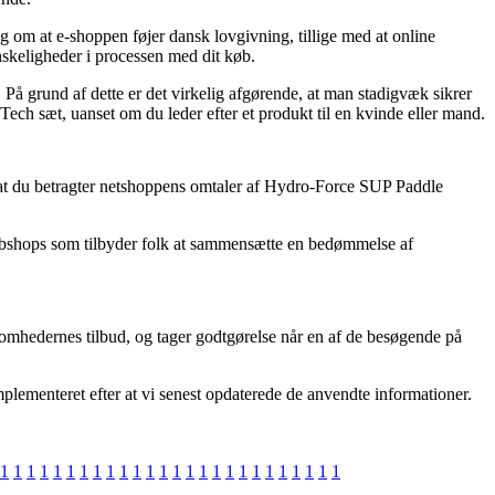
 om at e-shoppen føjer dansk lovgivning, tillige med at online
anskeligheder i processen med dit køb.
r. På grund af dette er det virkelig afgørende, at man stadigvæk sikrer
ech sæt, uanset om du leder efter et produkt til en kvinde eller mand.
, at du betragter netshoppens omtaler af Hydro-Force SUP Paddle
webshops som tilbyder folk at sammensætte en bedømmelse af
somhedernes tilbud, og tager godtgørelse når en af de besøgende på
mplementeret efter at vi senest opdaterede de anvendte informationer.
1
1
1
1
1
1
1
1
1
1
1
1
1
1
1
1
1
1
1
1
1
1
1
1
1
1