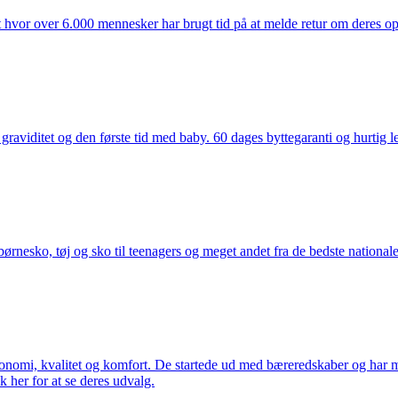
t hvor over 6.000 mennesker har brugt tid på at melde retur om deres opl
aviditet og den første tid med baby. 60 dages byttegaranti og hurtig lev
nesko, tøj og sko til teenagers og meget andet fra de bedste nationale 
rgonomi, kvalitet og komfort. De startede ud med bæreredskaber og har
k her for at se deres udvalg.