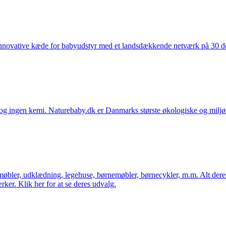
nnovative kæde for babyudstyr med et landsdækkende netværk på 30 detai
ingen kemi. Naturebaby.dk er Danmarks største økologiske og miljøven
øbler, udklædning, legehuse, børnemøbler, børnecykler, m.m. Alt dere
ker. Klik her for at se deres udvalg.