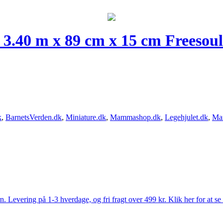
3.40 m x 89 cm x 15 cm Freesoul
k
,
BarnetsVerden.dk
,
Miniature.dk
,
Mammashop.dk
,
Legehjulet.dk
,
Ma
Levering på 1-3 hverdage, og fri fragt over 499 kr. Klik her for at se