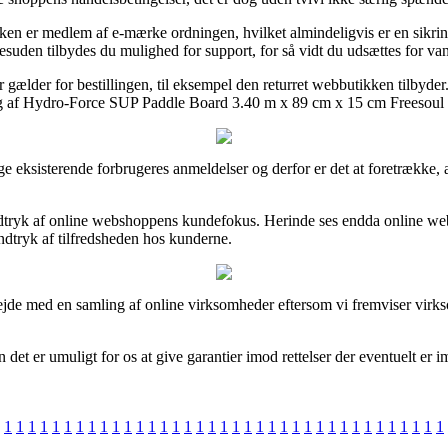
en er medlem af e-mærke ordningen, hvilket almindeligvis er en sikring
 Desuden tilbydes du mulighed for support, for så vidt du udsættes for v
der gælder for bestillingen, til eksempel den returret webbutikken tilbyde
ling af Hydro-Force SUP Paddle Board 3.40 m x 89 cm x 15 cm Freesoul T
nge eksisterende forbrugeres anmeldelser og derfor er det at foretrække
 indtryk af online webshoppens kundefokus. Herinde ses endda online 
indtryk af tilfredsheden hos kunderne.
bejde med en samling af online virksomheder eftersom vi fremviser virk
det er umuligt for os at give garantier imod rettelser der eventuelt er i
1
1
1
1
1
1
1
1
1
1
1
1
1
1
1
1
1
1
1
1
1
1
1
1
1
1
1
1
1
1
1
1
1
1
1
1
1