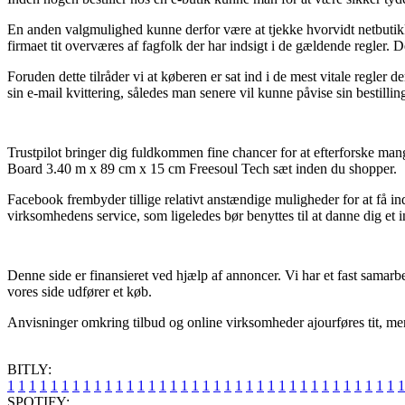
En anden valgmulighed kunne derfor være at tjekke hvorvidt netbutikk
firmaet tit overværes af fagfolk der har indsigt i de gældende regler.
Foruden dette tilråder vi at køberen er sat ind i de mest vitale regler 
sin e-mail kvittering, således man senere vil kunne påvise sin bestil
Trustpilot bringer dig fuldkommen fine chancer for at efterforske ma
Board 3.40 m x 89 cm x 15 cm Freesoul Tech sæt inden du shopper.
Facebook frembyder tillige relativt anstændige muligheder for at få
virksomhedens service, som ligeledes bør benyttes til at danne dig et 
Denne side er finansieret ved hjælp af annoncer. Vi har et fast samar
vores side udfører et køb.
Anvisninger omkring tilbud og online virksomheder ajourføres tit, men 
BITLY:
1
1
1
1
1
1
1
1
1
1
1
1
1
1
1
1
1
1
1
1
1
1
1
1
1
1
1
1
1
1
1
1
1
1
1
1
1
SPOTIFY: