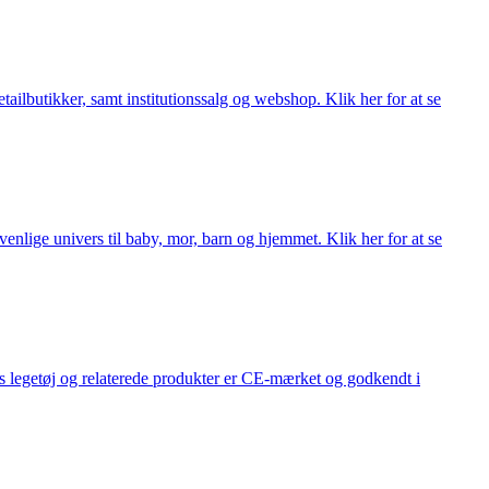
lbutikker, samt institutionssalg og webshop. Klik her for at se
lige univers til baby, mor, barn og hjemmet. Klik her for at se
s legetøj og relaterede produkter er CE-mærket og godkendt i