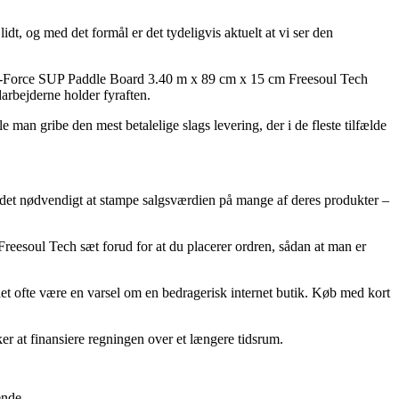
t, og med det formål er det tydeligvis aktuelt at vi ser den
dro-Force SUP Paddle Board 3.40 m x 89 cm x 15 cm Freesoul Tech
darbejderne holder fyraften.
e man gribe den mest betalelige slags levering, der i de fleste tilfælde
det det nødvendigt at stampe salgsværdien på mange af deres produkter –
reesoul Tech sæt forud for at du placerer ordren, sådan at man er
r det ofte være en varsel om en bedragerisk internet butik. Køb med kort
er at finansiere regningen over et længere tidsrum.
ende.