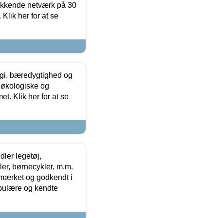
ækkende netværk på 30
Klik her for at se
gi, bæredygtighed og
 økologiske og
t. Klik her for at se
ler legetøj,
r, børnecykler, m.m.
-mærket og godkendt i
opulære og kendte