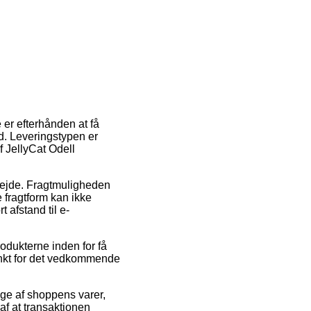
 er efterhånden at få
id. Leveringstypen er
f JellyCat Odell
rbejde. Fragtmuligheden
e fragtform kan ikke
 afstand til e-
odukterne inden for få
punkt for det vedkommende
nge af shoppens varer,
af at transaktionen