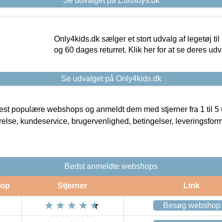
Se udvalget på Eurotoys.dk
Only4kids.dk sælger et stort udvalg af legetøj til
og 60 dages returret. Klik her for at se deres udv
Se udvalget på Only4kids.dk
t populære webshops og anmeldt dem med stjerner fra 1 til 5 ud
rrelse, kundeservice, brugervenlighed, betingelser, leveringsfor
Bedst anmeldte webshops
op
Stjerner
Link
Besøg webshop