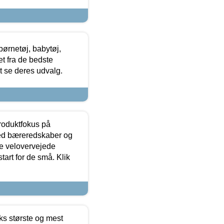
ørnetøj, babytøj,
t fra de bedste
at se deres udvalg.
produktfokus på
med bæreredskaber og
e velovervejede
tart for de små. Klik
ks største og mest