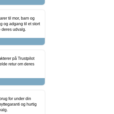
er til mor, barn og
 og adgang til et stort
se deres udvalg.
kterer på Trustpilot
elde retur om deres
brug for under din
yttegaranti og hurtig
valg.