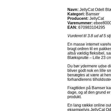
Navn:
JellyCat Odell Blæ
Kategori:
Bamser
Producent:
JellyCat
Varenummer:
ebee8000
EAN:
670983104295
Vurderet til
3.8
ud af 5 st
En masse internet varehus
bragt ordren til en pakke
altså vældig fleksibel, s
Blæksprutte – Lille 23 cm
Du bør ydermere udse dig
bliver godt nok en lille 
benægtes at være at hente
forhandlerens tilholdsste
Fragttiden på Bamser kan
dage, og af den grund er
produkt.
En lang række online out
eksempelvis JellyCat Ode