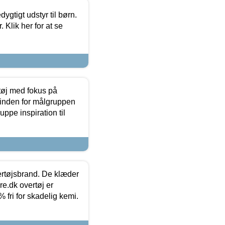
tigt udstyr til børn.
 Klik her for at se
tøj med fokus på
t inden for målgruppen
ppe inspiration til
vertøjsbrand. De klæder
ure.dk overtøj er
fri for skadelig kemi.