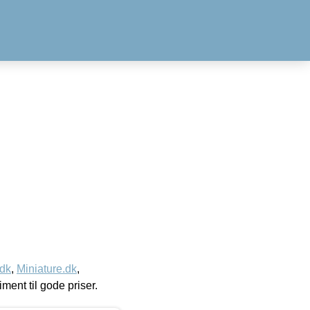
.dk
,
Miniature.dk
,
timent til gode priser.