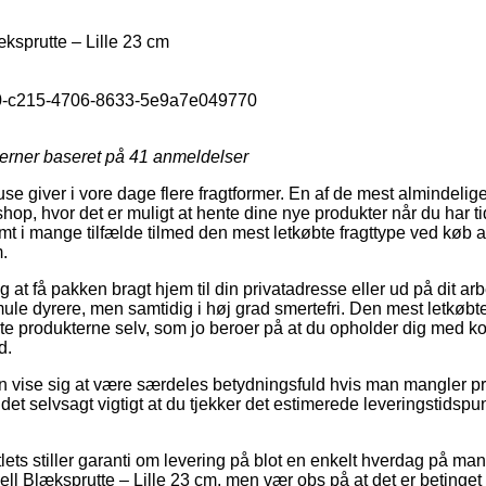
ksprutte – Lille 23 cm
-c215-4706-8633-5e9a7e049770
jerner baseret på
41
anmeldelser
e giver i vore dage flere fragtformer. En af de mest almindelige
shop, hvor det er muligt at hente dine nye produkter når du har t
amt i mange tilfælde tilmed den mest letkøbte fragttype ved køb a
.
 at få pakken bragt hjem til din privatadresse eller ud på dit a
smule dyrere, men samtidig i høj grad smertefri. Den mest letkøbt
 produkterne selv, som jo beroer på at du opholder dig med kort
d.
 vise sig at være særdeles betydningsfuld hvis man mangler pr
 det selvsagt vigtigt at du tjekker det estimerede leveringstids
lets stiller garanti om levering på blot en enkelt hverdag på ma
ll Blæksprutte – Lille 23 cm, men vær obs på at det er betinget 