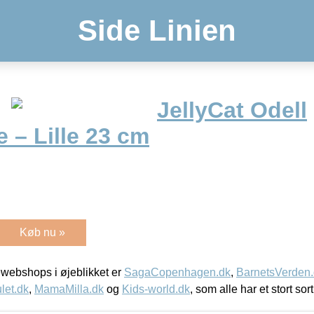
Side Linien
JellyCat Odell
 – Lille 23 cm
Køb nu »
webshops i øjeblikket er
SagaCopenhagen.dk
,
BarnetsVerden
let.dk
,
MamaMilla.dk
og
Kids-world.dk
, som alle har et stort sor