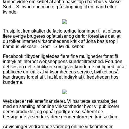
kunne vidne om købet af Joha basis top i bambus-viskose –
Sort – S, hvad end man er på shopping til en mand eller
kvinde.
Trustpilot fremskaffer de facto ærlige løsninger til at efterse
flere øvrige brugeres opfattelser og derfor foreslåes det, at
du tolker internet virksomhedens kritik af Joha basis top i
bambus-viskose – Sort – S før du køber.
Facebook tilbyder ligeledes flere fine muligheder for at få
indtryk af internet webshoppens kundetilfredshed. Foruden
det ses en del e-butikker som giver kunderne mulighed for at
publicere en kritik af virksomhedens service, hvilket også
kan drages fordel af til at få et indtryk af tilfredsheden hos
kunderne.
Websitet er reklamefinansieret. Vi har tætte samarbejder
med en samling af online virksomheder hvor vi publicerer
deres produkter, og opnår godtgørelse såfremt de
besøgende vi sender videre gennemfører en transaktion.
Anvisninger vedrørende varer og online virksomheder