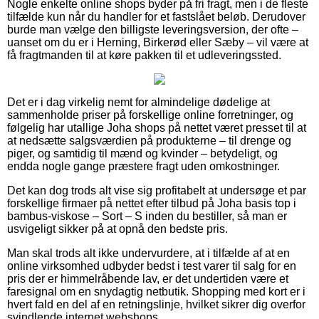
Nogle enkelte online shops byder på fri fragt, men i de fleste
tilfælde kun når du handler for et fastslået beløb. Derudover
burde man vælge den billigste leveringsversion, der ofte –
uanset om du er i Herning, Birkerød eller Sæby – vil være at
få fragtmanden til at køre pakken til et udleveringssted.
Det er i dag virkelig nemt for almindelige dødelige at
sammenholde priser på forskellige online forretninger, og
følgelig har utallige Joha shops på nettet været presset til at
at nedsætte salgsværdien på produkterne – til drenge og
piger, og samtidig til mænd og kvinder – betydeligt, og
endda nogle gange præstere fragt uden omkostninger.
Det kan dog trods alt vise sig profitabelt at undersøge et par
forskellige firmaer på nettet efter tilbud på Joha basis top i
bambus-viskose – Sort – S inden du bestiller, så man er
usvigeligt sikker på at opnå den bedste pris.
Man skal trods alt ikke undervurdere, at i tilfælde af at en
online virksomhed udbyder bedst i test varer til salg for en
pris der er himmelråbende lav, er det undertiden være et
faresignal om en snydagtig netbutik. Shopping med kort er i
hvert fald en del af en retningslinje, hvilket sikrer dig overfor
svindlende internet webshops.