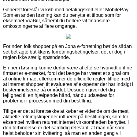
Generelt foreslår vi køb med betalingskort eller MobilePay.
Som en anden løsning kan du benytte et tilbud som for
eksempel ViaBill, såfremt du hellere vil finansiere
omkostningerne af flere omgange.
Forinden folk shopper på en Joha e-forretning bør de sådan
set betragte butikkens forretningsbetingelser, det er dog i
reglen ikke særlig spændende.
En nem løsning kunne derfor være at efterse hvorvidt online
firmaet er e-mærket, fordi det længe har været et signal om
at online firmaet efterkommer de officielle regler, tillige med
at internet shoppen tit evalueres af eksperter der har indsigt i
bestemmelserne på området. Desuden giver det dig
lejlighed til en hjælpende hånd, når du udsættes for
problemer i processen med din bestilling.
Tillige er det at foretrække at køber er vidende om de mest
aktuelle retningslinjer der influerer på bestillingen, som for
eksempel hvilken returret internet virksomheden benytter. I
den forbindelse er det samtidig relevant, at man når som
helst beholder sin kvittering, så man en anden gang vil