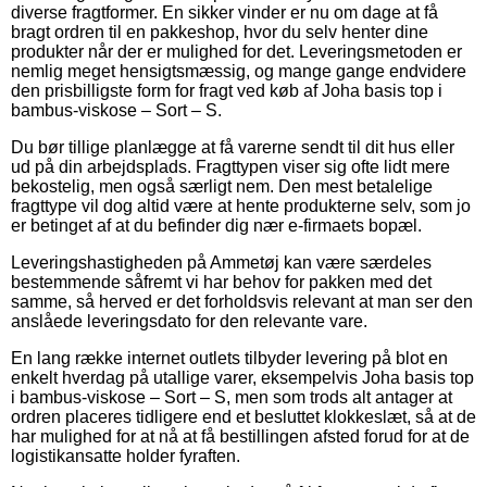
diverse fragtformer. En sikker vinder er nu om dage at få
bragt ordren til en pakkeshop, hvor du selv henter dine
produkter når der er mulighed for det. Leveringsmetoden er
nemlig meget hensigtsmæssig, og mange gange endvidere
den prisbilligste form for fragt ved køb af Joha basis top i
bambus-viskose – Sort – S.
Du bør tillige planlægge at få varerne sendt til dit hus eller
ud på din arbejdsplads. Fragttypen viser sig ofte lidt mere
bekostelig, men også særligt nem. Den mest betalelige
fragttype vil dog altid være at hente produkterne selv, som jo
er betinget af at du befinder dig nær e-firmaets bopæl.
Leveringshastigheden på Ammetøj kan være særdeles
bestemmende såfremt vi har behov for pakken med det
samme, så herved er det forholdsvis relevant at man ser den
anslåede leveringsdato for den relevante vare.
En lang række internet outlets tilbyder levering på blot en
enkelt hverdag på utallige varer, eksempelvis Joha basis top
i bambus-viskose – Sort – S, men som trods alt antager at
ordren placeres tidligere end et besluttet klokkeslæt, så at de
har mulighed for at nå at få bestillingen afsted forud for at de
logistikansatte holder fyraften.