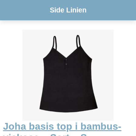
Side Linien
Joha basis top i bambus-