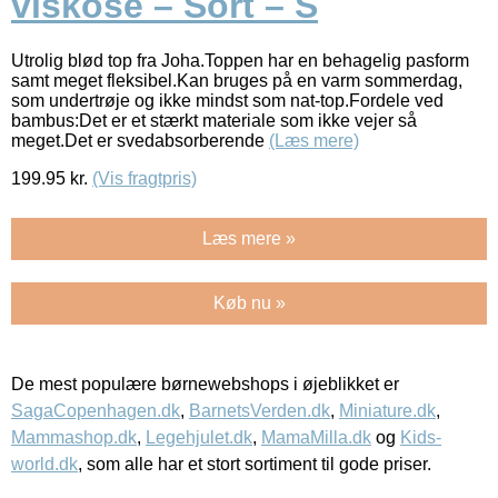
viskose – Sort – S
Utrolig blød top fra Joha.Toppen har en behagelig pasform
samt meget fleksibel.Kan bruges på en varm sommerdag,
som undertrøje og ikke mindst som nat-top.Fordele ved
bambus:Det er et stærkt materiale som ikke vejer så
meget.Det er svedabsorberende
(Læs mere)
199.95
kr.
(Vis fragtpris)
Læs mere »
Køb nu »
De mest populære børnewebshops i øjeblikket er
SagaCopenhagen.dk
,
BarnetsVerden.dk
,
Miniature.dk
,
Mammashop.dk
,
Legehjulet.dk
,
MamaMilla.dk
og
Kids-
world.dk
, som alle har et stort sortiment til gode priser.