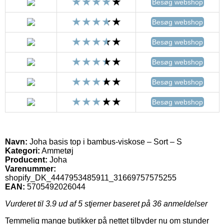
Besøg webshop
Besøg webshop
Besøg webshop
Besøg webshop
Besøg webshop
Besøg webshop
Navn:
Joha basis top i bambus-viskose – Sort – S
Kategori:
Ammetøj
Producent:
Joha
Varenummer:
shopify_DK_4447953485911_31669757575255
EAN:
5705492026044
Vurderet til
3.9
ud af 5 stjerner baseret på
36
anmeldelser
Temmelig mange butikker på nettet tilbyder nu om stunder