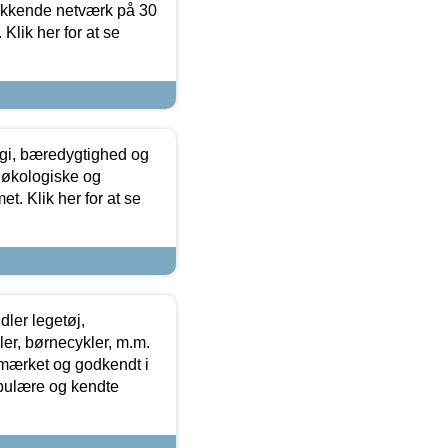
ækkende netværk på 30
Klik her for at se
gi, bæredygtighed og
 økologiske og
t. Klik her for at se
ler legetøj,
r, børnecykler, m.m.
-mærket og godkendt i
opulære og kendte