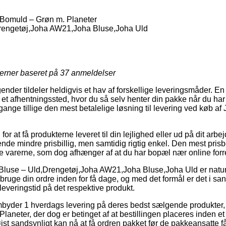
Bomuld – Grøn m. Planeter
rengetøj,Joha AW21,Joha Bluse,Joha Uld
jerner baseret på
37
anmeldelser
ender tildeler heldigvis et hav af forskellige leveringsmåder. E
til et afhentningssted, hvor du så selv henter din pakke når du har
gange tillige den mest betalelige løsning til levering ved køb a
g for at få produkterne leveret til din lejlighed eller ud på dit ar
ende mindre prisbillig, men samtidig rigtig enkel. Den mest prisb
te varerne, som dog afhænger af at du har bopæl nær online for
Bluse – Uld,Drengetøj,Joha AW21,Joha Bluse,Joha Uld er naturl
bruge din ordre inden for få dage, og med det formål er det i sa
everingstid på det respektive produkt.
embyder 1 hverdags levering på deres bedst sælgende produkter
laneter, der dog er betinget af at bestillingen placeres inden e
jst sandsynligt kan nå at få ordren pakket før de pakkeansatte får