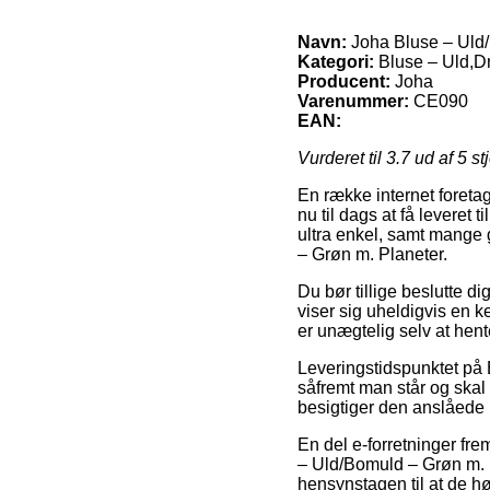
Navn:
Joha Bluse – Uld/
Kategori:
Bluse – Uld,D
Producent:
Joha
Varenummer:
CE090
EAN:
Vurderet til
3.7
ud af 5 st
En række internet foretag
nu til dags at få leveret 
ultra enkel, samt mange 
– Grøn m. Planeter.
Du bør tillige beslutte di
viser sig uheldigvis en k
er unægtelig selv at hen
Leveringstidspunktet på 
såfremt man står og skal 
besigtiger den anslåede l
En del e-forretninger fr
– Uld/Bomuld – Grøn m. P
hensynstagen til at de hø