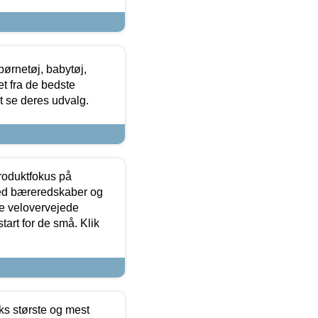
ørnetøj, babytøj,
t fra de bedste
at se deres udvalg.
produktfokus på
med bæreredskaber og
e velovervejede
tart for de små. Klik
ks største og mest