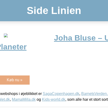
Side Linien
Joha Bluse – 
laneter
Køb nu »
webshops i øjeblikket er
SagaCopenhagen.dk
,
BarnetsVerden
let.dk
,
MamaMilla.dk
og
Kids-world.dk
, som alle har et stort sor