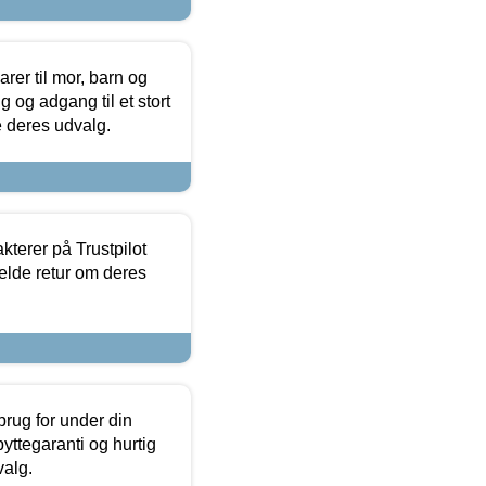
er til mor, barn og
 og adgang til et stort
se deres udvalg.
kterer på Trustpilot
elde retur om deres
brug for under din
yttegaranti og hurtig
valg.