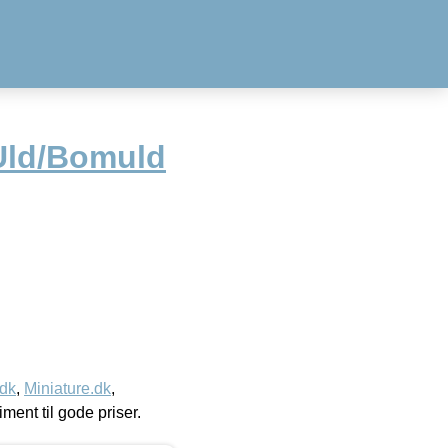
Uld/Bomuld
.dk
,
Miniature.dk
,
timent til gode priser.