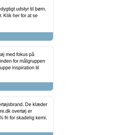
tigt udstyr til børn.
 Klik her for at se
tøj med fokus på
t inden for målgruppen
ppe inspiration til
vertøjsbrand. De klæder
ure.dk overtøj er
fri for skadelig kemi.