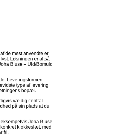
n af de mest anvendte er
 lyst. Løsningen er altså
f Joha Bluse – Uld/Bomuld
bejde. Leveringsformen
evidste type af levering
retningens bopæl.
igvis vældig central
ndhed på sin plads at du
, eksempelvis Joha Bluse
t konkret klokkeslæt, med
 fri.