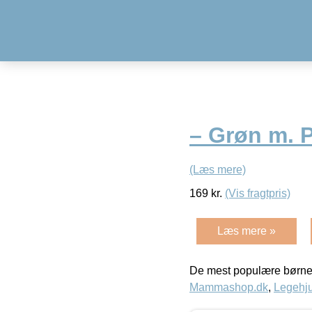
– Grøn m. P
(Læs mere)
169
kr.
(Vis fragtpris)
Læs mere »
De mest populære børne
Mammashop.dk
,
Legehju