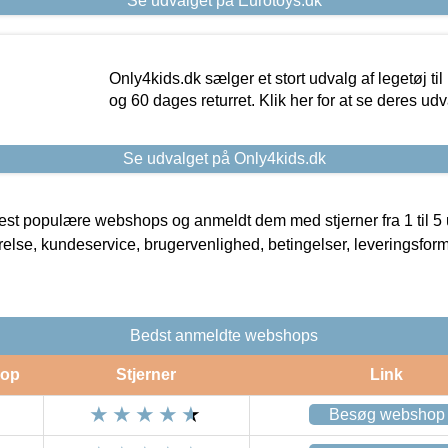
Se udvalget på Eurotoys.dk
Only4kids.dk sælger et stort udvalg af legetøj til
og 60 dages returret. Klik her for at se deres udv
Se udvalget på Only4kids.dk
t populære webshops og anmeldt dem med stjerner fra 1 til 5 ud
rrelse, kundeservice, brugervenlighed, betingelser, leveringsfor
Bedst anmeldte webshops
op
Stjerner
Link
Besøg webshop