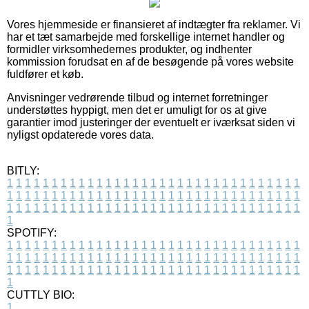
Vores hjemmeside er finansieret af indtægter fra reklamer. Vi
har et tæt samarbejde med forskellige internet handler og
formidler virksomhedernes produkter, og indhenter
kommission forudsat en af de besøgende på vores website
fuldfører et køb.
Anvisninger vedrørende tilbud og internet forretninger
understøttes hyppigt, men det er umuligt for os at give
garantier imod justeringer der eventuelt er iværksat siden vi
nyligst opdaterede vores data.
BITLY:
1
1
1
1
1
1
1
1
1
1
1
1
1
1
1
1
1
1
1
1
1
1
1
1
1
1
1
1
1
1
1
1
1
1
1
1
1
1
1
1
1
1
1
1
1
1
1
1
1
1
1
1
1
1
1
1
1
1
1
1
1
1
1
1
1
1
1
1
1
1
1
1
1
1
1
1
1
1
1
1
1
1
1
1
1
1
1
1
1
1
1
1
1
1
1
1
1
1
1
1
SPOTIFY:
1
1
1
1
1
1
1
1
1
1
1
1
1
1
1
1
1
1
1
1
1
1
1
1
1
1
1
1
1
1
1
1
1
1
1
1
1
1
1
1
1
1
1
1
1
1
1
1
1
1
1
1
1
1
1
1
1
1
1
1
1
1
1
1
1
1
1
1
1
1
1
1
1
1
1
1
1
1
1
1
1
1
1
1
1
1
1
1
1
1
1
1
1
1
1
1
1
1
1
1
CUTTLY BIO:
1