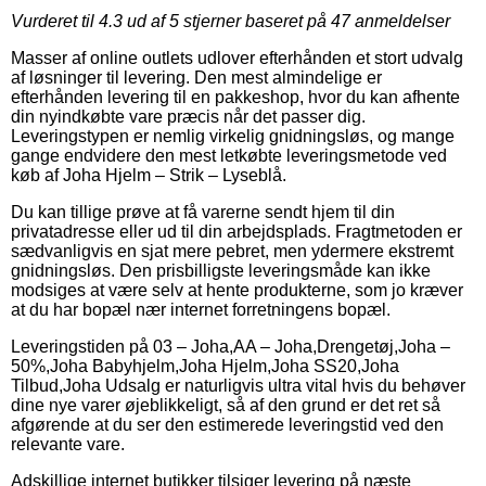
Vurderet til
4.3
ud af 5 stjerner baseret på
47
anmeldelser
Masser af online outlets udlover efterhånden et stort udvalg
af løsninger til levering. Den mest almindelige er
efterhånden levering til en pakkeshop, hvor du kan afhente
din nyindkøbte vare præcis når det passer dig.
Leveringstypen er nemlig virkelig gnidningsløs, og mange
gange endvidere den mest letkøbte leveringsmetode ved
køb af Joha Hjelm – Strik – Lyseblå.
Du kan tillige prøve at få varerne sendt hjem til din
privatadresse eller ud til din arbejdsplads. Fragtmetoden er
sædvanligvis en sjat mere pebret, men ydermere ekstremt
gnidningsløs. Den prisbilligste leveringsmåde kan ikke
modsiges at være selv at hente produkterne, som jo kræver
at du har bopæl nær internet forretningens bopæl.
Leveringstiden på 03 – Joha,AA – Joha,Drengetøj,Joha –
50%,Joha Babyhjelm,Joha Hjelm,Joha SS20,Joha
Tilbud,Joha Udsalg er naturligvis ultra vital hvis du behøver
dine nye varer øjeblikkeligt, så af den grund er det ret så
afgørende at du ser den estimerede leveringstid ved den
relevante vare.
Adskillige internet butikker tilsiger levering på næste