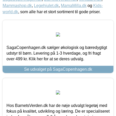
Mammashop.dk
,
Legehjulet.dk
,
MamaMilla.dk
og
Kids-
world.dk
, som alle har et stort sortiment til gode priser.
SagaCopenhagen.dk sælger økologisk og bæredygtigt
udstyr til børn. Levering på 1-3 hverdage, og fri fragt
over 499 kr. Klik her for at se deres udvalg.
Se udvalget på SagaCopenhagen.dk
Hos BarnetsVerden.dk har de nøje udvalgt legetøj med
fokus på kvalitet, udvikling og læring. De er specialiseret