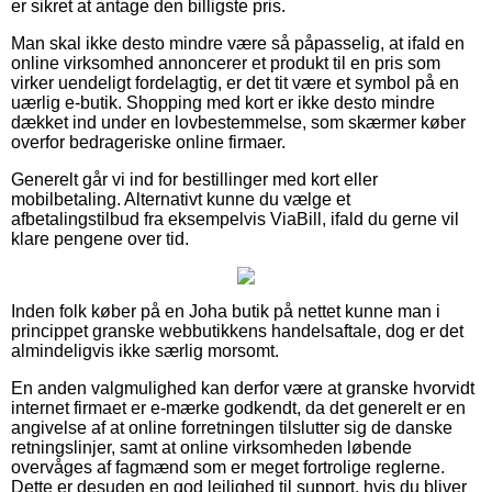
er sikret at antage den billigste pris.
Man skal ikke desto mindre være så påpasselig, at ifald en
online virksomhed annoncerer et produkt til en pris som
virker uendeligt fordelagtig, er det tit være et symbol på en
uærlig e-butik. Shopping med kort er ikke desto mindre
dækket ind under en lovbestemmelse, som skærmer køber
overfor bedrageriske online firmaer.
Generelt går vi ind for bestillinger med kort eller
mobilbetaling. Alternativt kunne du vælge et
afbetalingstilbud fra eksempelvis ViaBill, ifald du gerne vil
klare pengene over tid.
Inden folk køber på en Joha butik på nettet kunne man i
princippet granske webbutikkens handelsaftale, dog er det
almindeligvis ikke særlig morsomt.
En anden valgmulighed kan derfor være at granske hvorvidt
internet firmaet er e-mærke godkendt, da det generelt er en
angivelse af at online forretningen tilslutter sig de danske
retningslinjer, samt at online virksomheden løbende
overvåges af fagmænd som er meget fortrolige reglerne.
Dette er desuden en god lejlighed til support, hvis du bliver