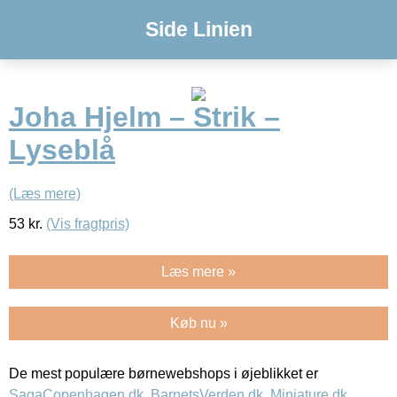
Side Linien
Joha Hjelm – Strik –
Lyseblå
(Læs mere)
53
kr.
(Vis fragtpris)
Læs mere »
Køb nu »
De mest populære børnewebshops i øjeblikket er
SagaCopenhagen.dk
,
BarnetsVerden.dk
,
Miniature.dk
,