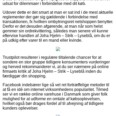
udsat for dilemmaer i forbindelse med dit køb.
Udover dette er det smart at man er sat ind i de mest aktuelle
reglementer der gør sig gældende i forbindelse med
transaktionen, fx hvilken ombytningsret netshoppen benytter.
Derfor er det desuden afgørende, at man når som helst
gemmer sin ordrekvittering, således man senere vil kunne
eftervise handlen af Joha Hjelm – Strik – Lyseblå, om du er
på udkig efter varer til en mand eller kvinde.
Trustpilot resulterer i regulære tiltalende chancer for at
sondere en stor gruppe tidligere konsumenters vurderinger
og herved rekommanderer vi, at du ser nærmere på online
firmaets kritik af Joha Hjelm – Strik – Lyseblå inden du
færdiggør din shopping.
Facebook indebærer lige så vel ret fortræffelige metoder til
at få en idé om internet virksomhedens popularitet. Tilmed
ser vi en række online varehuse i Danmark som giver folk
mulighed for at udforme en omtale af købsoplevelsen,
hvilket også bør drages fordel af til afvejning af tidligere
kunders oplevelser.