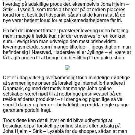
hverdag på adskillige produkter, eksempelvis Joha Hjelm –
Strik – Lyseblå, som trods alt beroer på at ordren placeres
forud for et besluttet tidspunkt, sådan at de kan nå at få de
nye varer betjent forud for at pakkemedarbejderne får fri.
En hel del internet firmaer præsterer levering uden betaling,
men i mange tilfælde kun når der erhverves for en konkret
sum. I øvrigt kan man udvælge den mest prisbevidste
leveringsmetode, som i mange tilfælde – ligegyldigt om man
befinder sig i Næstved, Haderslev eller Jyllinge – vil være at
få fragtmanden til at bringe din bestilling til en pakkeshop.
Det er i dag virkelig overkommeligt for almindelige dødelige
at sammenligne priser på forskellige internet forhandlere i
Danmark, og med det motiv har mange Joha online
selskaber været nødt til at nedbringe prisniveauet på en
række af deres produkter – til drenge og piger, lige så vel
som til damer og herrer – betydeligt, og endda nogle gange
garantere portofri fragt.
Trods dette kan det til hver en tid blive udbytterigt at
besigtige et par forskellige online shops efter udsalg på
Joha Hjelm – Strik – Lyseblå før du shopper, sådan at man