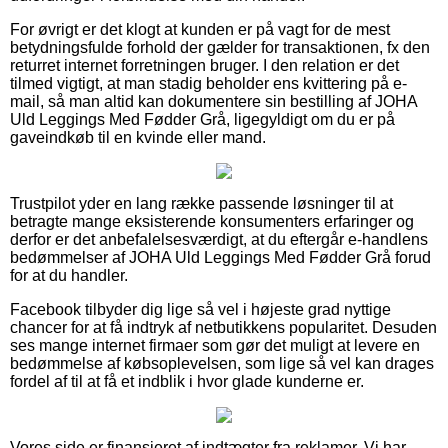
For øvrigt er det klogt at kunden er på vagt for de mest
betydningsfulde forhold der gælder for transaktionen, fx den
returret internet forretningen bruger. I den relation er det
tilmed vigtigt, at man stadig beholder ens kvittering på e-
mail, så man altid kan dokumentere sin bestilling af JOHA
Uld Leggings Med Fødder Grå, ligegyldigt om du er på
gaveindkøb til en kvinde eller mand.
Trustpilot yder en lang række passende løsninger til at
betragte mange eksisterende konsumenters erfaringer og
derfor er det anbefalelsesværdigt, at du eftergår e-handlens
bedømmelser af JOHA Uld Leggings Med Fødder Grå forud
for at du handler.
Facebook tilbyder dig lige så vel i højeste grad nyttige
chancer for at få indtryk af netbutikkens popularitet. Desuden
ses mange internet firmaer som gør det muligt at levere en
bedømmelse af købsoplevelsen, som lige så vel kan drages
fordel af til at få et indblik i hvor glade kunderne er.
Vores side er finansieret af indtægter fra reklamer. Vi har