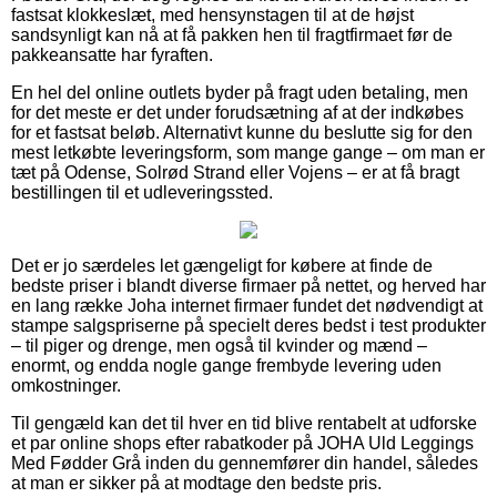
fastsat klokkeslæt, med hensynstagen til at de højst
sandsynligt kan nå at få pakken hen til fragtfirmaet før de
pakkeansatte har fyraften.
En hel del online outlets byder på fragt uden betaling, men
for det meste er det under forudsætning af at der indkøbes
for et fastsat beløb. Alternativt kunne du beslutte sig for den
mest letkøbte leveringsform, som mange gange – om man er
tæt på Odense, Solrød Strand eller Vojens – er at få bragt
bestillingen til et udleveringssted.
Det er jo særdeles let gængeligt for købere at finde de
bedste priser i blandt diverse firmaer på nettet, og herved har
en lang række Joha internet firmaer fundet det nødvendigt at
stampe salgspriserne på specielt deres bedst i test produkter
– til piger og drenge, men også til kvinder og mænd –
enormt, og endda nogle gange frembyde levering uden
omkostninger.
Til gengæld kan det til hver en tid blive rentabelt at udforske
et par online shops efter rabatkoder på JOHA Uld Leggings
Med Fødder Grå inden du gennemfører din handel, således
at man er sikker på at modtage den bedste pris.