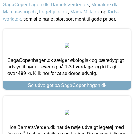
SagaCopenhagen.dk
,
BarnetsVerden.dk
,
Miniature.dk
,
Mammashop.dk
,
Legehjulet.dk
,
MamaMilla.dk
og
Kids-
world.dk
, som alle har et stort sortiment til gode priser.
SagaCopenhagen.dk sælger økologisk og bæredygtigt
udstyr til børn. Levering på 1-3 hverdage, og fri fragt
over 499 kr. Klik her for at se deres udvalg.
Se udvalget på SagaCopenhagen.dk
Hos BarnetsVerden.dk har de nøje udvalgt legetøj med
fokus på kvalitet, udvikling og læring. De er specialiseret