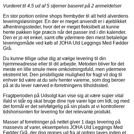
Vurderet til
4.5
ud af 5 stjerner baseret på
2
anmeldelser
En stor portion online shops frembyder til alt held alverdens
leveringsløsninger. En der er meget anvendt er i øjeblikket
afhentningssteder, hvor det er meget fleksibelt at kunne
hente pakken lige præcis når det passer ind i din kalender.
Den er jo ret enkel, samt ofte ydermere den mest betalelige
leveringsmåde ved køb af JOHA Uld Leggings Med Fødder
Grå.
Du kunne tillige udse dig at vælge levering til din
hjemmeadresse eller til dit arbejde. Metoden bliver for det
meste en lille smule mere omkostningsfuld, men ydermere
ekstremt let. Den prisbilligste mulighed for fragt vil dog til
enhver tid være at du selv henter varerne, som dog beroer
på at du lever nærved e-forretningens tilholdssted.
Fragtperioden på Udsolgt kan vise sig at være super vital
ifald vi står og skal bruge dine nye varer lige om lidt, og med
det formål er det selvfølgelig på sin plads at vi kontrollerer
tidshorisonten for levering for det relevante produkt.
Masser af forretninger på nettet giver 1 dags levering på
massevis af varer, eksempelvis JOHA Uld Leggings Med
Fødder Grå, der dog regnes ud fra at ordren laves inden et