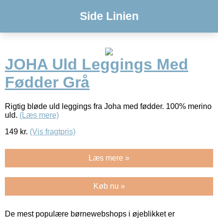
Side Linien
JOHA Uld Leggings Med
Fødder Grå
Rigtig bløde uld leggings fra Joha med fødder. 100% merino
uld.
(Læs mere)
149
kr.
(Vis fragtpris)
Læs mere »
Køb nu »
De mest populære børnewebshops i øjeblikket er