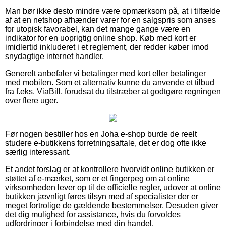
Man bør ikke desto mindre være opmærksom på, at i tilfælde
af at en netshop afhænder varer for en salgspris som anses
for utopisk favorabel, kan det mange gange være en
indikator for en uoprigtig online shop. Køb med kort er
imidlertid inkluderet i et reglement, der redder køber imod
snydagtige internet handler.
Generelt anbefaler vi betalinger med kort eller betalinger
med mobilen. Som et alternativ kunne du anvende et tilbud
fra f.eks. ViaBill, forudsat du tilstræber at godtgøre regningen
over flere uger.
Før nogen bestiller hos en Joha e-shop burde de reelt
studere e-butikkens forretningsaftale, det er dog ofte ikke
særlig interessant.
Et andet forslag er at kontrollere hvorvidt online butikken er
støttet af e-mærket, som er et fingerpeg om at online
virksomheden lever op til de officielle regler, udover at online
butikken jævnligt føres tilsyn med af specialister der er
meget fortrolige de gældende bestemmelser. Desuden giver
det dig mulighed for assistance, hvis du forvoldes
udfordringer i forbindelse med din handel.