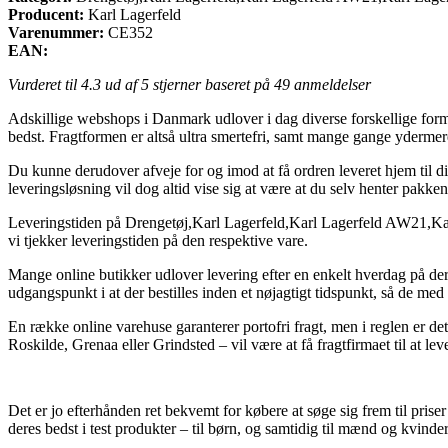
Producent:
Karl Lagerfeld
Varenummer:
CE352
EAN:
Vurderet til
4.3
ud af 5 stjerner baseret på
49
anmeldelser
Adskillige webshops i Danmark udlover i dag diverse forskellige former 
bedst. Fragtformen er altså ultra smertefri, samt mange gange yderme
Du kunne derudover afveje for og imod at få ordren leveret hjem til dig
leveringsløsning vil dog altid vise sig at være at du selv henter pakk
Leveringstiden på Drengetøj,Karl Lagerfeld,Karl Lagerfeld AW21,Karl 
vi tjekker leveringstiden på den respektive vare.
Mange online butikker udlover levering efter en enkelt hverdag på d
udgangspunkt i at der bestilles inden et nøjagtigt tidspunkt, så de med
En række online varehuse garanterer portofri fragt, men i reglen er det 
Roskilde, Grenaa eller Grindsted – vil være at få fragtfirmaet til at leve
Det er jo efterhånden ret bekvemt for købere at søge sig frem til pris
deres bedst i test produkter – til børn, og samtidig til mænd og kvin