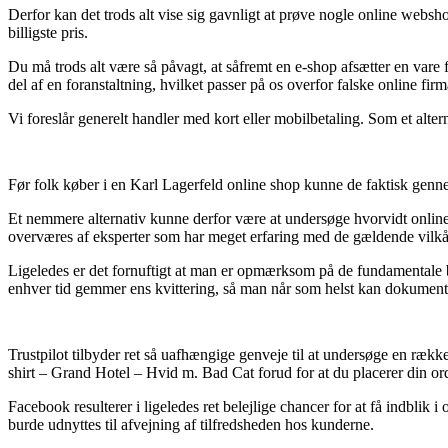
Derfor kan det trods alt vise sig gavnligt at prøve nogle online webs
billigste pris.
Du må trods alt være så påvagt, at såfremt en e-shop afsætter en vare f
del af en foranstaltning, hvilket passer på os overfor falske online firm
Vi foreslår generelt handler med kort eller mobilbetaling. Som et alte
Før folk køber i en Karl Lagerfeld online shop kunne de faktisk genne
Et nemmere alternativ kunne derfor være at undersøge hvorvidt online f
overværes af eksperter som har meget erfaring med de gældende vilkår. 
Ligeledes er det fornuftigt at man er opmærksom på de fundamentale best
enhver tid gemmer ens kvittering, så man når som helst kan dokument
Trustpilot tilbyder ret så uafhængige genveje til at undersøge en rækk
shirt – Grand Hotel – Hvid m. Bad Cat forud for at du placerer din or
Facebook resulterer i ligeledes ret belejlige chancer for at få indblik 
burde udnyttes til afvejning af tilfredsheden hos kunderne.