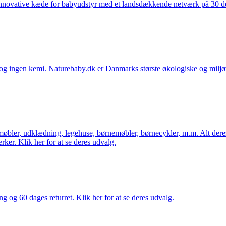
nnovative kæde for babyudstyr med et landsdækkende netværk på 30 detai
ingen kemi. Naturebaby.dk er Danmarks største økologiske og miljøven
øbler, udklædning, legehuse, børnemøbler, børnecykler, m.m. Alt dere
ker. Klik her for at se deres udvalg.
ng og 60 dages returret. Klik her for at se deres udvalg.