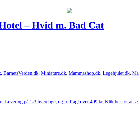
 Hotel – Hvid m. Bad Cat
k
,
BarnetsVerden.dk
,
Miniature.dk
,
Mammashop.dk
,
Legehjulet.dk
,
Ma
Levering på 1-3 hverdage, og fri fragt over 499 kr. Klik her for at se