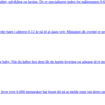
tet, udvikling og læring. De er specialiseret inden for målgruppen 0-6 
der børn i alderen 0-12 år på til al slags vejr. Miniature.dk overtøj er 
y. Når du køber hos dem får du hurtig levering og adgang til et stort u
t hvor over 6.000 mennesker har brugt tid på at melde retur om deres opl