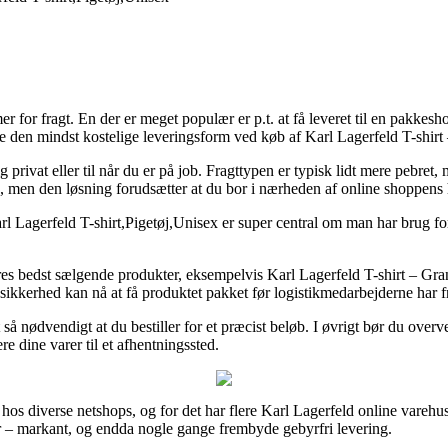
for fragt. En der er meget populær er p.t. at få leveret til en pakkesho
re den mindst kostelige leveringsform ved køb af Karl Lagerfeld T-shir
 privat eller til når du er på job. Fragttypen er typisk lidt mere pebret
en, men den løsning forudsætter at du bor i nærheden af online shoppens
Lagerfeld T-shirt,Pigetøj,Unisex er super central om man har brug for 
eres bedst sælgende produkter, eksempelvis Karl Lagerfeld T-shirt – G
 sikkerhed kan nå at få produktet pakket før logistikmedarbejderne har fr
så nødvendigt at du bestiller for et præcist beløb. I øvrigt bør du overve
re dine varer til et afhentningssted.
er hos diverse netshops, og for det har flere Karl Lagerfeld online vare
der – markant, og endda nogle gange frembyde gebyrfri levering.