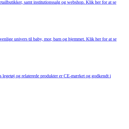
lbutikker, samt institutionssalg og webshop. Klik her for at se
lige univers til baby, mor, barn og hjemmet. Klik her for at se
s legetøj og relaterede produkter er CE-mærket og godkendt i