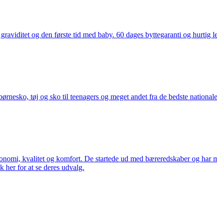
aviditet og den første tid med baby. 60 dages byttegaranti og hurtig lev
nesko, tøj og sko til teenagers og meget andet fra de bedste nationale 
rgonomi, kvalitet og komfort. De startede ud med bæreredskaber og har
k her for at se deres udvalg.