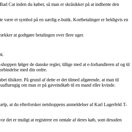
 Bad Cat inden du køber, så man er skråsikker på at indhente den
ste være et symbol på en uærlig e-butik. Kortbetalinger er heldigvis en
rækker at godtgøre betalingen over flere uger.
t.
hoppen følger de danske regler, tillige med at e-forhandleren af og til
forbindelse med din ordre.
t tilsikrer. På grund af dette er det tilmed afgørende, at man til
, uafhængig om man er på gaveindkøb til en mand eller kvinde.
jælp, at du efterforsker netshoppens anmeldelser af Karl Lagerfeld T-
hvor det er muligt at registrere en omtale af deres køb, som desuden