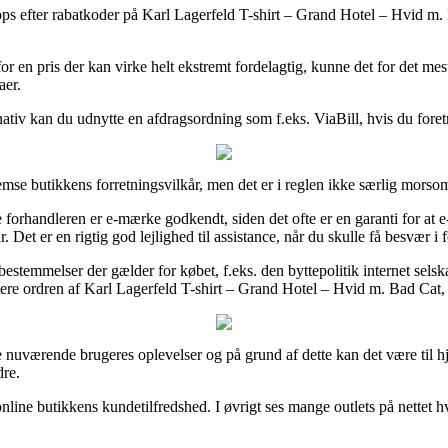
hops efter rabatkoder på Karl Lagerfeld T-shirt – Grand Hotel – Hvid m.
or en pris der kan virke helt ekstremt fordelagtig, kunne det for det me
aer.
rnativ kan du udnytte en afdragsordning som f.eks. ViaBill, hvis du foret
mse butikkens forretningsvilkår, men det er i reglen ikke særlig morsom
orhandleren er e-mærke godkendt, siden det ofte er en garanti for at e-s
Det er en rigtig god lejlighed til assistance, når du skulle få besvær i 
emmelser der gælder for købet, f.eks. den byttepolitik internet selskabe
ere ordren af Karl Lagerfeld T-shirt – Grand Hotel – Hvid m. Bad Cat
e nuværende brugeres oplevelser og på grund af dette kan det være til h
dre.
i online butikkens kundetilfredshed. I øvrigt ses mange outlets på nettet 