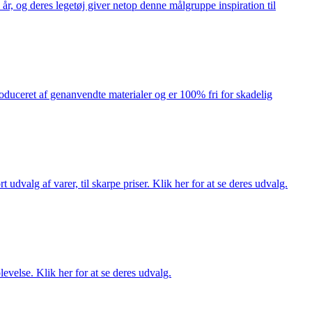
år, og deres legetøj giver netop denne målgruppe inspiration til
produceret af genanvendte materialer og er 100% fri for skadelig
dvalg af varer, til skarpe priser. Klik her for at se deres udvalg.
evelse. Klik her for at se deres udvalg.