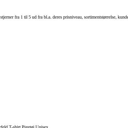
er fra 1 til 5 ud fra bl.a. deres prisniveau, sortimentstørrelse, kunde
eld T-shirt,Pigetøj,Unisex