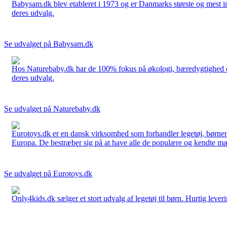
Babysam.dk blev etableret i 1973 og er Danmarks største og mest i
deres udvalg.
Se udvalget på Babysam.dk
Hos Naturebaby.dk har de 100% fokus på økologi, bæredygtighed og 
deres udvalg.
Se udvalget på Naturebaby.dk
Eurotoys.dk er en dansk virksomhed som forhandler legetøj, børnem
Europa. De bestræber sig på at have alle de populære og kendte mær
Se udvalget på Eurotoys.dk
Only4kids.dk sælger et stort udvalg af legetøj til børn. Hurtig leveri