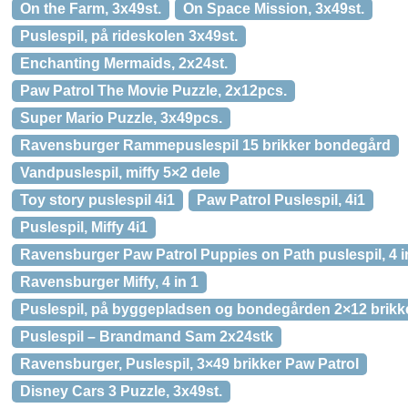
On the Farm, 3x49st.
On Space Mission, 3x49st.
Puslespil, på rideskolen 3x49st.
Enchanting Mermaids, 2x24st.
Paw Patrol The Movie Puzzle, 2x12pcs.
Super Mario Puzzle, 3x49pcs.
Ravensburger Rammepuslespil 15 brikker bondegård
Vandpuslespil, miffy 5×2 dele
Toy story puslespil 4i1
Paw Patrol Puslespil, 4i1
Puslespil, Miffy 4i1
Ravensburger Paw Patrol Puppies on Path puslespil, 4 i
Ravensburger Miffy, 4 in 1
Puslespil, på byggepladsen og bondegården 2×12 brikk
Puslespil – Brandmand Sam 2x24stk
Ravensburger, Puslespil, 3×49 brikker Paw Patrol
Disney Cars 3 Puzzle, 3x49st.