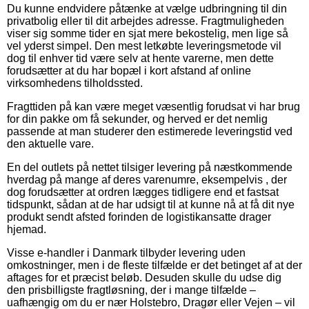
Du kunne endvidere påtænke at vælge udbringning til din
privatbolig eller til dit arbejdes adresse. Fragtmuligheden
viser sig somme tider en sjat mere bekostelig, men lige så
vel yderst simpel. Den mest letkøbte leveringsmetode vil
dog til enhver tid være selv at hente varerne, men dette
forudsætter at du har bopæl i kort afstand af online
virksomhedens tilholdssted.
Fragttiden på kan være meget væsentlig forudsat vi har brug
for din pakke om få sekunder, og herved er det nemlig
passende at man studerer den estimerede leveringstid ved
den aktuelle vare.
En del outlets på nettet tilsiger levering på næstkommende
hverdag på mange af deres varenumre, eksempelvis , der
dog forudsætter at ordren lægges tidligere end et fastsat
tidspunkt, sådan at de har udsigt til at kunne nå at få dit nye
produkt sendt afsted forinden de logistikansatte drager
hjemad.
Visse e-handler i Danmark tilbyder levering uden
omkostninger, men i de fleste tilfælde er det betinget af at der
aftages for et præcist beløb. Desuden skulle du udse dig
den prisbilligste fragtløsning, der i mange tilfælde –
uafhængig om du er nær Holstebro, Dragør eller Vejen – vil