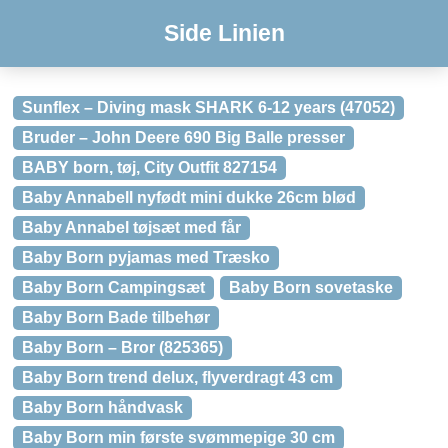
Side Linien
Sunflex – Diving mask SHARK 6-12 years (47052)
Bruder – John Deere 690 Big Balle presser
BABY born, tøj, City Outfit 827154
Baby Annabell nyfødt mini dukke 26cm blød
Baby Annabel tøjsæt med får
Baby Born pyjamas med Træsko
Baby Born Campingsæt
Baby Born sovetaske
Baby Born Bade tilbehør
Baby Born – Bror (825365)
Baby Born trend delux, flyverdragt 43 cm
Baby Born håndvask
Baby Born min første svømmepige 30 cm