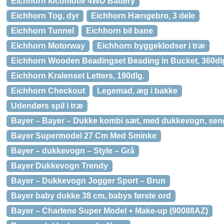
Eichhorn locomotiv 4WD Battery
Eichhorn Tog, dyr
Eichhorn Hængebro, 3 dele
Eichhorn Tunnel
Eichhorn bil bane
Eichhorn Motorway
Eichhorn byggeklodser i træ
Eichhorn Wooden Beadingset Beading in Bucket, 360dl
Eichhorn Kralenset Letters, 190dlg.
Eichhorn Checkout
Legemad, æg i bakke
Udendørs spil i træ
Bayer – Bayer – Dukke kombi sæt, med dukkevogn, se
Bayer Supermodel 27 Cm Med Sminke
Bayer – dukkevogn – Style – Grå
Bayer Dukkevogn Trendy
Bayer – Dukkevogn Jogger Sport – Brun
Bayer baby dukke 38 cm, babys første ord
Bayer – Charlene Super Model + Make-up (90088AZ)