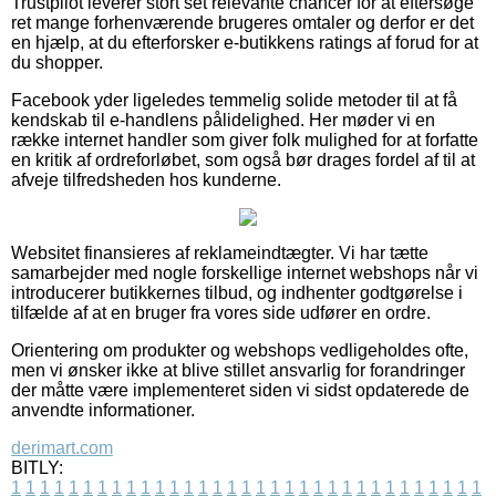
Trustpilot leverer stort set relevante chancer for at eftersøge
ret mange forhenværende brugeres omtaler og derfor er det
en hjælp, at du efterforsker e-butikkens ratings af forud for at
du shopper.
Facebook yder ligeledes temmelig solide metoder til at få
kendskab til e-handlens pålidelighed. Her møder vi en
række internet handler som giver folk mulighed for at forfatte
en kritik af ordreforløbet, som også bør drages fordel af til at
afveje tilfredsheden hos kunderne.
Websitet finansieres af reklameindtægter. Vi har tætte
samarbejder med nogle forskellige internet webshops når vi
introducerer butikkernes tilbud, og indhenter godtgørelse i
tilfælde af at en bruger fra vores side udfører en ordre.
Orientering om produkter og webshops vedligeholdes ofte,
men vi ønsker ikke at blive stillet ansvarlig for forandringer
der måtte være implementeret siden vi sidst opdaterede de
anvendte informationer.
derimart.com
BITLY:
1
1
1
1
1
1
1
1
1
1
1
1
1
1
1
1
1
1
1
1
1
1
1
1
1
1
1
1
1
1
1
1
1