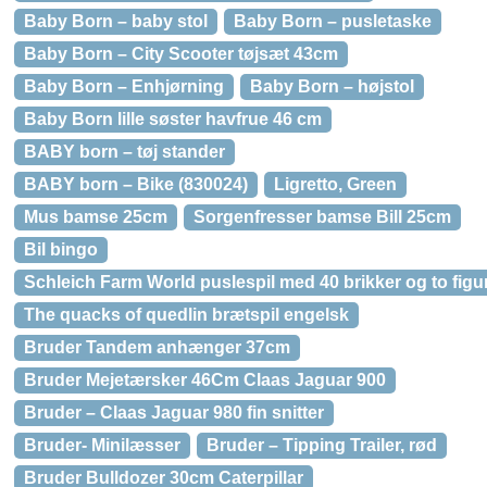
Baby Born – baby stol
Baby Born – pusletaske
Baby Born – City Scooter tøjsæt 43cm
Baby Born – Enhjørning
Baby Born – højstol
Baby Born lille søster havfrue 46 cm
BABY born – tøj stander
BABY born – Bike (830024)
Ligretto, Green
Mus bamse 25cm
Sorgenfresser bamse Bill 25cm
Bil bingo
Schleich Farm World puslespil med 40 brikker og to figu
The quacks of quedlin brætspil engelsk
Bruder Tandem anhænger 37cm
Bruder Mejetærsker 46Cm Claas Jaguar 900
Bruder – Claas Jaguar 980 fin snitter
Bruder- Minilæsser
Bruder – Tipping Trailer, rød
Bruder Bulldozer 30cm Caterpillar