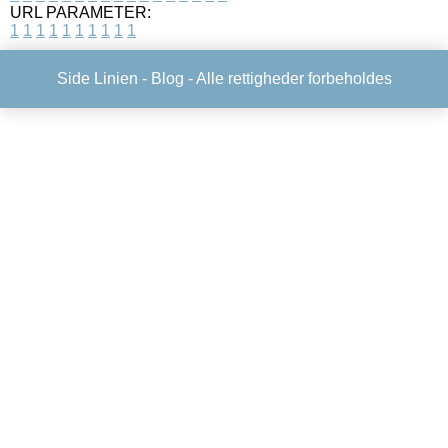
URL PARAMETER:
1
1
1
1
1
1
1
1
1
1
Side Linien -
Blog
- Alle rettigheder forbeholdes