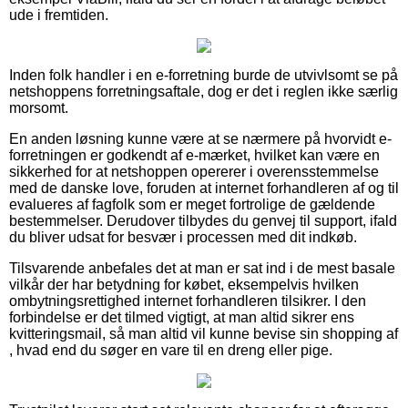
ude i fremtiden.
Inden folk handler i en e-forretning burde de utvivlsomt se på
netshoppens forretningsaftale, dog er det i reglen ikke særlig
morsomt.
En anden løsning kunne være at se nærmere på hvorvidt e-
forretningen er godkendt af e-mærket, hvilket kan være en
sikkerhed for at netshoppen opererer i overensstemmelse
med de danske love, foruden at internet forhandleren af og til
evalueres af fagfolk som er meget fortrolige de gældende
bestemmelser. Derudover tilbydes du genvej til support, ifald
du bliver udsat for besvær i processen med dit indkøb.
Tilsvarende anbefales det at man er sat ind i de mest basale
vilkår der har betydning for købet, eksempelvis hvilken
ombytningsrettighed internet forhandleren tilsikrer. I den
forbindelse er det tilmed vigtigt, at man altid sikrer ens
kvitteringsmail, så man altid vil kunne bevise sin shopping af
, hvad end du søger en vare til en dreng eller pige.