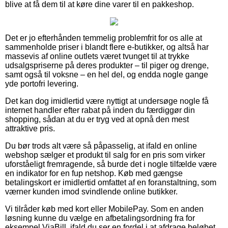
blive at få dem til at køre dine varer til en pakkeshop.
Det er jo efterhånden temmelig problemfrit for os alle at
sammenholde priser i blandt flere e-butikker, og altså har
massevis af online outlets været tvunget til at trykke
udsalgspriserne på deres produkter – til piger og drenge,
samt også til voksne – en hel del, og endda nogle gange
yde portofri levering.
Det kan dog imidlertid være nyttigt at undersøge nogle få
internet handler efter rabat på inden du færdiggør din
shopping, sådan at du er tryg ved at opnå den mest
attraktive pris.
Du bør trods alt være så påpasselig, at ifald en online
webshop sælger et produkt til salg for en pris som virker
uforståeligt fremragende, så burde det i nogle tilfælde være
en indikator for en fup netshop. Køb med gængse
betalingskort er imidlertid omfattet af en foranstaltning, som
værner kunden imod svindlende online butikker.
Vi tilråder køb med kort eller MobilePay. Som en anden
løsning kunne du vælge en afbetalingsordning fra for
eksempel ViaBill, ifald du ser en fordel i at afdrage beløbet