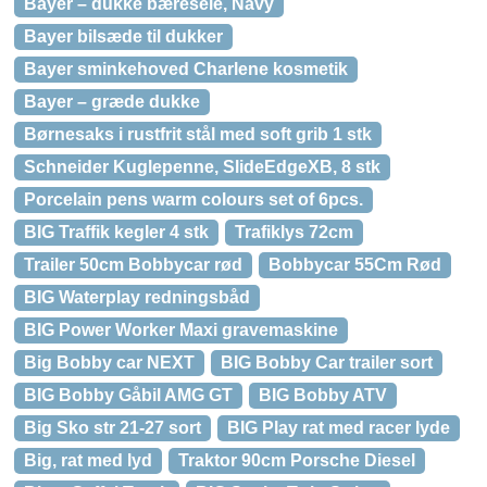
Bayer – dukke bæresele, Navy
Bayer bilsæde til dukker
Bayer sminkehoved Charlene kosmetik
Bayer – græde dukke
Børnesaks i rustfrit stål med soft grib 1 stk
Schneider Kuglepenne, SlideEdgeXB, 8 stk
Porcelain pens warm colours set of 6pcs.
BIG Traffik kegler 4 stk
Trafiklys 72cm
Trailer 50cm Bobbycar rød
Bobbycar 55Cm Rød
BIG Waterplay redningsbåd
BIG Power Worker Maxi gravemaskine
Big Bobby car NEXT
BIG Bobby Car trailer sort
BIG Bobby Gåbil AMG GT
BIG Bobby ATV
Big Sko str 21-27 sort
BIG Play rat med racer lyde
Big, rat med lyd
Traktor 90cm Porsche Diesel