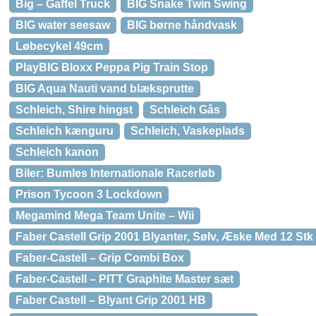
Big – Gaffel Truck
BIG Snake Twin Swing
BIG water seesaw
BIG børne håndvask
Løbecykel 49cm
PlayBIG Bloxx Peppa Pig Train Stop
BIG Aqua Nauti vand blæksprutte
Schleich, Shire hingst
Schleich Gås
Schleich kænguru
Schleich, Vaskeplads
Schleich kanon
Biler: Bumles Internationale Racerløb
Prison Tycoon 3 Lockdown
Megamind Mega Team Unite – Wii
Faber Castell Grip 2001 Blyanter, Sølv, Æske Med 12 Stk
Faber-Castell – Grip Combi Box
Faber-Castell – PITT Graphite Master sæt
Faber Castell – Blyant Grip 2001 HB