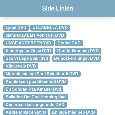
Side Linien
Lynet DVD
ULLABELLA DVD
Manderlay Lars Von Trier DVD
UNGE ANDERSENDVD
Drabet DVD
Vinterbyster 2disc DVD
Dunderklumpen DVD
Ska Vi Lege Skjul dvd
De pokkers unger DVD
Klinkevals DVD
Mordets melodi Poul Reichhardt DVD
Komtessen paa Steenholt DVD
En Søndag Paa Amager Dvd
Balladen Om Carl Henning dvd
Den russiske sangerinde DVD
Andre folks brn DVD
En pige med pep DVD