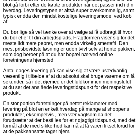
blot gå forbi efter de købte produkter når det passer ind i din
hverdag. Leveringstypen er altså super overkommelig, samt
typisk endda den mindst kostelige leveringsmodel ved køb
af .
Du bør lige så vel tænke over at vælge at få udbragt til hvor
du bor eller til din arbejdsplads. Fragtformen viser sig for det
meste lidt mere pebret, men endda virkelig smertefri. Den
mest prisbevidste løsning er uden tvivl selv at hente pakken,
som dog beroer på at du har bopæl nærved online
forretningens hjemsted.
Antal dages levering på kan vise sig at være usædvanlig
væsentlig i tilfælde af at du absolut skal bruge varerne om få
sekunder, så i det øjemed er det fuldkommen meningsfuldt
at du ser det anslåede leveringstidspunkt for det respektive
produkt.
En stor portion forretninger på nettet reklamerer med
levering på blot en enkelt hverdag på mange af shoppens
produkter, eksempelvis , men vær vagtsom da det
forudsætter at der bestilles før et nøjagtigt tidspunkt, med det
formål at de med sikkerhed kan nå at få varen fikset forud for
at de pakkeansatte tager hjem.