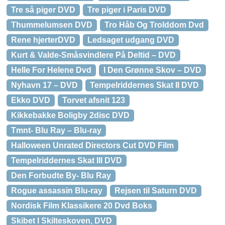
Tre så piger DVD
Tre piger i Paris DVD
Thummelumsen DVD
Tro Håb Og Trolddom Dvd
Rene hjerterDVD
Ledsaget udgang DVD
Kurt & Valde-Småsvindlere På Deltid – DVD
Helle For Helene Dvd
I Den Grønne Skov – DVD
Nyhavn 17 – DVD
Tempelriddernes Skat II DVD
Ekko DVD
Torvet afsnit 123
Kikkebakke Boligby 2disc DVD
Tmnt- Blu Ray – Blu-ray
Halloween Unrated Directors Cut DVD Film
Tempelriddernes Skat III DVD
Den Forbudte By- Blu Ray
Rogue assassin Blu-ray
Rejsen til Saturn DVD
Nordisk Film Klassikere 20 Dvd Boks
Skibet I Skilteskoven, DVD