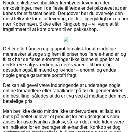
Nogle enkelte webbutikker frembyder levering uden
omkostninger, men i de fleste tilfælde er det påkrævet at der
købes for et fastsat beløb. Derudover bør du overveje den
mest letkøbte form for levering, der tit – ligegyldigt om du bor
nær København, Skive eller Ringkøbing – vil være at få
fragtfirmaet til at køre ordren til en pakkeshop.
Det er efterhånden rigtig uproblematisk for almindelige
mennesker at søge sig frem til priser hos flere e-handler, og
til tak har de fleste e-forretninger ikke kunne slippe for at
nedskære salgsværdien på deres varer – til børn, og
desuden også til mænd og kvinder – enormt, og endda
nogle gange garantere portofri fragt.
Det kan alligevel være indbringende at undersøge nogle
online forhandlere efter rabatkoder på før du gennemfører
din bestilling, således at du er tryg ved at modtage den mest
betalelige pris.
Man bør ikke desto mindre ikke undervurdere, at ifald en
butik på nettet udlover et produkt for en udsalgspris som
anses for usædvanlig attraktiv, så kan det undertiden være
en indikator for en bedragerisk e-handler. Kortkøb er dog