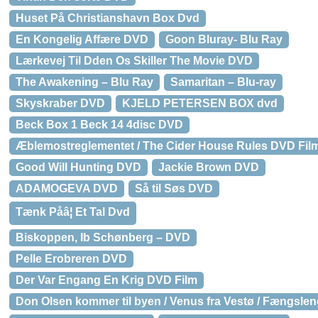
Huset På Christianshavn Box Dvd
En Kongelig Affære DVD
Goon Bluray- Blu Ray
Lærkevej Til Dden Os Skiller The Movie DVD
The Awakening – Blu Ray
Samaritan – Blu-ray
Skyskraber DVD
KJELD PETERSEN BOX dvd
Beck Box 1 Beck 14 4disc DVD
Æblemostreglementet / The Cider House Rules DVD Fil
Good Will Hunting DVD
Jackie Brown DVD
ADAMOGEVA DVD
Så til Søs DVD
Tænk Påâ¦ Et Tal Dvd
Biskoppen, Ib Schønberg – DVD
Pelle Erobreren DVD
Der Var Engang En Krig DVD Film
Don Olsen kommer til byen / Venus fra Vestø / Fængsle