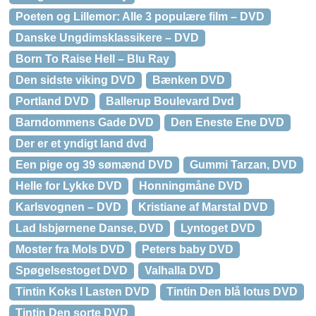
Poeten og Lillemor: Alle 3 populære film – DVD
Danske Ungdimsklassikere – DVD
Born To Raise Hell – Blu Ray
Den sidste viking DVD
Bænken DVD
Portland DVD
Ballerup Boulevard Dvd
Barndommens Gade DVD
Den Eneste Ene DVD
Der er et yndigt land dvd
Een pige og 39 sømænd DVD
Gummi Tarzan, DVD
Helle for Lykke DVD
Honningmåne DVD
Karlsvognen – DVD
Kristiane af Marstal DVD
Lad Isbjørnene Danse, DVD
Lyntoget DVD
Moster fra Mols DVD
Peters baby DVD
Spøgelsestoget DVD
Valhalla DVD
Tintin Koks I Lasten DVD
Tintin Den blå lotus DVD
Tintin Den sorte DVD