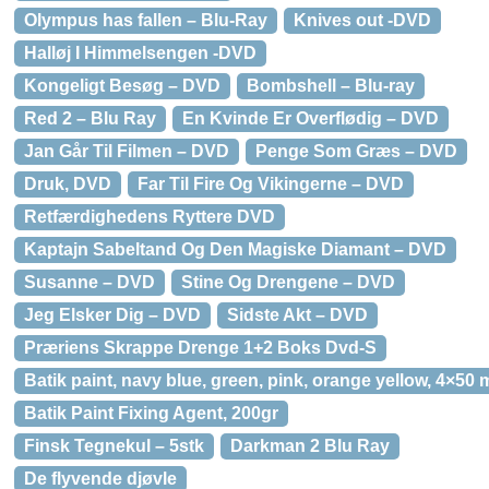
Olympus has fallen – Blu-Ray
Knives out -DVD
Halløj I Himmelsengen -DVD
Kongeligt Besøg – DVD
Bombshell – Blu-ray
Red 2 – Blu Ray
En Kvinde Er Overflødig – DVD
Jan Går Til Filmen – DVD
Penge Som Græs – DVD
Druk, DVD
Far Til Fire Og Vikingerne – DVD
Retfærdighedens Ryttere DVD
Kaptajn Sabeltand Og Den Magiske Diamant – DVD
Susanne – DVD
Stine Og Drengene – DVD
Jeg Elsker Dig – DVD
Sidste Akt – DVD
Præriens Skrappe Drenge 1+2 Boks Dvd-S
Batik paint, navy blue, green, pink, orange yellow, 4×50 
Batik Paint Fixing Agent, 200gr
Finsk Tegnekul – 5stk
Darkman 2 Blu Ray
De flyvende djøvle