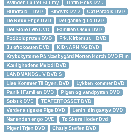
Kvinden i buret Blu-ray
Tintin Boks DVD
Bundfald – DVD
Blndvrk DVD
Caf Paradis DVD
De Røde Enge DVD
Det gamle guld DVD
Det Store Løb DVD
Familien Olsen DVD
Fodboldprsten DVD
Frk. Kirkemus – DVD
Julefrokosten DVD
KIDNAPNING DVD
Krybskytterne På Næsbygård Morten Korch DVD Film
Kærlighedens Melodi DVD
LANDMANDSLIV DVD S
Lise Kommer Til Byen, DVD
Lykken kommer DVD
Panik I Familien DVD
Pigen og vandpytten DVD
Solstik DVD
TEATERTOSSET DVD
Verdens rigeste Pige DVD
Lenin, din gavtyv DVD
Når enden er go DVD
To Skøre Hoder Dvd
Piger I Trjen DVD
Charly Steffen DVD