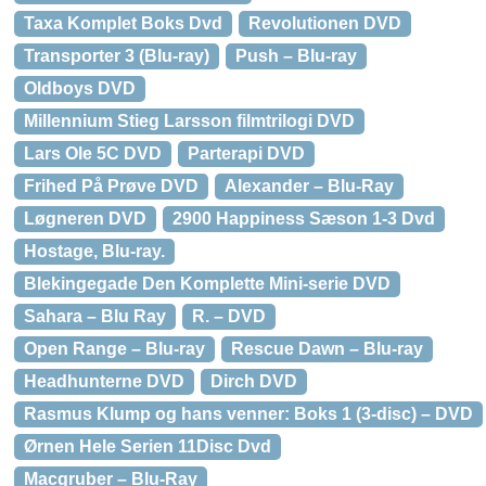
Taxa Komplet Boks Dvd
Revolutionen DVD
Transporter 3 (Blu-ray)
Push – Blu-ray
Oldboys DVD
Millennium Stieg Larsson filmtrilogi DVD
Lars Ole 5C DVD
Parterapi DVD
Frihed På Prøve DVD
Alexander – Blu-Ray
Løgneren DVD
2900 Happiness Sæson 1-3 Dvd
Hostage, Blu-ray.
Blekingegade Den Komplette Mini-serie DVD
Sahara – Blu Ray
R. – DVD
Open Range – Blu-ray
Rescue Dawn – Blu-ray
Headhunterne DVD
Dirch DVD
Rasmus Klump og hans venner: Boks 1 (3-disc) – DVD
Ørnen Hele Serien 11Disc Dvd
Macgruber – Blu-Ray