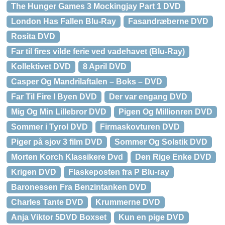
The Hunger Games 3 Mockingjay Part 1 DVD
London Has Fallen Blu-Ray
Fasandræberne DVD
Rosita DVD
Far til fires vilde ferie ved vadehavet (Blu-Ray)
Kollektivet DVD
8 April DVD
Casper Og Mandrilaftalen – Boks – DVD
Far Til Fire I Byen DVD
Der var engang DVD
Mig Og Min Lillebror DVD
Pigen Og Millionren DVD
Sommer i Tyrol DVD
Firmaskovturen DVD
Piger på sjov 3 film DVD
Sommer Og Solstik DVD
Morten Korch Klassikere Dvd
Den Rige Enke DVD
Krigen DVD
Flaskeposten fra P Blu-ray
Baronessen Fra Benzintanken DVD
Charles Tante DVD
Krummerne DVD
Anja Viktor 5DVD Boxset
Kun en pige DVD