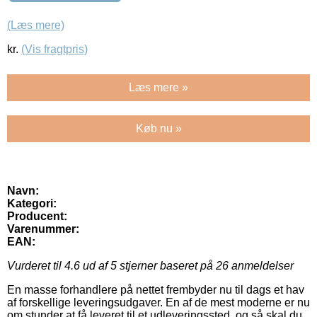
(Læs mere)
kr.
(Vis fragtpris)
Læs mere »
Køb nu »
Navn:
Kategori:
Producent:
Varenummer:
EAN:
Vurderet til
4.6
ud af 5 stjerner baseret på
26
anmeldelser
En masse forhandlere på nettet frembyder nu til dags et hav
af forskellige leveringsudgaver. En af de mest moderne er nu
om stunder at få leveret til et udleveringssted, og så skal du