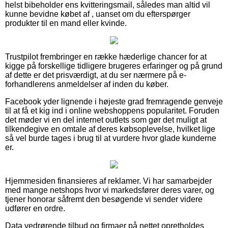
helst bibeholder ens kvitteringsmail, således man altid vil
kunne bevidne købet af , uanset om du efterspørger
produkter til en mand eller kvinde.
Trustpilot frembringer en række hæderlige chancer for at
kigge på forskellige tidligere brugeres erfaringer og på grund
af dette er det prisværdigt, at du ser nærmere på e-
forhandlerens anmeldelser af inden du køber.
Facebook yder lignende i højeste grad fremragende genveje
til at få et kig ind i online webshoppens popularitet. Foruden
det møder vi en del internet outlets som gør det muligt at
tilkendegive en omtale af deres købsoplevelse, hvilket lige
så vel burde tages i brug til at vurdere hvor glade kunderne
er.
Hjemmesiden finansieres af reklamer. Vi har samarbejder
med mange netshops hvor vi markedsfører deres varer, og
tjener honorar såfremt den besøgende vi sender videre
udfører en ordre.
Data vedrørende tilbud og firmaer på nettet opretholdes