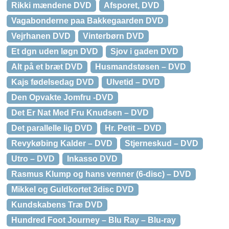
Rikki mændene DVD
Afsporet, DVD
Vagabonderne paa Bakkegaarden DVD
Vejrhanen DVD
Vinterbørn DVD
Et dgn uden løgn DVD
Sjov i gaden DVD
Alt på et bræt DVD
Husmandstøsen – DVD
Kajs fødelsedag DVD
Ulvetid – DVD
Den Opvakte Jomfru -DVD
Det Er Nat Med Fru Knudsen – DVD
Det parallelle lig DVD
Hr. Petit – DVD
Revykøbing Kalder – DVD
Stjerneskud – DVD
Utro – DVD
Inkasso DVD
Rasmus Klump og hans venner (6-disc) – DVD
Mikkel og Guldkortet 3disc DVD
Kundskabens Træ DVD
Hundred Foot Journey – Blu Ray – Blu-ray