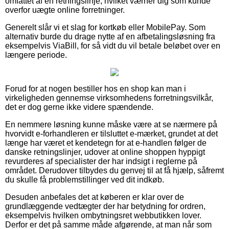
omfattet af en retningslinje, hvilket værner dig som kunde
overfor uægte online forretninger.
Generelt slår vi et slag for kortkøb eller MobilePay. Som
alternativ burde du drage nytte af en afbetalingsløsning fra
eksempelvis ViaBill, for så vidt du vil betale beløbet over en
længere periode.
Forud for at nogen bestiller hos en shop kan man i
virkeligheden gennemse virksomhedens forretningsvilkår,
det er dog gerne ikke videre spændende.
En nemmere løsning kunne måske være at se nærmere på
hvorvidt e-forhandleren er tilsluttet e-mærket, grundet at det
længe har været et kendetegn for at e-handlen følger de
danske retningslinjer, udover at online shoppen hyppigt
revurderes af specialister der har indsigt i reglerne på
området. Derudover tilbydes du genvej til at få hjælp, såfremt
du skulle få problemstillinger ved dit indkøb.
Desuden anbefales det at køberen er klar over de
grundlæggende vedtægter der har betydning for ordren,
eksempelvis hvilken ombytningsret webbutikken lover.
Derfor er det på samme måde afgørende, at man når som