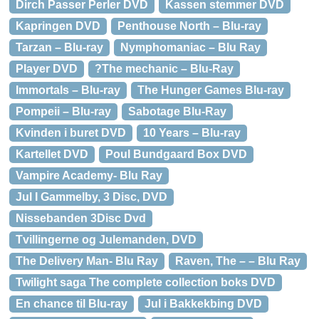
Dirch Passer Perler DVD
Kassen stemmer DVD
Kapringen DVD
Penthouse North – Blu-ray
Tarzan – Blu-ray
Nymphomaniac – Blu Ray
Player DVD
?The mechanic – Blu-Ray
Immortals – Blu-ray
The Hunger Games Blu-ray
Pompeii – Blu-ray
Sabotage Blu-Ray
Kvinden i buret DVD
10 Years – Blu-ray
Kartellet DVD
Poul Bundgaard Box DVD
Vampire Academy- Blu Ray
Jul I Gammelby, 3 Disc, DVD
Nissebanden 3Disc Dvd
Tvillingerne og Julemanden, DVD
The Delivery Man- Blu Ray
Raven, The – – Blu Ray
Twilight saga The complete collection boks DVD
En chance til Blu-ray
Jul i Bakkekbing DVD