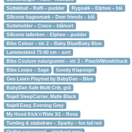
Sutteklud – Raffi – pudder
Rygsæk – Elphee – blå
Silicone hagesmæk – Deer friends – blå
Sutteholder – Croco – blå/sort
Silicone tallerken – Elphee – pudder
Bibs Colour – str. 2 – Baby Blue/Baby Blue
Lammeskind 75-90 cm – sort
Bibs Couture naturgummi – str. 2 – Peach/Woodchuck
Bibs Loops – Sage
Goody Klapvogn
Geo Learn Playmat by BabyDan – Blue
BabyDan Safe Multi Crib, grå
Najell SleepCarrier, Matte Black
Najell Easy, Evening Grey
My Hood Kick'n'Ride 3i1 – Rosa
Tumling & stabelræv – Sparky – fox tail red
Quiltet sengerand – elephant grey