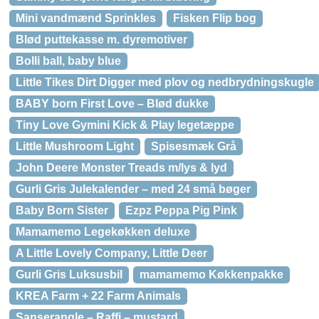
Mini vandmænd Sprinkles
Fisken Flip bog
Blød puttekasse m. dyremotiver
Bolli ball, baby blue
Little Tikes Dirt Digger med plov og nedbrydningskugle
BABY born First Love – Blød dukke
Tiny Love Gymini Kick & Play legetæppe
Little Mushroom Light
Spisesmæk Grå
John Deere Monster Treads m/lys & lyd
Gurli Gris Julekalender – med 24 små bøger
Baby Born Sister
Ezpz Peppa Pig Pink
Mamamemo Legekøkken deluxe
A Little Lovely Company, Little Deer
Gurli Gris Luksusbil
mamamemo Køkkenpakke
KREA Farm + 22 Farm Animals
Sanserangle – Raffi – mustard