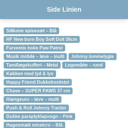
Side Linien
Silikone spisesæt – Blå
HF New born Boy Soft Doll 30cm
Farvemix boks Paw Patrol
Musik mobile – løve – multi
Johnny lommelygte
Tandlægekuffert – Metal
Legemåtte – rund
Køkken med lyd & lys
Happy Friend Dukkebordstol
Chase – SUPER PAWS 37 cm
Hængeuro – løve – multi
Push & Roll Johnny Tractor
Dukke paraplyklapvogn – Pink
Hagesmæk m/velcro – Blå