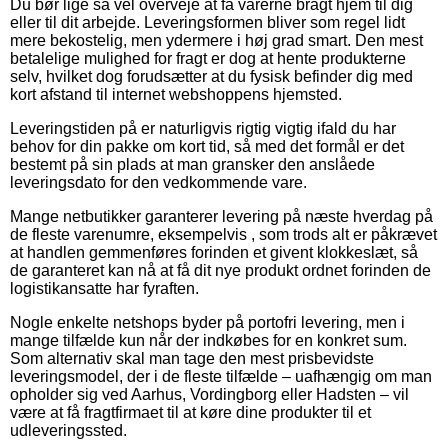
Du bør lige så vel overveje at få varerne bragt hjem til dig
eller til dit arbejde. Leveringsformen bliver som regel lidt
mere bekostelig, men ydermere i høj grad smart. Den mest
betalelige mulighed for fragt er dog at hente produkterne
selv, hvilket dog forudsætter at du fysisk befinder dig med
kort afstand til internet webshoppens hjemsted.
Leveringstiden på er naturligvis rigtig vigtig ifald du har
behov for din pakke om kort tid, så med det formål er det
bestemt på sin plads at man gransker den anslåede
leveringsdato for den vedkommende vare.
Mange netbutikker garanterer levering på næste hverdag på
de fleste varenumre, eksempelvis , som trods alt er påkrævet
at handlen gemmenføres forinden et givent klokkeslæt, så
de garanteret kan nå at få dit nye produkt ordnet forinden de
logistikansatte har fyraften.
Nogle enkelte netshops byder på portofri levering, men i
mange tilfælde kun når der indkøbes for en konkret sum.
Som alternativ skal man tage den mest prisbevidste
leveringsmodel, der i de fleste tilfælde – uafhængig om man
opholder sig ved Aarhus, Vordingborg eller Hadsten – vil
være at få fragtfirmaet til at køre dine produkter til et
udleveringssted.