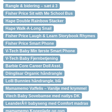
Rangle & bidering – sæt á 3
Fisher Price Sit with Me School Bus
Hape Double Rainbow Stacker
Hape Walk-A-Long Snail
Fisher Price Laugh & Learn Storybook Rhymes
Fisher Price Smart Phone
V-Tech Baby Min første Smart Phone
V-Tech Baby Fjernbetjening
Barbie Core Career Doll Asst.
Diinglisar Organic håndrangle
Lolli Bunnies håndrangle, blå
Mamamemo Vaffelis – Vanilje med krymmel
Vtech Baby Sovebamse med natlys DK
LeanderÂ® babyseng med Comfort madras
mamamemo Kogeplade og ovn