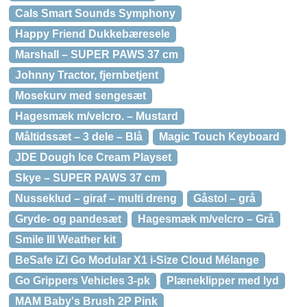
Cals Smart Sounds Symphony
Happy Friend Dukkebæresele
Marshall – SUPER PAWS 37 cm
Johnny Tractor, fjernbetjent
Mosekurv med sengesæt
Hagesmæk m/velcro. – Mustard
Måltidssæt – 3 dele – Blå
Magic Touch Keyboard
JDE Dough Ice Cream Playset
Skye – SUPER PAWS 37 cm
Nusseklud – giraf – multi dreng
Gåstol – grå
Gryde- og pandesæt
Hagesmæk m/velcro – Grå
Smile III Weather kit
BeSafe iZi Go Modular X1 i-Size Cloud Mélange
Go Grippers Vehicles 3-pk
Plæneklipper med lyd
MAM Baby's Brush 2P Pink