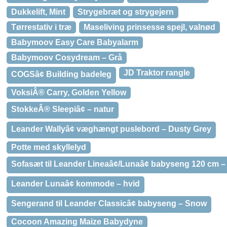
Dukkelift, Mint
Strygebræt og strygejern
Tørrestativ i træ
Maseliving prinsesse spejl, valnød
Babymoov Easy Care Babyalarm
Babymoov Cosydream – Grå
JD Traktor rangle
COGSâ¢ Building badeleg
VoksiÂ® Carry, Golden Yellow
StokkeÂ® Sleepiâ¢ – natur
Leander Wallyâ¢ væghængt puslebord – Dusty Grey
Potte med skyllelyd
Sofasæt til Leander Lineaâ¢/Lunaâ¢ babyseng 120 cm –
Leander Lunaâ¢ kommode – hvid
Sengerand til Leander Classicâ¢ babyseng – Snow
Cocoon Amazing Maize Babydyne