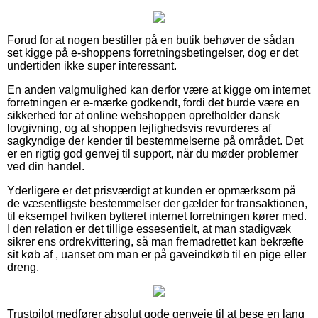
Forud for at nogen bestiller på en butik behøver de sådan
set kigge på e-shoppens forretningsbetingelser, dog er det
undertiden ikke super interessant.
En anden valgmulighed kan derfor være at kigge om internet
forretningen er e-mærke godkendt, fordi det burde være en
sikkerhed for at online webshoppen opretholder dansk
lovgivning, og at shoppen lejlighedsvis revurderes af
sagkyndige der kender til bestemmelserne på området. Det
er en rigtig god genvej til support, når du møder problemer
ved din handel.
Yderligere er det prisværdigt at kunden er opmærksom på
de væsentligste bestemmelser der gælder for transaktionen,
til eksempel hvilken bytteret internet forretningen kører med.
I den relation er det tillige essesentielt, at man stadigvæk
sikrer ens ordrekvittering, så man fremadrettet kan bekræfte
sit køb af , uanset om man er på gaveindkøb til en pige eller
dreng.
Trustpilot medfører absolut gode genveje til at bese en lang