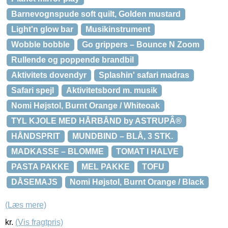
Barnevognspude soft quilt, Golden mustard
Light'n glow bar
Musikinstrument
Wobble bobble
Go grippers – Bounce N Zoom
Rullende og poppende brandbil
Aktivitets dovendyr
Splashin' safari madras
Safari spejl
Aktivitetsbord m. musik
Nomi Højstol, Burnt Orange / Whiteoak
TYL KJOLE MED HÅRBÅND by ASTRUPÂ®
HÅNDSPRIT
MUNDBIND – BLÅ, 3 STK.
MADKASSE – BLOMME
TOMAT I HALVE
PASTA PAKKE
MEL PAKKE
TOFU
DÅSEMAJS
Nomi Højstol, Burnt Orange / Black
(Læs mere)
kr.
(Vis fragtpris)