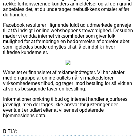
række forhenværende kunders anmeldelser og af den grund
anbefales det, at du undersøger netbutikkens omtaler af før
du handler.
Facebook resulterer i lignende fuldt ud udmærkede genveje
til at få indsigt i online webshoppens troværdighed. Desuden
møder vi endda internet virksomheder som giver folk
mulighed for at frembringe en bedømmelse af ordreforløbet,
som ligeledes burde udnyttes til at få et indblik i hvor
tilfredse kunderne er.
Websitet er finansieret af reklameindtægter. Vi har aftaler
med en gruppe af online outlets når vi markedsfører
virksomhedernes tilbud, og tager imod betaling for så vidt en
af vores besøgende laver en bestilling.
Informationer omkring tilbud og internet handler ajourføres
jævnligt, men der tages ikke ansvar for justeringer der
eventuelt er udført efter at vi senest opdaterede
hjemmesidens data.
BITLY: