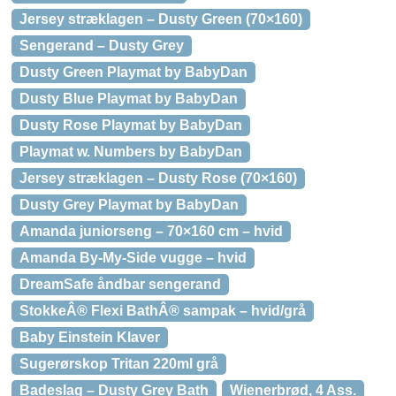
Jersey stræklagen – Dusty Green (70×160)
Sengerand – Dusty Grey
Dusty Green Playmat by BabyDan
Dusty Blue Playmat by BabyDan
Dusty Rose Playmat by BabyDan
Playmat w. Numbers by BabyDan
Jersey stræklagen – Dusty Rose (70×160)
Dusty Grey Playmat by BabyDan
Amanda juniorseng – 70×160 cm – hvid
Amanda By-My-Side vugge – hvid
DreamSafe åndbar sengerand
StokkeÂ® Flexi BathÂ® sampak – hvid/grå
Baby Einstein Klaver
Sugerørskop Tritan 220ml grå
Badeslag – Dusty Grey Bath
Wienerbrød, 4 Ass.