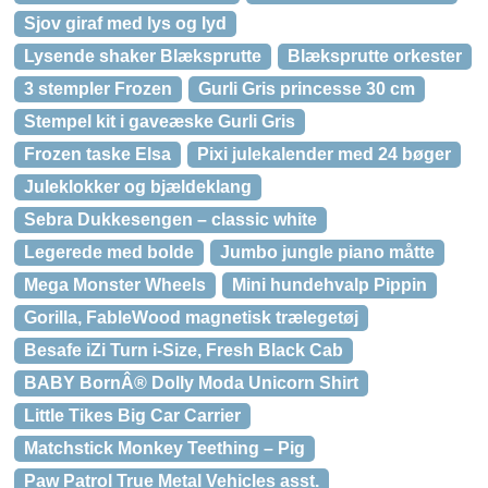
Sjov giraf med lys og lyd
Lysende shaker Blæksprutte
Blæksprutte orkester
3 stempler Frozen
Gurli Gris princesse 30 cm
Stempel kit i gaveæske Gurli Gris
Frozen taske Elsa
Pixi julekalender med 24 bøger
Juleklokker og bjældeklang
Sebra Dukkesengen – classic white
Legerede med bolde
Jumbo jungle piano måtte
Mega Monster Wheels
Mini hundehvalp Pippin
Gorilla, FableWood magnetisk trælegetøj
Besafe iZi Turn i-Size, Fresh Black Cab
BABY BornÂ® Dolly Moda Unicorn Shirt
Little Tikes Big Car Carrier
Matchstick Monkey Teething – Pig
Paw Patrol True Metal Vehicles asst.