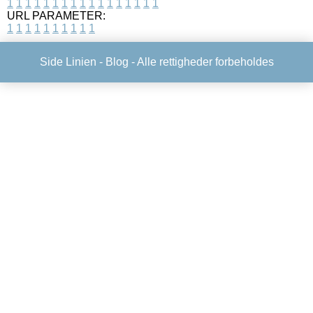
1
1
1
1
1
1
1
1
1
1
1
1
1
1
1
1
1
URL PARAMETER:
1
1
1
1
1
1
1
1
1
1
Side Linien -
Blog
- Alle rettigheder forbeholdes