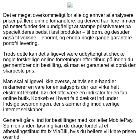
Det er meget overkommeligt for alle og enhver at analysere
priser på flere online forhandlere, og derved har flere firmaer
på nettet fundet det uundgåeligt at stampe prisniveauet på
specielt deres bedst i test produkter – til børn, og desuden
også til voksne – enormt, og endda nogle gange garantere
portofri levering.
Trods dette kan det alligevel være udbytterigt at checke
nogle forskellige online forretninger efter tilbud på inden du
gennemfører din bestilling, så man er garanteret at opnå den
skarpeste pris.
Man skal alligevel ikke overse, at hvis en e-handler
reklamerer en vare for en salgspris der kan virke helt
ekstremt letkøbt, bør det ofte være en indikator for en fup
online butik. Kortkøb er i hvert fald dækket ind under
Indsigelsesordningen, der skærmer dig imod uærlige
internet selskaber.
Generelt går vi ind for bestillinger med kort eller MobilePay.
Som en anden løsning kan du drage fordel af et
afbetalingstilbud fra fx ViaBill, hvis du hellere vil klare prisen
over tid.