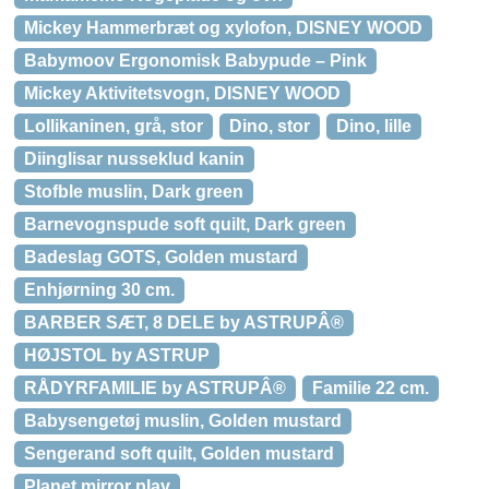
Mickey Hammerbræt og xylofon, DISNEY WOOD
Babymoov Ergonomisk Babypude – Pink
Mickey Aktivitetsvogn, DISNEY WOOD
Lollikaninen, grå, stor
Dino, stor
Dino, lille
Diinglisar nusseklud kanin
Stofble muslin, Dark green
Barnevognspude soft quilt, Dark green
Badeslag GOTS, Golden mustard
Enhjørning 30 cm.
BARBER SÆT, 8 DELE by ASTRUPÂ®
HØJSTOL by ASTRUP
RÅDYRFAMILIE by ASTRUPÂ®
Familie 22 cm.
Babysengetøj muslin, Golden mustard
Sengerand soft quilt, Golden mustard
Planet mirror play