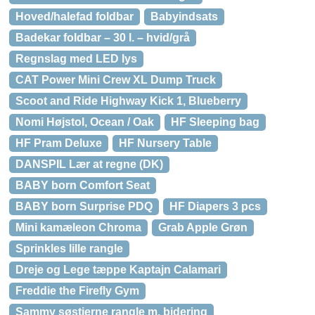
Hoved/halefad foldbar
Babyindsats
Badekar foldbar – 30 l. – hvid/grå
Regnslag med LED lys
CAT Power Mini Crew XL Dump Truck
Scoot and Ride Highway Kick 1, Blueberry
Nomi Højstol, Ocean / Oak
HF Sleeping bag
HF Pram Deluxe
HF Nursery Table
DANSPIL Lær at regne (DK)
BABY born Comfort Seat
BABY born Surprise PDQ
HF Diapers 3 pcs
Mini kamæleon Chroma
Grab Apple Grøn
Sprinkles lille rangle
Dreje og Lege tæppe Kaptajn Calamari
Freddie the Firefly Gym
Sammy søstjerne rangle m. bidering