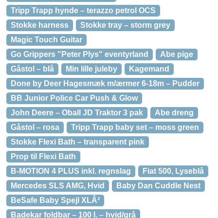
Tripp Trapp hynde – terazzo petrol OCS
Stokke harness
Stokke tray – storm grey
Magic Touch Guitar
Go Grippers "Peter Plys" eventyrland
Abe pige
Gåstol – blå
Min lille juleby
Kagemand
Done by Deer Hagesmæk m/ærmer 6-18m – Pudder
BB Junior Police Car Push & Glow
John Deere – Oball JD Traktor 3 pak
Abe dreng
Gåstol – rosa
Tripp Trapp baby set – moss green
Stokke Flexi Bath – transparent pink
Prop til Flexi Bath
B-MOTION 4 PLUS inkl. regnslag
Fiat 500, Lyseblå
Mercedes SLS AMG, Hvid
Baby Dan Cuddle Nest
BeSafe Baby Spejl XLÂ²
Badekar foldbar – 100 l. – hvid/grå