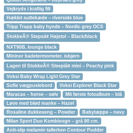
Vejkryds i kraftig filt
Hæklet suttekæde – riverside blue
Tripp Trapp baby hynde – Nordic grey OCS
StokkeÂ® Stepsâ¢ Højstol – Black/black
NXT90B, lounge black
Mininor badetermometer, isbjørn
Lagen til StokkeÂ® Sleepiâ¢ mini – Peachy pink
Voksi Baby Wrap Light Grey Star
Sofie vægpuslebord
Voksi Explorer Black Star
Maracas – horse – sølv
Mit første fotoalbum – blå
Løve med blød manke – Hazel
Rosaline dukkeseng – Powder
Babytæppe – navy
Milan Sport Duo Kombivogn – grå 90 cm.
Anti-slip melamin tallerken Contour Pudder