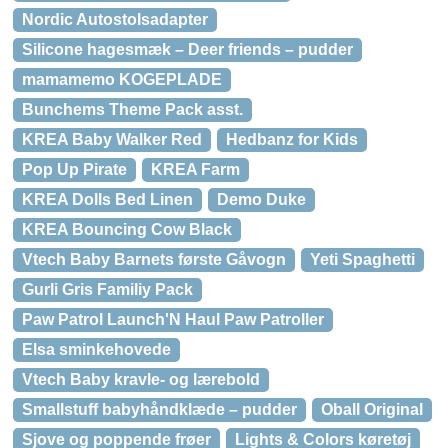
Nordic Autostolsadapter
Silicone hagesmæk – Deer friends – pudder
mamamemo KOGEPLADE
Bunchems Theme Pack asst.
KREA Baby Walker Red
Hedbanz for Kids
Pop Up Pirate
KREA Farm
KREA Dolls Bed Linen
Demo Duke
KREA Bouncing Cow Black
Vtech Baby Barnets første Gåvogn
Yeti Spaghetti
Gurli Gris Familiy Pack
Paw Patrol Launch'N Haul Paw Patroller
Elsa sminkehovede
Vtech Baby kravle- og lærebold
Smallstuff babyhåndklæde – pudder
Oball Original
Sjove og poppende frøer
Lights & Colors køretøj