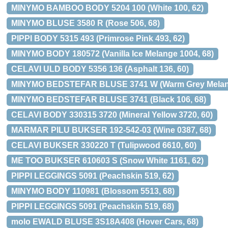
MINYMO BAMBOO BODY 5204 100 (White 100, 62)
MINYMO BLUSE 3580 R (Rose 506, 68)
PIPPI BODY 5315 493 (Primrose Pink 493, 62)
MINYMO BODY 180572 (Vanilla Ice Melange 1004, 68)
CELAVI ULD BODY 5356 136 (Asphalt 136, 60)
MINYMO BEDSTEFAR BLUSE 3741 W (Warm Grey Melang
MINYMO BEDSTEFAR BLUSE 3741 (Black 106, 68)
CELAVI BODY 330315 3720 (Mineral Yellow 3720, 60)
MARMAR PILU BUKSER 192-542-03 (Wine 0387, 68)
CELAVI BUKSER 330220 T (Tulipwood 6610, 60)
ME TOO BUKSER 610603 S (Snow White 1161, 62)
PIPPI LEGGINGS 5091 (Peachskin 519, 62)
MINYMO BODY 110981 (Blossom 5513, 68)
PIPPI LEGGINGS 5091 (Peachskin 519, 68)
molo EWALD BLUSE 3S18A408 (Hover Cars, 68)