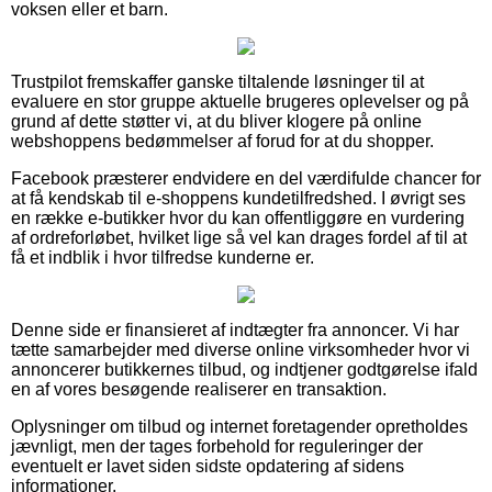
voksen eller et barn.
Trustpilot fremskaffer ganske tiltalende løsninger til at
evaluere en stor gruppe aktuelle brugeres oplevelser og på
grund af dette støtter vi, at du bliver klogere på online
webshoppens bedømmelser af forud for at du shopper.
Facebook præsterer endvidere en del værdifulde chancer for
at få kendskab til e-shoppens kundetilfredshed. I øvrigt ses
en række e-butikker hvor du kan offentliggøre en vurdering
af ordreforløbet, hvilket lige så vel kan drages fordel af til at
få et indblik i hvor tilfredse kunderne er.
Denne side er finansieret af indtægter fra annoncer. Vi har
tætte samarbejder med diverse online virksomheder hvor vi
annoncerer butikkernes tilbud, og indtjener godtgørelse ifald
en af vores besøgende realiserer en transaktion.
Oplysninger om tilbud og internet foretagender opretholdes
jævnligt, men der tages forbehold for reguleringer der
eventuelt er lavet siden sidste opdatering af sidens
informationer.