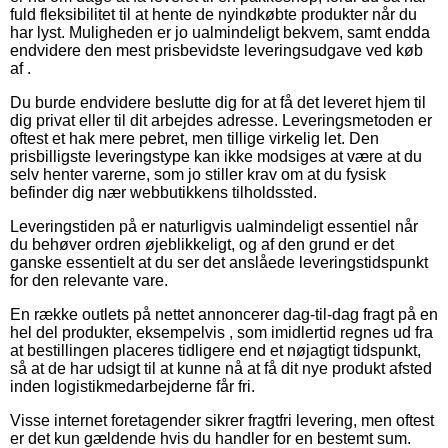
fuld fleksibilitet til at hente de nyindkøbte produkter når du
har lyst. Muligheden er jo ualmindeligt bekvem, samt endda
endvidere den mest prisbevidste leveringsudgave ved køb
af .
Du burde endvidere beslutte dig for at få det leveret hjem til
dig privat eller til dit arbejdes adresse. Leveringsmetoden er
oftest et hak mere pebret, men tillige virkelig let. Den
prisbilligste leveringstype kan ikke modsiges at være at du
selv henter varerne, som jo stiller krav om at du fysisk
befinder dig nær webbutikkens tilholdssted.
Leveringstiden på er naturligvis ualmindeligt essentiel når
du behøver ordren øjeblikkeligt, og af den grund er det
ganske essentielt at du ser det anslåede leveringstidspunkt
for den relevante vare.
En række outlets på nettet annoncerer dag-til-dag fragt på en
hel del produkter, eksempelvis , som imidlertid regnes ud fra
at bestillingen placeres tidligere end et nøjagtigt tidspunkt,
så at de har udsigt til at kunne nå at få dit nye produkt afsted
inden logistikmedarbejderne får fri.
Visse internet foretagender sikrer fragtfri levering, men oftest
er det kun gældende hvis du handler for en bestemt sum.