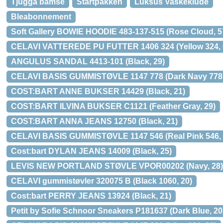
Tjugga bamse
Startpakken
Luksus Vaskeklude
Bleabonnement
Soft Gallery BOWIE HOODIE 483-137-515 (Rose Cloud, 5
CELAVI VATTEREDE PU FUTTER 1406 324 (Yellow 324, 
ANGULUS SANDAL 4413-101 (Black, 29)
CELAVI BASIS GUMMISTØVLE 1147 778 (Dark Navy 778,
COST:BART ANNE BUKSER 14429 (Black, 21)
COST:BART ILVINA BUKSER C1121 (Feather Gray, 29)
COST:BART ANNA JEANS 12750 (Black, 21)
CELAVI BASIS GUMMISTØVLE 1147 546 (Real Pink 546, 
Cost:bart DYLAN JEANS 14009 (Black, 25)
LEVIS NEW PORTLAND STØVLE VPOR00202 (Navy, 28)
CELAVI gummistøvler 320075 B (Black 1060, 20)
Cost:bart PERRY JEANS 13924 (Black, 21)
Petit by Sofie Schnoor Sneakers P181637 (Dark Blue, 20