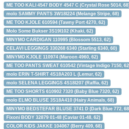
ME TOO KALI 4547 BODY 4547 C (Crystal Rose 5014, 68
molo SAMMY PANTS 3W18I224 (Melange Stripe, 68)
ME TOO KJOLE 610594 (Tawny Port 4270, 62)
Molo Some Bukser 3S19I102 (Khaki, 62)
MINYMO CARDIGAN 110995 (Blossom 5513, 62)
CELAVI LEGGINGS 330268 6340 (Starling 6340, 60)
MINYMO KJOLE 110974 (Maroon 4960, 62)
ME TOO PANTS SWEAT 610542 (Vintage Indigo 7150, 62
molo ERIN T-SHIRT 4S18A203 L (Lemur, 62)
molo SELENA LEGGINGS 4S18I207 (Raffia, 62)
ME TOO SHORTS 610902 7320 (Baby Blue 7320, 62)
molo ELMO BLUSE 3S18A410 (Hairy Animals, 68)
MINYMO BEDSTEFAR BLUSE 3741 D (Dark Blue 772, 68
Fixoni BODY 32879 01-48 (Caviar 01-48, 62)
COLOR KIDS JAKKE 104067 (Berry 409, 68)