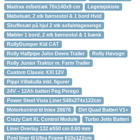
Madras m/betræk 70x140x9 cm
Legetøjskiste
Møbelsæt, 2 stk børnestol & 1 bord Hvid
Skuffesæt på hjul 2 stk sofa/etagesenge
Møbler 1 bord, 2 stk børnestol & 1 bænk
RollyDumper Kid CAT
Rolly Halfpipe John Deere Trailer
Rolly Høvogn
Rolly Junior Traktor m. Farm Trailer
Custom Classic XXI 12V
Pippi Villakulla inkl. figurer
24V – 12Ah batteri Peg Perego
Power Steel Vista Liner 549x274x122cm
Motorkontrol til Intex 26676
Dirt Quad Batteri V1+
Crazy Cart XL Control Module
Turbo Jetts Batteri
Liner Overlay 132 ø550 cm 0,60 mm
Pool liner til Ultra Frame 610x122cm