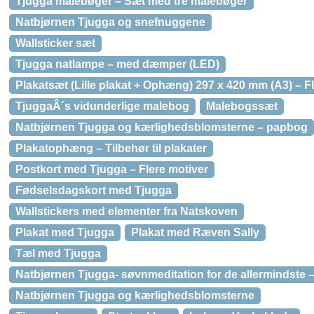
Tjugga malebøger – Sæt med tre malebøger
Natbjørnen Tjugga og snefnuggene
Wallsticker sæt
Tjugga natlampe – med dæmper (LED)
Plakatsæt (Lille plakat + Ophæng) 297 x 420 mm (A3) – F
TjuggaÂ´s vidunderlige malebog
Malebogssæt
Natbjørnen Tjugga og kærlighedsblomsterne – papbog
Plakatophæng – Tilbehør til plakater
Postkort med Tjugga – Flere motiver
Fødselsdagskort med Tjugga
Wallstickers med elementer fra Natskoven
Plakat med Tjugga
Plakat med Ræven Sally
Tæl med Tjugga
Natbjørnen Tjugga- søvnmeditation for de allermindste
Natbjørnen Tjugga og kærlighedsblomsterne