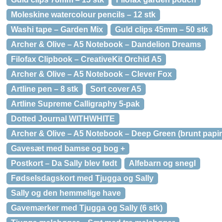
Moleskine watercolour pencils – 12 stk
Washi tape – Garden Mix
Guld clips 45mm – 50 stk
Archer & Olive – A5 Notebook – Dandelion Dreams
Filofax Clipbook – CreativeKit Orchid A5
Archer & Olive – A5 Notebook – Clever Fox
Artline pen – 8 stk
Sort cover A5
Artline Supreme Calligraphy 5-pak
Dotted Journal WITHWHITE
Archer & Olive – A5 Notebook – Deep Green (brunt papir
Gavesæt med bamse og bog +
Postkort – Da Sally blev født
Alfebarn og snegl
Fødselsdagskort med Tjugga og Sally
Sally og den hemmelige have
Gavemærker med Tjugga og Sally (6 stk)