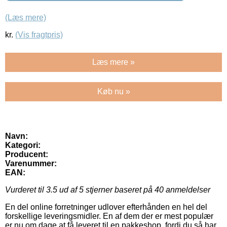
(Læs mere)
kr.
(Vis fragtpris)
Læs mere »
Køb nu »
Navn:
Kategori:
Producent:
Varenummer:
EAN:
Vurderet til
3.5
ud af 5 stjerner baseret på
40
anmeldelser
En del online forretninger udlover efterhånden en hel del
forskellige leveringsmidler. En af dem der er mest populær
er nu om dage at få leveret til en pakkeshop, fordi du så har