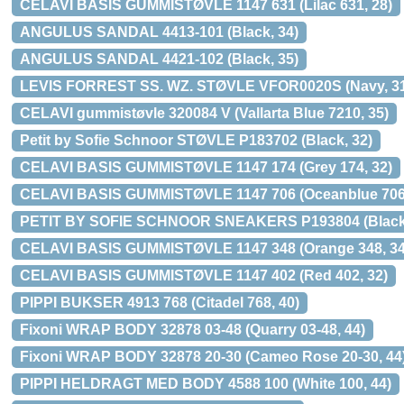
CELAVI BASIS GUMMISTØVLE 1147 631 (Lilac 631, 28)
ANGULUS SANDAL 4413-101 (Black, 34)
ANGULUS SANDAL 4421-102 (Black, 35)
LEVIS FORREST SS. WZ. STØVLE VFOR0020S (Navy, 3
CELAVI gummistøvle 320084 V (Vallarta Blue 7210, 35)
Petit by Sofie Schnoor STØVLE P183702 (Black, 32)
CELAVI BASIS GUMMISTØVLE 1147 174 (Grey 174, 32)
CELAVI BASIS GUMMISTØVLE 1147 706 (Oceanblue 706,
PETIT BY SOFIE SCHNOOR SNEAKERS P193804 (Black,
CELAVI BASIS GUMMISTØVLE 1147 348 (Orange 348, 34
CELAVI BASIS GUMMISTØVLE 1147 402 (Red 402, 32)
PIPPI BUKSER 4913 768 (Citadel 768, 40)
Fixoni WRAP BODY 32878 03-48 (Quarry 03-48, 44)
Fixoni WRAP BODY 32878 20-30 (Cameo Rose 20-30, 44
PIPPI HELDRAGT MED BODY 4588 100 (White 100, 44)