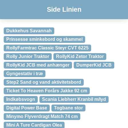
Side Linien
Dukkehus Savannah
Prinsesse sminkebord og skammel
RollyFarmtrac Classic Steyr CVT 6225
Rolly Junior Traktor
RollyKid Zetor Traktor
RollyKid JCB med anhænger
DumperKid JCB
Gyngestativ i træ
Step2 Sand og vand aktivitetsbord
Ticket To Heaven Forårs Jakke 92 cm
Indkøbsvogn
Scania Liebherr Kranbil m/lyd
Digital Power Base
Togbane stor
Minymo Flyverdragt Match 74 cm
Mini A Ture Cardigan Olea