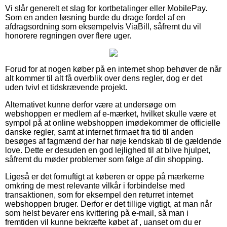
Vi slår generelt et slag for kortbetalinger eller MobilePay.
Som en anden løsning burde du drage fordel af en
afdragsordning som eksempelvis ViaBill, såfremt du vil
honorere regningen over flere uger.
Forud for at nogen køber på en internet shop behøver de når
alt kommer til alt få overblik over dens regler, dog er det
uden tvivl et tidskrævende projekt.
Alternativet kunne derfor være at undersøge om
webshoppen er medlem af e-mærket, hvilket skulle være et
sympol på at online webshoppen imødekommer de officielle
danske regler, samt at internet firmaet fra tid til anden
besøges af fagmænd der har nøje kendskab til de gældende
love. Dette er desuden en god lejlighed til at blive hjulpet,
såfremt du møder problemer som følge af din shopping.
Ligeså er det fornuftigt at køberen er oppe på mærkerne
omkring de mest relevante vilkår i forbindelse med
transaktionen, som for eksempel den returret internet
webshoppen bruger. Derfor er det tillige vigtigt, at man når
som helst bevarer ens kvittering på e-mail, så man i
fremtiden vil kunne bekræfte købet af , uanset om du er