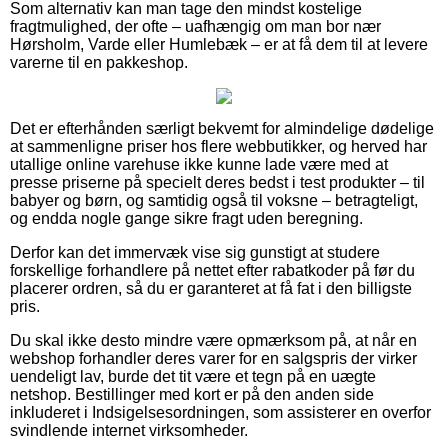
Som alternativ kan man tage den mindst kostelige
fragtmulighed, der ofte – uafhængig om man bor nær
Hørsholm, Varde eller Humlebæk – er at få dem til at levere
varerne til en pakkeshop.
Det er efterhånden særligt bekvemt for almindelige dødelige
at sammenligne priser hos flere webbutikker, og herved har
utallige online varehuse ikke kunne lade være med at
presse priserne på specielt deres bedst i test produkter – til
babyer og børn, og samtidig også til voksne – betragteligt,
og endda nogle gange sikre fragt uden beregning.
Derfor kan det immervæk vise sig gunstigt at studere
forskellige forhandlere på nettet efter rabatkoder på før du
placerer ordren, så du er garanteret at få fat i den billigste
pris.
Du skal ikke desto mindre være opmærksom på, at når en
webshop forhandler deres varer for en salgspris der virker
uendeligt lav, burde det tit være et tegn på en uægte
netshop. Bestillinger med kort er på den anden side
inkluderet i Indsigelsesordningen, som assisterer en overfor
svindlende internet virksomheder.