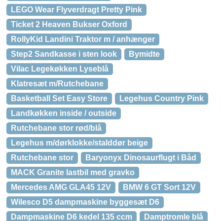
LEGO Wear Flyverdragt Pretty Pink
Ticket 2 Heaven Bukser Oxford
RollyKid Landini Traktor m / anhænger
Step2 Sandkasse i sten look
Bymidte
Vilac Legekøkken Lyseblå
Klatresæt m/Rutchebane
Basketball Set Easy Store
Legehus Country Pink
Landkøkken inside / outside
Rutchebane stor rød/blå
Legehus m/dørklokke/stalddør beige
Rutchebane stor
Baryonyx Dinosaurflugt i Båd
MACK Granite lastbil med gravko
Mercedes AMG GLA45 12V
BMW 6 GT Sort 12V
Wilesco D5 dampmaskine byggesæt D6
Dampmaskine D6 kedel 135 ccm
Damptromle blå