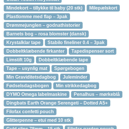
Mindekort – tillykke til baby (20 stk)
Milepælskort
Plastlomme med flap – 3pak
Drømmejunglen – godnathistorier
Barnets bog – rosa blomster (dansk)
Krystalklar tape
Stabilo fineliner 0.4 – 3pak
Dobbeltklæbende firkanter
Tapedispenser sort
Limstift 10g
Dobbeltklæbende tape
Tape – usynlig mat
Spørgebogen
Min Graviditetsdagbog
Juleminder
Fødselsdagsbogen
Min strikkedagbog
DYMO Omega labelmaskine
Penalhus – mørkeblå
Dingbats Earth Orange Serengeti – Dotted A5+
Filofax confetti pouch
Glitterpenne – etui med 10 stk
Guld clips 78mm – 15 stk
Filofax garden pouch