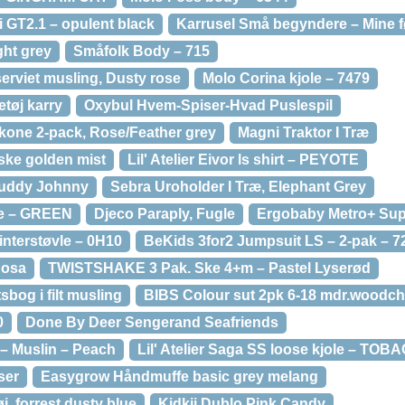
 GT2.1 – opulent black
Karrusel Små begyndere – Mine f
ght grey
Småfolk Body – 715
rviet musling, Dusty rose
Molo Corina kjole – 7479
tøj karry
Oxybul Hvem-Spiser-Hvad Puslespil
ikone 2-pack, Rose/Feather grey
Magni Traktor I Træ
ske golden mist
Lil' Atelier Eivor ls shirt – PEYOTE
Buddy Johnny
Sebra Uroholder I Træ, Elephant Grey
ke – GREEN
Djeco Paraply, Fugle
Ergobaby Metro+ Sup
interstøvle – 0H10
BeKids 3for2 Jumpsuit LS – 2-pak – 7
Rosa
TWISTSHAKE 3 Pak. Ske 4+m – Pastel Lyserød
sbog i filt musling
BIBS Colour sut 2pk 6-18 mdr.woodchu
0
Done By Deer Sengerand Seafriends
– Muslin – Peach
Lil' Atelier Saga SS loose kjole – T
ser
Easygrow Håndmuffe basic grey melang
, forrest dusty blue
Kidkii Dublo Pink Candy