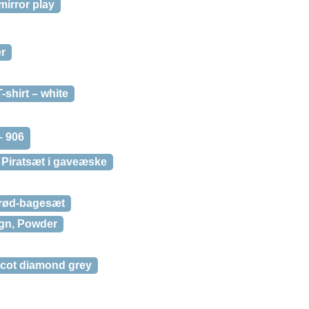
mirror play
r
-shirt – white
– 906
 Piratsæt i gaveæske
rød-bagesæt
ogn, Powder
ot diamond grey