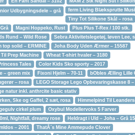
er
En Fant Sandal – 3102
MAM 2 Stk Night Sut I Siliko
ferm Living Blæksprutte Mus
unior Udbygningsdele – grå
Tiny Tot Silikone Skål – rosa
 Grå
Magni Hoppeko, Rust
Plus Plus T-Rex / 100 stk.
ds Rund – Wild Rose
Sebra Aktivitetslegetøj, løven Lee,
lim top solid – ERMINE
Joha Body Uden Ærmer – 15587
 Til Prep Machine
Wheat T-shirt hvaler – 3180
rincess Tales
Color Kids Sko sporty – 2017
e – green mix
Fixoni Hjelm – 70-11
bObles Ælling Lille 
gerør – rosa
LEGO Storage Lego Opbevaringskasse 8 –
atur inkl. anthrcite basic stativ
ken, Ske og Gaffel, 2 sæt, rosa
Himmelpind Til Leanders
egulv cirkel plum
Oxybul Modellervoks 5 Farver
ml, Nightfall, dreamy rose
Heldragt i Uld – Joha – Grå 1
mldos – 2001
ThatÂ´s Mine Ammepude Clover