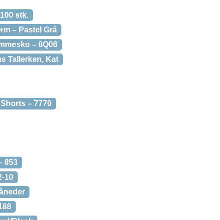
100 stk.
m – Pastel Grå
emmesko – 0Q06
s Tallerken, Kat
Shorts – 7770
– 853
2-10
Måneder
188