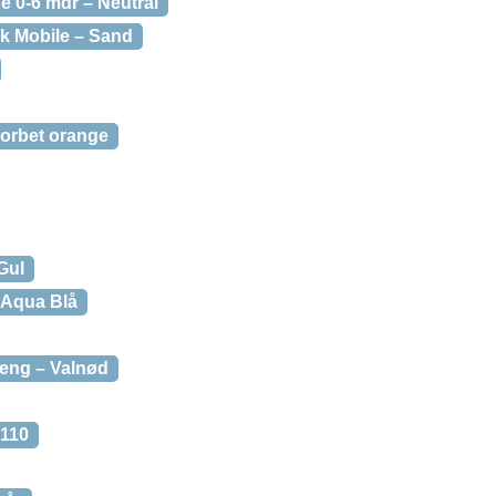
ne 0-6 mdr – Neutral
ik Mobile – Sand
 sorbet orange
Gul
 Aqua Blå
eng – Valnød
5110