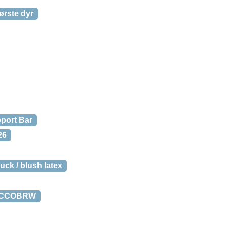
ørste dyr
port Bar
26
ck / blush latex
OBACCOBRW