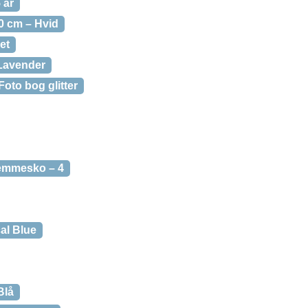
 år
 cm – Hvid
et
Lavender
Foto bog glitter
emmesko – 4
al Blue
Blå