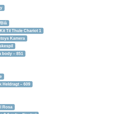
ey
/Blå
it Til Thule Chariot 1
ntoys Kamera
skespil
a body – 851
e
 Heldragt – 609
l Rosa