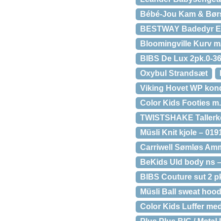
Bébé-Jou Kam & Børst
BESTWAY Badedyr E
Bloomingville Kurv m/
BIBS De Lux 2pk.0-36 
Oxybul Strandsæt
Viking Hovet WP kond
Color Kids Footies m. 
TWISTSHAKE Tallerke
Müsli Knit kjole – 01
Carriwell Sømløs Am
BeKids Uld body ns –
BIBS Couture sut 2 pk
Müsli Ball sweat hoo
Color Kids Luffer med