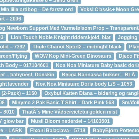
Opbevaringskasse 8 – Sand Grøn
Min lille ordbog – De første ord
Voksi Classic+ Moon Gr
rt – 2006
 og Newborn Support Med Varmefølsom Prop – Transparent
93
Lion Touch Noble Knight ridderskjold, blåt
Jogging K
olid – 7392
Thule Chariot Sport2 – midnight black
Pla
green/Flying
WOW Kop Mini-Green Dinosaurs
Djeco Fi
ach Body – 017104601
Noa Noa Miniature Baby basic dori
orer – babynest, Doeskin
Reima Rannassa bukser – BLÅ
ight lavender
Noa Noa Miniature Doria body L/S – 1053
 (2-Pack) – 1150
Oxybul Katten Diana – bidering og rangl
08
Minymo 2 Pak Basic T-Shirt – Dark Pink 568
Småfolk
– 8010
ThatÂ´s Mine Vådservietetui golden mist
n' glow bar
Müsli Bloom nederdel – 14103601
jole – LARK
Fixoni Balaclava – 5718
BabyBjörn Pottesto