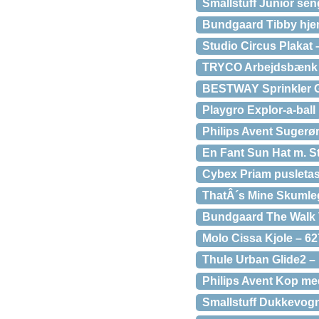
Smallstuff Junior se
Bundgaard Tibby hj
Studio Circus Plakat
TRYCO Arbejdsbænk
BESTWAY Sprinkler G
Playgro Explor-a-ball
Philips Avent Sugerørs
En Fant Sun Hat m. St
Cybex Priam pusletas
ThatÂ´s Mine Skumleg
Bundgaard The Walk 
Molo Cissa Kjole – 6
Thule Urban Glide2 – 
Philips Avent Kop med 
Smallstuff Dukkevog