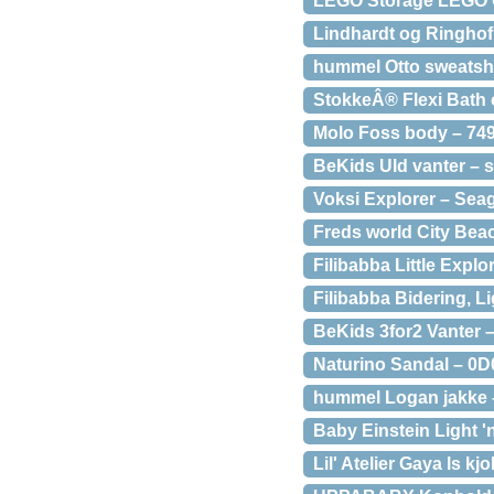
LEGO Storage LEGO 
Lindhardt og Ringhof 
hummel Otto sweatshi
StokkeÂ® Flexi Bath
Molo Foss body – 74
BeKids Uld vanter – s
Voksi Explorer – Sea
Freds world City Be
Filibabba Little Expl
Filibabba Bidering, L
BeKids 3for2 Vanter –
Naturino Sandal – 0D
hummel Logan jakke 
Baby Einstein Light '
Lil' Atelier Gaya ls k