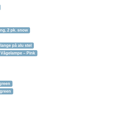
ng, 2 pk. snow
nge på alu stel
Vågelampe – Pink
green
 green