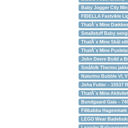
Baby Jogger City Mini
FIDELLA Fastvikle Li
ThatÂ´s Mine Dækkese
Smallstuff Baby senge
ThatÂ´s Mine Skål sil
ThatÂ´s Mine Pusleta
John Deere Build a 
Småfolk Thermo jak
Naturino Bubble Vl, V
Joha Futter – 15537 
ThatÂ´s Mine Aktivitet
Bundgaard Gaia – 74
Filibabba Hagesmæk 
LEGO Wear Badebuk
Leander Babysengetøj