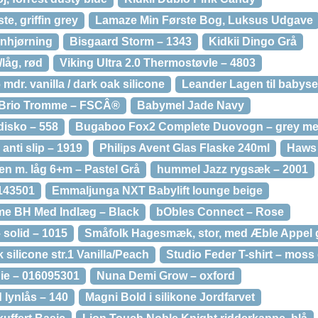
e, griffin grey
Lamaze Min Første Bog, Luksus Udgave
nhjørning
Bisgaard Storm – 1343
Kidkii Dingo Grå
låg, rød
Viking Ultra 2.0 Thermostøvle – 4803
mdr. vanilla / dark oak silicone
Leander Lagen til babyse
Brio Tromme – FSCÂ®
Babymel Jade Navy
isko – 558
Bugaboo Fox2 Complete Duovogn – grey mela
anti slip – 1919
Philips Avent Glas Flaske 240ml
Haws 
n m. låg 6+m – Pastel Grå
hummel Jazz rygsæk – 2001
9143501
Emmaljunga NXT Babylift lounge beige
me BH Med Indlæg – Black
bObles Connect – Rose
 solid – 1015
Småfolk Hagesmæk, stor, med Æble Appel 
 silicone str.1 Vanilla/Peach
Studio Feder T-shirt – moss
die – 016095301
Nuna Demi Grow – oxford
 lynlås – 140
Magni Bold i silikone Jordfarvet