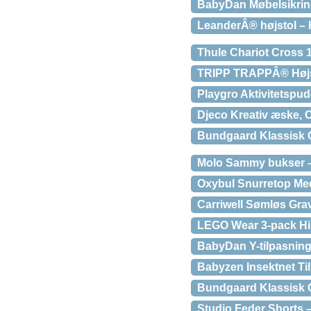
BabyDan Møbelsikri
LeanderÂ® højstol – 
Thule Chariot Cross 1
TRIPP TRAPPÂ® Højs
Playgro Aktivitetspud
Djeco Kreativ æske, C
Bundgaard Klassisk 
Molo Sammy bukser 
Oxybul Snurretop Me
Carriwell Sømløs Grav
LEGO Wear 3-pack Hi
BabyDan Y-tilpasnin
Babyzen Insektnet Ti
Bundgaard Klassisk 
Studio Feder Shorts