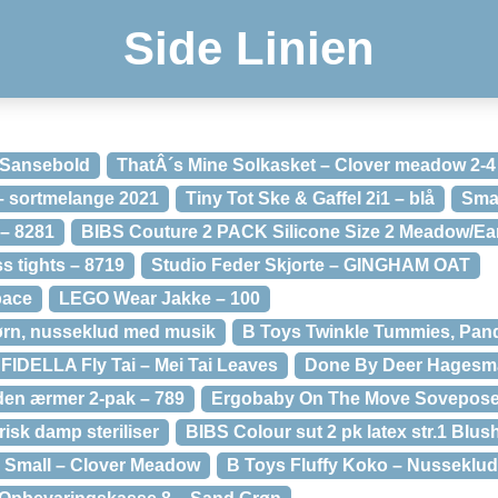
Side Linien
 Sansebold
ThatÂ´s Mine Solkasket – Clover meadow 2-
– sortmelange 2021
Tiny Tot Ske & Gaffel 2i1 – blå
Smal
 – 8281
BIBS Couture 2 PACK Silicone Size 2 Meadow/Ea
 tights – 8719
Studio Feder Skjorte – GINGHAM OAT
pace
LEGO Wear Jakke – 100
rn, nusseklud med musik
B Toys Twinkle Tummies, Pan
FIDELLA Fly Tai – Mei Tai Leaves
Done By Deer Hagesm
den ærmer 2-pak – 789
Ergobaby On The Move Sovepose
isk damp steriliser
BIBS Colour sut 2 pk latex str.1 Blus
 Small – Clover Meadow
B Toys Fluffy Koko – Nusseklud