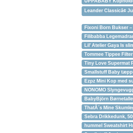
UPPABABY Kophold
Leander Classicâ¢ J
Fixoni Born Bukser –
Filibabba Legemadra
Lil' Atelier Gaya ls s
Tommee Tippee Filter
Tiny Love Supermat P
Smallstuff Baby tæpp
Ezpz Mini Kop med su
NONOMO Slyngevugge n
BabyBjörn Børnetaller
ThatÂ´s Mine Skumleg
Sebra Drikkedunk, 500
hummel Sweatshirt H