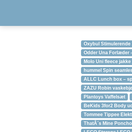
Oxybul Stimulerende
Odder Una Forlæder 
Molo Uni fleece jakke
hummel Spin seamless
ALLC Lunch box – s
ZAZU Robin vaskebjø
Plantoys Vaffelsæt
BeKids 3for2 Body u
Tommee Tippee Elektr
ThatÂ´s Mine Poncho