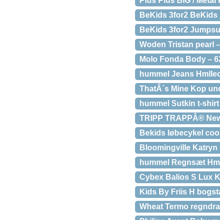
Plus Plus BIG / Metal 
BeKids 3for2 BeKids
BeKids 3for2 Jumpsui
Woden Tristan pearl 
Molo Fonda Body – 6
hummel Jeans Hmlleo
ThatÂ´s Mine Kop und
hummel Sutkin t-shirt
TRIPP TRAPPÂ® Newb
Bekids løbecykel cool
Bloomingville Katryn 
hummel Regnsæt Hmlr
Cybex Balios S Lux Kl
Kids By Friis H bogst
Wheat Termo regndrag