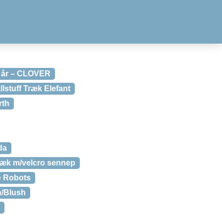
4 år – CLOVER
lstuff Træk Elefant
rth
da
æk m/velcro sennep
 Robots
h/Blush