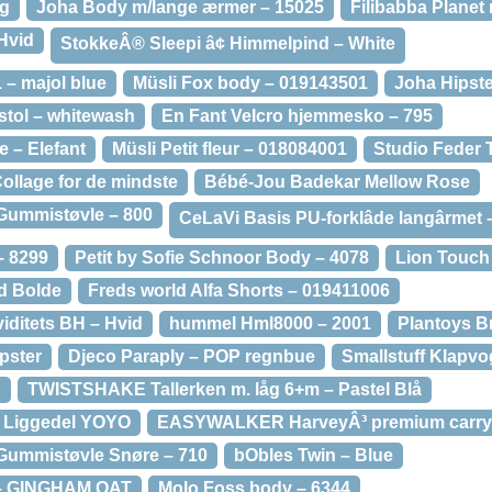
ng
Joha Body m/lange ærmer – 15025
Filibabba Planet 
Hvid
StokkeÂ® Sleepi â¢ Himmelpind – White
 – majol blue
Müsli Fox body – 019143501
Joha Hipste
tol – whitewash
En Fant Velcro hjemmesko – 795
e – Elefant
Müsli Petit fleur – 018084001
Studio Feder T
ollage for de mindste
Bébé-Jou Badekar Mellow Rose
Gummistøvle – 800
CeLaVi Basis PU-forklâde langârmet 
– 8299
Petit by Sofie Schnoor Body – 4078
Lion Touch
d Bolde
Freds world Alfa Shorts – 019411006
iditets BH – Hvid
hummel Hml8000 – 2001
Plantoys B
pster
Djeco Paraply – POP regnbue
Smallstuff Klapv
g
TWISTSHAKE Tallerken m. låg 6+m – Pastel Blå
l Liggedel YOYO
EASYWALKER HarveyÂ³ premium carryc
Gummistøvle Snøre – 710
bObles Twin – Blue
 – GINGHAM OAT
Molo Foss body – 6344