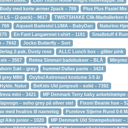
kuffert Basic
Lion Touch Noble Knight ridderkappe, blå
 Body med korte ærmer 2pack – 789
Plus Plus Pastel Mix 
t LS – (2-pack) – 9617
TWISTSHAKE Clik-Madtallerken 6+
– 769
Aquasit Badestol LUMA – BabyDan
Naturino Hj
275
En Fant Langærmet t-shirt – 1161
Smallstuff 4 Rum
 – 7642
Jocko Butterfly – Sort
erlag 2-pak, Dusty rose
ALLC Lunch box – glitter pink
 s/s – 3507
Reima Simmari badebukser – BLÅ
Minymo 
orn Sæt – grey
hummel Dallas pants – 3424
 grey MINI
Oxybul Astronaut kostume 3-5 år
Hylde, Natur
BeKids Uld jumpsuit – solid – 7392
eva mini – 3421
MP Denmark Terry baby ankelstrømpe 
apvogn – soho grey på silver stel
Fixoni Beanie hue – 5
av med hvalros til navnetog
Purelove Stjerne Rund 0-6 
t Aiko junior – 1020
MP Denmark Uld Strømpebukser – 