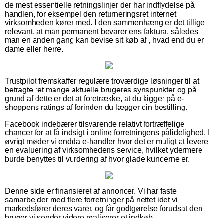
de mest essentielle retningslinjer der har indflydelse på
handlen, for eksempel den returneringsret internet
virksomheden kører med. I den sammenhæng er det tillige
relevant, at man permanent bevarer ens faktura, således
man en anden gang kan bevise sit køb af , hvad end du er
dame eller herre.
Trustpilot fremskaffer regulære troværdige løsninger til at
betragte ret mange aktuelle brugeres synspunkter og på
grund af dette er det at foretrække, at du kigger på e-
shoppens ratings af forinden du lægger din bestilling.
Facebook indebærer tilsvarende relativt fortræffelige
chancer for at få indsigt i online forretningens pålidelighed. I
øvrigt møder vi endda e-handler hvor det er muligt at levere
en evaluering af virksomhedens service, hvilket ydermere
burde benyttes til vurdering af hvor glade kunderne er.
Denne side er finansieret af annoncer. Vi har faste
samarbejder med flere forretninger på nettet idet vi
markedsfører deres varer, og får godtgørelse forudsat den
bruger vi sender videre realiserer et indkøb.