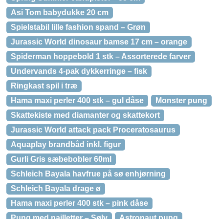
Asi Tom babydukke 20 cm
Spielstabil lille fashion spand – Grøn
Jurassic World dinosaur bamse 17 cm – orange
Spiderman hoppebold 1 stk – Assorterede farver
Undervands 4-pak dykkerringe – fisk
Ringkast spil i træ
Hama maxi perler 400 stk – gul dåse
Monster pung
Skattekiste med diamanter og skattekort
Jurassic World attack pack Proceratosaurus
Aquaplay brandbåd inkl. figur
Gurli Gris sæbebobler 60ml
Schleich Bayala havfrue på sø enhjørning
Schleich Bayala drage ø
Hama maxi perler 400 stk – pink dåse
Pung med pailletter – Sølv
Astronaut pung