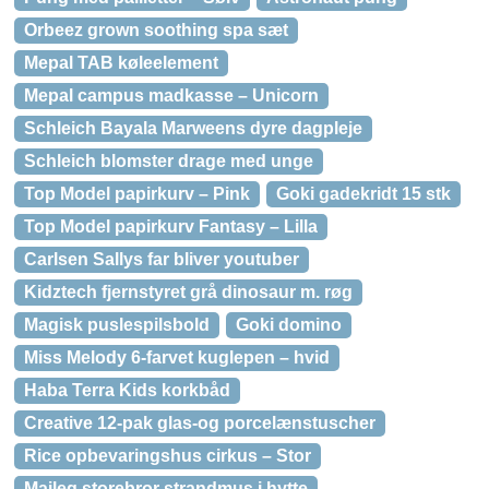
Orbeez grown soothing spa sæt
Mepal TAB køleelement
Mepal campus madkasse – Unicorn
Schleich Bayala Marweens dyre dagpleje
Schleich blomster drage med unge
Top Model papirkurv – Pink
Goki gadekridt 15 stk
Top Model papirkurv Fantasy – Lilla
Carlsen Sallys far bliver youtuber
Kidztech fjernstyret grå dinosaur m. røg
Magisk puslespilsbold
Goki domino
Miss Melody 6-farvet kuglepen – hvid
Haba Terra Kids korkbåd
Creative 12-pak glas-og porcelænstuscher
Rice opbevaringshus cirkus – Stor
Maileg storebror strandmus i hytte