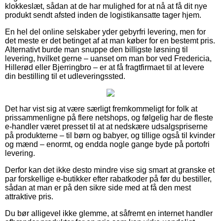
klokkeslæt, sådan at de har mulighed for at nå at få dit nye
produkt sendt afsted inden de logistikansatte tager hjem.
En hel del online selskaber yder gebyrfri levering, men for
det meste er det betinget af at man køber for en bestemt pris.
Alternativt burde man snuppe den billigste løsning til
levering, hvilket gerne – uanset om man bor ved Fredericia,
Hillerød eller Bjerringbro – er at få fragtfirmaet til at levere
din bestilling til et udleveringssted.
Det har vist sig at være særligt fremkommeligt for folk at
prissammenligne på flere netshops, og følgelig har de fleste
e-handler været presset til at at nedskære udsalgspriserne
på produkterne – til børn og babyer, og tillige også til kvinder
og mænd – enormt, og endda nogle gange byde på portofri
levering.
Derfor kan det ikke desto mindre vise sig smart at granske et
par forskellige e-butikker efter rabatkoder på før du bestiller,
sådan at man er på den sikre side med at få den mest
attraktive pris.
Du bør alligevel ikke glemme, at såfremt en internet handler