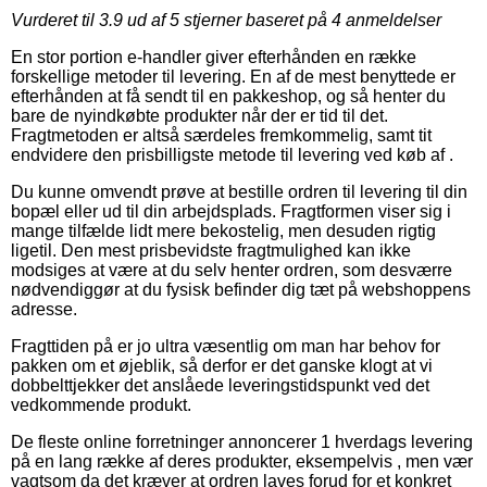
Vurderet til
3.9
ud af 5 stjerner baseret på
4
anmeldelser
En stor portion e-handler giver efterhånden en række
forskellige metoder til levering. En af de mest benyttede er
efterhånden at få sendt til en pakkeshop, og så henter du
bare de nyindkøbte produkter når der er tid til det.
Fragtmetoden er altså særdeles fremkommelig, samt tit
endvidere den prisbilligste metode til levering ved køb af .
Du kunne omvendt prøve at bestille ordren til levering til din
bopæl eller ud til din arbejdsplads. Fragtformen viser sig i
mange tilfælde lidt mere bekostelig, men desuden rigtig
ligetil. Den mest prisbevidste fragtmulighed kan ikke
modsiges at være at du selv henter ordren, som desværre
nødvendiggør at du fysisk befinder dig tæt på webshoppens
adresse.
Fragttiden på er jo ultra væsentlig om man har behov for
pakken om et øjeblik, så derfor er det ganske klogt at vi
dobbelttjekker det anslåede leveringstidspunkt ved det
vedkommende produkt.
De fleste online forretninger annoncerer 1 hverdags levering
på en lang række af deres produkter, eksempelvis , men vær
vagtsom da det kræver at ordren laves forud for et konkret