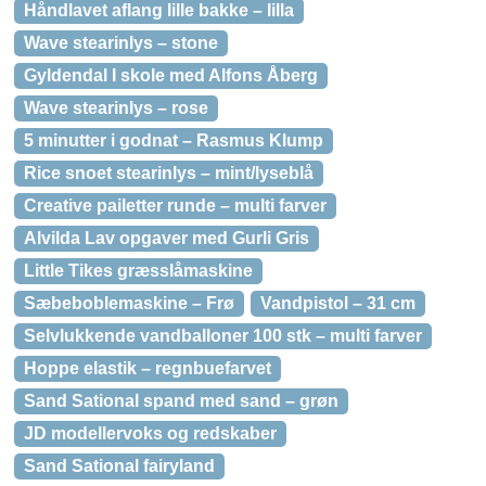
Håndlavet aflang lille bakke – lilla
Wave stearinlys – stone
Gyldendal I skole med Alfons Åberg
Wave stearinlys – rose
5 minutter i godnat – Rasmus Klump
Rice snoet stearinlys – mint/lyseblå
Creative pailetter runde – multi farver
Alvilda Lav opgaver med Gurli Gris
Little Tikes græsslåmaskine
Sæbeboblemaskine – Frø
Vandpistol – 31 cm
Selvlukkende vandballoner 100 stk – multi farver
Hoppe elastik – regnbuefarvet
Sand Sational spand med sand – grøn
JD modellervoks og redskaber
Sand Sational fairyland