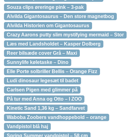
Souza clips øreringe pink – 3-pak
Alvilda Gigantosaurus – Den store magnetbog
Alvilda Historien om Gigantosaurus
Crazy Aarons putty slim mystifying mermaid – Stor
Læs med Landsholdet – Kasper Dolberg
Reer bilsæde cover Grå – Maxi
Sunnylife køletaske – Dino
Elle Porte solbriller Bellis – Orange Fizz
Ludi dinosaur legesæt til badet
Carlsen Pigen med glimmer på
På tur med Anna og Otto – I ZOO
Kinetic Sand 1,36 kg – Sandfarvet
Waboba Zoobers vandhoppebold – orange
Vandpistol blå haj
Spring Summer vandpistol – 58 cm