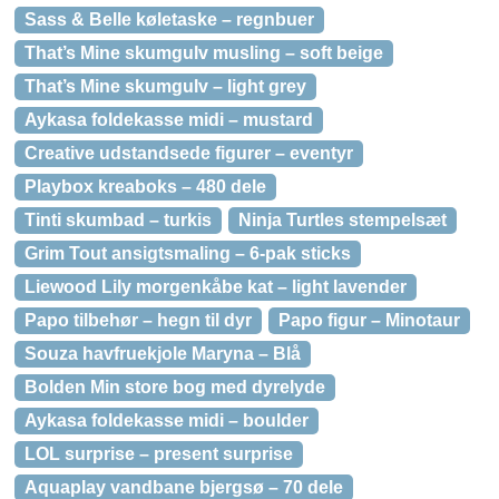
Sass & Belle køletaske – regnbuer
That’s Mine skumgulv musling – soft beige
That’s Mine skumgulv – light grey
Aykasa foldekasse midi – mustard
Creative udstandsede figurer – eventyr
Playbox kreaboks – 480 dele
Tinti skumbad – turkis
Ninja Turtles stempelsæt
Grim Tout ansigtsmaling – 6-pak sticks
Liewood Lily morgenkåbe kat – light lavender
Papo tilbehør – hegn til dyr
Papo figur – Minotaur
Souza havfruekjole Maryna – Blå
Bolden Min store bog med dyrelyde
Aykasa foldekasse midi – boulder
LOL surprise – present surprise
Aquaplay vandbane bjergsø – 70 dele