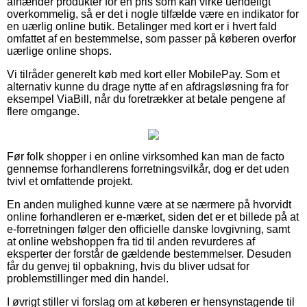
afhænder produkter for en pris som kan virke uendeligt
overkommelig, så er det i nogle tilfælde være en indikator for
en uærlig online butik. Betalinger med kort er i hvert fald
omfattet af en bestemmelse, som passer på køberen overfor
uærlige online shops.
Vi tilråder generelt køb med kort eller MobilePay. Som et
alternativ kunne du drage nytte af en afdragsløsning fra for
eksempel ViaBill, når du foretrækker at betale pengene af
flere omgange.
Før folk shopper i en online virksomhed kan man de facto
gennemse forhandlerens forretningsvilkår, dog er det uden
tvivl et omfattende projekt.
En anden mulighed kunne være at se nærmere på hvorvidt
online forhandleren er e-mærket, siden det er et billede på at
e-forretningen følger den officielle danske lovgivning, samt
at online webshoppen fra tid til anden revurderes af
eksperter der forstår de gældende bestemmelser. Desuden
får du genvej til opbakning, hvis du bliver udsat for
problemstillinger med din handel.
I øvrigt stiller vi forslag om at køberen er hensynstagende til