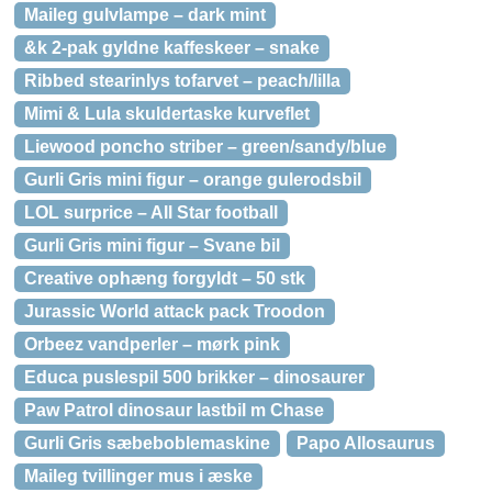
Maileg gulvlampe – dark mint
&k 2-pak gyldne kaffeskeer – snake
Ribbed stearinlys tofarvet – peach/lilla
Mimi & Lula skuldertaske kurveflet
Liewood poncho striber – green/sandy/blue
Gurli Gris mini figur – orange gulerodsbil
LOL surprice – All Star football
Gurli Gris mini figur – Svane bil
Creative ophæng forgyldt – 50 stk
Jurassic World attack pack Troodon
Orbeez vandperler – mørk pink
Educa puslespil 500 brikker – dinosaurer
Paw Patrol dinosaur lastbil m Chase
Gurli Gris sæbeboblemaskine
Papo Allosaurus
Maileg tvillinger mus i æske