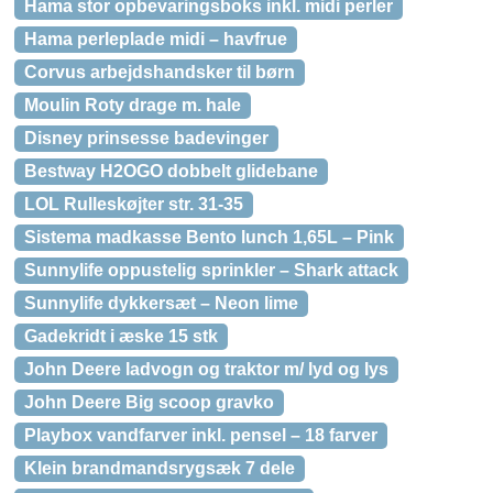
Hama stor opbevaringsboks inkl. midi perler
Hama perleplade midi – havfrue
Corvus arbejdshandsker til børn
Moulin Roty drage m. hale
Disney prinsesse badevinger
Bestway H2OGO dobbelt glidebane
LOL Rulleskøjter str. 31-35
Sistema madkasse Bento lunch 1,65L – Pink
Sunnylife oppustelig sprinkler – Shark attack
Sunnylife dykkersæt – Neon lime
Gadekridt i æske 15 stk
John Deere ladvogn og traktor m/ lyd og lys
John Deere Big scoop gravko
Playbox vandfarver inkl. pensel – 18 farver
Klein brandmandsrygsæk 7 dele