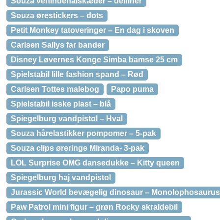
Souza venindehalskæder – delfiner
Souza ørestickers – dots
Petit Monkey tatoveringer – En dag i skoven
Carlsen Sallys far bander
Disney Løvernes Konge Simba bamse 25 cm
Spielstabil lille fashion spand – Rød
Carlsen Tottes malebog
Papo puma
Spielstabil isske plast – blå
Spiegelburg vandpistol – Hval
Souza hårelastikker pompomer – 5-pak
Souza clips øreringe Miranda- 3-pak
LOL Surprise OMG dansedukke – Kitty queen
Spiegelburg haj vandpistol
Jurassic World bevægelig dinosaur – Monolophosaurus
Paw Patrol mini figur – grøn Rocky skraldebil