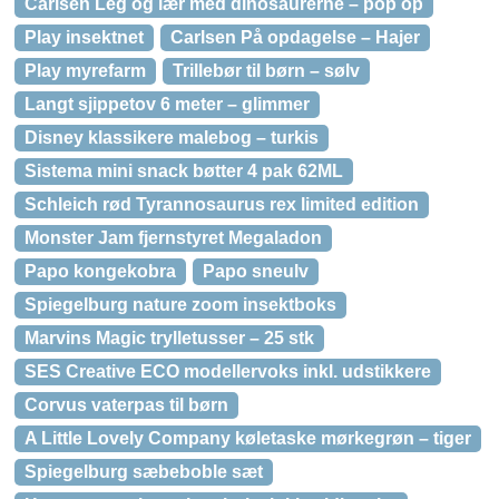
Carlsen Leg og lær med dinosaurerne – pop op
Play insektnet
Carlsen På opdagelse – Hajer
Play myrefarm
Trillebør til børn – sølv
Langt sjippetov 6 meter – glimmer
Disney klassikere malebog – turkis
Sistema mini snack bøtter 4 pak 62ML
Schleich rød Tyrannosaurus rex limited edition
Monster Jam fjernstyret Megaladon
Papo kongekobra
Papo sneulv
Spiegelburg nature zoom insektboks
Marvins Magic trylletusser – 25 stk
SES Creative ECO modellervoks inkl. udstikkere
Corvus vaterpas til børn
A Little Lovely Company køletaske mørkegrøn – tiger
Spiegelburg sæbeboble sæt