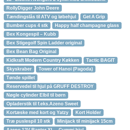
RollyDigger John Deere
Tændingslås til ATV og løbehjul
Get A Grip
Bumber cups 4 stk
Happy half champagne glass
Bex Kongespil – Kubb
Bex Stigegolf Spin Ladder original
Bex Bean Bag Original
Kidkraft Modern Country Køkken
Tactic BAGIT
Skyskraber
Tower of Hanoi (Pagoda)
Tønde spillet
Reservedel til hjul på GRUFF DESTROY
Nøgle cylinder Elbil til børn
Opladerstik til f.eks.Azeno Sweet
Kortæske med kort og Yatzy
Kort Holder
Træ puslespil 10 stk
Minijack til minijack 15cm
Azeno 12V Raptor XL – Gummi hjul