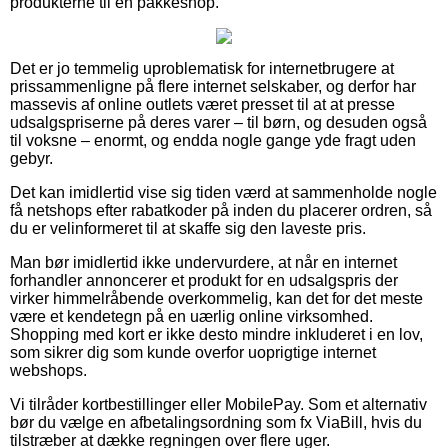
produkterne til en pakkeshop.
Det er jo temmelig uproblematisk for internetbrugere at
prissammenligne på flere internet selskaber, og derfor har
massevis af online outlets været presset til at at presse
udsalgspriserne på deres varer – til børn, og desuden også
til voksne – enormt, og endda nogle gange yde fragt uden
gebyr.
Det kan imidlertid vise sig tiden værd at sammenholde nogle
få netshops efter rabatkoder på inden du placerer ordren, så
du er velinformeret til at skaffe sig den laveste pris.
Man bør imidlertid ikke undervurdere, at når en internet
forhandler annoncerer et produkt for en udsalgspris der
virker himmelråbende overkommelig, kan det for det meste
være et kendetegn på en uærlig online virksomhed.
Shopping med kort er ikke desto mindre inkluderet i en lov,
som sikrer dig som kunde overfor uoprigtige internet
webshops.
Vi tilråder kortbestillinger eller MobilePay. Som et alternativ
bør du vælge en afbetalingsordning som fx ViaBill, hvis du
tilstræber at dække regningen over flere uger.