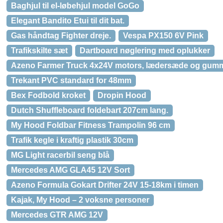
Baghjul til el-løbehjul model GoGo
Elegant Bandito Etui til dit bat.
Gas håndtag Fighter dreje.
Vespa PX150 6V Pink
Trafikskilte sæt
Dartboard nøglering med oplukker
Azeno Farmer Truck 4x24V motors, lædersæde og gumm
Trekant PVC standard for 48mm
Bex Fodbold kroket
Dropin Hood
Dutch Shuffleboard foldebart 207cm lang.
My Hood Foldbar Fitness Trampolin 96 cm
Trafik kegle i kraftig plastik 30cm
MG Light racerbil seng blå
Mercedes AMG GLA45 12V Sort
Azeno Formula Gokart Drifter 24V 15-18km i timen
Kajak, My Hood – 2 voksne personer
Mercedes GTR AMG 12V