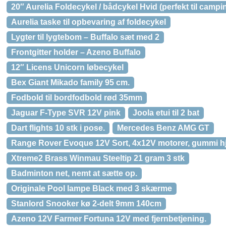
20″ Aurelia Foldecykel / bådcykel Hvid (perfekt til camp
Aurelia taske til opbevaring af foldecykel
Lygter til lygtebom – Buffalo sæt med 2
Frontgitter holder – Azeno Buffalo
12″ Licens Unicorn løbecykel
Bex Giant Mikado family 95 cm.
Fodbold til bordfodbold rød 35mm
Jaguar F-Type SVR 12V pink
Joola etui til 2 bat
Dart flights 10 stk i pose.
Mercedes Benz AMG GT
Range Rover Evoque 12V Sort, 4x12V motorer, gummi hj
Xtreme2 Brass Winmau Steeltip 21 gram 3 stk
Badminton net, nemt at sætte op.
Originale Pool lampe Black med 3 skærme
Stanlord Snooker kø 2-delt 9mm 140cm
Azeno 12V Farmer Fortuna 12V med fjernbetjening.