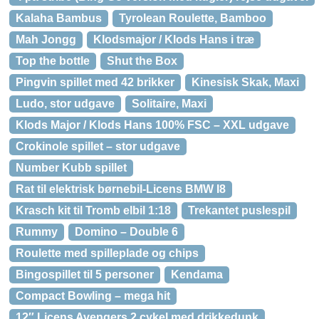
Kalaha Bambus
Tyrolean Roulette, Bamboo
Mah Jongg
Klodsmajor / Klods Hans i træ
Top the bottle
Shut the Box
Pingvin spillet med 42 brikker
Kinesisk Skak, Maxi
Ludo, stor udgave
Solitaire, Maxi
Klods Major / Klods Hans 100% FSC – XXL udgave
Crokinole spillet – stor udgave
Number Kubb spillet
Rat til elektrisk børnebil-Licens BMW I8
Krasch kit til Tromb elbil 1:18
Trekantet puslespil
Rummy
Domino – Double 6
Roulette med spilleplade og chips
Bingospillet til 5 personer
Kendama
Compact Bowling – mega hit
12″ Licens Avengers 2 cykel med drikkedunk