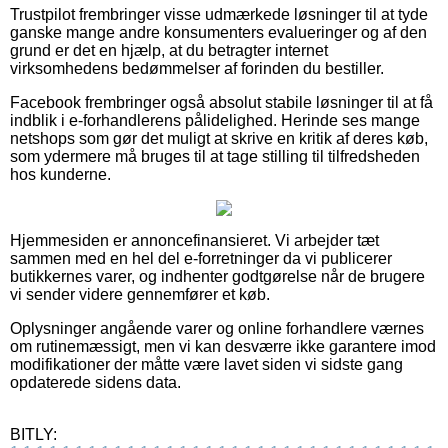
Trustpilot frembringer visse udmærkede løsninger til at tyde
ganske mange andre konsumenters evalueringer og af den
grund er det en hjælp, at du betragter internet
virksomhedens bedømmelser af forinden du bestiller.
Facebook frembringer også absolut stabile løsninger til at få
indblik i e-forhandlerens pålidelighed. Herinde ses mange
netshops som gør det muligt at skrive en kritik af deres køb,
som ydermere må bruges til at tage stilling til tilfredsheden
hos kunderne.
Hjemmesiden er annoncefinansieret. Vi arbejder tæt
sammen med en hel del e-forretninger da vi publicerer
butikkernes varer, og indhenter godtgørelse når de brugere
vi sender videre gennemfører et køb.
Oplysninger angående varer og online forhandlere værnes
om rutinemæssigt, men vi kan desværre ikke garantere imod
modifikationer der måtte være lavet siden vi sidste gang
opdaterede sidens data.
BITLY: