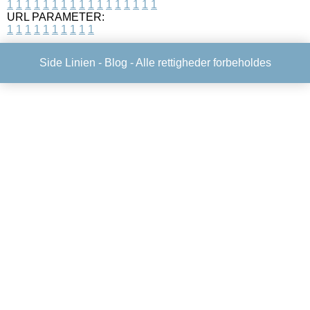
1
1
1
1
1
1
1
1
1
1
1
1
1
1
1
1
1
URL PARAMETER:
1
1
1
1
1
1
1
1
1
1
Side Linien -
Blog
- Alle rettigheder forbeholdes