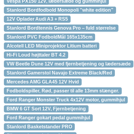
Vespa PX150 12V, lædersæde og gummihjul
Stanlord Bordfodbold Monopoli “white edition”
12V Oplader Audi A3 + RS5
Stanlord Bordtennis Genova Pro – fuld størrelse
Stanlord PVC FodboldMål 165x135cm
Alcotell LED Miniprojektor Litium batteri
Hi-Fi Loud højttaler BT 4.2
VW Beetle Dune 12V med fjernbetjening og lædersæde
Stanlord Gamerstol Navajo Extreme Black/Red
Mercedes AMG GLA45 12V Hvid
Fodboldspiller, Rød, passer til alle 13mm stænger.
Ford Ranger Monster Truck 4x12V motor, gummihjul
BMW 6 GT Sort 12V, Fjernbetjening
Ford Ranger gokart pedal gummihjul
Stanlord Basketstander PRO