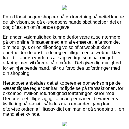
Forud for at nogen shopper på en forretning på nettet kunne
de utvivlsomt se på e-shoppens handelsbetingelser, det er
dog oftest en omfattende opgave.
En anden valgmulighed kunne derfor være at se nærmere
på om online firmaet er medlem af e-mærket, eftersom det
almindeligvis er en tilkendegivelse af at webbutikken
opretholder de opstillede regler, tillige med at webbutikken
fra tid til anden vurderes af sagkyndige som har meget
erfaring med vilkårene på området. Det giver dig mulighed
for en hjælpende hånd, når du forvoldes udfordringer med
din shopping.
Herudover anbefales det at køberen er opmærksom på de
væsentligste regler der har indflydelse på transaktionen, for
eksempel hvilken returrettighed forretningen kører med.
Derfor er det tillige vigtigt, at man permanent bevarer ens
kvittering på e-mail, således man en anden gang kan
eftervise ordren af , ligegyldigt om man er på shopping til en
mand eller kvinde.