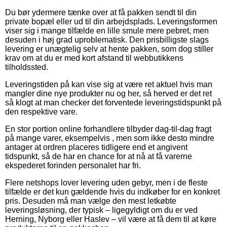
Du bør ydermere tænke over at få pakken sendt til din
private bopæl eller ud til din arbejdsplads. Leveringsformen
viser sig i mange tilfælde en lille smule mere pebret, men
desuden i høj grad uproblematisk. Den prisbilligste slags
levering er unægtelig selv at hente pakken, som dog stiller
krav om at du er med kort afstand til webbutikkens
tilholdssted.
Leveringstiden på kan vise sig at være ret aktuel hvis man
mangler dine nye produkter nu og her, så herved er det ret
så klogt at man checker det forventede leveringstidspunkt på
den respektive vare.
En stor portion online forhandlere tilbyder dag-til-dag fragt
på mange varer, eksempelvis , men som ikke desto mindre
antager at ordren placeres tidligere end et angivent
tidspunkt, så de har en chance for at nå at få varerne
ekspederet forinden personalet har fri.
Flere netshops lover levering uden gebyr, men i de fleste
tilfælde er det kun gældende hvis du indkøber for en konkret
pris. Desuden må man vælge den mest letkøbte
leveringsløsning, der typisk – ligegyldigt om du er ved
Herning, Nyborg eller Haslev – vil være at få dem til at køre