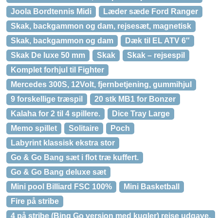
Joola Bordtennis Midi
Læder sæde Ford Ranger
Skak, backgammon og dam, rejsesæt, magnetisk
Skak, backgammon og dam
Dæk til EL ATV 6″
Skak De luxe 50 mm
Skak
Skak – rejsespil
Komplet forhjul til Fighter
Mercedes 300S, 12Volt, fjernbetjening, gummihjul
9 forskellige træspil
20 stk MB1 for Bonzer
Kalaha for 2 til 4 spillere.
Dice Tray Large
Memo spillet
Solitaire
Poch
Labyrint klassisk ekstra stor
Go & Go Bang sæt i flot træ kuffert.
Go & Go Bang deluxe sæt
Mini pool Billiard FSC 100%
Mini Basketball
Fire på stribe
4 på stribe (Bing Go version med kugler) rejse udgave.