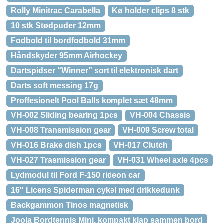
Rolly Minitrac Carabella
Kø holder clips 8 stk
10 stk Stødpuder 12mm
Fodbold til bordfodbold 31mm
Håndskyder 95mm Airhockey
Dartspidser “Winner” sort til elektronisk dart
Darts soft messing 17g
Proffesionelt Pool Balls komplet sæt 48mm
VH-002 Sliding bearing 1pcs
VH-004 Chassis
VH-008 Transmission gear
VH-009 Screw total
VH-016 Brake dish 1pcs
VH-017 Clutch
VH-027 Trasmission gear
VH-031 Wheel axle 4pcs
Lydmodul til Ford F-150 rideon car
16″ Licens Spiderman cykel med drikkedunk
Backgammon Tinos magnetisk
Joola Bordtennis Mini, kompakt klap sammen bord