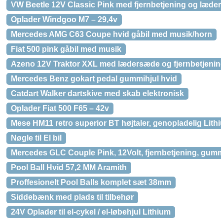
VW Beetle 12V Classic Pink med fjernbetjening og læd
Oplader Windgoo M7 – 29,4v
Mercedes AMG C63 Coupe hvid gåbil med musik/horn
Fiat 500 pink gåbil med musik
Azeno 12V Traktor XXL med lædersæde og fjernbetjenin
Mercedes Benz gokart pedal gummihjul hvid
Catdart Walker dartskive med skab elektronisk
Oplader Fiat 500 F65 – 42v
Mese HM11 retro superior BT højtaler, genopladelig Lithi
Nøgle til El bil
Mercedes GLC Couple Pink, 12Volt, fjernbetjening, gumm
Pool Ball Hvid 57,2 MM Aramith
Proffesionelt Pool Balls komplet sæt 38mm
Siddebænk med plads til tilbehør
24V Oplader til el-cykel / el-løbehjul Lithium