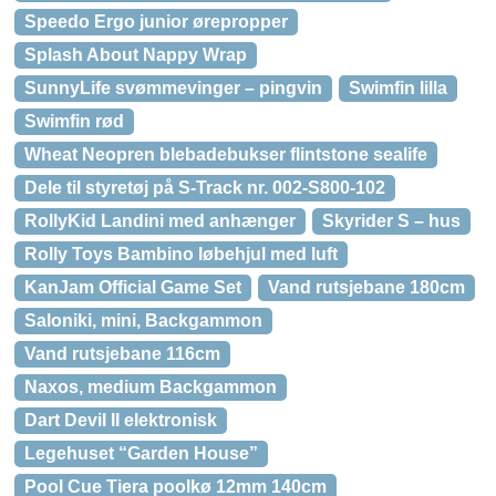
Speedo Ergo junior ørepropper
Splash About Nappy Wrap
SunnyLife svømmevinger – pingvin
Swimfin lilla
Swimfin rød
Wheat Neopren blebadebukser flintstone sealife
Dele til styretøj på S-Track nr. 002-S800-102
RollyKid Landini med anhænger
Skyrider S – hus
Rolly Toys Bambino løbehjul med luft
KanJam Official Game Set
Vand rutsjebane 180cm
Saloniki, mini, Backgammon
Vand rutsjebane 116cm
Naxos, medium Backgammon
Dart Devil II elektronisk
Legehuset “Garden House”
Pool Cue Tiera poolkø 12mm 140cm