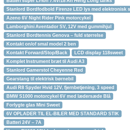
Batteri super Li-ion 7.4V/18 Ah Heng Long tanks
Stanlord Bordfodbold Firenze LED lys med elektronisk 
Azeno 6V Night Rider Pink motorcykel
Lamborghini Aventador SV, 12V med gummihjul
Stanlord Bordtennis Genova – fuld størrelse
Kontakt on/of smal model 2 ben
Kontakt Forward/Stop/Back
LCD display 118sweet
Komplet Instrument bræt til Audi A3
Stanlord Gamerstol Cheyenne Red
Gearstang til elektrisk børnebil
Audi R8 Spyder Hvid 12V, fjernbetjening, 3 speed
BMW S1000 motorcykel 6V med lædersæde Blå
Forlygte glas Mini Sweet
6V OPLADER TIL EL-BILER MED STANDARD STIK
Batteri 24V – 7A