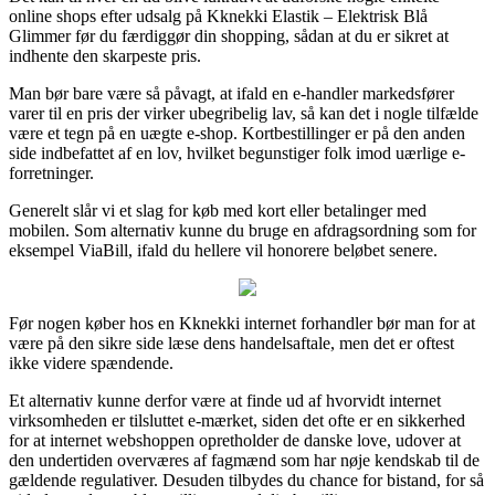
online shops efter udsalg på Kknekki Elastik – Elektrisk Blå
Glimmer før du færdiggør din shopping, sådan at du er sikret at
indhente den skarpeste pris.
Man bør bare være så påvagt, at ifald en e-handler markedsfører
varer til en pris der virker ubegribelig lav, så kan det i nogle tilfælde
være et tegn på en uægte e-shop. Kortbestillinger er på den anden
side indbefattet af en lov, hvilket begunstiger folk imod uærlige e-
forretninger.
Generelt slår vi et slag for køb med kort eller betalinger med
mobilen. Som alternativ kunne du bruge en afdragsordning som for
eksempel ViaBill, ifald du hellere vil honorere beløbet senere.
Før nogen køber hos en Kknekki internet forhandler bør man for at
være på den sikre side læse dens handelsaftale, men det er oftest
ikke videre spændende.
Et alternativ kunne derfor være at finde ud af hvorvidt internet
virksomheden er tilsluttet e-mærket, siden det ofte er en sikkerhed
for at internet webshoppen opretholder de danske love, udover at
den undertiden overværes af fagmænd som har nøje kendskab til de
gældende regulativer. Desuden tilbydes du chance for bistand, for så