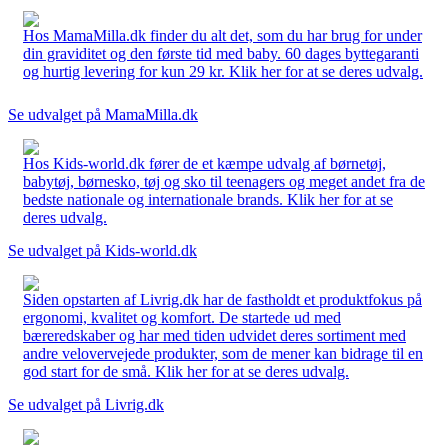
Hos MamaMilla.dk finder du alt det, som du har brug for under
din graviditet og den første tid med baby. 60 dages byttegaranti
og hurtig levering for kun 29 kr. Klik her for at se deres udvalg.
Se udvalget på MamaMilla.dk
Hos Kids-world.dk fører de et kæmpe udvalg af børnetøj,
babytøj, børnesko, tøj og sko til teenagers og meget andet fra de
bedste nationale og internationale brands. Klik her for at se
deres udvalg.
Se udvalget på Kids-world.dk
Siden opstarten af Livrig.dk har de fastholdt et produktfokus på
ergonomi, kvalitet og komfort. De startede ud med
bæreredskaber og har med tiden udvidet deres sortiment med
andre velovervejede produkter, som de mener kan bidrage til en
god start for de små. Klik her for at se deres udvalg.
Se udvalget på Livrig.dk