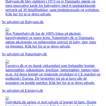
Babysam.dk blev etableret i 1973 og er Danmarks største og
mest innovative kæde for babyudstyr med et landsdækkende
netværk på 30 detailbutikker, samt institutionssalg og webshop.
Klik her for at se deres udvalg.
Se udvalget på Babysam.dk
Hos Naturebaby.dk har de 100% fokus på økologi,
bæredygtighed og ingen kemi. Naturebaby.dk er Danmarks
største økologiske og miljøvenlige univers til baby, mor, barn
og hjemmet. Klik her for at se deres udvalg.
Se udvalget på Naturebaby.dk
Eurotoys.dk er en dansk virksomhed som forhandler legetøj,
børnemøbler, udklædning, legehuse, børnemøbler, børnecykler,
m.m. Alt deres legetøj og relaterede produkter er CE-mærket og
godkendt i Europa. De bestræber sig på at have alle de
populære og kendte mærker. Klik her for at se deres udvalg.
Se udvalget på Eurotoys.dk
Only4kids.dk sælger et stort udvalg af legetøj til børn. Hurtig