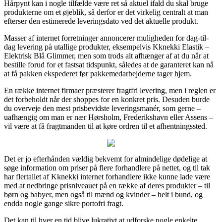
Hårpynt kan i nogle tilfælde være ret så aktuel ifald du skal bruge
produkterne om et øjeblik, så derfor er det virkelig centralt at man
efterser den estimerede leveringsdato ved det aktuelle produkt.
Masser af internet forretninger annoncerer muligheden for dag-til-
dag levering på utallige produkter, eksempelvis Kknekki Elastik –
Elektrisk Blå Glimmer, men som trods alt afhænger af at du når at
bestille forud for et fastsat tidspunkt, således at de garanteret kan nå
at få pakken ekspederet før pakkemedarbejderne tager hjem.
En række internet firmaer præsterer fragtfri levering, men i reglen er
det forbeholdt når der shoppes for en konkret pris. Desuden burde
du overveje den mest prisbevidste leveringsmanér, som gerne –
uafhængig om man er nær Hørsholm, Frederikshavn eller Assens –
vil være at få fragtmanden til at køre ordren til et afhentningssted.
Det er jo efterhånden vældig bekvemt for almindelige dødelige at
søge information om priser på flere forhandlere på nettet, og til tak
har flertallet af Kknekki internet forhandlere ikke kunne lade være
med at nedbringe prisniveauet på en række af deres produkter – til
børn og babyer, men også til mænd og kvinder – helt i bund, og
endda nogle gange sikre portofri fragt.
Det kan til hver en tid blive lukrativt at udforske nogle enkelte