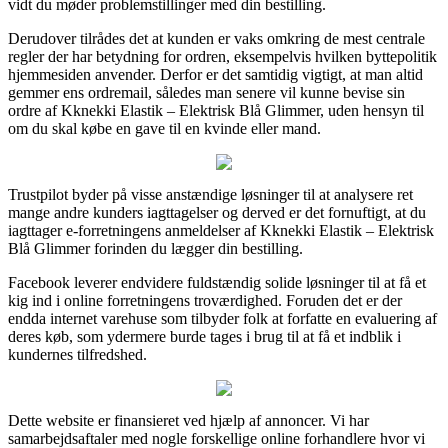
vidt du møder problemstillinger med din bestilling.
Derudover tilrådes det at kunden er vaks omkring de mest centrale
regler der har betydning for ordren, eksempelvis hvilken byttepolitik
hjemmesiden anvender. Derfor er det samtidig vigtigt, at man altid
gemmer ens ordremail, således man senere vil kunne bevise sin
ordre af Kknekki Elastik – Elektrisk Blå Glimmer, uden hensyn til
om du skal købe en gave til en kvinde eller mand.
Trustpilot byder på visse anstændige løsninger til at analysere ret
mange andre kunders iagttagelser og derved er det fornuftigt, at du
iagttager e-forretningens anmeldelser af Kknekki Elastik – Elektrisk
Blå Glimmer forinden du lægger din bestilling.
Facebook leverer endvidere fuldstændig solide løsninger til at få et
kig ind i online forretningens troværdighed. Foruden det er der
endda internet varehuse som tilbyder folk at forfatte en evaluering af
deres køb, som ydermere burde tages i brug til at få et indblik i
kundernes tilfredshed.
Dette website er finansieret ved hjælp af annoncer. Vi har
samarbejdsaftaler med nogle forskellige online forhandlere hvor vi