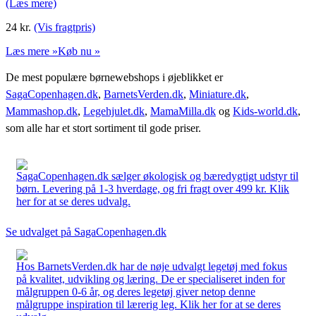
(Læs mere)
24
kr.
(Vis fragtpris)
Læs mere »
Køb nu »
De mest populære børnewebshops i øjeblikket er
SagaCopenhagen.dk
,
BarnetsVerden.dk
,
Miniature.dk
,
Mammashop.dk
,
Legehjulet.dk
,
MamaMilla.dk
og
Kids-world.dk
,
som alle har et stort sortiment til gode priser.
SagaCopenhagen.dk sælger økologisk og bæredygtigt udstyr til
børn. Levering på 1-3 hverdage, og fri fragt over 499 kr. Klik
her for at se deres udvalg.
Se udvalget på SagaCopenhagen.dk
Hos BarnetsVerden.dk har de nøje udvalgt legetøj med fokus
på kvalitet, udvikling og læring. De er specialiseret inden for
målgruppen 0-6 år, og deres legetøj giver netop denne
målgruppe inspiration til lærerig leg. Klik her for at se deres