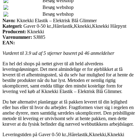
Besøg webshop
Besøg webshop
Besøg webshop
Navn:
Kknekki Elastik – Elektrisk Blå Glimmer
Kategori:
Gaver 0-50 kr.,Hårelastik,Kknekki,Kknekki Hårpynt
Producent:
Kknekki
Varenummer:
SJ885
EAN:
Vurderet til
3.9
ud af 5 stjerner baseret på
46
anmeldelser
En hel del shops på nettet giver til alt held alverdens
leveringsløsninger. Det mest almindelige er for øjeblikket at få
leveret til et afhentningssted, så du selv har mulighed for at hente de
bestilte produkter når du har lyst. Metoden er nemlig rigtig
ukompliceret, samt endda tillige den mindst kostelige form for
levering ved køb af Kknekki Elastik – Elektrisk Blå Glimmer.
Du bør alternativt planlægge at få pakken leveret til din lejlighed
eller hus eller til hvor du arbejder. Fragtformen viser sig i regelen en
anelse dyrere, men samtidig særdeles ukompliceret. Den prisbilligste
metode til levering er utvivlsomt selv at hente pakken, men dette
kræver at du fysisk befinder dig nærved webbutikkens arbejdslager.
Leveringstiden på Gaver 0-50 kr.,Hårelastik,Kknekki,Kknekki