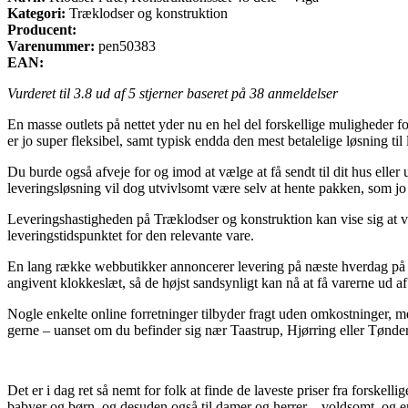
Kategori:
Træklodser og konstruktion
Producent:
Varenummer:
pen50383
EAN:
Vurderet til
3.8
ud af 5 stjerner baseret på
38
anmeldelser
En masse outlets på nettet yder nu en hel del forskellige muligheder f
er jo super fleksibel, samt typisk endda den mest betalelige løsning ti
Du burde også afveje for og imod at vælge at få sendt til dit hus eller
leveringsløsning vil dog utvivlsomt være selv at hente pakken, som jo st
Leveringshastigheden på Træklodser og konstruktion kan vise sig at vær
leveringstidspunktet for den relevante vare.
En lang række webbutikker annoncerer levering på næste hverdag på ma
angivent klokkeslæt, så de højst sandsynligt kan nå at få varerne ud af
Nogle enkelte online forretninger tilbyder fragt uden omkostninger, men
gerne – uanset om du befinder sig nær Taastrup, Hjørring eller Tønder – 
Det er i dag ret så nemt for folk at finde de laveste priser fra forskell
babyer og børn, og desuden også til damer og herrer – voldsomt, og e