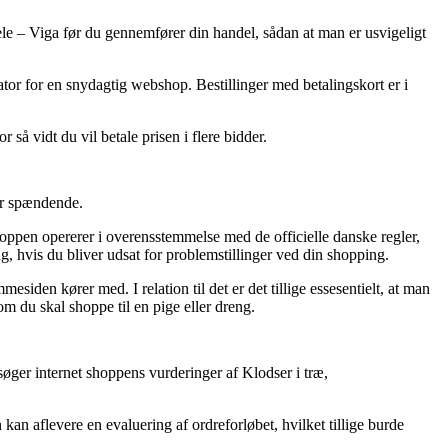
dele – Viga før du gennemfører din handel, sådan at man er usvigeligt
kator for en snydagtig webshop. Bestillinger med betalingskort er i
 så vidt du vil betale prisen i flere bidder.
er spændende.
shoppen opererer i overensstemmelse med de officielle danske regler,
g, hvis du bliver udsat for problemstillinger ved din shopping.
iden kører med. I relation til det er det tillige essesentielt, at man
om du skal shoppe til en pige eller dreng.
rsøger internet shoppens vurderinger af Klodser i træ,
an aflevere en evaluering af ordreforløbet, hvilket tillige burde