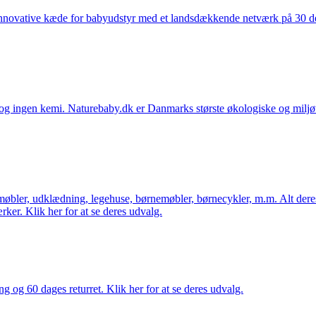
nnovative kæde for babyudstyr med et landsdækkende netværk på 30 detai
ingen kemi. Naturebaby.dk er Danmarks største økologiske og miljøven
øbler, udklædning, legehuse, børnemøbler, børnecykler, m.m. Alt dere
ker. Klik her for at se deres udvalg.
ng og 60 dages returret. Klik her for at se deres udvalg.