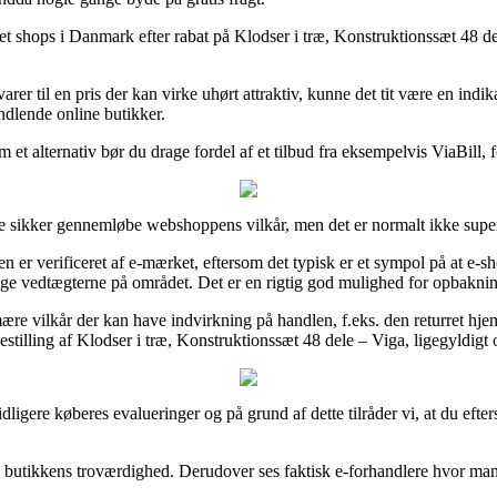
rnet shops i Danmark efter rabat på Klodser i træ, Konstruktionssæt 48 
rer til en pris der kan virke uhørt attraktiv, kunne det tit være en indi
indlende online butikker.
et alternativ bør du drage fordel af et tilbud fra eksempelvis ViaBill, for
være sikker gennemløbe webshoppens vilkår, men det er normalt ikke sup
en er verificeret af e-mærket, eftersom det typisk er et sympol på at e-
lige vedtægterne på området. Det er en rigtig god mulighed for opbaknin
 vilkår der kan have indvirkning på handlen, f.eks. den returret hjemmes
bestilling af Klodser i træ, Konstruktionssæt 48 dele – Viga, ligegyldigt 
dligere køberes evalueringer og på grund af dette tilråder vi, at du efte
 butikkens troværdighed. Derudover ses faktisk e-forhandlere hvor man k