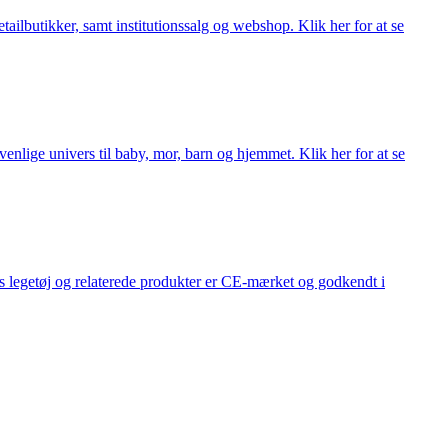
lbutikker, samt institutionssalg og webshop. Klik her for at se
lige univers til baby, mor, barn og hjemmet. Klik her for at se
s legetøj og relaterede produkter er CE-mærket og godkendt i