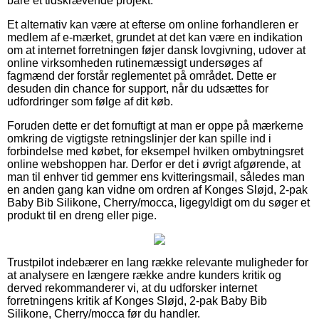
bare et tidskrævende projekt.
Et alternativ kan være at efterse om online forhandleren er
medlem af e-mærket, grundet at det kan være en indikation
om at internet forretningen føjer dansk lovgivning, udover at
online virksomheden rutinemæssigt undersøges af
fagmænd der forstår reglementet på området. Dette er
desuden din chance for support, når du udsættes for
udfordringer som følge af dit køb.
Foruden dette er det fornuftigt at man er oppe på mærkerne
omkring de vigtigste retningslinjer der kan spille ind i
forbindelse med købet, for eksempel hvilken ombytningsret
online webshoppen har. Derfor er det i øvrigt afgørende, at
man til enhver tid gemmer ens kvitteringsmail, således man
en anden gang kan vidne om ordren af Konges Sløjd, 2-pak
Baby Bib Silikone, Cherry/mocca, ligegyldigt om du søger et
produkt til en dreng eller pige.
Trustpilot indebærer en lang række relevante muligheder for
at analysere en længere række andre kunders kritik og
derved rekommanderer vi, at du udforsker internet
forretningens kritik af Konges Sløjd, 2-pak Baby Bib
Silikone, Cherry/mocca før du handler.