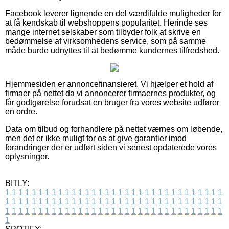
Facebook leverer lignende en del værdifulde muligheder for
at få kendskab til webshoppens popularitet. Herinde ses
mange internet selskaber som tilbyder folk at skrive en
bedømmelse af virksomhedens service, som på samme
måde burde udnyttes til at bedømme kundernes tilfredshed.
Hjemmesiden er annoncefinansieret. Vi hjælper et hold af
firmaer på nettet da vi annoncerer firmaernes produkter, og
får godtgørelse forudsat en bruger fra vores website udfører
en ordre.
Data om tilbud og forhandlere på nettet værnes om løbende,
men det er ikke muligt for os at give garantier imod
forandringer der er udført siden vi senest opdaterede vores
oplysninger.
BITLY:
1
1
1
1
1
1
1
1
1
1
1
1
1
1
1
1
1
1
1
1
1
1
1
1
1
1
1
1
1
1
1
1
1
1
1
1
1
1
1
1
1
1
1
1
1
1
1
1
1
1
1
1
1
1
1
1
1
1
1
1
1
1
1
1
1
1
1
1
1
1
1
1
1
1
1
1
1
1
1
1
1
1
1
1
1
1
1
1
1
1
1
1
1
1
1
1
1
1
1
1