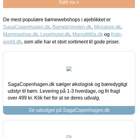
Køb nu »
De mest populære børnewebshops i øjeblikket er
SagaCopenhagen.dk
,
BarnetsVerden.dk
,
Miniature.dk
,
Mammashop.dk
,
Legehjulet.dk
,
MamaMilla.dk
og
Kids-
world.dk
, som alle har et stort sortiment til gode priser.
SagaCopenhagen.dk sælger økologisk og bæredygtigt
udstyr til børn. Levering på 1-3 hverdage, og fri fragt
over 499 kr. Klik her for at se deres udvalg.
Se udvalget på SagaCopenhagen.dk