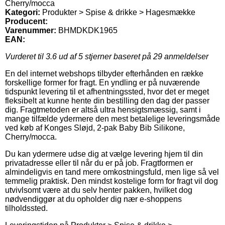
Cherry/mocca
Kategori:
Produkter > Spise & drikke > Hagesmække
Producent:
Varenummer:
BHMDKDK1965
EAN:
Vurderet til
3.6
ud af 5 stjerner baseret på
29
anmeldelser
En del internet webshops tilbyder efterhånden en række
forskellige former for fragt. En yndling er på nuværende
tidspunkt levering til et afhentningssted, hvor det er meget
fleksibelt at kunne hente din bestilling den dag der passer
dig. Fragtmetoden er altså ultra hensigtsmæssig, samt i
mange tilfælde ydermere den mest betalelige leveringsmåde
ved køb af Konges Sløjd, 2-pak Baby Bib Silikone,
Cherry/mocca.
Du kan ydermere udse dig at vælge levering hjem til din
privatadresse eller til når du er på job. Fragtformen er
almindeligvis en tand mere omkostningsfuld, men lige så vel
temmelig praktisk. Den mindst kostelige form for fragt vil dog
utvivlsomt være at du selv henter pakken, hvilket dog
nødvendiggør at du opholder dig nær e-shoppens
tilholdssted.