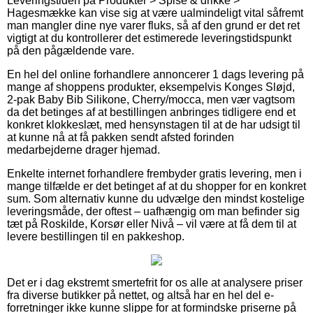
Leveringstiden på Produkter > Spise & drikke >
Hagesmække kan vise sig at være ualmindeligt vital såfremt
man mangler dine nye varer fluks, så af den grund er det ret
vigtigt at du kontrollerer det estimerede leveringstidspunkt
på den pågældende vare.
En hel del online forhandlere annoncerer 1 dags levering på
mange af shoppens produkter, eksempelvis Konges Sløjd,
2-pak Baby Bib Silikone, Cherry/mocca, men vær vagtsom
da det betinges af at bestillingen anbringes tidligere end et
konkret klokkeslæt, med hensynstagen til at de har udsigt til
at kunne nå at få pakken sendt afsted forinden
medarbejderne drager hjemad.
Enkelte internet forhandlere frembyder gratis levering, men i
mange tilfælde er det betinget af at du shopper for en konkret
sum. Som alternativ kunne du udvælge den mindst kostelige
leveringsmåde, der oftest – uafhængig om man befinder sig
tæt på Roskilde, Korsør eller Nivå – vil være at få dem til at
levere bestillingen til en pakkeshop.
Det er i dag ekstremt smertefrit for os alle at analysere priser
fra diverse butikker på nettet, og altså har en hel del e-
forretninger ikke kunne slippe for at formindske priserne på