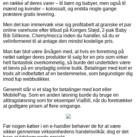
en række af deres varer – til børn og babyer, men også til
mænd og kvinder – kolossalt, og endda nogle gange
præstere gratis levering.
Men det kan immervæk vise sig profitabelt at granske et par
online varehuse efter tilbud på Konges Sløjd, 2-pak Baby
Bib Silikone, Cherry/mocca inden du handler, så du er
velinformeret til at antage den mindst kostelige pris.
Man bør blot være årvågen med, at hvis en forretning på
nettet sælger deres produkter til salg for en pris som virker
helt fantastisk overkommelig, så burde det undertiden være
et bevis på en snydagtig online butik. Betalinger med kort er
trods alt indbefattet af en bestemmelse, som begunstiger dig
imod fup webbutikker.
Generelt slår vi et slag for betalinger med kort eller
MobilePay. Som en anden løsning burde du bruge en
afdragsløsning som for eksempel ViaBill, når du foretrækker
at godtgøre prisen af flere omgange.
Før nogen køber i en e-handler behøver de for at være
sikker gennemse virksomhedens handelsvilkår, dog er det