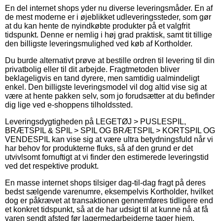
En del internet shops yder nu diverse leveringsmåder. En af
de mest moderne er i øjeblikket udleveringssteder, som gør
at du kan hente de nyindkøbte produkter på et valgfrit
tidspunkt. Denne er nemlig i høj grad praktisk, samt tit tillige
den billigste leveringsmulighed ved køb af Kortholder.
Du burde alternativt prøve at bestille ordren til levering til din
privatbolig eller til dit arbejde. Fragtmetoden bliver
beklageligvis en tand dyrere, men samtidig ualmindeligt
enkel. Den billigste leveringsmodel vil dog altid vise sig at
være at hente pakken selv, som jo forudsætter at du befinder
dig lige ved e-shoppens tilholdssted.
Leveringsdygtigheden på LEGETØJ > PUSLESPIL,
BRÆTSPIL & SPIL > SPIL OG BRÆTSPIL > KORTSPIL OG
VENDESPIL kan vise sig at være ultra betydningsfuld når vi
har behov for produkterne fluks, så af den grund er det
utvivlsomt fornuftigt at vi finder den estimerede leveringstid
ved det respektive produkt.
En masse internet shops tilsiger dag-til-dag fragt på deres
bedst sælgende varenumre, eksempelvis Kortholder, hvilket
dog er påkrævet at transaktionen gennemføres tidligere end
et konkret tidspunkt, så at de har udsigt til at kunne nå at få
varen sendt afsted før lagermedarbejderne tager hjem.