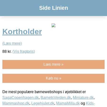
Side Linien
Kortholder
(Læs mere)
88
kr.
(Vis fragtpris)
Læs mere »
Køb nu »
De mest populære børnewebshops i øjeblikket er
SagaCopenhagen.dk
,
BarnetsVerden.dk
,
Miniature.dk
,
Mammashop.dk
,
Legehjulet.dk
,
MamaMilla.dk
og
Kids-