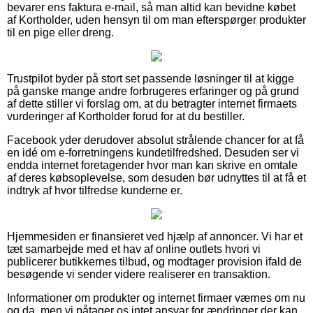
bevarer ens faktura e-mail, så man altid kan bevidne købet
af Kortholder, uden hensyn til om man efterspørger produkter
til en pige eller dreng.
Trustpilot byder på stort set passende løsninger til at kigge
på ganske mange andre forbrugeres erfaringer og på grund
af dette stiller vi forslag om, at du betragter internet firmaets
vurderinger af Kortholder forud for at du bestiller.
Facebook yder derudover absolut strålende chancer for at få
en idé om e-forretningens kundetilfredshed. Desuden ser vi
endda internet foretagender hvor man kan skrive en omtale
af deres købsoplevelse, som desuden bør udnyttes til at få et
indtryk af hvor tilfredse kunderne er.
Hjemmesiden er finansieret ved hjælp af annoncer. Vi har et
tæt samarbejde med et hav af online outlets hvori vi
publicerer butikkernes tilbud, og modtager provision ifald de
besøgende vi sender videre realiserer en transaktion.
Informationer om produkter og internet firmaer værnes om nu
og da, men vi påtager os intet ansvar for ændringer der kan