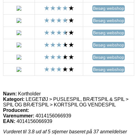
Besøg webshop
Besøg webshop
Besøg webshop
Besøg webshop
Besøg webshop
Besøg webshop
Navn:
Kortholder
Kategori:
LEGETØJ > PUSLESPIL, BRÆTSPIL & SPIL >
SPIL OG BRÆTSPIL > KORTSPIL OG VENDESPIL
Producent:
Varenummer:
4014156066939
EAN:
4014156066939
Vurderet til
3.8
ud af 5 stjerner baseret på
37
anmeldelser