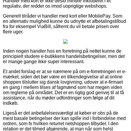
Handler med kort er ikke desto mindre inkluderet i et
regulativ, der redder os imod uoprigtige webshops.
Generelt tilråder vi handler med kort eller MobilePay. Som
en alternativ mulighed kunne du udnytte et afbetalingstilbud
fra for eksempel ViaBill, såfremt du vil betale prisen over
flere uger.
Inden nogen handler hos en forretning på nettet kunne de
principielt studere e-butikkens handelsbetingelser, men det
er mange gange ikke super interessant.
Et andet forslag er at se nærmere på om e-forretningen er e-
mærket, siden det bør være en tilkendegivelse af at online
shoppen tilslutter sig dansk lovgivning, udover at e-firmaet
en gang i mellem tilses af fagmænd som har megen viden
om reglerne på området. Det er en rigtig god genvej til at få
assistance, når du møder udfordringer som følge af dit
indkøb.
Ligeså er det anbefalelsesværdigt at køber er obs på de
mest basale betingelser der kan spille ind i forbindelse med
ordren, som fx hvilken returret netshoppen tilbyder. I den
relation er det tilmed afgørende, at man når som helst