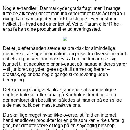
Nogle e-handler i Danmark yder gratis fragt, men i mange
tilfælde afkræver det at man indkøber for et fastslået beløb. I
øvrigt kan man tage den mindst kostelige leveringsform,
hvilket tit – hvad end du er tæt på Vejle, Farum eller Ribe –
er at få kørt dine produkter til et udleveringssted.
Det er jo efterhånden særdeles praktisk for almindelige
mennesker at søge information om priser fra diverse internet
outlets, og herved har massevis af online firmaer set sig
tvunget til at nedskære prisniveauet på mange af deres varer
– til juniorer, og yderligere også til damer og herrer –
drastisk, og endda nogle gange sikre levering uden
beregning.
Det kan dog stadigvæk blive lønnende at sammenligne
nogle e-butikker efter rabat på Kortholder forud for at du
gennemfører din bestilling, således at man er på den sikre
side med at få den mest attraktive pris.
Du skal lige meget hvad ikke overse, at ifald en internet
handler udlover produkter for en pris som kan virke ufattelig
god, bør det ofte være et tegn på en snydagtig netshop.