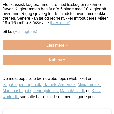
Flot klassisk kugleramme i træ med trækugler i skønne
farver. Kuglerammen består afÂ 6 pinde med 10 kugler på
hver pind. Rigtig sjov leg for de mindste, hvor finmotorikken
trænes. Senere kan tal og regnestykker introduceres.Måler
18 x 16 cmFra 3 årSe alle
(Læs mere)
59
kr.
(Vis fragtpris)
Læs mere »
Køb nu »
De mest populære børnewebshops i øjeblikket er
SagaCopenhagen.dk
,
BarnetsVerden.dk
,
Miniature.dk
,
Mammashop.dk
,
Legehjulet.dk
,
MamaMilla.dk
og
Kids-
world.dk
, som alle har et stort sortiment til gode priser.