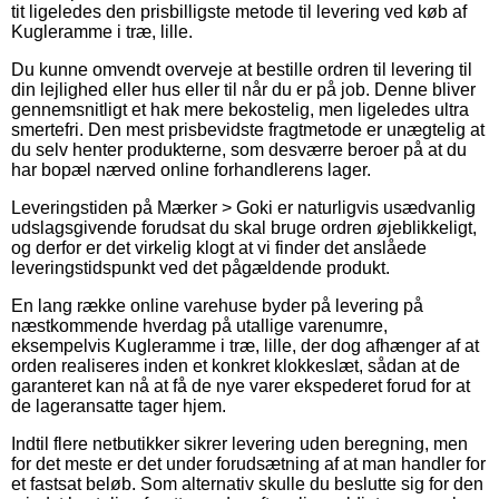
tit ligeledes den prisbilligste metode til levering ved køb af
Kugleramme i træ, lille.
Du kunne omvendt overveje at bestille ordren til levering til
din lejlighed eller hus eller til når du er på job. Denne bliver
gennemsnitligt et hak mere bekostelig, men ligeledes ultra
smertefri. Den mest prisbevidste fragtmetode er unægtelig at
du selv henter produkterne, som desværre beroer på at du
har bopæl nærved online forhandlerens lager.
Leveringstiden på Mærker > Goki er naturligvis usædvanlig
udslagsgivende forudsat du skal bruge ordren øjeblikkeligt,
og derfor er det virkelig klogt at vi finder det anslåede
leveringstidspunkt ved det pågældende produkt.
En lang række online varehuse byder på levering på
næstkommende hverdag på utallige varenumre,
eksempelvis Kugleramme i træ, lille, der dog afhænger af at
orden realiseres inden et konkret klokkeslæt, sådan at de
garanteret kan nå at få de nye varer ekspederet forud for at
de lageransatte tager hjem.
Indtil flere netbutikker sikrer levering uden beregning, men
for det meste er det under forudsætning af at man handler for
et fastsat beløb. Som alternativ skulle du beslutte sig for den