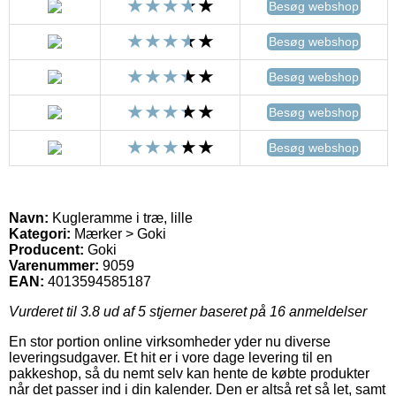
Besøg webshop
Besøg webshop
Besøg webshop
Besøg webshop
Besøg webshop
Navn:
Kugleramme i træ, lille
Kategori:
Mærker > Goki
Producent:
Goki
Varenummer:
9059
EAN:
4013594585187
Vurderet til
3.8
ud af 5 stjerner baseret på
16
anmeldelser
En stor portion online virksomheder yder nu diverse
leveringsudgaver. Et hit er i vore dage levering til en
pakkeshop, så du nemt selv kan hente de købte produkter
når det passer ind i din kalender. Den er altså ret så let, samt