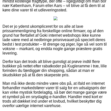
mindst kostelige fragttype, der ofte – ligegyldigt om man bor
nær København, Farum eller Aars – vil blive at få dem til at
køre dine varer til et udleveringssted.
Det er jo yderst ukompliceret for os alle at lave
prissammenligning fra forskellige online firmaer, og af den
grund har flertallet af Goki internet webshops ikke kunne
lade være med at nedbringe prisniveauet på specielt deres
bedst i test produkter – til drenge og piger, lige så vel som til
voksne – markant, og endda nogle gange præstere gratis
levering.
Derfor kan det trods alt blive gunstigt at prøve indtil flere
butikker på nettet efter rabatkoder på Kugleramme i træ, lille
forinden du færdiggør din shopping, sådan at man er
skudsikker på at få den skarpeste pris.
Man må ikke desto mindre være obs på, at ifald en internet
forhandler markedsfører varer til salg for en udsalgspris der
kan virke mystisk fordelagtig, så bør det mange gange være
et symbol på en snydagtig e-handler. Handler med kort er
trods alt dækket ind under et lovbud, hvilket beskytter dig
overfor uærlige internet varehuse.