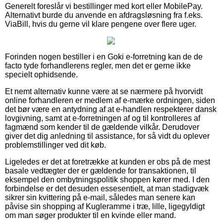
Generelt foreslår vi bestillinger med kort eller MobilePay.
Alternativt burde du anvende en afdragsløsning fra f.eks.
ViaBill, hvis du gerne vil klare pengene over flere uger.
Forinden nogen bestiller i en Goki e-forretning kan de de
facto tyde forhandlerens regler, men det er gerne ikke
specielt ophidsende.
Et nemt alternativ kunne være at se nærmere på hvorvidt
online forhandleren er medlem af e-mærke ordningen, siden
det bør være en antydning af at e-handlen respekterer dansk
lovgivning, samt at e-forretningen af og til kontrolleres af
fagmænd som kender til de gældende vilkår. Derudover
giver det dig anledning til assistance, for så vidt du oplever
problemstillinger ved dit køb.
Ligeledes er det at foretrække at kunden er obs på de mest
basale vedtægter der er gældende for transaktionen, til
eksempel den ombytningspolitik shoppen kører med. I den
forbindelse er det desuden essesentielt, at man stadigvæk
sikrer sin kvittering på e-mail, således man senere kan
påvise sin shopping af Kugleramme i træ, lille, ligegyldigt
om man søger produkter til en kvinde eller mand.