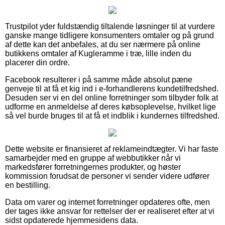
Trustpilot yder fuldstændig tiltalende løsninger til at vurdere
ganske mange tidligere konsumenters omtaler og på grund
af dette kan det anbefales, at du ser nærmere på online
butikkens omtaler af Kugleramme i træ, lille inden du
placerer din ordre.
Facebook resulterer i på samme måde absolut pæne
genveje til at få et kig ind i e-forhandlerens kundetilfredshed.
Desuden ser vi en del online forretninger som tilbyder folk at
udforme en anmeldelse af deres købsoplevelse, hvilket lige
så vel burde bruges til at få et indblik i kundernes tilfredshed.
Dette website er finansieret af reklameindtægter. Vi har faste
samarbejder med en gruppe af webbutikker når vi
markedsfører forretningernes produkter, og høster
kommission forudsat de personer vi sender videre udfører
en bestilling.
Data om varer og internet forretninger opdateres ofte, men
der tages ikke ansvar for rettelser der er realiseret efter at vi
sidst opdaterede hjemmesidens data.