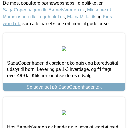
De mest populære børnewebshops i øjeblikket er
SagaCopenhagen.dk
,
BarnetsVerden.dk
,
Miniature.dk
,
Mammashop.dk
,
Legehjulet.dk
,
MamaMilla.dk
og
Kids-
world.dk
, som alle har et stort sortiment til gode priser.
SagaCopenhagen.dk sælger økologisk og bæredygtigt
udstyr til børn. Levering på 1-3 hverdage, og fri fragt
over 499 kr. Klik her for at se deres udvalg.
Se udvalget på SagaCopenhagen.dk
Hos BarnetsVerden.dk har de nøje udvalgt legetøj med