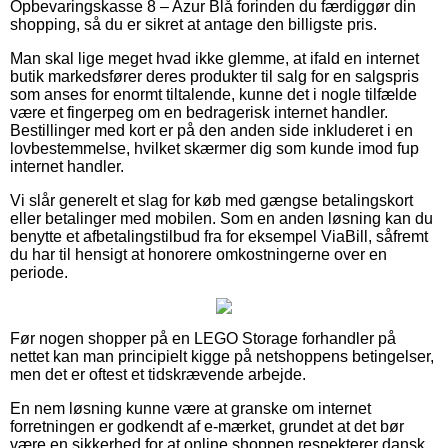
Opbevaringskasse 8 – Azur Blå forinden du færdiggør din
shopping, så du er sikret at antage den billigste pris.
Man skal lige meget hvad ikke glemme, at ifald en internet
butik markedsfører deres produkter til salg for en salgspris
som anses for enormt tiltalende, kunne det i nogle tilfælde
være et fingerpeg om en bedragerisk internet handler.
Bestillinger med kort er på den anden side inkluderet i en
lovbestemmelse, hvilket skærmer dig som kunde imod fup
internet handler.
Vi slår generelt et slag for køb med gængse betalingskort
eller betalinger med mobilen. Som en anden løsning kan du
benytte et afbetalingstilbud fra for eksempel ViaBill, såfremt
du har til hensigt at honorere omkostningerne over en
periode.
Før nogen shopper på en LEGO Storage forhandler på
nettet kan man principielt kigge på netshoppens betingelser,
men det er oftest et tidskrævende arbejde.
En nem løsning kunne være at granske om internet
forretningen er godkendt af e-mærket, grundet at det bør
være en sikkerhed for at online shoppen respekterer dansk