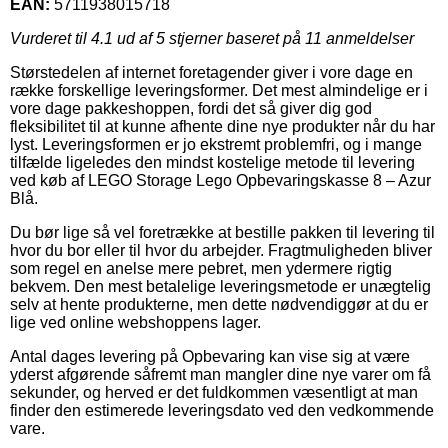
EAN:
5711938015718
Vurderet til
4.1
ud af 5 stjerner baseret på
11
anmeldelser
Størstedelen af internet foretagender giver i vore dage en
række forskellige leveringsformer. Det mest almindelige er i
vore dage pakkeshoppen, fordi det så giver dig god
fleksibilitet til at kunne afhente dine nye produkter når du har
lyst. Leveringsformen er jo ekstremt problemfri, og i mange
tilfælde ligeledes den mindst kostelige metode til levering
ved køb af LEGO Storage Lego Opbevaringskasse 8 – Azur
Blå.
Du bør lige så vel foretrække at bestille pakken til levering til
hvor du bor eller til hvor du arbejder. Fragtmuligheden bliver
som regel en anelse mere pebret, men ydermere rigtig
bekvem. Den mest betalelige leveringsmetode er unægtelig
selv at hente produkterne, men dette nødvendiggør at du er
lige ved online webshoppens lager.
Antal dages levering på Opbevaring kan vise sig at være
yderst afgørende såfremt man mangler dine nye varer om få
sekunder, og herved er det fuldkommen væsentligt at man
finder den estimerede leveringsdato ved den vedkommende
vare.