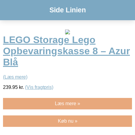
Side Linien
LEGO Storage Lego
Opbevaringskasse 8 – Azur
Blå
(Læs mere)
239.95
kr.
(Vis fragtpris)
Læs mere »
Køb nu »