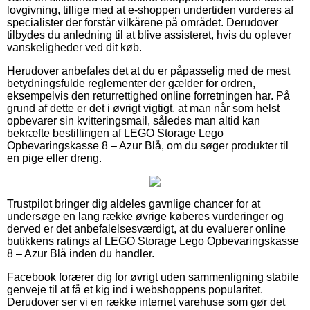
lovgivning, tillige med at e-shoppen undertiden vurderes af
specialister der forstår vilkårene på området. Derudover
tilbydes du anledning til at blive assisteret, hvis du oplever
vanskeligheder ved dit køb.
Herudover anbefales det at du er påpasselig med de mest
betydningsfulde reglementer der gælder for ordren,
eksempelvis den returrettighed online forretningen har. På
grund af dette er det i øvrigt vigtigt, at man når som helst
opbevarer sin kvitteringsmail, således man altid kan
bekræfte bestillingen af LEGO Storage Lego
Opbevaringskasse 8 – Azur Blå, om du søger produkter til
en pige eller dreng.
Trustpilot bringer dig aldeles gavnlige chancer for at
undersøge en lang række øvrige køberes vurderinger og
derved er det anbefalelsesværdigt, at du evaluerer online
butikkens ratings af LEGO Storage Lego Opbevaringskasse
8 – Azur Blå inden du handler.
Facebook forærer dig for øvrigt uden sammenligning stabile
genveje til at få et kig ind i webshoppens popularitet.
Derudover ser vi en række internet varehuse som gør det