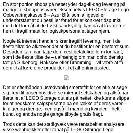
En stor portion shops på nettet yder dag-til-dag levering på
mange af shoppens varer, eksempelvis LEGO Storage Lego
Opbevaringskasse 8 – Azur Blå, som alligevel er
underforstået at du bestiller forud for et konkret tidspunkt,
med det formål at de højst sandsynligt kan nå at få varerne
hen til fragtfirmaet før logistikpersonalet tager hjem.
Nogle få internet handler sikrer fragtfri levering, men i de
fleste tilfælde afkræver det at du bestiller for en bestemt sum.
Desuden kan man tage den mest betalelige form for fragt,
som i de fleste tilfælde – uafhængig om man opholder sig
tæt på Silkeborg, Nakskov eller Bramming – vil være at få
dem til at køre dine produkter til et afhentningssted.
Det er efterhånden usædvanlig smertefrit for os alle at søge
sig frem til priser hos diverse internet selskaber, og altså har
flertallet af LEGO Storage outlets på nettet ikke kunne slippe
for at nedskære salgspriserne på en række af deres varer –
til piger og drenge, men også til mænd og kvinder – helt i
bund, og endda nogle gange tilbyde gratis fragt.
Trods dette kan det stadigvæk være rentabelt at analysere
visse webbutikker efter rabat på LEGO Storage Lego