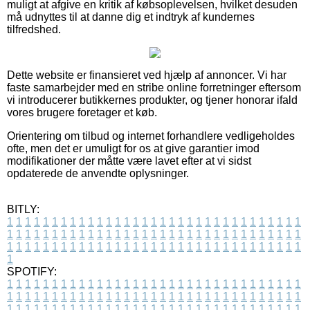
muligt at afgive en kritik af købsoplevelsen, hvilket desuden
må udnyttes til at danne dig et indtryk af kundernes
tilfredshed.
Dette website er finansieret ved hjælp af annoncer. Vi har
faste samarbejder med en stribe online forretninger eftersom
vi introducerer butikkernes produkter, og tjener honorar ifald
vores brugere foretager et køb.
Orientering om tilbud og internet forhandlere vedligeholdes
ofte, men det er umuligt for os at give garantier imod
modifikationer der måtte være lavet efter at vi sidst
opdaterede de anvendte oplysninger.
BITLY:
1
1
1
1
1
1
1
1
1
1
1
1
1
1
1
1
1
1
1
1
1
1
1
1
1
1
1
1
1
1
1
1
1
1
1
1
1
1
1
1
1
1
1
1
1
1
1
1
1
1
1
1
1
1
1
1
1
1
1
1
1
1
1
1
1
1
1
1
1
1
1
1
1
1
1
1
1
1
1
1
1
1
1
1
1
1
1
1
1
1
1
1
1
1
1
1
1
1
1
1
SPOTIFY:
1
1
1
1
1
1
1
1
1
1
1
1
1
1
1
1
1
1
1
1
1
1
1
1
1
1
1
1
1
1
1
1
1
1
1
1
1
1
1
1
1
1
1
1
1
1
1
1
1
1
1
1
1
1
1
1
1
1
1
1
1
1
1
1
1
1
1
1
1
1
1
1
1
1
1
1
1
1
1
1
1
1
1
1
1
1
1
1
1
1
1
1
1
1
1
1
1
1
1