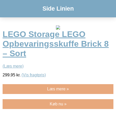
Side Linien
LEGO Storage LEGO
Opbevaringsskuffe Brick 8
– Sort
(Læs mere)
299.95
kr.
(Vis fragtpris)
Læs mere »
Køb nu »