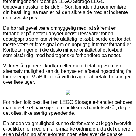
forretninger efter rabat på LEGO Storage LEGO
Opbevaringsskuffe Brick 8 – Sort forinden du gennemfører
din bestilling, så man er på den sikre side med at indhente
den laveste pris.
Du bør alligevel være omhyggelig med, at såfremt en
forhandler på nettet udbyder bedst i test varer for en
udsalgspris som kan virke ufattelig letkøbt, burde det for det
meste være et faresignal om en uoprigtig internet forhandler.
Kortbetalinger er ikke desto mindre omfattet af et lovbud,
som bistår dig imod bedrageriske forhandlere på nettet.
Vi foreslår generelt kortkøb eller mobilbetaling. Som en
alternativ mulighed kan du benytte en afbetalingsordning fra
for eksempel ViaBill, for så vidt du agter at betale betalingen
over flere uger.
Forinden folk bestiller i en LEGO Storage e-handler behøver
man ideelt set have øje for e-butikkens handelsvilkår, dog er
det oftest ikke særlig spændende.
En anden valgmulighed kunne derfor være at kigge hvorvidt
e-butikken er medlem af e-mærke ordningen, da det generelt
er en påvisning af at e-forretningen efterlever de danske