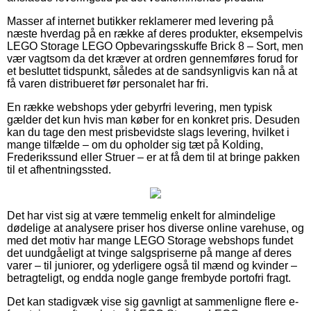
Masser af internet butikker reklamerer med levering på
næste hverdag på en række af deres produkter, eksempelvis
LEGO Storage LEGO Opbevaringsskuffe Brick 8 – Sort, men
vær vagtsom da det kræver at ordren gennemføres forud for
et besluttet tidspunkt, således at de sandsynligvis kan nå at
få varen distribueret før personalet har fri.
En række webshops yder gebyrfri levering, men typisk
gælder det kun hvis man køber for en konkret pris. Desuden
kan du tage den mest prisbevidste slags levering, hvilket i
mange tilfælde – om du opholder sig tæt på Kolding,
Frederikssund eller Struer – er at få dem til at bringe pakken
til et afhentningssted.
Det har vist sig at være temmelig enkelt for almindelige
dødelige at analysere priser hos diverse online varehuse, og
med det motiv har mange LEGO Storage webshops fundet
det uundgåeligt at tvinge salgspriserne på mange af deres
varer – til juniorer, og yderligere også til mænd og kvinder –
betragteligt, og endda nogle gange frembyde portofri fragt.
Det kan stadigvæk vise sig gavnligt at sammenligne flere e-