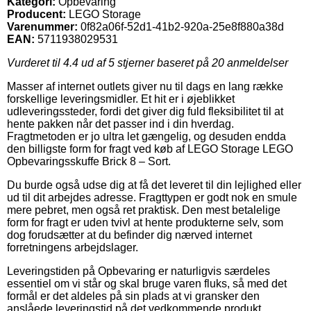
Kategori:
Opbevaring
Producent:
LEGO Storage
Varenummer:
0f82a06f-52d1-41b2-920a-25e8f880a38d
EAN:
5711938029531
Vurderet til
4.4
ud af 5 stjerner baseret på
20
anmeldelser
Masser af internet outlets giver nu til dags en lang række
forskellige leveringsmidler. Et hit er i øjeblikket
udleveringssteder, fordi det giver dig fuld fleksibilitet til at
hente pakken når det passer ind i din hverdag.
Fragtmetoden er jo ultra let gængelig, og desuden endda
den billigste form for fragt ved køb af LEGO Storage LEGO
Opbevaringsskuffe Brick 8 – Sort.
Du burde også udse dig at få det leveret til din lejlighed eller
ud til dit arbejdes adresse. Fragttypen er godt nok en smule
mere pebret, men også ret praktisk. Den mest betalelige
form for fragt er uden tvivl at hente produkterne selv, som
dog forudsætter at du befinder dig nærved internet
forretningens arbejdslager.
Leveringstiden på Opbevaring er naturligvis særdeles
essentiel om vi står og skal bruge varen fluks, så med det
formål er det aldeles på sin plads at vi gransker den
anslåede leveringstid på det vedkommende produkt.