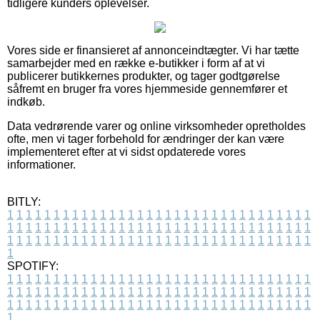
tidligere kunders oplevelser.
Vores side er finansieret af annonceindtægter. Vi har tætte
samarbejder med en række e-butikker i form af at vi
publicerer butikkernes produkter, og tager godtgørelse
såfremt en bruger fra vores hjemmeside gennemfører et
indkøb.
Data vedrørende varer og online virksomheder opretholdes
ofte, men vi tager forbehold for ændringer der kan være
implementeret efter at vi sidst opdaterede vores
informationer.
BITLY:
1
1
1
1
1
1
1
1
1
1
1
1
1
1
1
1
1
1
1
1
1
1
1
1
1
1
1
1
1
1
1
1
1
1
1
1
1
1
1
1
1
1
1
1
1
1
1
1
1
1
1
1
1
1
1
1
1
1
1
1
1
1
1
1
1
1
1
1
1
1
1
1
1
1
1
1
1
1
1
1
1
1
1
1
1
1
1
1
1
1
1
1
1
1
1
1
1
1
1
1
SPOTIFY:
1
1
1
1
1
1
1
1
1
1
1
1
1
1
1
1
1
1
1
1
1
1
1
1
1
1
1
1
1
1
1
1
1
1
1
1
1
1
1
1
1
1
1
1
1
1
1
1
1
1
1
1
1
1
1
1
1
1
1
1
1
1
1
1
1
1
1
1
1
1
1
1
1
1
1
1
1
1
1
1
1
1
1
1
1
1
1
1
1
1
1
1
1
1
1
1
1
1
1
1