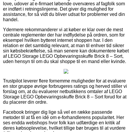
love, udover at e-firmaet løbende overværes af fagfolk som
er indført i retningslinjerne. Det giver dig mulighed for
assistance, for så vidt du bliver udsat for problemer ved din
handel.
Ydermere rekommanderer vi at køber er klar over de mest
centrale reglementer der har indflydelse på ordren, som for
eksempel hvilken bytteret internet shoppen har. I den
relation er det samtidig relevant, at man til enhver tid sikrer
sin købsbekræftelse, så man senere kan dokumentere købet
af LEGO Storage LEGO Opbevaringsskuffe Brick 8 – Sort,
uden hensyn til om du skal shoppe til en mand eller kvinde.
Trustpilot leverer flere fornemme muligheder for at evaluere
en stor gruppe øvrige forbrugeres ratings og herved stiller vi
forslag om, at du evaluerer netbutikkens omtaler af LEGO
Storage LEGO Opbevaringsskuffe Brick 8 – Sort forud for at
du placerer din ordre.
Facebook bringer dig lige så vel en række passende
metoder til at få en idé om e-forhandlerens popularitet. Her
ses endda webshops hvor folk kan udfærdige en kritik af
deres købsoplevelse, hvilket tillige bør bruges til at vurdere