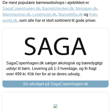
De mest populære børnewebshops i øjeblikket er
SagaCopenhagen.dk
,
BarnetsVerden.dk
,
Miniature.dk
,
Mammashop.dk
,
Legehjulet.dk
,
MamaMilla.dk
og
Kids-
world.dk
, som alle har et stort sortiment til gode priser.
SagaCopenhagen.dk sælger økologisk og bæredygtigt
udstyr til børn. Levering på 1-3 hverdage, og fri fragt
over 499 kr. Klik her for at se deres udvalg.
Se udvalget på SagaCopenhagen.dk