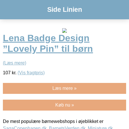
Side Linien
Lena Badge Design
”Lovely Pin” til børn
(Læs mere)
107
kr.
(Vis fragtpris)
Læs mere »
Køb nu »
De mest populære børnewebshops i øjeblikket er
SagaCopenhagen.dk
,
BarnetsVerden.dk
,
Miniature.dk
,