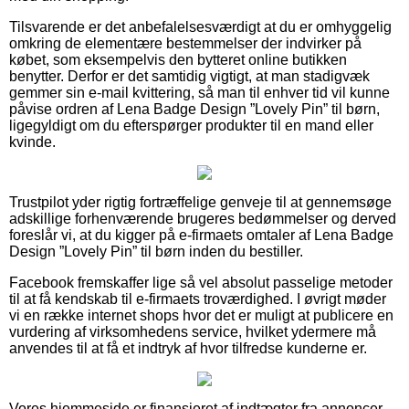
Tilsvarende er det anbefalelsesværdigt at du er omhyggelig
omkring de elementære bestemmelser der indvirker på
købet, som eksempelvis den bytteret online butikken
benytter. Derfor er det samtidig vigtigt, at man stadigvæk
gemmer sin e-mail kvittering, så man til enhver tid vil kunne
påvise ordren af Lena Badge Design ”Lovely Pin” til børn,
ligegyldigt om du efterspørger produkter til en mand eller
kvinde.
Trustpilot yder rigtig fortræffelige genveje til at gennemsøge
adskillige forhenværende brugeres bedømmelser og derved
foreslår vi, at du kigger på e-firmaets omtaler af Lena Badge
Design ”Lovely Pin” til børn inden du bestiller.
Facebook fremskaffer lige så vel absolut passelige metoder
til at få kendskab til e-firmaets troværdighed. I øvrigt møder
vi en række internet shops hvor det er muligt at publicere en
vurdering af virksomhedens service, hvilket ydermere må
anvendes til at få et indtryk af hvor tilfredse kunderne er.
Vores hjemmeside er finansieret af indtægter fra annoncer.