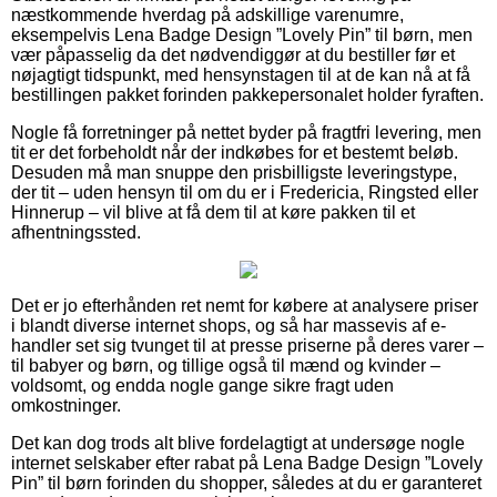
næstkommende hverdag på adskillige varenumre,
eksempelvis Lena Badge Design ”Lovely Pin” til børn, men
vær påpasselig da det nødvendiggør at du bestiller før et
nøjagtigt tidspunkt, med hensynstagen til at de kan nå at få
bestillingen pakket forinden pakkepersonalet holder fyraften.
Nogle få forretninger på nettet byder på fragtfri levering, men
tit er det forbeholdt når der indkøbes for et bestemt beløb.
Desuden må man snuppe den prisbilligste leveringstype,
der tit – uden hensyn til om du er i Fredericia, Ringsted eller
Hinnerup – vil blive at få dem til at køre pakken til et
afhentningssted.
Det er jo efterhånden ret nemt for købere at analysere priser
i blandt diverse internet shops, og så har massevis af e-
handler set sig tvunget til at presse priserne på deres varer –
til babyer og børn, og tillige også til mænd og kvinder –
voldsomt, og endda nogle gange sikre fragt uden
omkostninger.
Det kan dog trods alt blive fordelagtigt at undersøge nogle
internet selskaber efter rabat på Lena Badge Design ”Lovely
Pin” til børn forinden du shopper, således at du er garanteret