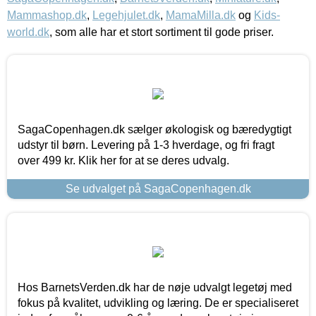
Mammashop.dk
,
Legehjulet.dk
,
MamaMilla.dk
og
Kids-
world.dk
, som alle har et stort sortiment til gode priser.
SagaCopenhagen.dk sælger økologisk og bæredygtigt
udstyr til børn. Levering på 1-3 hverdage, og fri fragt
over 499 kr. Klik her for at se deres udvalg.
Se udvalget på SagaCopenhagen.dk
Hos BarnetsVerden.dk har de nøje udvalgt legetøj med
fokus på kvalitet, udvikling og læring. De er specialiseret