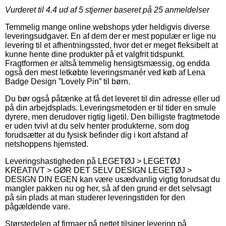
Vurderet til
4.4
ud af 5 stjerner baseret på
25
anmeldelser
Temmelig mange online webshops yder heldigvis diverse
leveringsudgaver. En af dem der er mest populær er lige nu
levering til et afhentningssted, hvor det er meget fleksibelt at
kunne hente dine produkter på et valgfrit tidspunkt.
Fragtformen er altså temmelig hensigtsmæssig, og endda
også den mest letkøbte leveringsmanér ved køb af Lena
Badge Design ”Lovely Pin” til børn.
Du bør også påtænke at få det leveret til din adresse eller ud
på din arbejdsplads. Leveringsmetoden er til tider en smule
dyrere, men derudover rigtig ligetil. Den billigste fragtmetode
er uden tvivl at du selv henter produkterne, som dog
forudsætter at du fysisk befinder dig i kort afstand af
netshoppens hjemsted.
Leveringshastigheden på LEGETØJ > LEGETØJ
KREATIVT > GØR DET SELV DESIGN LEGETØJ >
DESIGN DIN EGEN kan være usædvanlig vigtig forudsat du
mangler pakken nu og her, så af den grund er det selvsagt
på sin plads at man studerer leveringstiden for den
pågældende vare.
Størstedelen af firmaer på nettet tilsiger levering på