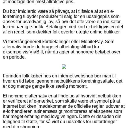
at modtage den mest attraktive pris.
Du bør imidlertid være så påvagt, at i tilfælde af at en e-
forretning tilbyder produkter til salg for en udsalgspris som
anses for usædvanlig lav, så bør det ofte være en indikator
for en uærlig e-butik. Betalinger med kort er heldigvis en del
af en regel, som dækker folk overfor uægte online butikker.
Vi foreslår generelt kortbetalinger eller MobilePay. Som
alternativ burde du bruge et afbetalingstilbud fra
eksempelvis ViaBill, når du agter at honorere beløbet over
en periode.
Forinden folk køber hos en internet webshop bør man til
hver en tid løbe igennem netbutikkens forretningsaftale, det
er dog mange gange ikke særlig morsomt.
Et nemmere alternativ er at finde ud af hvorvidt netbutikken
er verificeret af e-mærket, som skulle være et sympol på at
internet butikken imødekommer de officielle regler, udover at
e-forhandleren rutinemæssigt monitoreres af eksperter som
har meget erfaring med lovgivningen. Dette er desuden din
lejlighed til støtte, for så vidt du udsættes for udfordringer
med din shopping.