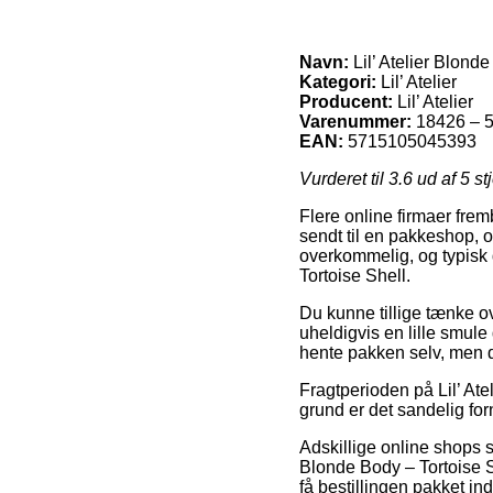
Navn:
Lil’ Atelier Blond
Kategori:
Lil’ Atelier
Producent:
Lil’ Atelier
Varenummer:
18426 – 
EAN:
5715105045393
Vurderet til
3.6
ud af 5 st
Flere online firmaer frem
sendt til en pakkeshop, o
overkommelig, og typisk 
Tortoise Shell.
Du kunne tillige tænke over
uheldigvis en lille smule 
hente pakken selv, men de
Fragtperioden på Lil’ Atel
grund er det sandelig for
Adskillige online shops s
Blonde Body – Tortoise Sh
få bestillingen pakket i