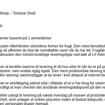
e Body – Tortoise Shell
56
jerner baseret på
1
anmeldelser
byder efterhånden alverdens former for fragt. Den mest benyttede 
g så afhenter du blot de nyindkøbte varer når du har tid. Fragtl
desuden den mindst kostelige leveringstype ved køb af Lil’ Ate
 at bestille varerne til levering til dit hus eller til når du er på
dyrere, men endda rigtig ligetil. Den mest prisbevidste løsning ti
n løsning nødvendiggør at du lever i kort afstand af internet fo
ier er selvfølgelig yderst vital i tilfælde af at vi har brug for va
nuftigt at man checker det anslåede leveringstidspunkt på den r
tiller udsigt til levering på næste hverdag på masser af produkter
ell, som antager at ordren placeres inden et fastsat tidspunkt, 
nden personalet drager hjemad.