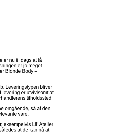
er nu til dags at få
øsningen er jo meget
lier Blonde Body –
 job. Leveringstypen bliver
l levering er utvivlsomt at
rhandlerens tilholdssted.
rerne omgående, så af den
elevante vare.
, eksempelvis Lil’ Atelier
således at de kan nå at