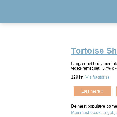
Tortoise Sh
Langærmet body med blonde
vide:Fremstillet i 57% 
129
kr.
(Vis fragtpris)
Læs mere »
De mest populære børne
Mammashop.dk
,
Legehju