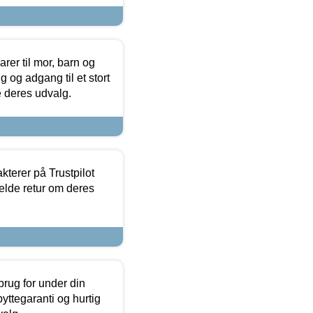
er til mor, barn og
 og adgang til et stort
se deres udvalg.
kterer på Trustpilot
elde retur om deres
brug for under din
yttegaranti og hurtig