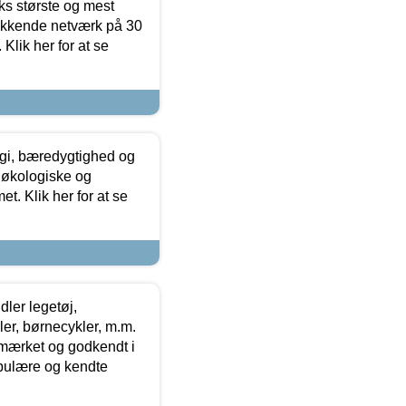
ks største og mest
ækkende netværk på 30
Klik her for at se
gi, bæredygtighed og
 økologiske og
t. Klik her for at se
ler legetøj,
r, børnecykler, m.m.
-mærket og godkendt i
opulære og kendte