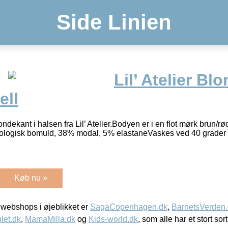
Side Linien
Lil’ Atelier B
ell
kant i halsen fra Lil’ Atelier.Bodyen er i en flot mørk brun/rø
økologisk bomuld, 38% modal, 5% elastaneVaskes ved 40 grader
Køb nu »
webshops i øjeblikket er
SagaCopenhagen.dk
,
BarnetsVerden
let.dk
,
MamaMilla.dk
og
Kids-world.dk
, som alle har et stort sor