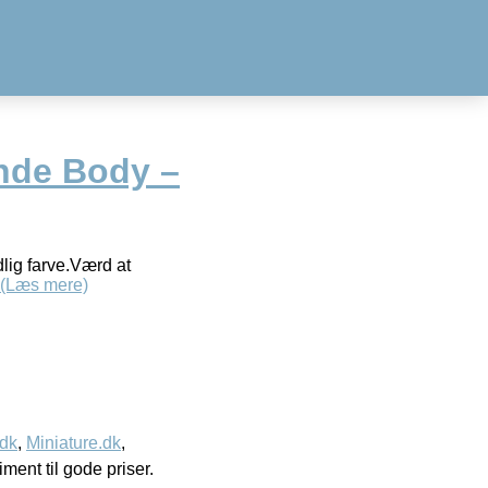
londe Body –
dlig farve.Værd at
(Læs mere)
.dk
,
Miniature.dk
,
timent til gode priser.