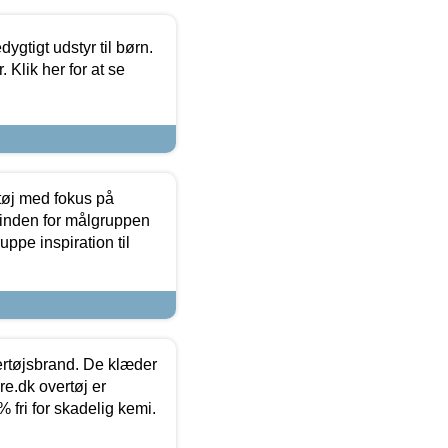
tigt udstyr til børn.
 Klik her for at se
tøj med fokus på
t inden for målgruppen
ppe inspiration til
vertøjsbrand. De klæder
ure.dk overtøj er
fri for skadelig kemi.