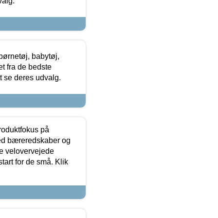
valg.
ørnetøj, babytøj,
t fra de bedste
at se deres udvalg.
produktfokus på
med bæreredskaber og
e velovervejede
tart for de små. Klik