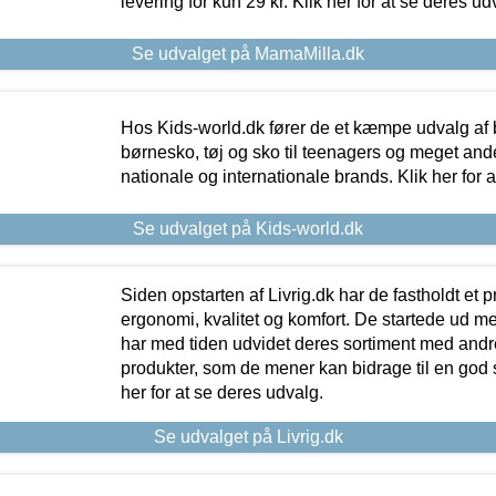
levering for kun 29 kr. Klik her for at se deres ud
Se udvalget på MamaMilla.dk
Hos Kids-world.dk fører de et kæmpe udvalg af b
børnesko, tøj og sko til teenagers og meget ande
nationale og internationale brands. Klik her for 
Se udvalget på Kids-world.dk
Siden opstarten af Livrig.dk har de fastholdt et 
ergonomi, kvalitet og komfort. De startede ud 
har med tiden udvidet deres sortiment med andr
produkter, som de mener kan bidrage til en god s
her for at se deres udvalg.
Se udvalget på Livrig.dk