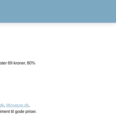
oster 69 kroner. 80%
.dk
,
Miniature.dk
,
timent til gode priser.