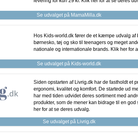
levering for kun 29 kr. Klik her for at se deres ud
Se udvalget på MamaMilla.dk
Hos Kids-world.dk fører de et kæmpe udvalg af b
børnesko, tøj og sko til teenagers og meget ande
nationale og internationale brands. Klik her for 
Se udvalget på Kids-world.dk
Siden opstarten af Livrig.dk har de fastholdt et 
ergonomi, kvalitet og komfort. De startede ud 
har med tiden udvidet deres sortiment med andr
produkter, som de mener kan bidrage til en god s
her for at se deres udvalg.
Se udvalget på Livrig.dk