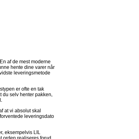
ng. En af de mest moderne
unne hente dine varer når
bevidste leveringsmetode
gstypen er ofte en tak
at du selv henter pakken,
.
f at vi absolut skal
n forventede leveringsdato
er, eksempelvis LIL
 orden realiseres forud