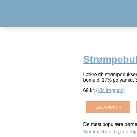
Strømpebuk
Lækre rib strømpebukser f
bomuld, 17% polyamid, 3
69
kr.
(Vis fragtpris)
Læs mere »
De mest populære børne
Mammashop.dk
,
Legehju