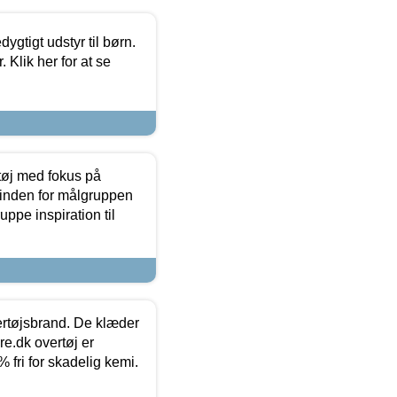
tigt udstyr til børn.
 Klik her for at se
tøj med fokus på
t inden for målgruppen
ppe inspiration til
vertøjsbrand. De klæder
ure.dk overtøj er
fri for skadelig kemi.