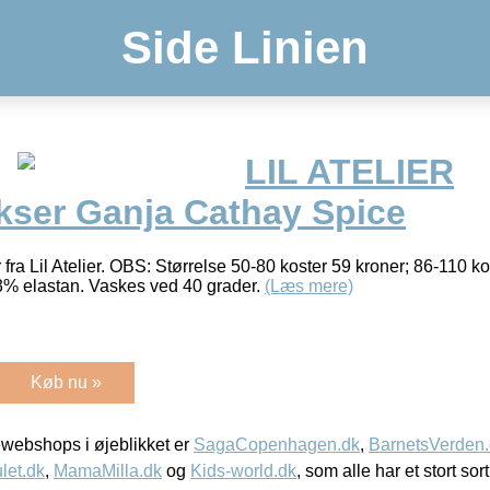
Side Linien
LIL ATELIER
ser Ganja Cathay Spice
ra Lil Atelier. OBS: Størrelse 50-80 koster 59 kroner; 86-110 k
% elastan. Vaskes ved 40 grader.
(Læs mere)
Køb nu »
webshops i øjeblikket er
SagaCopenhagen.dk
,
BarnetsVerden
let.dk
,
MamaMilla.dk
og
Kids-world.dk
, som alle har et stort sor