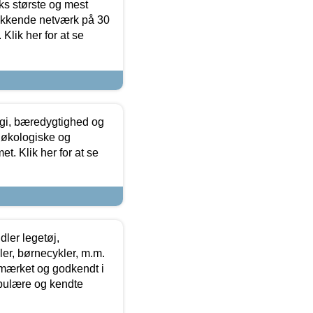
ks største og mest
ækkende netværk på 30
Klik her for at se
gi, bæredygtighed og
 økologiske og
t. Klik her for at se
ler legetøj,
r, børnecykler, m.m.
-mærket og godkendt i
opulære og kendte