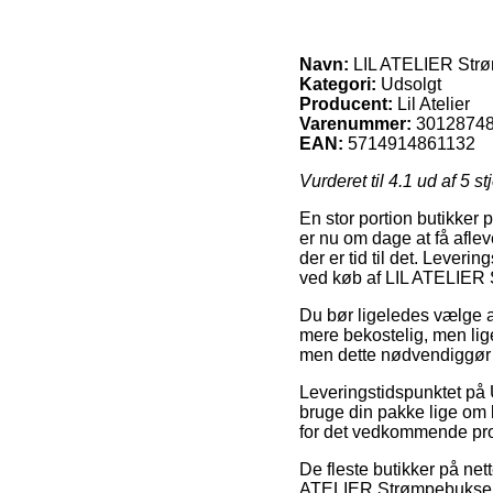
Navn:
LIL ATELIER Strø
Kategori:
Udsolgt
Producent:
Lil Atelier
Varenummer:
3012874
EAN:
5714914861132
Vurderet til
4.1
ud af 5 st
En stor portion butikker p
er nu om dage at få afle
der er tid til det. Lever
ved køb af LIL ATELIER
Du bør ligeledes vælge at 
mere bekostelig, men lige
men dette nødvendiggør a
Leveringstidspunktet på U
bruge din pakke lige om l
for det vedkommende pro
De fleste butikker på net
ATELIER Strømpebukser G