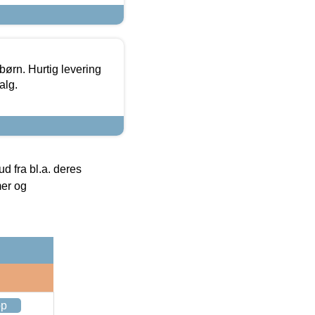
 børn. Hurtig levering
alg.
 fra bl.a. deres
mer og
op