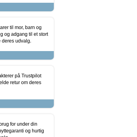
er til mor, barn og
 og adgang til et stort
se deres udvalg.
kterer på Trustpilot
elde retur om deres
brug for under din
yttegaranti og hurtig