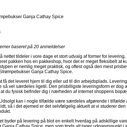
mpebukser Ganja Cathay Spice
8
jerner baseret på
20
anmeldelser
å nettet tildeler i vore dage et stort udvalg af former for leveri
veret pakken hos en pakkeshop, hvor det er meget fleksibelt at k
ingstypen er nemlig meget praktisk, og oftest også den mest pris
 Strømpebukser Ganja Cathay Spice.
få det leveret hjem til dig eller ud til din arbejdsplads. Leverin
 så vel særdeles ligetil. Den prisbilligste leveringsform er dog 
t du fysisk befinder dig i nærheden af internet shoppens bopæl
dsolgt kan i nogle tilfælde være særdeles afgørende i tilfælde a
idt, så i det øjemed er det selvfølgelig aktuelt at vi studerer de
dukt.
tet byder på levering på blot en enkelt hverdag på adskillige var
anja Cathay Spice, men som trods alt tager udgangspunkt i at