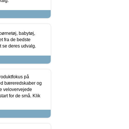
valg.
ørnetøj, babytøj,
t fra de bedste
at se deres udvalg.
produktfokus på
med bæreredskaber og
e velovervejede
tart for de små. Klik