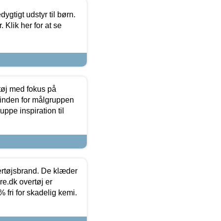
tigt udstyr til børn.
 Klik her for at se
tøj med fokus på
t inden for målgruppen
ppe inspiration til
vertøjsbrand. De klæder
ure.dk overtøj er
fri for skadelig kemi.