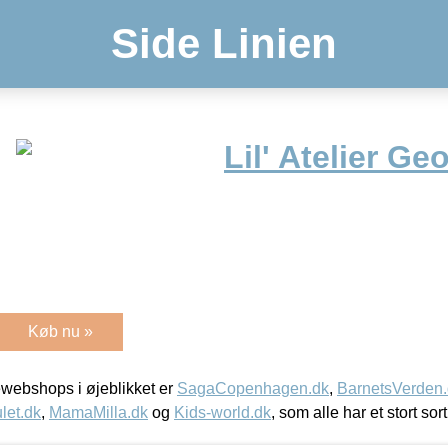
Side Linien
Lil' Atelier Ge
Køb nu »
webshops i øjeblikket er
SagaCopenhagen.dk
,
BarnetsVerden
let.dk
,
MamaMilla.dk
og
Kids-world.dk
, som alle har et stort sor