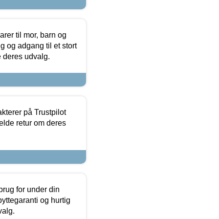
er til mor, barn og
 og adgang til et stort
se deres udvalg.
kterer på Trustpilot
elde retur om deres
brug for under din
yttegaranti og hurtig
valg.