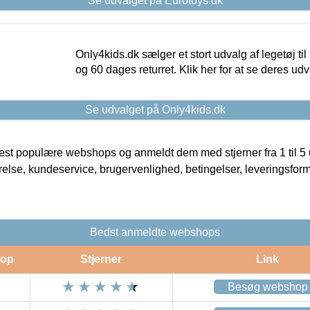
Se udvalget på Eurotoys.dk
Only4kids.dk sælger et stort udvalg af legetøj til
og 60 dages returret. Klik her for at se deres udv
Se udvalget på Only4kids.dk
t populære webshops og anmeldt dem med stjerner fra 1 til 5 ud
rrelse, kundeservice, brugervenlighed, betingelser, leveringsfor
Bedst anmeldte webshops
op
Stjerner
Link
Besøg webshop