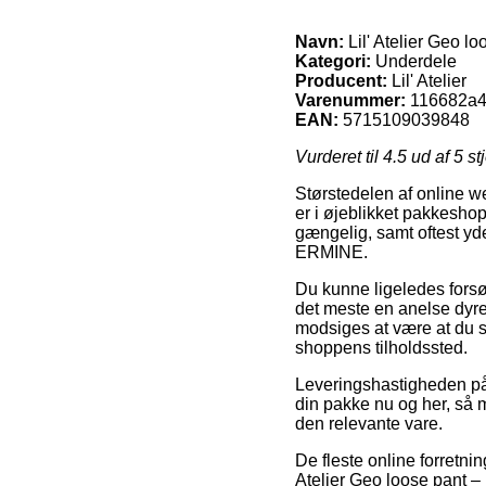
Navn:
Lil' Atelier Geo 
Kategori:
Underdele
Producent:
Lil' Atelier
Varenummer:
116682a4
EAN:
5715109039848
Vurderet til
4.5
ud af 5 st
Størstedelen af online w
er i øjeblikket pakkeshop
gængelig, samt oftest yde
ERMINE.
Du kunne ligeledes forsøg
det meste en anelse dyre
modsiges at være at du se
shoppens tilholdssted.
Leveringshastigheden på 
din pakke nu og her, så m
den relevante vare.
De fleste online forretni
Atelier Geo loose pant –