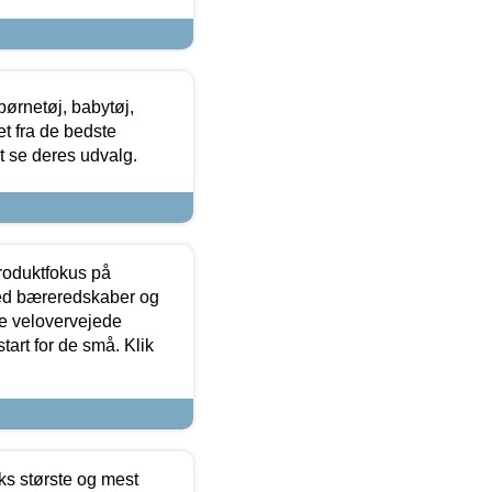
ørnetøj, babytøj,
t fra de bedste
at se deres udvalg.
produktfokus på
med bæreredskaber og
e velovervejede
tart for de små. Klik
ks største og mest