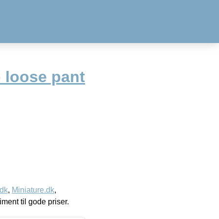
o loose pant
.dk
,
Miniature.dk
,
timent til gode priser.