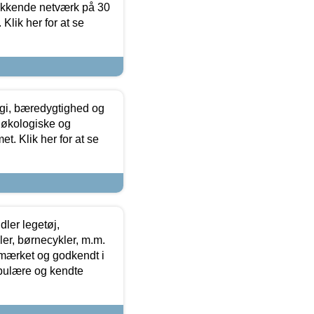
ækkende netværk på 30
Klik her for at se
gi, bæredygtighed og
 økologiske og
t. Klik her for at se
ler legetøj,
r, børnecykler, m.m.
-mærket og godkendt i
opulære og kendte