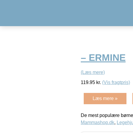
– ERMINE
(Læs mere)
119.95
kr.
(Vis fragtpris)
Læs mere »
De mest populære børne
Mammashop.dk
,
Legehju