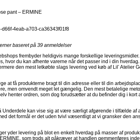
loose pant – ERMINE
-d66f-4eab-a703-ca36343f01f8
jerner baseret på
39
anmeldelser
ebshops frembyder heldigvis mange forskellige leveringsmidler.
s, hvor du kan afhente varerne når det passer ind i din hverdag. 
rmere den mest letkøbte slags levering ved køb af Lil' Atelier 
e at få produkterne bragt til din adresse eller til din arbejdspl
re, men omvendt meget let gængelig. Den mest betalelige metode
lv henter ordren, som dog forudsætter at du befinder dig i kort 
Underdele kan vise sig at være særligt afgørende i tilfælde af 
ed det formål er det uden tvivl væsentligt at vi gransker den a
nger yder levering på blot en enkelt hverdag på masser af produkt
 ERMINE, som trods alt påkræver at handlen gemmenføres inden 