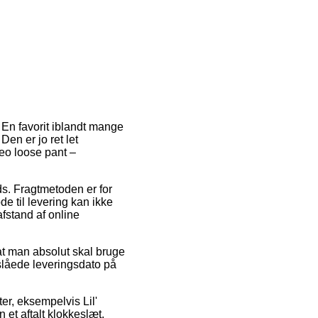
 En favorit iblandt mange
Den er jo ret let
Geo loose pant –
ads. Fragtmetoden er for
 til levering kan ikke
afstand af online
at man absolut skal bruge
nslåede leveringsdato på
er, eksempelvis Lil'
et aftalt klokkeslæt,