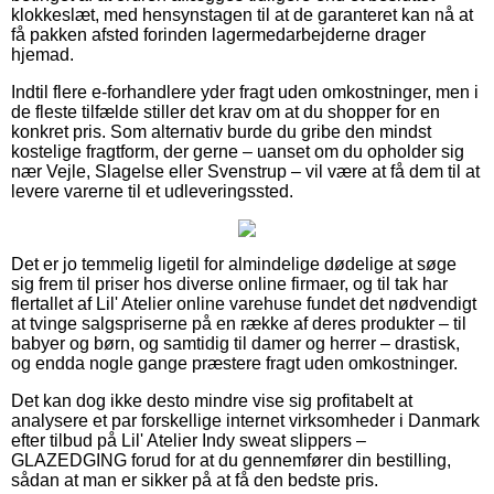
klokkeslæt, med hensynstagen til at de garanteret kan nå at
få pakken afsted forinden lagermedarbejderne drager
hjemad.
Indtil flere e-forhandlere yder fragt uden omkostninger, men i
de fleste tilfælde stiller det krav om at du shopper for en
konkret pris. Som alternativ burde du gribe den mindst
kostelige fragtform, der gerne – uanset om du opholder sig
nær Vejle, Slagelse eller Svenstrup – vil være at få dem til at
levere varerne til et udleveringssted.
Det er jo temmelig ligetil for almindelige dødelige at søge
sig frem til priser hos diverse online firmaer, og til tak har
flertallet af Lil' Atelier online varehuse fundet det nødvendigt
at tvinge salgspriserne på en række af deres produkter – til
babyer og børn, og samtidig til damer og herrer – drastisk,
og endda nogle gange præstere fragt uden omkostninger.
Det kan dog ikke desto mindre vise sig profitabelt at
analysere et par forskellige internet virksomheder i Danmark
efter tilbud på Lil' Atelier Indy sweat slippers –
GLAZEDGING forud for at du gennemfører din bestilling,
sådan at man er sikker på at få den bedste pris.