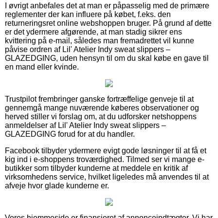
I øvrigt anbefales det at man er påpasselig med de primære
reglementer der kan influere på købet, f.eks. den
returneringsret online webshoppen bruger. På grund af dette
er det ydermere afgørende, at man stadig sikrer ens
kvittering på e-mail, således man fremadrettet vil kunne
påvise ordren af Lil' Atelier Indy sweat slippers –
GLAZEDGING, uden hensyn til om du skal købe en gave til
en mand eller kvinde.
Trustpilot frembringer ganske fortræffelige genveje til at
gennemgå mange nuværende køberes observationer og
herved stiller vi forslag om, at du udforsker netshoppens
anmeldelser af Lil' Atelier Indy sweat slippers –
GLAZEDGING forud for at du handler.
Facebook tilbyder ydermere evigt gode løsninger til at få et
kig ind i e-shoppens troværdighed. Tilmed ser vi mange e-
butikker som tilbyder kunderne at meddele en kritik af
virksomhedens service, hvilket ligeledes må anvendes til at
afveje hvor glade kunderne er.
Vores hjemmeside er finansieret af annonceindtægter. Vi har