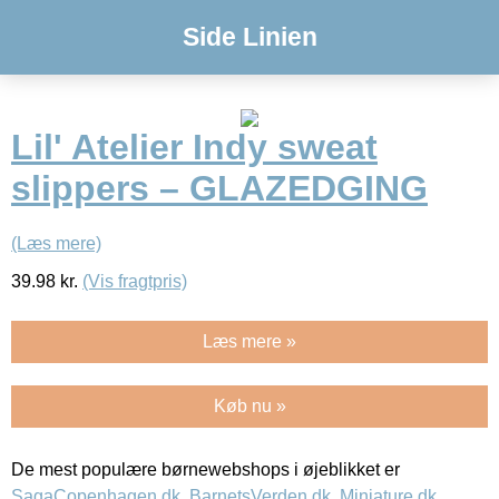
Side Linien
Lil' Atelier Indy sweat
slippers – GLAZEDGING
(Læs mere)
39.98
kr.
(Vis fragtpris)
Læs mere »
Køb nu »
De mest populære børnewebshops i øjeblikket er
SagaCopenhagen.dk
,
BarnetsVerden.dk
,
Miniature.dk
,