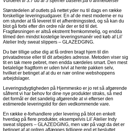
Vurderet til
3.7
ud af 5 stjerner baseret på
6
anmeldelser
Størstedelen af outlets på nettet yder nu til dags en række
forskellige leveringsudgaver. En af de mest moderne er nu
om stunder at få leveret til et afhentningssted, og så kan du
blot gå forbi efter din ordre når der er tid til det.
Fragtløsningen er altså ekstremt fremkommelig, og endda
tilmed den mindst kostelige leveringsmanér ved køb af Lil'
Atelier Indy sweat slippers – GLAZEDGING.
Du bør tillige udse dig at få ordren bragt hjem til din
privatadresse eller til dit arbejdes adresse. Metoden viser sig
tit en tak mere pebret, men endda særdeles smart. Den mest
betalelige fragtform er uden tvivl at hente pakken selv,
hvilket er betinget af at du er nær online webshoppens
arbejdslager.
Leveringsdygtigheden på Hjemmesko er jo ret så afgørende
såfremt vi har behov for dine nye produkter straks, så med
det formål er det sandelig afgørende at vi efterser den
estimerede leveringstid for den vedkommende vare.
En række e-forhandlere yder levering på blot en enkelt
hverdag på flere produkter, eksempelvis Lil' Atelier Indy
sweat slippers – GLAZEDGING, men vær på vagt da det er
betinget af at ordren aflægges tidligere end et besluttet