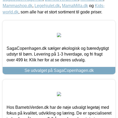
Mammashop.dk
,
Legehjulet.dk
,
MamaMilla.dk
og
Kids-
world.dk
, som alle har et stort sortiment til gode priser.
SagaCopenhagen.dk sælger økologisk og bæredygtigt
udstyr til børn. Levering på 1-3 hverdage, og fri fragt
over 499 kr. Klik her for at se deres udvalg.
Se udvalget på SagaCopenhagen.dk
Hos BarnetsVerden.dk har de nøje udvalgt legetøj med
fokus på kvalitet, udvikling og læring. De er specialiseret