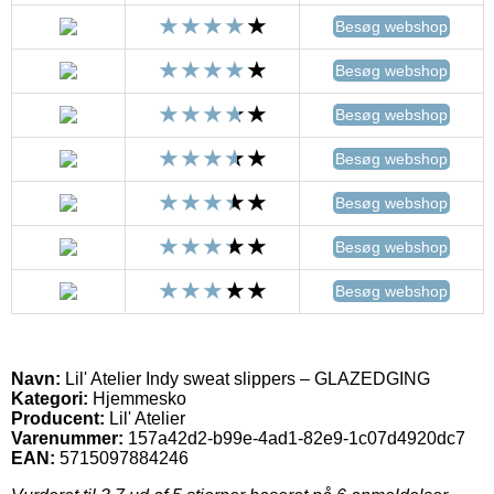
Besøg webshop
Besøg webshop
Besøg webshop
Besøg webshop
Besøg webshop
Besøg webshop
Besøg webshop
Navn:
Lil' Atelier Indy sweat slippers – GLAZEDGING
Kategori:
Hjemmesko
Producent:
Lil' Atelier
Varenummer:
157a42d2-b99e-4ad1-82e9-1c07d4920dc7
EAN:
5715097884246