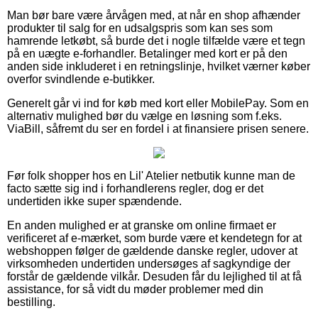
Man bør bare være årvågen med, at når en shop afhænder
produkter til salg for en udsalgspris som kan ses som
hamrende letkøbt, så burde det i nogle tilfælde være et tegn
på en uægte e-forhandler. Betalinger med kort er på den
anden side inkluderet i en retningslinje, hvilket værner køber
overfor svindlende e-butikker.
Generelt går vi ind for køb med kort eller MobilePay. Som en
alternativ mulighed bør du vælge en løsning som f.eks.
ViaBill, såfremt du ser en fordel i at finansiere prisen senere.
Før folk shopper hos en Lil' Atelier netbutik kunne man de
facto sætte sig ind i forhandlerens regler, dog er det
undertiden ikke super spændende.
En anden mulighed er at granske om online firmaet er
verificeret af e-mærket, som burde være et kendetegn for at
webshoppen følger de gældende danske regler, udover at
virksomheden undertiden undersøges af sagkyndige der
forstår de gældende vilkår. Desuden får du lejlighed til at få
assistance, for så vidt du møder problemer med din
bestilling.