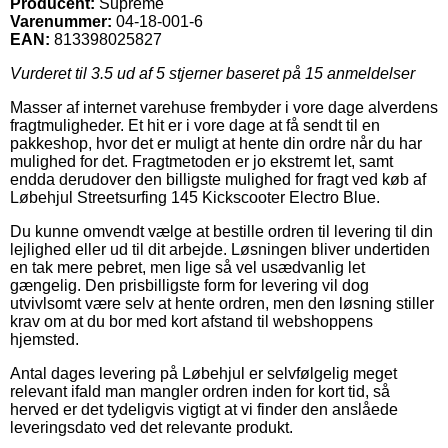
Producent:
Supreme
Varenummer:
04-18-001-6
EAN:
813398025827
Vurderet til
3.5
ud af 5 stjerner baseret på
15
anmeldelser
Masser af internet varehuse frembyder i vore dage alverdens
fragtmuligheder. Et hit er i vore dage at få sendt til en
pakkeshop, hvor det er muligt at hente din ordre når du har
mulighed for det. Fragtmetoden er jo ekstremt let, samt
endda derudover den billigste mulighed for fragt ved køb af
Løbehjul Streetsurfing 145 Kickscooter Electro Blue.
Du kunne omvendt vælge at bestille ordren til levering til din
lejlighed eller ud til dit arbejde. Løsningen bliver undertiden
en tak mere pebret, men lige så vel usædvanlig let
gængelig. Den prisbilligste form for levering vil dog
utvivlsomt være selv at hente ordren, men den løsning stiller
krav om at du bor med kort afstand til webshoppens
hjemsted.
Antal dages levering på Løbehjul er selvfølgelig meget
relevant ifald man mangler ordren inden for kort tid, så
herved er det tydeligvis vigtigt at vi finder den anslåede
leveringsdato ved det relevante produkt.