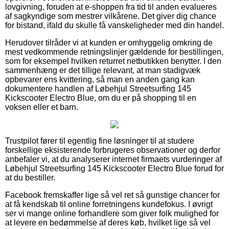
lovgivning, foruden at e-shoppen fra tid til anden evalueres
af sagkyndige som mestrer vilkårene. Det giver dig chance
for bistand, ifald du skulle få vanskeligheder med din handel.
Herudover tilråder vi at kunden er omhyggelig omkring de
mest vedkommende retningslinjer gældende for bestillingen,
som for eksempel hvilken returret netbutikken benytter. I den
sammenhæng er det tillige relevant, at man stadigvæk
opbevarer ens kvittering, så man en anden gang kan
dokumentere handlen af Løbehjul Streetsurfing 145
Kickscooter Electro Blue, om du er på shopping til en
voksen eller et barn.
Trustpilot fører til egentlig fine løsninger til at studere
forskellige eksisterende forbrugeres observationer og derfor
anbefaler vi, at du analyserer internet firmaets vurderinger af
Løbehjul Streetsurfing 145 Kickscooter Electro Blue forud for
at du bestiller.
Facebook fremskaffer lige så vel ret så gunstige chancer for
at få kendskab til online forretningens kundefokus. I øvrigt
ser vi mange online forhandlere som giver folk mulighed for
at levere en bedømmelse af deres køb, hvilket lige så vel