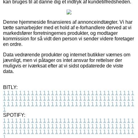
kan bruges til at danne dig et indtryk af kundetilfredsheden.
Denne hjemmeside finansieres af annonceindtægter. Vi har
tætte samarbejder med et hold af e-forhandlere derved at vi
markedsfører forretningernes produkter, og modtager
kommission for så vidt den person vi sender videre foretager
en ordre.
Data vedrørende produkter og internet butikker værnes om
jævnligt, men vi påtager os intet ansvar for rettelser der
muligvis er iværksat efter at vi sidst opdaterede de viste
data.
BITLY:
1
1
1
1
1
1
1
1
1
1
1
1
1
1
1
1
1
1
1
1
1
1
1
1
1
1
1
1
1
1
1
1
1
1
1
1
1
1
1
1
1
1
1
1
1
1
1
1
1
1
1
1
1
1
1
1
1
1
1
1
1
1
1
1
1
1
1
1
1
1
1
1
1
1
1
1
1
1
1
1
1
1
1
1
1
1
1
1
1
1
1
1
1
1
1
1
1
1
1
1
SPOTIFY:
1
1
1
1
1
1
1
1
1
1
1
1
1
1
1
1
1
1
1
1
1
1
1
1
1
1
1
1
1
1
1
1
1
1
1
1
1
1
1
1
1
1
1
1
1
1
1
1
1
1
1
1
1
1
1
1
1
1
1
1
1
1
1
1
1
1
1
1
1
1
1
1
1
1
1
1
1
1
1
1
1
1
1
1
1
1
1
1
1
1
1
1
1
1
1
1
1
1
1
1