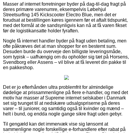
Masser af internet forretninger byder på dag-til-dag fragt på
deres primære varenumre, eksempelvis Løbehjul
Streetsurfing 145 Kickscooter Electro Blue, men det er
forudsat at bestillingen køres igennem før et aftalt tidspunkt,
med det formål at de sandsynligvis kan nå at få varen fikset
før de logistikansatte holder fyraften.
Nogle få internet handler byder på fragt uden betaling, men
ofte påkræves det at man shopper for en bestemt sum.
Desuden burde du overveje den billigste leveringsmåde,
som typisk – uafhængig om du opholder sig tæt på Horsens,
Svendborg eller Assens – vil blive at få leveret din pakke til
en pakkeshop.
Det er jo efterhånden ultra problemfrit for almindelige
dødelige at prissammenligne på flere e-handler, og med det
motiv har masser af Supreme internet selskaber i Danmark
set sig tvunget til at nedskære udsalgspriserne på deres
varer – til juniorer, og samtidig også til kvinder og mænd –
helt i bund, og endda nogle gange sikre fragt uden gebyr.
Til gengæld kan det immervæk vise sig lønsomt at
sammenligne nogle forskellige e-forhandlere efter rabat på