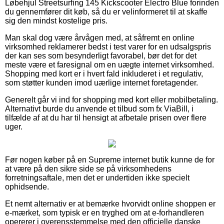
Løbehjul Streetsurfing 145 Kickscooter Electro Blue forinden
du gennemfører dit køb, så du er velinformeret til at skaffe
sig den mindst kostelige pris.
Man skal dog være årvågen med, at såfremt en online
virksomhed reklamerer bedst i test varer for en udsalgspris
der kan ses som besynderligt favorabel, bør det for det
meste være et faresignal om en uægte internet virksomhed.
Shopping med kort er i hvert fald inkluderet i et regulativ,
som støtter kunden imod uærlige internet foretagender.
Generelt går vi ind for shopping med kort eller mobilbetaling.
Alternativt burde du anvende et tilbud som fx ViaBill, i
tilfælde af at du har til hensigt at afbetale prisen over flere
uger.
Før nogen køber på en Supreme internet butik kunne de for
at være på den sikre side se på virksomhedens
forretningsaftale, men det er undertiden ikke specielt
ophidsende.
Et nemt alternativ er at bemærke hvorvidt online shoppen er
e-mærket, som typisk er en tryghed om at e-forhandleren
opererer i overensstemmelse med den officielle danske