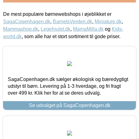
De mest populære børnewebshops i øjeblikket er
SagaCopenhagen.dk
,
BarnetsVerden.dk
,
Miniature.dk
,
Mammashop.dk
,
Legehjulet.dk
,
MamaMilla.dk
og
Kids-
world.dk
, som alle har et stort sortiment til gode priser.
SagaCopenhagen.dk sælger økologisk og bæredygtigt
udstyr til børn. Levering på 1-3 hverdage, og fri fragt
over 499 kr. Klik her for at se deres udvalg.
Se udvalget på SagaCopenhagen.dk