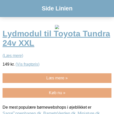
Side Linien
Lydmodul til Toyota Tundra
24v XXL
(Læs mere)
149
kr.
(Vis fragtpris)
Læs mere »
Køb nu »
De mest populære børnewebshops i øjeblikket er
SagaCopenhagen.dk
,
BarnetsVerden.dk
,
Miniature.dk
,