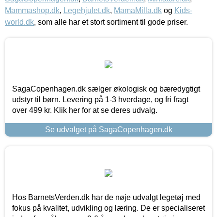
Mammashop.dk
,
Legehjulet.dk
,
MamaMilla.dk
og
Kids-
world.dk
, som alle har et stort sortiment til gode priser.
SagaCopenhagen.dk sælger økologisk og bæredygtigt
udstyr til børn. Levering på 1-3 hverdage, og fri fragt
over 499 kr. Klik her for at se deres udvalg.
Se udvalget på SagaCopenhagen.dk
Hos BarnetsVerden.dk har de nøje udvalgt legetøj med
fokus på kvalitet, udvikling og læring. De er specialiseret