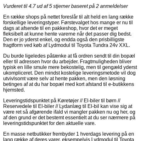
Vurderet til
4.7
ud af 5 stjerner baseret på
2
anmeldelser
En række shops på nettet foreslår til alt held en lang række
forskellige leveringstyper. Førstevalget hos mange er nu til
dags at afsende til en pakkeshop, hvor det er meget
fleksibelt at kunne hente varerne når det passer dig bedst.
Den er jo yderst enkel, og endda også den prisbilligste
fragtform ved køb af Lydmodul til Toyota Tundra 24v XXL.
Du burde ligeledes påtænke at få ordren sendt til din bopæl
eller til adressen hvor du arbejder. Fragtmuligheden bliver
typisk en lille smule mere bekostelig, men til gengæld yderst
ukompliceret. Den mindst kostelige leveringsmetode vil dog
utvivlsomt være selv at hente pakken, men den løsning
betinges af at du har bopæl med kort afstand til e-butikkens
hjemsted.
Leveringstidspunktet på Køretøjer // El-biler til børn //
Reservedele til El-biler // Lydanlæg til El-bil kan vise sig at
være ret så afgørende ifald vi mangler pakken nu og her, og
af den grund er det bestemt essentielt at du ser nærmere på
leveringstidspunktet for den aktuelle vare.
En masse netbutikker frembyder 1 hverdags levering på en
lang række af deres varer, eksempelvis Lydmodul til Toyota