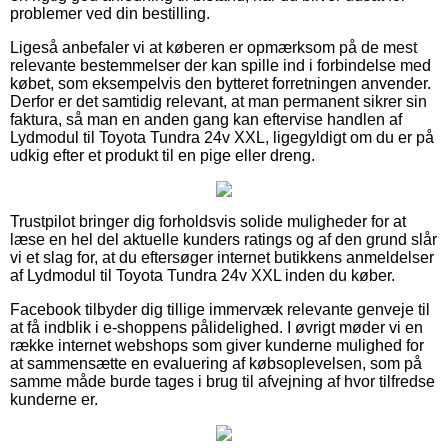
problemer ved din bestilling.
Ligeså anbefaler vi at køberen er opmærksom på de mest
relevante bestemmelser der kan spille ind i forbindelse med
købet, som eksempelvis den bytteret forretningen anvender.
Derfor er det samtidig relevant, at man permanent sikrer sin
faktura, så man en anden gang kan eftervise handlen af
Lydmodul til Toyota Tundra 24v XXL, ligegyldigt om du er på
udkig efter et produkt til en pige eller dreng.
Trustpilot bringer dig forholdsvis solide muligheder for at
læse en hel del aktuelle kunders ratings og af den grund slår
vi et slag for, at du eftersøger internet butikkens anmeldelser
af Lydmodul til Toyota Tundra 24v XXL inden du køber.
Facebook tilbyder dig tillige immervæk relevante genveje til
at få indblik i e-shoppens pålidelighed. I øvrigt møder vi en
række internet webshops som giver kunderne mulighed for
at sammensætte en evaluering af købsoplevelsen, som på
samme måde burde tages i brug til afvejning af hvor tilfredse
kunderne er.