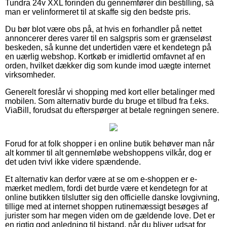
Tundra 24v XXL forinden du gennemfører din bestilling, så
man er velinformeret til at skaffe sig den bedste pris.
Du bør blot være obs på, at hvis en forhandler på nettet
annoncerer deres varer til en salgspris som er grænseløst
beskeden, så kunne det undertiden være et kendetegn på
en uærlig webshop. Kortkøb er imidlertid omfavnet af en
orden, hvilket dækker dig som kunde imod uægte internet
virksomheder.
Generelt foreslår vi shopping med kort eller betalinger med
mobilen. Som alternativ burde du bruge et tilbud fra f.eks.
ViaBill, forudsat du efterspørger at betale regningen senere.
Forud for at folk shopper i en online butik behøver man når
alt kommer til alt gennemløbe webshoppens vilkår, dog er
det uden tvivl ikke videre spændende.
Et alternativ kan derfor være at se om e-shoppen er e-
mærket medlem, fordi det burde være et kendetegn for at
online butikken tilslutter sig den officielle danske lovgivning,
tillige med at internet shoppen rutinemæssigt besøges af
jurister som har megen viden om de gældende love. Det er
en rigtig god anledning til bistand, når du bliver udsat for