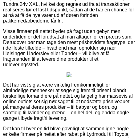
Tundra 24v XXL, hvilket dog regnes ud fra at transaktionen
realiseres før et fast tidspunkt, sådan at de har en chance for
at nå at få de nye varer ud af døren forinden
pakkemedarbejderne får fri.
Visse firmaer på nettet byder på fragt uden gebyr, men
undertiden er det forudsat at man aftager for en præcis sum.
Derudover bør man tage den mest prisbevidste fragttype, der
i de fleste tilfælde – hvad end man opholder sig nær
Helsingør, Haderslev eller Tønder – vil blive at få
fragtmanden til at levere dine produkter til et
udleveringssted.
Det har vist sig at være virkelig fremkommeligt for
almindelige mennesker at søge sig frem til priser i blandt
forskellige forhandlere på nettet, og følgelig har massevis af
online outlets set sig nødsaget til at nedsætte prisniveauet
på mange af deres produkter – til babyer og børn, og
samtidig til kvinder og mænd – en hel del, og endda nogle
gange tilbyde fragtfri levering.
Det kan til hver en tid blive gavnligt at sammenligne nogle
enkelte firmaer på nettet efter rabat på Lydmodul til Toyota