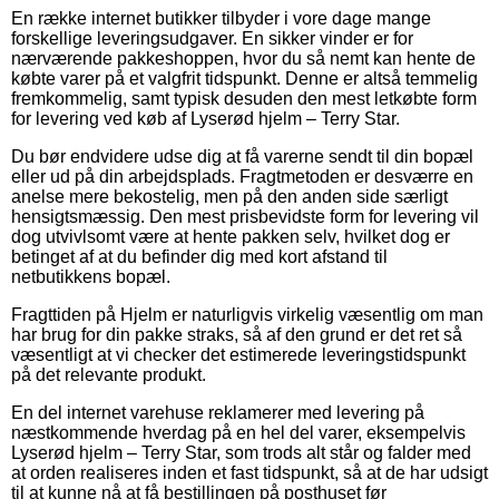
En række internet butikker tilbyder i vore dage mange
forskellige leveringsudgaver. En sikker vinder er for
nærværende pakkeshoppen, hvor du så nemt kan hente de
købte varer på et valgfrit tidspunkt. Denne er altså temmelig
fremkommelig, samt typisk desuden den mest letkøbte form
for levering ved køb af Lyserød hjelm – Terry Star.
Du bør endvidere udse dig at få varerne sendt til din bopæl
eller ud på din arbejdsplads. Fragtmetoden er desværre en
anelse mere bekostelig, men på den anden side særligt
hensigtsmæssig. Den mest prisbevidste form for levering vil
dog utvivlsomt være at hente pakken selv, hvilket dog er
betinget af at du befinder dig med kort afstand til
netbutikkens bopæl.
Fragttiden på Hjelm er naturligvis virkelig væsentlig om man
har brug for din pakke straks, så af den grund er det ret så
væsentligt at vi checker det estimerede leveringstidspunkt
på det relevante produkt.
En del internet varehuse reklamerer med levering på
næstkommende hverdag på en hel del varer, eksempelvis
Lyserød hjelm – Terry Star, som trods alt står og falder med
at orden realiseres inden et fast tidspunkt, så at de har udsigt
til at kunne nå at få bestillingen på posthuset før