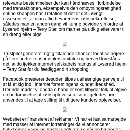
relevante bestemmelser der kan håndhæves i forbindelse
med transaktionen, eksempelvis den ombytningsrettighed
online shoppen har. I relation til det er det i øvrigt
essesentielt, at man altid bevarer ens købsbekræftelse,
således man en anden gang vil kunne bevidne sin ordre af
Lyserød hjelm – Terry Star, om man er på udkig efter varer til
en dreng eller pige.
Trustpilot genererer rigtig tiltalende chancer for at se nøjere
på flere andre konsumenters omtaler og herved foreslåes
det, at du tjekker internet selskabets ratings af Lyserød hjelm
– Terry Star før du færdiggør din shopping.
Facebook præsterer desuden tilpas uafhængige genveje til
at få et kig ind i internet forretningens kundetilfredshed.
Herinde møder vi endda e-handler som tilbyder folk at afgive
en bedømmelse af købsoplevelsen, som ligeledes bør
anvendes til at tage stilling til tidligere kunders oplevelser.
Websitet er finansieret af reklamer. Vi har et fast samarbejde
med masser af internet forretninger da vi annoncerer
butikkernes varer, og høster godtgørelse når en bruger fra