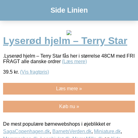
Side Linien
Lyserød hjelm – Terry Star
.Lyserød hjelm – Terry Star fås her i størrelse 48CM med FRI
FRAGT alle danske ordrer
(Læs mere)
39.5
kr.
(Vis fragtpris)
Læs mere »
Køb nu »
De mest populære børnewebshops i øjeblikket er
SagaCopenhagen.dk
,
BarnetsVerden.dk
,
Miniature.dk
,