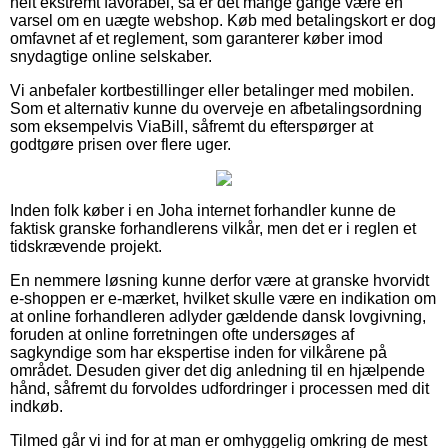
helt ekstremt favorabel, så er det mange gange være en
varsel om en uægte webshop. Køb med betalingskort er dog
omfavnet af et reglement, som garanterer køber imod
snydagtige online selskaber.
Vi anbefaler kortbestillinger eller betalinger med mobilen.
Som et alternativ kunne du overveje en afbetalingsordning
som eksempelvis ViaBill, såfremt du efterspørger at
godtgøre prisen over flere uger.
Inden folk køber i en Joha internet forhandler kunne de
faktisk granske forhandlerens vilkår, men det er i reglen et
tidskrævende projekt.
En nemmere løsning kunne derfor være at granske hvorvidt
e-shoppen er e-mærket, hvilket skulle være en indikation om
at online forhandleren adlyder gældende dansk lovgivning,
foruden at online forretningen ofte undersøges af
sagkyndige som har ekspertise inden for vilkårene på
området. Desuden giver det dig anledning til en hjælpende
hånd, såfremt du forvoldes udfordringer i processen med dit
indkøb.
Tilmed går vi ind for at man er omhyggelig omkring de mest