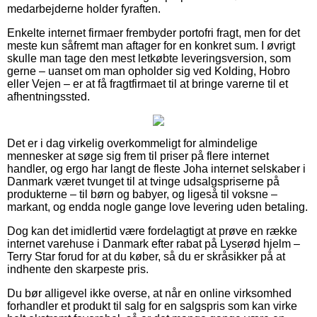
medarbejderne holder fyraften.
Enkelte internet firmaer frembyder portofri fragt, men for det
meste kun såfremt man aftager for en konkret sum. I øvrigt
skulle man tage den mest letkøbte leveringsversion, som
gerne – uanset om man opholder sig ved Kolding, Hobro
eller Vejen – er at få fragtfirmaet til at bringe varerne til et
afhentningssted.
Det er i dag virkelig overkommeligt for almindelige
mennesker at søge sig frem til priser på flere internet
handler, og ergo har langt de fleste Joha internet selskaber i
Danmark været tvunget til at tvinge udsalgspriserne på
produkterne – til børn og babyer, og ligeså til voksne –
markant, og endda nogle gange love levering uden betaling.
Dog kan det imidlertid være fordelagtigt at prøve en række
internet varehuse i Danmark efter rabat på Lyserød hjelm –
Terry Star forud for at du køber, så du er skråsikker på at
indhente den skarpeste pris.
Du bør alligevel ikke overse, at når en online virksomhed
forhandler et produkt til salg for en salgspris som kan virke