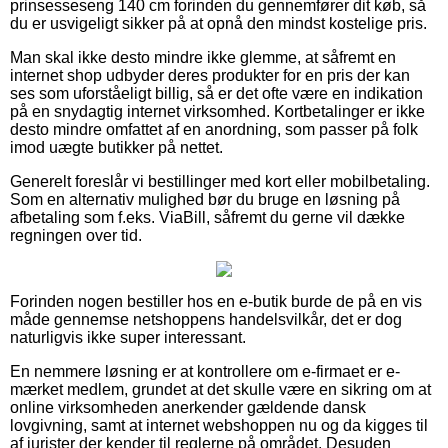
prinsesseseng 140 cm forinden du gennemfører dit køb, så
du er usvigeligt sikker på at opnå den mindst kostelige pris.
Man skal ikke desto mindre ikke glemme, at såfremt en
internet shop udbyder deres produkter for en pris der kan
ses som uforståeligt billig, så er det ofte være en indikation
på en snydagtig internet virksomhed. Kortbetalinger er ikke
desto mindre omfattet af en anordning, som passer på folk
imod uægte butikker på nettet.
Generelt foreslår vi bestillinger med kort eller mobilbetaling.
Som en alternativ mulighed bør du bruge en løsning på
afbetaling som f.eks. ViaBill, såfremt du gerne vil dække
regningen over tid.
Forinden nogen bestiller hos en e-butik burde de på en vis
måde gennemse netshoppens handelsvilkår, det er dog
naturligvis ikke super interessant.
En nemmere løsning er at kontrollere om e-firmaet er e-
mærket medlem, grundet at det skulle være en sikring om at
online virksomheden anerkender gældende dansk
lovgivning, samt at internet webshoppen nu og da kigges til
af jurister der kender til reglerne på området. Desuden