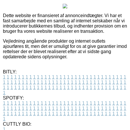
Dette website er finansieret af annonceindtægter. Vi har et
fast samarbejde med en samling af internet selskaber når vi
introducerer butikkernes tilbud, og indhenter provision om en
bruger fra vores website realiserer en transaktion.
Vejledning angående produkter og internet outlets
ajourføres tit, men det er umuligt for os at give garantier imod
rettelser der er blevet realiseret efter at vi sidste gang
opdaterede sidens oplysninger.
BITLY:
1
1
1
1
1
1
1
1
1
1
1
1
1
1
1
1
1
1
1
1
1
1
1
1
1
1
1
1
1
1
1
1
1
1
1
1
1
1
1
1
1
1
1
1
1
1
1
1
1
1
1
1
1
1
1
1
1
1
1
1
1
1
1
1
1
1
1
1
1
1
1
1
1
1
1
1
1
1
1
1
1
1
1
1
1
1
1
1
1
1
1
1
1
1
1
1
1
1
1
1
SPOTIFY:
1
1
1
1
1
1
1
1
1
1
1
1
1
1
1
1
1
1
1
1
1
1
1
1
1
1
1
1
1
1
1
1
1
1
1
1
1
1
1
1
1
1
1
1
1
1
1
1
1
1
1
1
1
1
1
1
1
1
1
1
1
1
1
1
1
1
1
1
1
1
1
1
1
1
1
1
1
1
1
1
1
1
1
1
1
1
1
1
1
1
1
1
1
1
1
1
1
1
1
1
CUTTLY BIO:
1