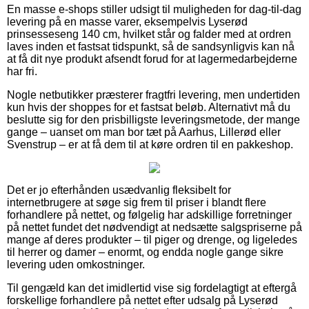
En masse e-shops stiller udsigt til muligheden for dag-til-dag
levering på en masse varer, eksempelvis Lyserød
prinsesseseng 140 cm, hvilket står og falder med at ordren
laves inden et fastsat tidspunkt, så de sandsynligvis kan nå
at få dit nye produkt afsendt forud for at lagermedarbejderne
har fri.
Nogle netbutikker præsterer fragtfri levering, men undertiden
kun hvis der shoppes for et fastsat beløb. Alternativt må du
beslutte sig for den prisbilligste leveringsmetode, der mange
gange – uanset om man bor tæt på Aarhus, Lillerød eller
Svenstrup – er at få dem til at køre ordren til en pakkeshop.
Det er jo efterhånden usædvanlig fleksibelt for
internetbrugere at søge sig frem til priser i blandt flere
forhandlere på nettet, og følgelig har adskillige forretninger
på nettet fundet det nødvendigt at nedsætte salgspriserne på
mange af deres produkter – til piger og drenge, og ligeledes
til herrer og damer – enormt, og endda nogle gange sikre
levering uden omkostninger.
Til gengæld kan det imidlertid vise sig fordelagtigt at eftergå
forskellige forhandlere på nettet efter udsalg på Lyserød