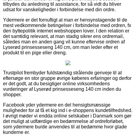
tilbydes du anledning til assistance, for så vidt du bliver
udsat for vanskeligheder i forbindelse med din ordre.
Ydermere er det fornuftigt at man er hensynstagende til de
mest vedkommende betingelser i forbindelse med ordren, fx
den byttepolitik internet webshoppen lover. I den relation er
det samtidig relevant, at man stadig sikrer ens ordremail,
således man en anden gang vil kunne eftervise ordren af
Lyserød prinsesseseng 140 cm, om man leder efter et
produkt til en pige eller dreng.
Trustpilot frembyder fuldstændig strålende genveje til at
eftersøge en stor gruppe øvrige køberes erfaringer og derfor
er det godt, at du besigtiger online virksomhedens
vurderinger af Lyserød prinsesseseng 140 cm inden du
shopper.
Facebook yder ydermere en del hensigtsmæssige
muligheder for at få et kig ind i e-shoppens kundetilfredshed.
I øvrigt møder vi endda online selskaber i Danmark som gør
det muligt at udfærdige en bedømmelse af ordreforløbet,
som ydermere burde anvendes til at bedømme hvor glade
kunderne er.