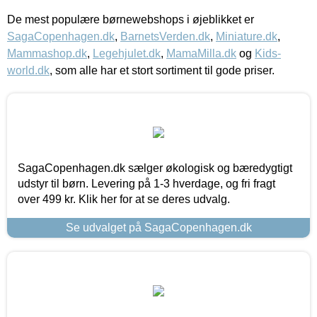
De mest populære børnewebshops i øjeblikket er
SagaCopenhagen.dk
,
BarnetsVerden.dk
,
Miniature.dk
,
Mammashop.dk
,
Legehjulet.dk
,
MamaMilla.dk
og
Kids-
world.dk
, som alle har et stort sortiment til gode priser.
SagaCopenhagen.dk sælger økologisk og bæredygtigt
udstyr til børn. Levering på 1-3 hverdage, og fri fragt
over 499 kr. Klik her for at se deres udvalg.
Se udvalget på SagaCopenhagen.dk