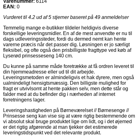
Varenummer:
6114
EAN:
0
Vurderet til
4.2
ud af 5 stjerner baseret på
49
anmeldelser
Temmelig mange e-butikker tildeler heldigvis diverse
forskellige leveringsmidler. En af de mest anvendte er nu til
dags udleveringssteder, fordi du dermed nemt kan hente
varerne præcis når det passer dig. Løsningen er jo særligt
fleksibel, og ofte også den prisbilligste fragttype ved køb af
Lyserød prinsesseseng 140 cm.
Du kunne på samme måde foretrække at få ordren leveret til
din hjemmeadresse eller ud til dit arbejde.
Leveringsmetoden er almindeligvis et hak dyrere, men også
ualmindeligt hensigtsmæssig. Den billigste mulighed for
fragt er utvivlsomt at hente pakken selv, men dette står og
falder med at du befinder dig i nærheden af internet
forretningens lager.
Leveringshastigheden på Børneværelset // Børnesenge //
Prinsesse seng kan vise sig at være rigtig bestemmende om
vi absolut skal bruge produktet lige om lidt, og i det øjemed
er det rigtig afgørende at man tjekker det estimerede
leveringstidspunkt ved det relevante produkt.