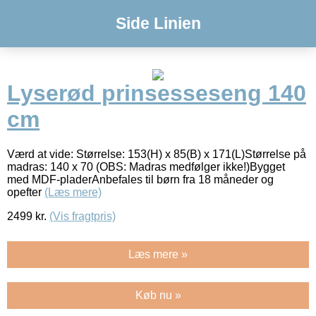
Side Linien
Lyserød prinsesseseng 140
cm
Værd at vide: Størrelse: 153(H) x 85(B) x 171(L)Størrelse på
madras: 140 x 70 (OBS: Madras medfølger ikke!)Bygget
med MDF-pladerAnbefales til børn fra 18 måneder og
opefter
(Læs mere)
2499
kr.
(Vis fragtpris)
Læs mere »
Køb nu »