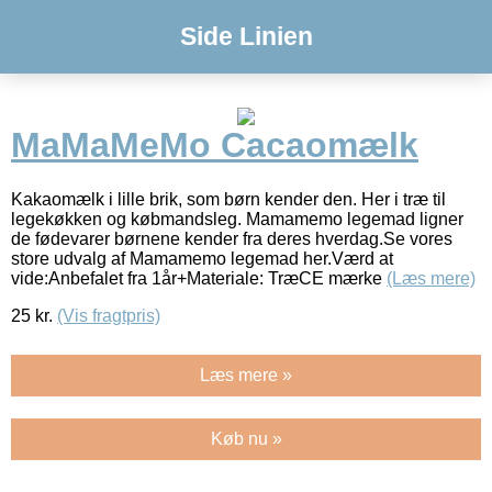
Side Linien
MaMaMeMo Cacaomælk
Kakaomælk i lille brik, som børn kender den. Her i træ til
legekøkken og købmandsleg. Mamamemo legemad ligner
de fødevarer børnene kender fra deres hverdag.Se vores
store udvalg af Mamamemo legemad her.Værd at
vide:Anbefalet fra 1år+Materiale: TræCE mærke
(Læs mere)
25
kr.
(Vis fragtpris)
Læs mere »
Køb nu »