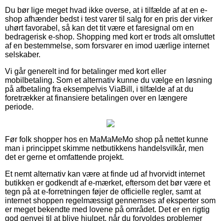
Du bør lige meget hvad ikke overse, at i tilfælde af at en e-
shop afhænder bedst i test varer til salg for en pris der virker
uhørt favorabel, så kan det tit være et faresignal om en
bedragerisk e-shop. Shopping med kort er trods alt omsluttet
af en bestemmelse, som forsvarer en imod uærlige internet
selskaber.
Vi går generelt ind for betalinger med kort eller
mobilbetaling. Som et alternativ kunne du vælge en løsning
på afbetaling fra eksempelvis ViaBill, i tilfælde af at du
foretrækker at finansiere betalingen over en længere
periode.
Før folk shopper hos en MaMaMeMo shop på nettet kunne
man i princippet skimme netbutikkens handelsvilkår, men
det er gerne et omfattende projekt.
Et nemt alternativ kan være at finde ud af hvorvidt internet
butikken er godkendt af e-mærket, eftersom det bør være et
tegn på at e-forretningen føjer de officielle regler, samt at
internet shoppen regelmæssigt gennemses af eksperter som
er meget bekendte med lovene på området. Det er en rigtig
god genvej til at blive hjulpet, når du forvoldes problemer