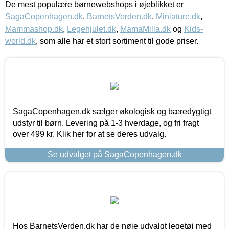
De mest populære børnewebshops i øjeblikket er
SagaCopenhagen.dk
,
BarnetsVerden.dk
,
Miniature.dk
,
Mammashop.dk
,
Legehjulet.dk
,
MamaMilla.dk
og
Kids-
world.dk
, som alle har et stort sortiment til gode priser.
SagaCopenhagen.dk sælger økologisk og bæredygtigt
udstyr til børn. Levering på 1-3 hverdage, og fri fragt
over 499 kr. Klik her for at se deres udvalg.
Se udvalget på SagaCopenhagen.dk
Hos BarnetsVerden.dk har de nøje udvalgt legetøj med