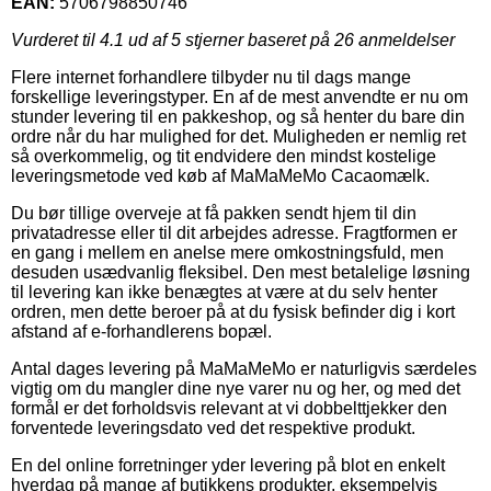
EAN:
5706798850746
Vurderet til
4.1
ud af 5 stjerner baseret på
26
anmeldelser
Flere internet forhandlere tilbyder nu til dags mange
forskellige leveringstyper. En af de mest anvendte er nu om
stunder levering til en pakkeshop, og så henter du bare din
ordre når du har mulighed for det. Muligheden er nemlig ret
så overkommelig, og tit endvidere den mindst kostelige
leveringsmetode ved køb af MaMaMeMo Cacaomælk.
Du bør tillige overveje at få pakken sendt hjem til din
privatadresse eller til dit arbejdes adresse. Fragtformen er
en gang i mellem en anelse mere omkostningsfuld, men
desuden usædvanlig fleksibel. Den mest betalelige løsning
til levering kan ikke benægtes at være at du selv henter
ordren, men dette beroer på at du fysisk befinder dig i kort
afstand af e-forhandlerens bopæl.
Antal dages levering på MaMaMeMo er naturligvis særdeles
vigtig om du mangler dine nye varer nu og her, og med det
formål er det forholdsvis relevant at vi dobbelttjekker den
forventede leveringsdato ved det respektive produkt.
En del online forretninger yder levering på blot en enkelt
hverdag på mange af butikkens produkter, eksempelvis