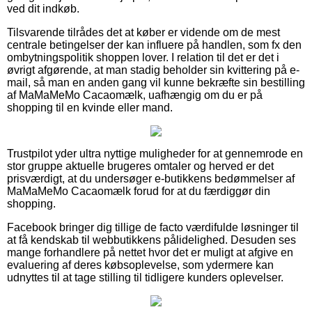
ved dit indkøb.
Tilsvarende tilrådes det at køber er vidende om de mest
centrale betingelser der kan influere på handlen, som fx den
ombytningspolitik shoppen lover. I relation til det er det i
øvrigt afgørende, at man stadig beholder sin kvittering på e-
mail, så man en anden gang vil kunne bekræfte sin bestilling
af MaMaMeMo Cacaomælk, uafhængig om du er på
shopping til en kvinde eller mand.
Trustpilot yder ultra nyttige muligheder for at gennemrode en
stor gruppe aktuelle brugeres omtaler og herved er det
prisværdigt, at du undersøger e-butikkens bedømmelser af
MaMaMeMo Cacaomælk forud for at du færdiggør din
shopping.
Facebook bringer dig tillige de facto værdifulde løsninger til
at få kendskab til webbutikkens pålidelighed. Desuden ses
mange forhandlere på nettet hvor det er muligt at afgive en
evaluering af deres købsoplevelse, som ydermere kan
udnyttes til at tage stilling til tidligere kunders oplevelser.