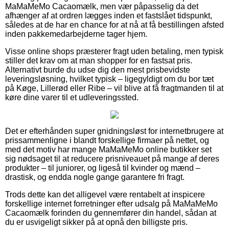
MaMaMeMo Cacaomælk, men vær påpasselig da det
afhænger af at ordren lægges inden et fastslået tidspunkt,
således at de har en chance for at nå at få bestillingen afsted
inden pakkemedarbejderne tager hjem.
Visse online shops præsterer fragt uden betaling, men typisk
stiller det krav om at man shopper for en fastsat pris.
Alternativt burde du udse dig den mest prisbevidste
leveringsløsning, hvilket typisk – ligegyldigt om du bor tæt
på Køge, Lillerød eller Ribe – vil blive at få fragtmanden til at
køre dine varer til et udleveringssted.
Det er efterhånden super gnidningsløst for internetbrugere at
prissammenligne i blandt forskellige firmaer på nettet, og
med det motiv har mange MaMaMeMo online butikker set
sig nødsaget til at reducere prisniveauet på mange af deres
produkter – til juniorer, og ligeså til kvinder og mænd –
drastisk, og endda nogle gange garantere fri fragt.
Trods dette kan det alligevel være rentabelt at inspicere
forskellige internet forretninger efter udsalg på MaMaMeMo
Cacaomælk forinden du gennemfører din handel, sådan at
du er usvigeligt sikker på at opnå den billigste pris.