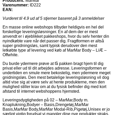
Producent:
MarMar
Varenummer:
ID222
EAN:
Vurderet til
4.9
ud af 5 stjerner baseret på
3
anmeldelser
En masse online webshops tilbyder heldigvis en hel del
forskellige leveringsløsninger. En af dem der er mest
anvendt er i øjeblikket pakkeshops, hvor du selv henter din
nyindkøbte vare når det passer dig. Fragtformen er altså
super gnidningsløs, samt typisk derudover den mest
letkøbte type af levering ved køb af MarMar Body – L/Æ –
Offwhite.
Du burde ydermere prøve at få pakken bragt hjem til dig
privat eller ud til dit arbejdes adresse. Leveringsformen er
undertiden en smule mere bekostelig, men ydermere meget
gnidningsløs. Den mest betalelige leveringsløsning vil dog
altid vise sig at være selv at hente produkterne, men den
mulighed stiller krav om at du fysisk befinder dig med kort
afstand til internet webshoppens hjemsted.
Leveringsdygtigheden på 02 – MarMar,Body m.
Knaplukning,Bodyer – Basis,Drengetøj,MarMar
Basis,MarMar Body,MarMar Modal-Rib,Pigetøj,Unisex er jo
særligt vigtig forudsat vi mangler dine nye produkter straks,