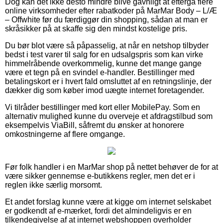
Dog kan det ikke desto mindre blive gavnligt at eftergå flere
online virksomheder efter rabatkoder på MarMar Body – L/Æ
– Offwhite før du færdiggør din shopping, sådan at man er
skråsikker på at skaffe sig den mindst kostelige pris.
Du bør blot være så påpasselig, at når en netshop tilbyder
bedst i test varer til salg for en udsalgspris som kan virke
himmelråbende overkommelig, kunne det mange gange
være et tegn på en svindel e-handler. Bestillinger med
betalingskort er i hvert fald omsluttet af en retningslinje, der
dækker dig som køber imod uægte internet foretagender.
Vi tilråder bestillinger med kort eller MobilePay. Som en
alternativ mulighed kunne du overveje et afdragstilbud som
eksempelvis ViaBill, såfremt du ønsker at honorere
omkostningerne af flere omgange.
Før folk handler i en MarMar shop på nettet behøver de for at
være sikker gennemse e-butikkens regler, men det er i
reglen ikke særlig morsomt.
Et andet forslag kunne være at kigge om internet selskabet
er godkendt af e-mærket, fordi det almindeligvis er en
tilkendegivelse af at internet webshoppen overholder