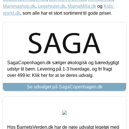
Mammashop.dk
,
Legehjulet.dk
,
MamaMilla.dk
og
Kids-
world.dk
, som alle har et stort sortiment til gode priser.
SagaCopenhagen.dk sælger økologisk og bæredygtigt
udstyr til børn. Levering på 1-3 hverdage, og fri fragt
over 499 kr. Klik her for at se deres udvalg.
Se udvalget på SagaCopenhagen.dk
Hos BarnetsVerden.dk har de nøje udvalgt legetøj med