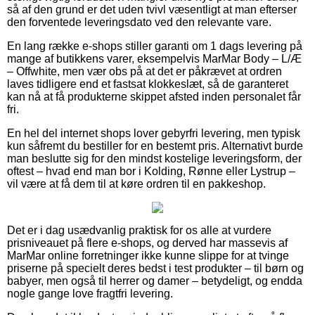
så af den grund er det uden tvivl væsentligt at man efterser
den forventede leveringsdato ved den relevante vare.
En lang række e-shops stiller garanti om 1 dags levering på
mange af butikkens varer, eksempelvis MarMar Body – L/Æ
– Offwhite, men vær obs på at det er påkrævet at ordren
laves tidligere end et fastsat klokkeslæt, så de garanteret
kan nå at få produkterne skippet afsted inden personalet får
fri.
En hel del internet shops lover gebyrfri levering, men typisk
kun såfremt du bestiller for en bestemt pris. Alternativt burde
man beslutte sig for den mindst kostelige leveringsform, der
oftest – hvad end man bor i Kolding, Rønne eller Lystrup –
vil være at få dem til at køre ordren til en pakkeshop.
Det er i dag usædvanlig praktisk for os alle at vurdere
prisniveauet på flere e-shops, og derved har massevis af
MarMar online forretninger ikke kunne slippe for at tvinge
priserne på specielt deres bedst i test produkter – til børn og
babyer, men også til herrer og damer – betydeligt, og endda
nogle gange love fragtfri levering.