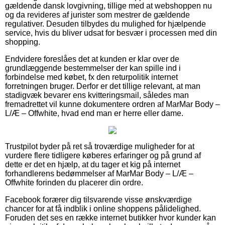
gældende dansk lovgivning, tillige med at webshoppen nu
og da revideres af jurister som mestrer de gældende
regulativer. Desuden tilbydes du mulighed for hjælpende
service, hvis du bliver udsat for besvær i processen med din
shopping.
Endvidere foreslåes det at kunden er klar over de
grundlæggende bestemmelser der kan spille ind i
forbindelse med købet, fx den returpolitik internet
forretningen bruger. Derfor er det tillige relevant, at man
stadigvæk bevarer ens kvitteringsmail, således man
fremadrettet vil kunne dokumentere ordren af MarMar Body –
L/Æ – Offwhite, hvad end man er herre eller dame.
Trustpilot byder på ret så troværdige muligheder for at
vurdere flere tidligere køberes erfaringer og på grund af
dette er det en hjælp, at du tager et kig på internet
forhandlerens bedømmelser af MarMar Body – L/Æ –
Offwhite forinden du placerer din ordre.
Facebook forærer dig tilsvarende visse ønskværdige
chancer for at få indblik i online shoppens pålidelighed.
Foruden det ses en række internet butikker hvor kunder kan