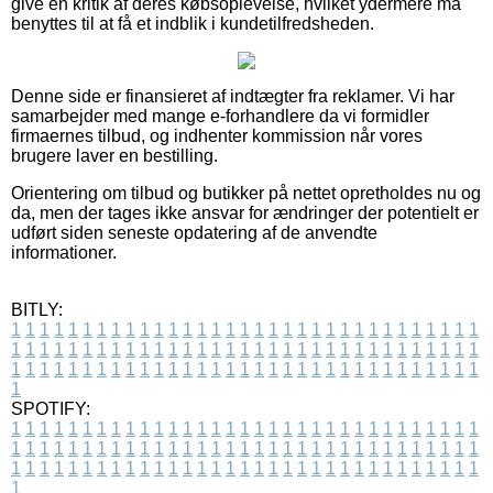
give en kritik af deres købsoplevelse, hvilket ydermere må
benyttes til at få et indblik i kundetilfredsheden.
Denne side er finansieret af indtægter fra reklamer. Vi har
samarbejder med mange e-forhandlere da vi formidler
firmaernes tilbud, og indhenter kommission når vores
brugere laver en bestilling.
Orientering om tilbud og butikker på nettet opretholdes nu og
da, men der tages ikke ansvar for ændringer der potentielt er
udført siden seneste opdatering af de anvendte
informationer.
BITLY:
1
1
1
1
1
1
1
1
1
1
1
1
1
1
1
1
1
1
1
1
1
1
1
1
1
1
1
1
1
1
1
1
1
1
1
1
1
1
1
1
1
1
1
1
1
1
1
1
1
1
1
1
1
1
1
1
1
1
1
1
1
1
1
1
1
1
1
1
1
1
1
1
1
1
1
1
1
1
1
1
1
1
1
1
1
1
1
1
1
1
1
1
1
1
1
1
1
1
1
1
SPOTIFY:
1
1
1
1
1
1
1
1
1
1
1
1
1
1
1
1
1
1
1
1
1
1
1
1
1
1
1
1
1
1
1
1
1
1
1
1
1
1
1
1
1
1
1
1
1
1
1
1
1
1
1
1
1
1
1
1
1
1
1
1
1
1
1
1
1
1
1
1
1
1
1
1
1
1
1
1
1
1
1
1
1
1
1
1
1
1
1
1
1
1
1
1
1
1
1
1
1
1
1
1